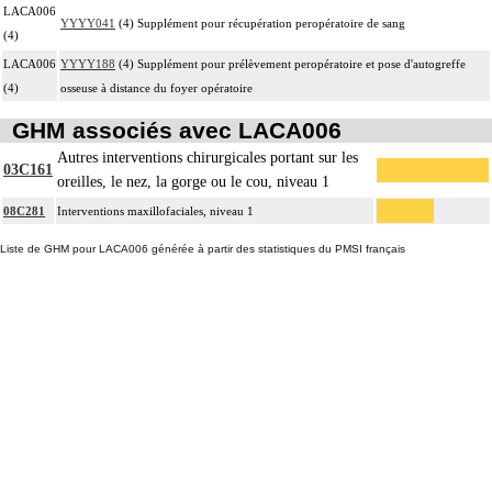
LACA006
YYYY041
(4) Supplément pour récupération peropératoire de sang
(4)
LACA006
YYYY188
(4) Supplément pour prélèvement peropératoire et pose d'autogreffe
(4)
osseuse à distance du foyer opératoire
GHM associés avec LACA006
Autres interventions chirurgicales portant sur les
03C161
oreilles, le nez, la gorge ou le cou, niveau 1
08C281
Interventions maxillofaciales, niveau 1
Liste de GHM pour LACA006 générée à partir des statistiques du PMSI français