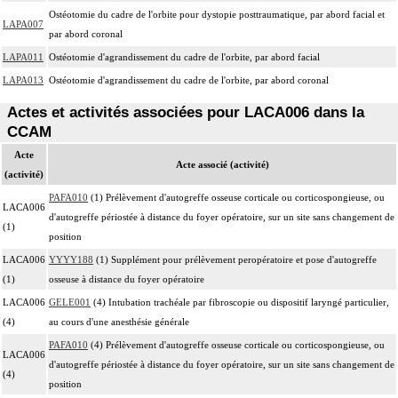
Ostéotomie du cadre de l'orbite pour dystopie posttraumatique, par abord facial et
LAPA007
par abord coronal
LAPA011
Ostéotomie d'agrandissement du cadre de l'orbite, par abord facial
LAPA013
Ostéotomie d'agrandissement du cadre de l'orbite, par abord coronal
Actes et activités associées pour LACA006 dans la
CCAM
Acte
Acte associé (activité)
(activité)
PAFA010
(1) Prélèvement d'autogreffe osseuse corticale ou corticospongieuse, ou
LACA006
d'autogreffe périostée à distance du foyer opératoire, sur un site sans changement de
(1)
position
LACA006
YYYY188
(1) Supplément pour prélèvement peropératoire et pose d'autogreffe
(1)
osseuse à distance du foyer opératoire
LACA006
GELE001
(4) Intubation trachéale par fibroscopie ou dispositif laryngé particulier,
(4)
au cours d'une anesthésie générale
PAFA010
(4) Prélèvement d'autogreffe osseuse corticale ou corticospongieuse, ou
LACA006
d'autogreffe périostée à distance du foyer opératoire, sur un site sans changement de
(4)
position