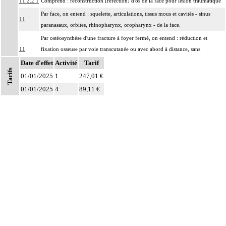
11.2.2.1
Comprend : reconstruction [réfection] d'os de la face pour lésion traumatique
Par face, on entend : squelette, articulations, tissus mous et cavités - sinus
11
paranasaux, orbites, rhinopharynx, oropharynx - de la face.
Par ostéosynthèse d'une fracture à foyer fermé, on entend : réduction et
11
fixation osseuse par voie transcutanée ou avec abord à distance, sans
exposition du foyer de fracture.
Date d'effet
Activité
Tarif
Tarifs
Par ostéosynthèse d'une fracture à foyer ouvert, on entend : réduction et
01/01/2025
1
247,01 €
11
fixation osseuse avec exposition du foyer de fracture.
01/01/2025
4
89,11 €
Par évidement d'un os, on entend :
- cratérisation [sauciérisation] osseuse
11
- séquestrectomie osseuse
- curetage de lésion osseuse infectieuse, kystique ou tumorale.
Par exérèse partielle d'un os, on entend :
Notes
- exérèse de fragment osseux, sans interruption de la continuité osseuse
11
- exérèse de lésion osseuse de surface : résection d'exostose ostéogénique,
d'apophysite...
- résection osseuse unicorticale : résection d'ostéome ostéoïde...
11
Toute arthrotomie inclut l'arthroscopie peropératoire éventuelle.
L'ostéosynthèse d'une fracture inclut sa réduction simultanée et sa contention
11
par appareillage externe.