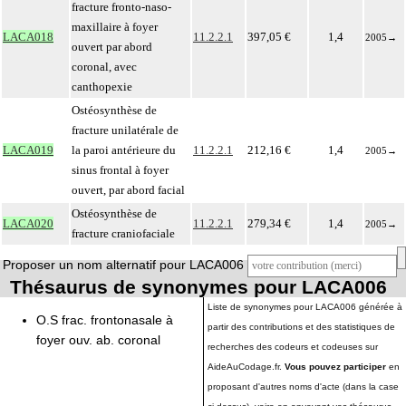
fracture fronto-naso-
maxillaire à foyer
LACA018
11.2.2.1
397,05 €
1,4
2005
→
ouvert par abord
coronal, avec
canthopexie
Ostéosynthèse de
fracture unilatérale de
LACA019
la paroi antérieure du
11.2.2.1
212,16 €
1,4
2005
→
sinus frontal à foyer
ouvert, par abord facial
Ostéosynthèse de
LACA020
11.2.2.1
279,34 €
1,4
2005
→
fracture craniofaciale
Proposer un nom alternatif pour LACA006
Thésaurus de synonymes pour LACA006
Liste de synonymes pour LACA006 générée à
O.S frac. frontonasale à
partir des contributions et des statistiques de
foyer ouv. ab. coronal
recherches des codeurs et codeuses sur
AideAuCodage.fr.
Vous pouvez participer
en
proposant d'autres noms d'acte (dans la case