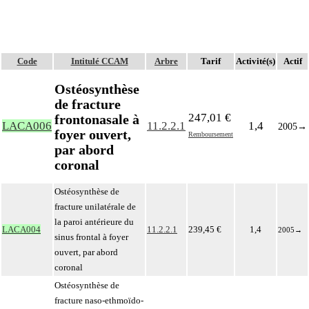
Code
Intitulé CCAM
Arbre
Tarif
Activité(s)
Actif
Ostéosynthèse
de fracture
247,01 €
frontonasale à
LACA006
11.2.2.1
1,4
2005
→
foyer ouvert,
Remboursement
par abord
coronal
Ostéosynthèse de
fracture unilatérale de
la paroi antérieure du
LACA004
11.2.2.1
239,45 €
1,4
2005
→
sinus frontal à foyer
ouvert, par abord
coronal
Ostéosynthèse de
fracture naso-ethmoïdo-