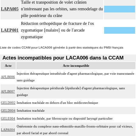
Taille et transposition de volet crânien
LAPA005
n'intéressant pas les orbites, sans remodelage du
pôle postérieur du crâne
Réduction orthopédique de fracture de l'os
LAEP001
zygomatique [malaire] ou de l'arcade
zygomatique
Liste de codes CCAM pour LACA006 générée à partir des statistiques du PMSI français
Actes incompatibles pour LACA006 dans la CCAM
Acte
Acte incompatible
Injection thérapeutique intrathécale d'agent pharmacologique, par voie transcutanée
AFLB006
sans guidage
Injection thérapeutique péridurale [épidurale] d'agent pharmacologique, sans
AFLB007
guidage
GELD002
Intubation trachéale en dehors d'un bloc médicotechnique
GELD004
Intubation trachéale
GELE004
Intubation trachéale, par fibroscopie ou dispositif laryngé particulier
Ostéotomie du complexe naso-ethmoïdo-maxillo-fronto-orbitaire pour cal vicieux,
LAPA004
par abord facial et par abord coronal