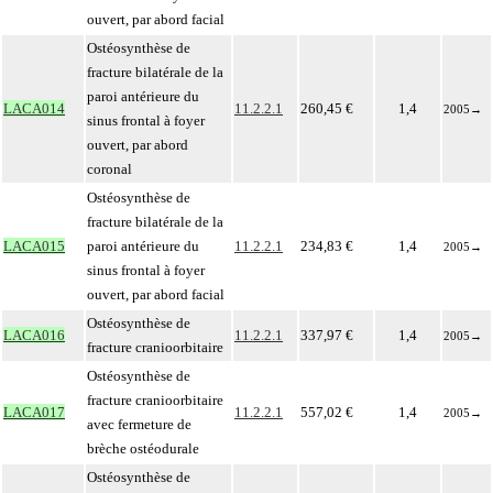
ouvert, par abord facial
Ostéosynthèse de
fracture bilatérale de la
paroi antérieure du
LACA014
11.2.2.1
260,45 €
1,4
2005
→
sinus frontal à foyer
ouvert, par abord
coronal
Ostéosynthèse de
fracture bilatérale de la
LACA015
paroi antérieure du
11.2.2.1
234,83 €
1,4
2005
→
sinus frontal à foyer
ouvert, par abord facial
Ostéosynthèse de
LACA016
11.2.2.1
337,97 €
1,4
2005
→
fracture cranioorbitaire
Ostéosynthèse de
fracture cranioorbitaire
LACA017
11.2.2.1
557,02 €
1,4
2005
→
avec fermeture de
brèche ostéodurale
Ostéosynthèse de