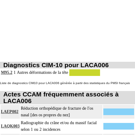
La réduction d'une luxation, par abord direct inclut la réparation de l'appareil
11
capsuloligamentaire de l'articulation par suture ou plastie, la stabilisation de
l'articulation [arthrorise] par matériel.
11
L'ostéotomie inclut l'ostéosynthèse.
La reconstruction osseuse ou articulaire par greffe, transplant ou matériau
11
inerte non prothétique inclut l'ostéosynthèse.
L'évacuation de collection articulaire inclut le lavage de l'articulation, avec ou
11
sans drainage.
Diagnostics CIM-10 pour LACA006
M95.2
1
Autres déformations de la tête
Liste de diagnostics CIM10 pour LACA006 générée à partir des statistiques du PMSI français
Actes CCAM fréquemment associés à
LACA006
Réduction orthopédique de fracture de l'os
LAEP002
nasal [des os propres du nez]
Radiographie du crâne et/ou du massif facial
LAQK003
selon 1 ou 2 incidences