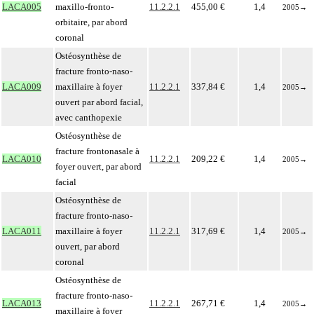
LACA005
maxillo-fronto-
11.2.2.1
455,00 €
1,4
2005
→
orbitaire, par abord
coronal
Ostéosynthèse de
fracture fronto-naso-
LACA009
maxillaire à foyer
11.2.2.1
337,84 €
1,4
2005
→
ouvert par abord facial,
avec canthopexie
Ostéosynthèse de
fracture frontonasale à
LACA010
11.2.2.1
209,22 €
1,4
2005
→
foyer ouvert, par abord
facial
Ostéosynthèse de
fracture fronto-naso-
LACA011
maxillaire à foyer
11.2.2.1
317,69 €
1,4
2005
→
ouvert, par abord
coronal
Ostéosynthèse de
fracture fronto-naso-
LACA013
11.2.2.1
267,71 €
1,4
2005
→
maxillaire à foyer