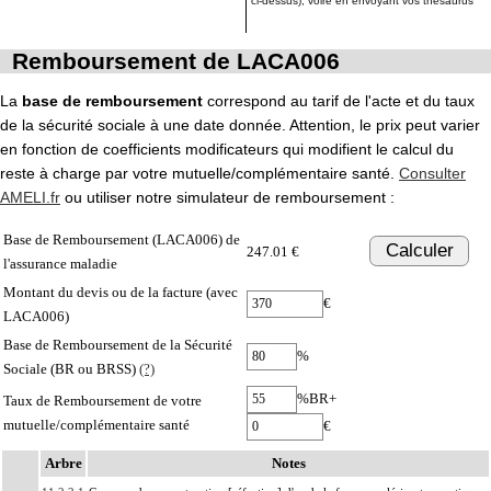
ci-dessus), voire en envoyant vos thésaurus
Remboursement de LACA006
La
base de remboursement
correspond au tarif de l'acte et du taux
de la sécurité sociale à une date donnée. Attention, le prix peut varier
en fonction de coefficients modificateurs qui modifient le calcul du
reste à charge par votre mutuelle/complémentaire santé.
Consulter
AMELI.fr
ou utiliser notre simulateur de remboursement :
Base de Remboursement (LACA006) de
Calculer
247.01 €
l'assurance maladie
Montant du devis ou de la facture (avec
€
LACA006)
Base de Remboursement de la Sécurité
%
Sociale (BR ou BRSS)
(?)
%BR+
Taux de Remboursement de votre
mutuelle/complémentaire santé
€
Arbre
Notes