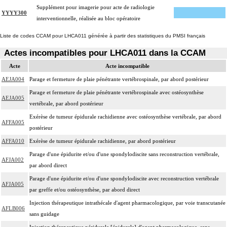
Supplément pour imagerie pour acte de radiologie
YYYY300
interventionnelle, réalisée au bloc opératoire
Liste de codes CCAM pour LHCA011 générée à partir des statistiques du PMSI français
Actes incompatibles pour LHCA011 dans la CCAM
Acte
Acte incompatible
AEJA004
Parage et fermeture de plaie pénétrante vertébrospinale, par abord postérieur
Parage et fermeture de plaie pénétrante vertébrospinale avec ostéosynthèse
AEJA005
vertébrale, par abord postérieur
Exérèse de tumeur épidurale rachidienne avec ostéosynthèse vertébrale, par abord
AFFA005
postérieur
AFFA010
Exérèse de tumeur épidurale rachidienne, par abord postérieur
Parage d'une épidurite et/ou d'une spondylodiscite sans reconstruction vertébrale,
AFJA002
par abord direct
Parage d'une épidurite et/ou d'une spondylodiscite avec reconstruction vertébrale
AFJA005
par greffe et/ou ostéosynthèse, par abord direct
Injection thérapeutique intrathécale d'agent pharmacologique, par voie transcutanée
AFLB006
sans guidage
Injection thérapeutique péridurale [épidurale] d'agent pharmacologique, sans