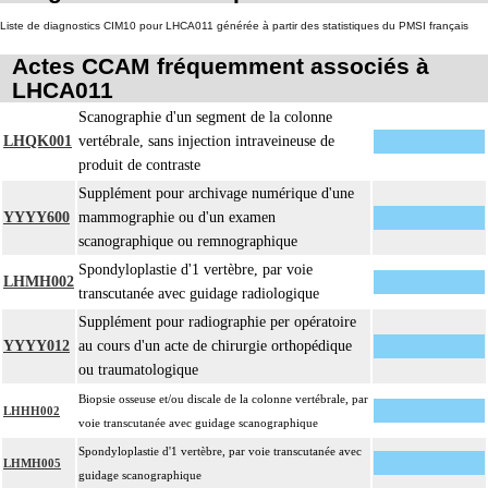
Liste de diagnostics CIM10 pour LHCA011 générée à partir des statistiques du PMSI français
Actes CCAM fréquemment associés à
LHCA011
Scanographie d'un segment de la colonne
LHQK001
vertébrale, sans injection intraveineuse de
produit de contraste
Supplément pour archivage numérique d'une
YYYY600
mammographie ou d'un examen
scanographique ou remnographique
Spondyloplastie d'1 vertèbre, par voie
LHMH002
transcutanée avec guidage radiologique
Supplément pour radiographie per opératoire
YYYY012
au cours d'un acte de chirurgie orthopédique
ou traumatologique
Biopsie osseuse et/ou discale de la colonne vertébrale, par
LHHH002
voie transcutanée avec guidage scanographique
Spondyloplastie d'1 vertèbre, par voie transcutanée avec
LHMH005
guidage scanographique