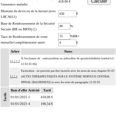
Calculer
418.06 €
l'assurance maladie
Montant du devis ou de la facture (avec
€
LHCA011)
Base de Remboursement de la Sécurité
%
Sociale (BR ou BRSS)
(?)
%BR+
Taux de Remboursement de votre
mutuelle/complémentaire santé
€
Arbre
Notes
À l'exclusion de : ostéosynthèse ou arthrodèse de spondylolisthésis lombal (cf
12.2.1.3
12.02.01.06)
Facturation : ne peuvent pas être facturés avec les actes du sous chapitre 01.03
12.2.1
(ACTES THÉRAPEUTIQUES SUR LE SYSTÈME NERVEUX CENTRAL
SPINAL [RACHIDIEN]) ni avec les actes du paragraphe 12.02.02
Par étage de la colonne vertébrale, on entend : hauteur occupée par deux
Date d'effet
Activité
Tarif
Tarifs
12
vertèbres adjacentes, le disque intervertébral et les formations
01/01/2025
1
418,06 €
capsuloligamentaires intermédiaires.
01/01/2025
4
196,54 €
Par segment de la colonne vertébrale, on entend : la portion cervicale, la
12
portion thoracique, la portion lombale ou la portion sacrale de la colonne