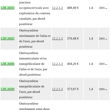
jonction
LDCA003
occipitocervicale avec
12.2.1.3
488,40 €
1,4
2005
→
exploration du contenu
canalaire, par abord
postérieur
Ostéosynthèse
interlamaire de l'atlas et
LDCA005
12.2.1.3
376,48 €
1,4
2005
→
de l'axis, par abord
postérieur
Ostéosynthèse
transarticulaire et/ou
LDCA006
transpédiculaire de
12.2.1.3
404,20 €
1,4
2005
→
l'atlas et de l'axis, par
abord postérieur
Ostéosynthèse
transpédiculaire de
LDCA009
12.2.1.3
373,97 €
1,4
2005
→
l'axis, par abord
postérieur
Ostéosynthèse
interlamaire entre deux