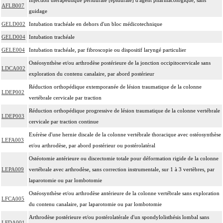
AFLB007
guidage
GELD002
Intubation trachéale en dehors d'un bloc médicotechnique
GELD004
Intubation trachéale
GELE004
Intubation trachéale, par fibroscopie ou dispositif laryngé particulier
Ostéosynthèse et/ou arthrodèse postérieure de la jonction occipitocervicale sans
LDCA002
exploration du contenu canalaire, par abord postérieur
Réduction orthopédique extemporanée de lésion traumatique de la colonne
LDEP002
vertébrale cervicale par traction
Réduction orthopédique progressive de lésion traumatique de la colonne vertébrale
LDEP003
cervicale par traction continue
Exérèse d'une hernie discale de la colonne vertébrale thoracique avec ostéosynthèse
LEFA003
et/ou arthrodèse, par abord postérieur ou postérolatéral
Ostéotomie antérieure ou discectomie totale pour déformation rigide de la colonne
LEPA009
vertébrale avec arthrodèse, sans correction instrumentale, sur 1 à 3 vertèbres, par
laparotomie ou par lombotomie
Ostéosynthèse et/ou arthrodèse antérieure de la colonne vertébrale sans exploration
LFCA005
du contenu canalaire, par laparotomie ou par lombotomie
Arthrodèse postérieure et/ou postérolatérale d'un spondylolisthésis lombal sans
LFDA001