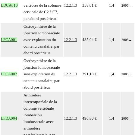
LDCA010
vertèbres de la colonne
12.2.1.3
358,01 €
1,4
2005
→
cervicale de C2 à C7,
par abord postérieur
Ostéosynthèse de la
jonction lombosacrale
LFCA001
avec exploration du
12.2.1.3
485,04 €
1,4
2005
→
contenu canalaire, par
abord postérieur
Ostéosynthèse de la
jonction lombosacrale
LFCA002
sans exploration du
12.2.1.3
391,18 €
1,4
2005
→
contenu canalaire, par
abord postérieur
Arthrodèse
intercorporéale de la
colonne vertébrale
lombale ou
LFDA004
12.2.1.3
496,80 €
1,4
2005
→
lombosacrale avec
arthrodèse
postérolatérale, par