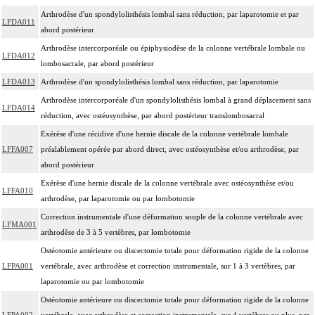
Arthrodèse d'un spondylolisthésis lombal sans réduction, par laparotomie et par
LFDA011
abord postérieur
Arthrodèse intercorporéale ou épiphysiodèse de la colonne vertébrale lombale ou
LFDA012
lombosacrale, par abord postérieur
LFDA013
Arthrodèse d'un spondylolisthésis lombal sans réduction, par laparotomie
Arthrodèse intercorporéale d'un spondylolisthésis lombal à grand déplacement sans
LFDA014
réduction, avec ostéosynthèse, par abord postérieur translombosacral
Exérèse d'une récidive d'une hernie discale de la colonne vertébrale lombale
LFFA007
préalablement opérée par abord direct, avec ostéosynthèse et/ou arthrodèse, par
abord postérieur
Exérèse d'une hernie discale de la colonne vertébrale avec ostéosynthèse et/ou
LFFA010
arthrodèse, par laparotomie ou par lombotomie
Correction instrumentale d'une déformation souple de la colonne vertébrale avec
LFMA001
arthrodèse de 3 à 5 vertèbres, par lombotomie
Ostéotomie antérieure ou discectomie totale pour déformation rigide de la colonne
LFPA001
vertébrale, avec arthrodèse et correction instrumentale, sur 1 à 3 vertèbres, par
laparotomie ou par lombotomie
Ostéotomie antérieure ou discectomie totale pour déformation rigide de la colonne
LFPA002
vertébrale, avec arthrodèse et correction instrumentale, sur 4 vertèbres ou plus, par