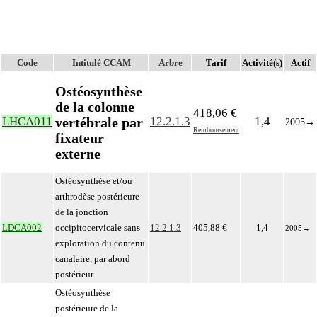
Code
Intitulé CCAM
Arbre
Tarif
Activité(s)
Actif
Ostéosynthèse
de la colonne
418,06 €
vertébrale par
LHCA011
12.2.1.3
1,4
2005
→
Remboursement
fixateur
externe
Ostéosynthèse et/ou
arthrodèse postérieure
de la jonction
LDCA002
occipitocervicale sans
12.2.1.3
405,88 €
1,4
2005
→
exploration du contenu
canalaire, par abord
postérieur
Ostéosynthèse
postérieure de la