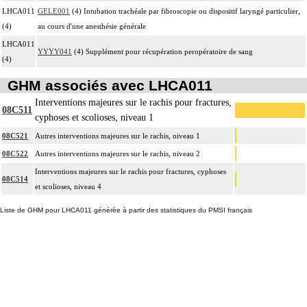
LHCA011
GELE001
(4) Intubation trachéale par fibroscopie ou dispositif laryngé particulier,
(4)
au cours d'une anesthésie générale
LHCA011
YYYY041
(4) Supplément pour récupération peropératoire de sang
(4)
GHM associés avec LHCA011
Interventions majeures sur le rachis pour fractures,
08C511
cyphoses et scolioses, niveau 1
08C521
Autres interventions majeures sur le rachis, niveau 1
08C522
Autres interventions majeures sur le rachis, niveau 2
Interventions majeures sur le rachis pour fractures, cyphoses
08C514
et scolioses, niveau 4
Liste de GHM pour LHCA011 générée à partir des statistiques du PMSI français