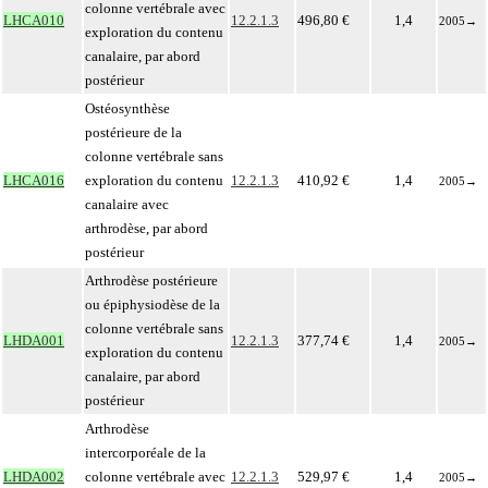
colonne vertébrale avec
LHCA010
12.2.1.3
496,80 €
1,4
2005
→
exploration du contenu
canalaire, par abord
postérieur
Ostéosynthèse
postérieure de la
colonne vertébrale sans
LHCA016
exploration du contenu
12.2.1.3
410,92 €
1,4
2005
→
canalaire avec
arthrodèse, par abord
postérieur
Arthrodèse postérieure
ou épiphysiodèse de la
colonne vertébrale sans
LHDA001
12.2.1.3
377,74 €
1,4
2005
→
exploration du contenu
canalaire, par abord
postérieur
Arthrodèse
intercorporéale de la
LHDA002
colonne vertébrale avec
12.2.1.3
529,97 €
1,4
2005
→