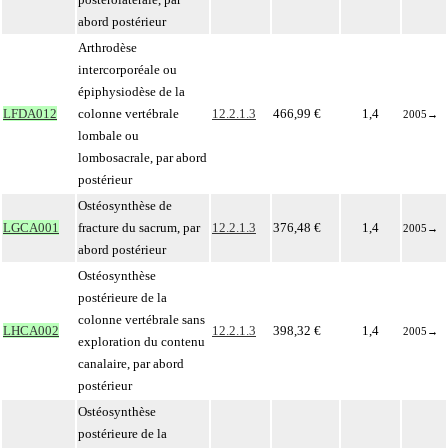
abord postérieur
Arthrodèse
intercorporéale ou
épiphysiodèse de la
LFDA012
colonne vertébrale
12.2.1.3
466,99 €
1,4
2005
→
lombale ou
lombosacrale, par abord
postérieur
Ostéosynthèse de
LGCA001
fracture du sacrum, par
12.2.1.3
376,48 €
1,4
2005
→
abord postérieur
Ostéosynthèse
postérieure de la
colonne vertébrale sans
LHCA002
12.2.1.3
398,32 €
1,4
2005
→
exploration du contenu
canalaire, par abord
postérieur
Ostéosynthèse
postérieure de la