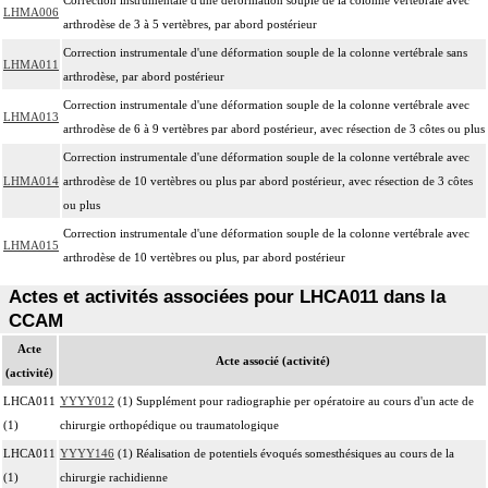
LHMA006
arthrodèse de 3 à 5 vertèbres, par abord postérieur
Correction instrumentale d'une déformation souple de la colonne vertébrale sans
LHMA011
arthrodèse, par abord postérieur
Correction instrumentale d'une déformation souple de la colonne vertébrale avec
LHMA013
arthrodèse de 6 à 9 vertèbres par abord postérieur, avec résection de 3 côtes ou plus
Correction instrumentale d'une déformation souple de la colonne vertébrale avec
LHMA014
arthrodèse de 10 vertèbres ou plus par abord postérieur, avec résection de 3 côtes
ou plus
Correction instrumentale d'une déformation souple de la colonne vertébrale avec
LHMA015
arthrodèse de 10 vertèbres ou plus, par abord postérieur
Actes et activités associées pour LHCA011 dans la
CCAM
Acte
Acte associé (activité)
(activité)
LHCA011
YYYY012
(1) Supplément pour radiographie per opératoire au cours d'un acte de
(1)
chirurgie orthopédique ou traumatologique
LHCA011
YYYY146
(1) Réalisation de potentiels évoqués somesthésiques au cours de la
(1)
chirurgie rachidienne