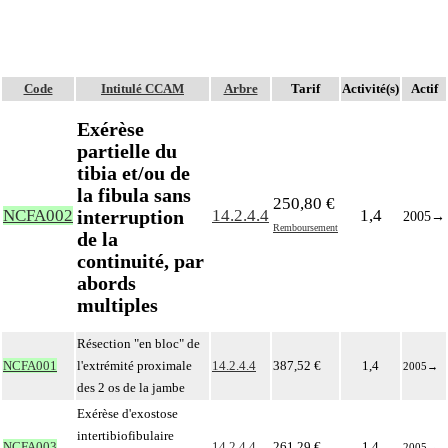
Code
Intitulé CCAM
Arbre
Tarif
Activité(s)
Actif
Exérèse
partielle du
tibia et/ou de
la fibula sans
250,80 €
interruption
NCFA002
14.2.4.4
1,4
2005
→
Remboursement
de la
continuité, par
abords
multiples
Résection "en bloc" de
NCFA001
l'extrémité proximale
14.2.4.4
387,52 €
1,4
2005
→
des 2 os de la jambe
Exérèse d'exostose
intertibiofibulaire
NCFA003
14.2.4.4
261,29 €
1,4
2005
→