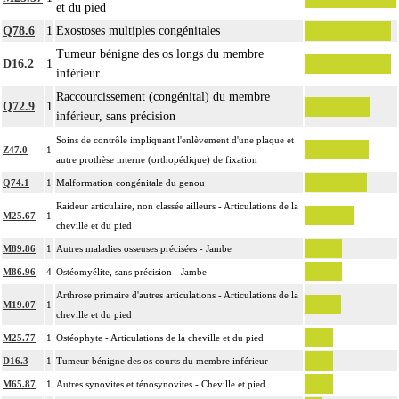
et du pied
Par ostéosynthèse d'une fracture à foyer fermé, on entend : réduction et
Q78.6
1
Exostoses multiples congénitales
14
fixation osseuse par voie transcutanée ou avec abord à distance, sans
Tumeur bénigne des os longs du membre
exposition du foyer de fracture.
D16.2
1
inférieur
14
Par ostéotomie complexe, on entend : ostéotomie multidirectionnelle.
Notes
Raccourcissement (congénital) du membre
Par ostéotomie simple, on entend : ostéotomie unidirectionnelle ou rotatoire
Q72.9
1
14
inférieur, sans précision
isolée, pour réaxation ou raccourcissement.
Soins de contrôle impliquant l'enlèvement d'une plaque et
La suture de muscle ou de tendon inclut l'immobilisation par appareillage
Z47.0
1
14
autre prothèse interne (orthopédique) de fixation
externe ou par arthrorise.
Q74.1
1
Malformation congénitale du genou
L'arthrodèse inclut l'ostéosynthèse, le prélèvement in situ d'autogreffe osseuse,
14
Raideur articulaire, non classée ailleurs - Articulations de la
et/ou la contention par appareillage externe.
M25.67
1
cheville et du pied
La libération mobilisatrice d'une articulation [arthrolyse] inclut la
M89.86
1
Autres maladies osseuses précisées - Jambe
14
capsulotomie articulaire, la libération de tendon périarticulaire et la résection
d'ostéophyte et de butoir osseux.
M86.96
4
Ostéomyélite, sans précision - Jambe
L'arthroplastie inclut la réparation de l'appareil capsuloligamentaire par suture
Arthrose primaire d'autres articulations - Articulations de la
M19.07
1
14
ou plastie, la stabilisation de l'articulation [arthrorise] par matériel et/ou
cheville et du pied
contention par appareillage rigide externe.
M25.77
1
Ostéophyte - Articulations de la cheville et du pied
L'évacuation de collection articulaire inclut le lavage de l'articulation, avec ou
D16.3
1
Tumeur bénigne des os courts du membre inférieur
14
sans drainage.
M65.87
1
Autres synovites et ténosynovites - Cheville et pied