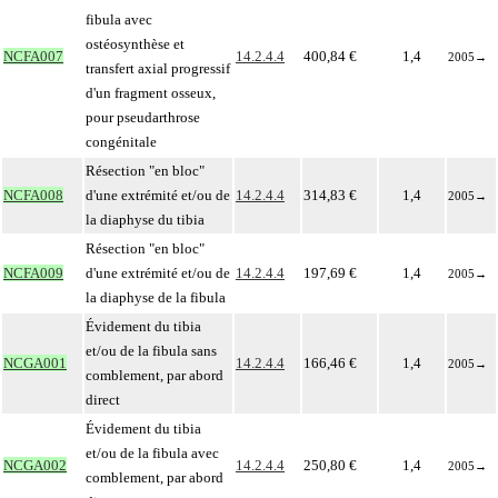
fibula avec
ostéosynthèse et
NCFA007
14.2.4.4
400,84 €
1,4
2005
→
transfert axial progressif
d'un fragment osseux,
pour pseudarthrose
congénitale
Résection "en bloc"
NCFA008
d'une extrémité et/ou de
14.2.4.4
314,83 €
1,4
2005
→
la diaphyse du tibia
Résection "en bloc"
NCFA009
d'une extrémité et/ou de
14.2.4.4
197,69 €
1,4
2005
→
la diaphyse de la fibula
Évidement du tibia
et/ou de la fibula sans
NCGA001
14.2.4.4
166,46 €
1,4
2005
→
comblement, par abord
direct
Évidement du tibia
et/ou de la fibula avec
NCGA002
14.2.4.4
250,80 €
1,4
2005
→
comblement, par abord