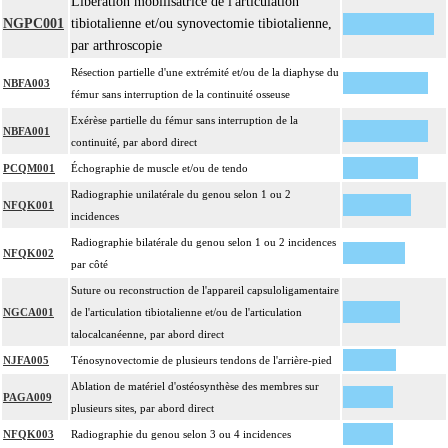
Libération mobilisatrice de l'articulation
14
traitée.
NGPC001
tibiotalienne et/ou synovectomie tibiotalienne,
par arthroscopie
14
Toute arthrotomie inclut l'arthroscopie peropératoire éventuelle.
Résection partielle d'une extrémité et/ou de la diaphyse du
NBFA003
fémur sans interruption de la continuité osseuse
Exérèse partielle du fémur sans interruption de la
NBFA001
continuité, par abord direct
PCQM001
Échographie de muscle et/ou de tendo
Radiographie unilatérale du genou selon 1 ou 2
NFQK001
incidences
Radiographie bilatérale du genou selon 1 ou 2 incidences
NFQK002
par côté
Suture ou reconstruction de l'appareil capsuloligamentaire
NGCA001
de l'articulation tibiotalienne et/ou de l'articulation
talocalcanéenne, par abord direct
NJFA005
Ténosynovectomie de plusieurs tendons de l'arrière-pied
Ablation de matériel d'ostéosynthèse des membres sur
PAGA009
plusieurs sites, par abord direct
NFQK003
Radiographie du genou selon 3 ou 4 incidences