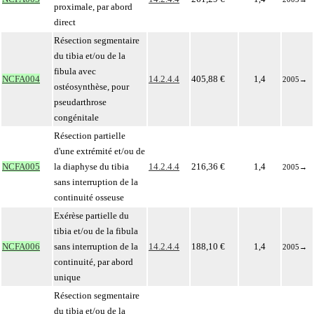
proximale, par abord
direct
Résection segmentaire
du tibia et/ou de la
fibula avec
NCFA004
14.2.4.4
405,88 €
1,4
2005
→
ostéosynthèse, pour
pseudarthrose
congénitale
Résection partielle
d'une extrémité et/ou de
NCFA005
la diaphyse du tibia
14.2.4.4
216,36 €
1,4
2005
→
sans interruption de la
continuité osseuse
Exérèse partielle du
tibia et/ou de la fibula
NCFA006
sans interruption de la
14.2.4.4
188,10 €
1,4
2005
→
continuité, par abord
unique
Résection segmentaire
du tibia et/ou de la