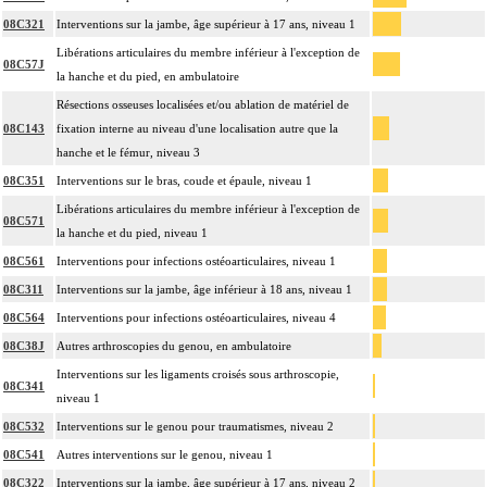
08C321
Interventions sur la jambe, âge supérieur à 17 ans, niveau 1
Libérations articulaires du membre inférieur à l'exception de
08C57J
la hanche et du pied, en ambulatoire
Résections osseuses localisées et/ou ablation de matériel de
08C143
fixation interne au niveau d'une localisation autre que la
hanche et le fémur, niveau 3
08C351
Interventions sur le bras, coude et épaule, niveau 1
Libérations articulaires du membre inférieur à l'exception de
08C571
la hanche et du pied, niveau 1
08C561
Interventions pour infections ostéoarticulaires, niveau 1
08C311
Interventions sur la jambe, âge inférieur à 18 ans, niveau 1
08C564
Interventions pour infections ostéoarticulaires, niveau 4
08C38J
Autres arthroscopies du genou, en ambulatoire
Interventions sur les ligaments croisés sous arthroscopie,
08C341
niveau 1
08C532
Interventions sur le genou pour traumatismes, niveau 2
08C541
Autres interventions sur le genou, niveau 1
08C322
Interventions sur la jambe, âge supérieur à 17 ans, niveau 2