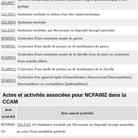
AFLB007
guidage
GELD002
Intubation trachéale en dehors d'un bloc médicotechnique
GELD004
Intubation trachéale
GELE004
Intubation trachéale, par fibroscopie ou dispositif laryngé particulier
NFMP001
Confection d'une contention souple du genou
NFMP002
Confection d'une attelle de posture ou de mobilisation du genou
Confection d'une contention souple de la cheville et/ou du pied, ou confection
NGMP001
d'une semelle plâtrée
NGMP002
Confection d'une attelle de posture ou de mobilisation de la cheville
Confection d'un appareil rigide d'immobilisation fémorocrural [fémorojambier],
ZEMP005
fémoropédieux ou cruropédieux [jambopédieux]
Actes et activités associées pour NCFA002 dans la
CCAM
Acte
Acte associé (activité)
(activité)
NCFA002
GELE001
(4) Intubation trachéale par fibroscopie ou dispositif laryngé particulier,
(4)
au cours d'une anesthésie générale