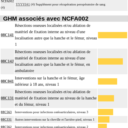
NCFA002
YYYY041
(4) Supplément pour récupération peropératoire de sang
(4)
GHM associés avec NCFA002
Résections osseuses localisées et/ou ablation de
matériel de fixation interne au niveau d'une
08C141
localisation autre que la hanche et le fémur, niveau
1
Résections osseuses localisées et/ou ablation de
matériel de fixation interne au niveau d'une
08C14J
localisation autre que la hanche et le fémur, en
ambulatoire
Interventions sur la hanche et le fémur, âge
08C041
inférieur à 18 ans, niveau 1
Résections osseuses localisées et/ou ablation de
08C131
matériel de fixation interne au niveau de la hanche
et du fémur, niveau 1
08C563
Interventions pour infections ostéoarticulaires, niveau 3
08C331
Autres interventions sur la cheville et l'arrière-pied, niveau 1
08C562
Interventions pour infections ostéoarticulaires, niveau 2