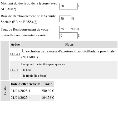
Montant du devis ou de la facture (avec
€
NCFA002)
Base de Remboursement de la Sécurité
%
Sociale (BR ou BRSS)
(?)
%BR+
Taux de Remboursement de votre
mutuelle/complémentaire santé
€
Arbre
Notes
À l'exclusion de : exérèse d'exostose intertibiofibulaire proximale
14.2.4.4
(NCFA003)
Comprend : actes thérapeutiques sur :
14.2.4
- le tibia
- la fibula [le péroné]
Par rayon du pied, on entend : le squelette métatarsophalangien formant l'axe
Date d'effet
Activité
Tarif
Tarifs
14
d'un orteil et les articulations adjacentes, et l'ensemble des tissus mous et des
01/01/2025
1
250,80 €
paquets vasculonerveux correspondants.
01/01/2025
4
104,58 €
Par fracture complexe, on entend : fracture osseuse
- comportant au moins 3 fragments principaux,
14
- incoercible après réduction,