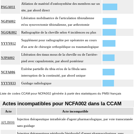
Ablation de matériel d'ostéosynthèse des membres sur un
PAGA011
site, par abord direct
Libération mobilisatrice de l'articulation tibiotalienne
NGPA002
et/ou synovectomie tibiotalienne, par arthrotomie
NGQK002
Radiographie de la cheville selon 4 incidences ou plus
Supplément pour radiographie per opératoire au cours
YYYY012
d'un acte de chirurgie orthopédique ou traumatologique
Libération des tissus mous de la cheville ou de l'arrière-
NJPA002
pied avec capsulotomie, par abord postérieur
Exérèse partielle du tibia et/ou de la fibula sans
NCFA006
interruption de la continuité, par abord unique
YYYY033
Guidage radiologique
Liste de codes CCAM pour NCFA002 générée à partir des statistiques du PMSI français
Actes incompatibles pour NCFA002 dans la CCAM
Acte
Acte incompatible
Injection thérapeutique intrathécale d'agent pharmacologique, par voie transcutanée
AFLB006
sans guidage
Injection thérapeutique péridurale [épidurale] d'agent pharmacologique, sans