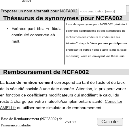
direct
Proposer un nom alternatif pour NCFA002
Thésaurus de synonymes pour NCFA002
Liste de synonymes pour NCFA002 générée à
Exérèse part. tibia +/- fibula
partir des contributions et des statistiques de
continuité conservée ab.
recherches des codeurs et codeuses sur
mult.
AideAuCodage.fr.
Vous pouvez participer
en
proposant d'autres noms d'acte (dans la case
ci-dessus), voire en envoyant vos thésaurus
Remboursement de NCFA002
La
base de remboursement
correspond au tarif de l'acte et du taux
de la sécurité sociale à une date donnée. Attention, le prix peut varier
en fonction de coefficients modificateurs qui modifient le calcul du
reste à charge par votre mutuelle/complémentaire santé.
Consulter
AMELI.fr
ou utiliser notre simulateur de remboursement :
Base de Remboursement (NCFA002) de
Calculer
250.8 €
l'assurance maladie