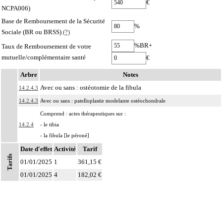
€
NCPA006)
Base de Remboursement de la Sécurité
%
Sociale (BR ou BRSS)
(?)
%BR+
Taux de Remboursement de votre
mutuelle/complémentaire santé
€
Arbre
Notes
Avec ou sans : ostéotomie de la fibula
14.2.4.3
14.2.4.3
Avec ou sans : patelloplastie modelante ostéochondrale
Comprend : actes thérapeutiques sur :
14.2.4
- le tibia
- la fibula [le péroné]
Date d'effet
Par rayon du pied, on entend : le squelette métatarsophalangien formant l'axe
Activité
Tarif
Tarifs
14
d'un orteil et les articulations adjacentes, et l'ensemble des tissus mous et des
01/01/2025
1
361,15 €
paquets vasculonerveux correspondants.
01/01/2025
4
182,02 €
Par fracture complexe, on entend : fracture osseuse
- comportant au moins 3 fragments principaux,
14
- incoercible après réduction,
- avec enfoncement ostéochondral nécessitant un geste de relèvement.