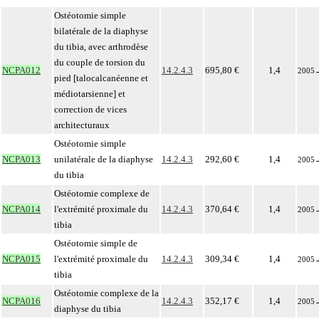
Ostéotomie simple
bilatérale de la diaphyse
du tibia, avec arthrodèse
du couple de torsion du
NCPA012
14.2.4.3
695,80 €
1,4
2005
pied [talocalcanéenne et
médiotarsienne] et
correction de vices
architecturaux
Ostéotomie simple
NCPA013
unilatérale de la diaphyse
14.2.4.3
292,60 €
1,4
2005
du tibia
Ostéotomie complexe de
NCPA014
l'extrémité proximale du
14.2.4.3
370,64 €
1,4
2005
tibia
Ostéotomie simple de
NCPA015
l'extrémité proximale du
14.2.4.3
309,34 €
1,4
2005
tibia
Ostéotomie complexe de la
NCPA016
14.2.4.3
352,17 €
1,4
2005
diaphyse du tibia