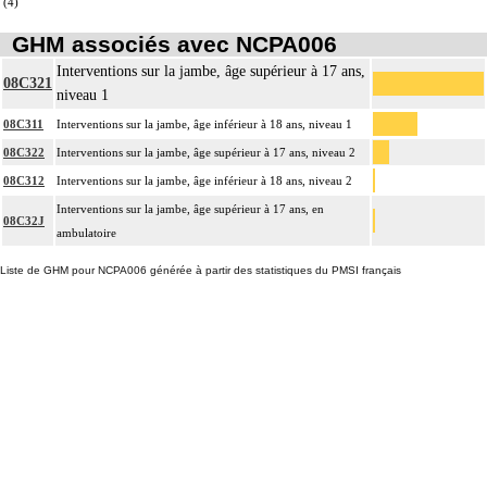
(4)
GHM associés avec NCPA006
Interventions sur la jambe, âge supérieur à 17 ans,
08C321
niveau 1
08C311
Interventions sur la jambe, âge inférieur à 18 ans, niveau 1
08C322
Interventions sur la jambe, âge supérieur à 17 ans, niveau 2
08C312
Interventions sur la jambe, âge inférieur à 18 ans, niveau 2
Interventions sur la jambe, âge supérieur à 17 ans, en
08C32J
ambulatoire
Liste de GHM pour NCPA006 générée à partir des statistiques du PMSI français