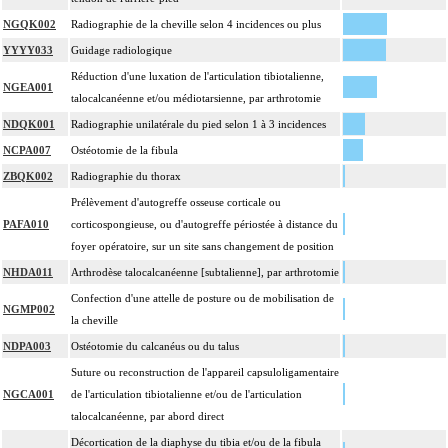
traitée.
NGQK002
Radiographie de la cheville selon 4 incidences ou plus
14
Toute arthrotomie inclut l'arthroscopie peropératoire éventuelle.
YYYY033
Guidage radiologique
Réduction d'une luxation de l'articulation tibiotalienne,
NGEA001
talocalcanéenne et/ou médiotarsienne, par arthrotomie
NDQK001
Radiographie unilatérale du pied selon 1 à 3 incidences
NCPA007
Ostéotomie de la fibula
ZBQK002
Radiographie du thorax
Prélèvement d'autogreffe osseuse corticale ou
PAFA010
corticospongieuse, ou d'autogreffe périostée à distance du
foyer opératoire, sur un site sans changement de position
NHDA011
Arthrodèse talocalcanéenne [subtalienne], par arthrotomie
Confection d'une attelle de posture ou de mobilisation de
NGMP002
la cheville
NDPA003
Ostéotomie du calcanéus ou du talus
Suture ou reconstruction de l'appareil capsuloligamentaire
NGCA001
de l'articulation tibiotalienne et/ou de l'articulation
talocalcanéenne, par abord direct
Décortication de la diaphyse du tibia et/ou de la fibula