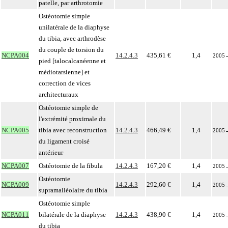
patelle, par arthrotomie
Ostéotomie simple
unilatérale de la diaphyse
du tibia, avec arthrodèse
du couple de torsion du
NCPA004
14.2.4.3
435,61 €
1,4
2005
pied [talocalcanéenne et
médiotarsienne] et
correction de vices
architecturaux
Ostéotomie simple de
l'extrémité proximale du
NCPA005
tibia avec reconstruction
14.2.4.3
466,49 €
1,4
2005
du ligament croisé
antérieur
NCPA007
Ostéotomie de la fibula
14.2.4.3
167,20 €
1,4
2005
Ostéotomie
NCPA009
14.2.4.3
292,60 €
1,4
2005
supramalléolaire du tibia
Ostéotomie simple
NCPA011
bilatérale de la diaphyse
14.2.4.3
438,90 €
1,4
2005
du tibia