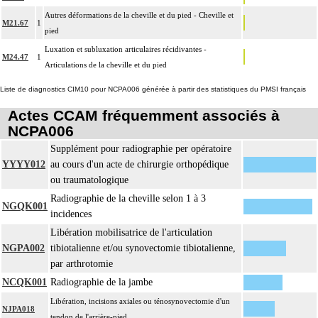
inerte non prothétique inclut l'ostéosynthèse.
Autres déformations de la cheville et du pied - Cheville et
M21.67
1
La réduction d'une luxation, par abord direct inclut la réparation de l'appareil
pied
capsuloligamentaire de l'articulation par suture ou plastie, la stabilisation de
14
Luxation et subluxation articulaires récidivantes -
l'articulation [arthrorise] par matériel et/ou la contention par appareillage
M24.47
1
Articulations de la cheville et du pied
rigide externe.
Liste de diagnostics CIM10 pour NCPA006 générée à partir des statistiques du PMSI français
L'ostéotomie inclut l'ostéosynthèse et/ou la contention par appareillage
14
externe.
Actes CCAM fréquemment associés à
L'ostéosynthèse d'une fracture inclut sa réduction simultanée et sa contention
NCPA006
14
par appareillage externe.
Supplément pour radiographie per opératoire
La réduction orthopédique extemporanée d'une luxation inclut la contention
YYYY012
au cours d'un acte de chirurgie orthopédique
14
par confection d'un appareillage rigide externe, ou la stabilisation interne
ou traumatologique
[arthrorise] temporaire.
Radiographie de la cheville selon 1 à 3
NGQK001
La réduction orthopédique extemporanée d'une fracture inclut la contention
incidences
par confection d'un appareillage rigide externe.
14
Libération mobilisatrice de l'articulation
Comprend : réduction orthopédique itérative de fracture, avec gypsotomie de
NGPA002
tibiotalienne et/ou synovectomie tibiotalienne,
réaxation
par arthrotomie
Tout acte thérapeutique, par arthrotomie inclut le nettoyage de l'articulation
14
NCQK001
Radiographie de la jambe
traitée.
Libération, incisions axiales ou ténosynovectomie d'un
Tout acte thérapeutique, par arthroscopie inclut le nettoyage de l'articulation
NJPA018
14
tendon de l'arrière-pied