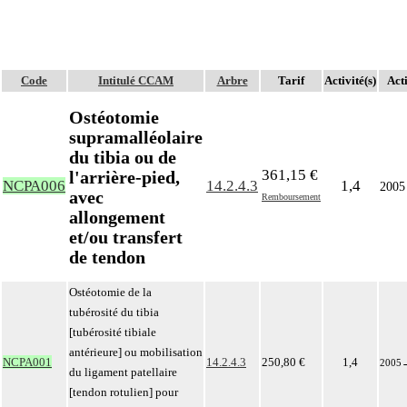
Code
Intitulé CCAM
Arbre
Tarif
Activité(s)
Acti
Ostéotomie
supramalléolaire
du tibia ou de
361,15 €
l'arrière-pied,
NCPA006
14.2.4.3
1,4
2005
avec
Remboursement
allongement
et/ou transfert
de tendon
Ostéotomie de la
tubérosité du tibia
[tubérosité tibiale
antérieure] ou mobilisation
NCPA001
14.2.4.3
250,80 €
1,4
2005
du ligament patellaire
[tendon rotulien] pour