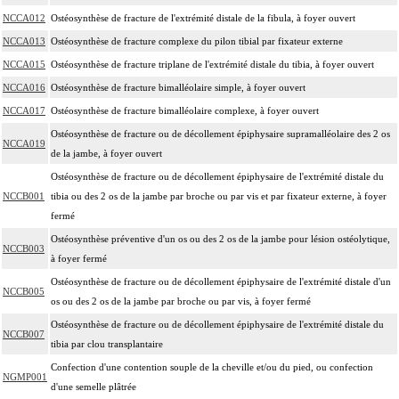
NCCA012
Ostéosynthèse de fracture de l'extrémité distale de la fibula, à foyer ouvert
NCCA013
Ostéosynthèse de fracture complexe du pilon tibial par fixateur externe
NCCA015
Ostéosynthèse de fracture triplane de l'extrémité distale du tibia, à foyer ouvert
NCCA016
Ostéosynthèse de fracture bimalléolaire simple, à foyer ouvert
NCCA017
Ostéosynthèse de fracture bimalléolaire complexe, à foyer ouvert
Ostéosynthèse de fracture ou de décollement épiphysaire supramalléolaire des 2 os
NCCA019
de la jambe, à foyer ouvert
Ostéosynthèse de fracture ou de décollement épiphysaire de l'extrémité distale du
NCCB001
tibia ou des 2 os de la jambe par broche ou par vis et par fixateur externe, à foyer
fermé
Ostéosynthèse préventive d'un os ou des 2 os de la jambe pour lésion ostéolytique,
NCCB003
à foyer fermé
Ostéosynthèse de fracture ou de décollement épiphysaire de l'extrémité distale d'un
NCCB005
os ou des 2 os de la jambe par broche ou par vis, à foyer fermé
Ostéosynthèse de fracture ou de décollement épiphysaire de l'extrémité distale du
NCCB007
tibia par clou transplantaire
Confection d'une contention souple de la cheville et/ou du pied, ou confection
NGMP001
d'une semelle plâtrée