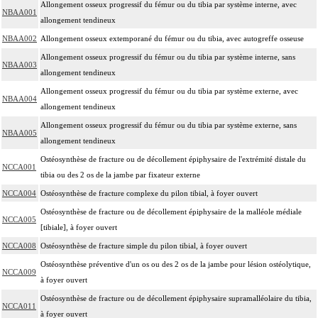
Allongement osseux progressif du fémur ou du tibia par système interne, avec
NBAA001
allongement tendineux
NBAA002
Allongement osseux extemporané du fémur ou du tibia, avec autogreffe osseuse
Allongement osseux progressif du fémur ou du tibia par système interne, sans
NBAA003
allongement tendineux
Allongement osseux progressif du fémur ou du tibia par système externe, avec
NBAA004
allongement tendineux
Allongement osseux progressif du fémur ou du tibia par système externe, sans
NBAA005
allongement tendineux
Ostéosynthèse de fracture ou de décollement épiphysaire de l'extrémité distale du
NCCA001
tibia ou des 2 os de la jambe par fixateur externe
NCCA004
Ostéosynthèse de fracture complexe du pilon tibial, à foyer ouvert
Ostéosynthèse de fracture ou de décollement épiphysaire de la malléole médiale
NCCA005
[tibiale], à foyer ouvert
NCCA008
Ostéosynthèse de fracture simple du pilon tibial, à foyer ouvert
Ostéosynthèse préventive d'un os ou des 2 os de la jambe pour lésion ostéolytique,
NCCA009
à foyer ouvert
Ostéosynthèse de fracture ou de décollement épiphysaire supramalléolaire du tibia,
NCCA011
à foyer ouvert