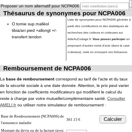
Proposer un nom alternatif pour NCPA006
Thésaurus de synonymes pour NCPA006
Liste de synonymes pour NCPA006 générée à
O.tomie sup.malléol
partir des contributions et des statistiques de
tibia/arr.pied +allongt +/-
recherches des codeurs et codeuses sur
transfert tendon
AideAuCodage.fr.
Vous pouvez participer
en
proposant d'autres noms d'acte (dans la case
ci-dessus), voire en envoyant vos thésaurus
Remboursement de NCPA006
La
base de remboursement
correspond au tarif de l'acte et du taux
de la sécurité sociale à une date donnée. Attention, le prix peut varier
en fonction de coefficients modificateurs qui modifient le calcul du
reste à charge par votre mutuelle/complémentaire santé.
Consulter
AMELI.fr
ou utiliser notre simulateur de remboursement :
Base de Remboursement (NCPA006) de
Calculer
361.15 €
l'assurance maladie
Montant du devis ou de la facture (avec