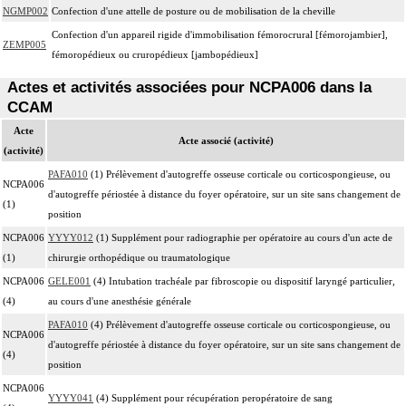
NGMP002
Confection d'une attelle de posture ou de mobilisation de la cheville
Confection d'un appareil rigide d'immobilisation fémorocrural [fémorojambier],
ZEMP005
fémoropédieux ou cruropédieux [jambopédieux]
Actes et activités associées pour NCPA006 dans la
CCAM
Acte
Acte associé (activité)
(activité)
PAFA010
(1) Prélèvement d'autogreffe osseuse corticale ou corticospongieuse, ou
NCPA006
d'autogreffe périostée à distance du foyer opératoire, sur un site sans changement de
(1)
position
NCPA006
YYYY012
(1) Supplément pour radiographie per opératoire au cours d'un acte de
(1)
chirurgie orthopédique ou traumatologique
NCPA006
GELE001
(4) Intubation trachéale par fibroscopie ou dispositif laryngé particulier,
(4)
au cours d'une anesthésie générale
PAFA010
(4) Prélèvement d'autogreffe osseuse corticale ou corticospongieuse, ou
NCPA006
d'autogreffe périostée à distance du foyer opératoire, sur un site sans changement de
(4)
position
NCPA006
YYYY041
(4) Supplément pour récupération peropératoire de sang