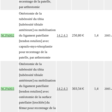
recentrage de la patelle,
par arthrotomie
Ostéotomie de la
tubérosité du tibia
[tubérosité tibiale
antérieure] ou mobilisation
NCPA002
du ligament patellaire
14.2.4.3
250,80 €
1,4
2005
[tendon rotulien] avec
capsulo-myo-ténoplastie
pour recentrage de la
patelle, par arthrotomie
Ostéotomie de la
tubérosité du tibia
[tubérosité tibiale
antérieure] ou mobilisation
du ligament patellaire
NCPA003
14.2.4.3
303,54 €
1,4
2005
[tendon rotulien] avec
ostéotomie de la surface
patellaire [trochlée] du
fémur pour recentrage de la