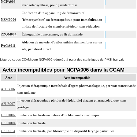
NCPA008
avec ostéosynthèse, pour pseudarthrose
Confection d'un appareil rigide fémorocrural
NZMP006
[fémorojambier] ou fémoropédieux pour immobilisation
initiale de fracture du membre inférieur, sans réduction
ZZQM004
Échographie transcutanée, au lit du malade
Ablation de matériel d'ostéosynthèse des membres sur un
PAGA011
site, par abord direct
Liste de codes CCAM pour NCPA006 générée à partir des statistiques du PMSI français
Actes incompatibles pour NCPA006 dans la CCAM
Acte
Acte incompatible
Injection thérapeutique intrathécale d'agent pharmacologique, par voie transcutanée
AFLB006
sans guidage
Injection thérapeutique péridurale [épidurale] d'agent pharmacologique, sans
AFLB007
guidage
GELD002
Intubation trachéale en dehors d'un bloc médicotechnique
GELD004
Intubation trachéale
GELE004
Intubation trachéale, par fibroscopie ou dispositif laryngé particulier