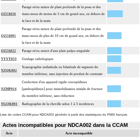
Parage et/ou suture de plaie profonde de la peau et des
QZJA016
tissus mous de moins de 3 cm de grand axe, en dehors de
la face et de la main
Parage et/ou suture de plaie profonde de la peau et des
QZJA001
tissus mous de plus de 10 cm de grand axe, en dehors de
la face et de la main
QZJA022
Parage et/ou suture d'une plaie pulpo-unguéale
YYYY033
Guidage radiologique
Scanographie unilatérale ou bilatérale de segment du
NZQK002
membre inférieur, sans injection de produit de contraste
Confection d'un appareil rigide cruropédieux
NZMP014
[jambopédieux] pour immobilisation initiale de fracture
du membre inférieur, sans réduction
NGQK001
Radiographie de la cheville selon 1 à 3 incidences
Liste de codes CCAM pour NDCA002 générée à partir des statistiques du PMSI français
Actes incompatibles pour NDCA002 dans la CCAM
Acte
Acte incompatible