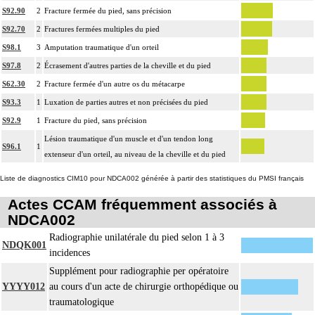
S92.90
2
Fracture fermée du pied, sans précision
contention par appareillage rigide externe.
S92.70
2
Fractures fermées multiples du pied
L'évacuation de collection articulaire inclut le lavage de l'articulation, avec ou
14
S98.1
3
Amputation traumatique d'un orteil
sans drainage.
S97.8
2
Écrasement d'autres parties de la cheville et du pied
La reconstruction osseuse ou articulaire par greffe, transplant ou matériau inerte
14
non prothétique inclut l'ostéosynthèse.
S62.30
2
Fracture fermée d'un autre os du métacarpe
La réduction d'une luxation, par abord direct inclut la réparation de l'appareil
S93.3
1
Luxation de parties autres et non précisées du pied
capsuloligamentaire de l'articulation par suture ou plastie, la stabilisation de
S92.9
1
Fracture du pied, sans précision
14
l'articulation [arthrorise] par matériel et/ou la contention par appareillage rigide
Lésion traumatique d'un muscle et d'un tendon long
S96.1
1
externe.
extenseur d'un orteil, au niveau de la cheville et du pied
14
L'ostéotomie inclut l'ostéosynthèse et/ou la contention par appareillage externe.
Liste de diagnostics CIM10 pour NDCA002 générée à partir des statistiques du PMSI français
L'ostéosynthèse d'une fracture inclut sa réduction simultanée et sa contention
14
par appareillage externe.
Actes CCAM fréquemment associés à
NDCA002
La réduction orthopédique extemporanée d'une luxation inclut la contention
14
par confection d'un appareillage rigide externe, ou la stabilisation interne
Radiographie unilatérale du pied selon 1 à 3
NDQK001
[arthrorise] temporaire.
incidences
La réduction orthopédique extemporanée d'une fracture inclut la contention par
Supplément pour radiographie per opératoire
confection d'un appareillage rigide externe.
YYYY012
au cours d'un acte de chirurgie orthopédique ou
14
Comprend : réduction orthopédique itérative de fracture, avec gypsotomie de
traumatologique
réaxation