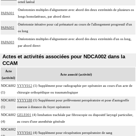
orteil latéral
Ostéotomies multiples d'alignement avec abord des deux extrémités de plusieurs os
PAPA001
longs homolatéraux, par abord direct
Ostéotomie itérative pour cal prématuré au cours de l'allongement progressif d'un
PAPA002
os long
Ostéotomies multiples d'alignement avec abord des deux extrémités d'un os long,
PAPA003
par abord direct
Actes et activités associées pour NDCA002 dans la
CCAM
Acte
Acte associé (activité)
(activité)
NDCA002
YYYY012
(1) Supplément pour radiographie per opératoire au cours d'un acte de
(1)
chirurgie orthopédique ou traumatologique
NDCA002
YYYY188
(1) Supplément pour prélèvement peropératoire et pose d'autogreffe
(1)
osseuse à distance du foyer opératoire
NDCA002
GELE001
(4) Intubation trachéale par fibroscopie ou dispositif laryngé particulier,
(4)
au cours d'une anesthésie générale
NDCA002
YYYY041
(4) Supplément pour récupération peropératoire de sang
(4)