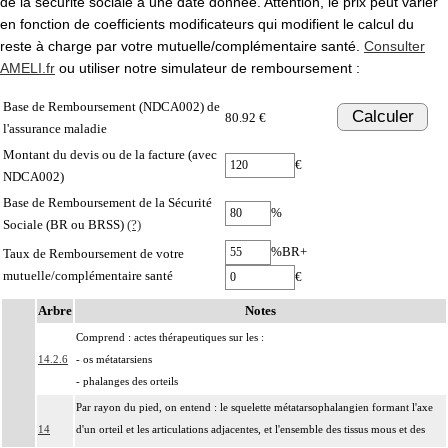
de la sécurité sociale à une date donnée. Attention, le prix peut varier
en fonction de coefficients modificateurs qui modifient le calcul du
reste à charge par votre mutuelle/complémentaire santé.
Consulter
AMELI.fr
ou utiliser notre simulateur de remboursement :
Base de Remboursement (NDCA002) de
Calculer
80.92 €
l'assurance maladie
Montant du devis ou de la facture (avec
€
NDCA002)
Base de Remboursement de la Sécurité
%
Sociale (BR ou BRSS)
(?)
%BR+
Taux de Remboursement de votre
mutuelle/complémentaire santé
€
Arbre
Notes
Comprend : actes thérapeutiques sur les :
14.2.6
- os métatarsiens
- phalanges des orteils
Par rayon du pied, on entend : le squelette métatarsophalangien formant l'axe
14
d'un orteil et les articulations adjacentes, et l'ensemble des tissus mous et des