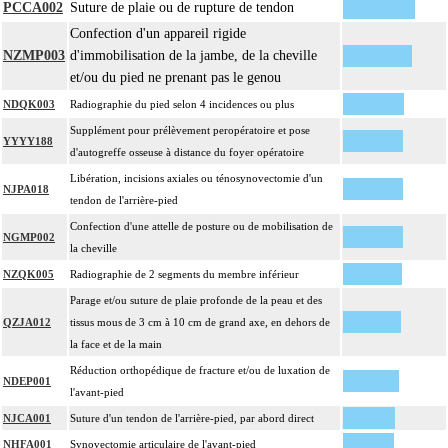
PCCA002
Suture de plaie ou de rupture de tendon
Tout acte thérapeutique, par arthrotomie inclut le nettoyage de l'articulation
Confection d'un appareil rigide
14
traitée.
NZMP003
d'immobilisation de la jambe, de la cheville
Tout acte thérapeutique, par arthroscopie inclut le nettoyage de l'articulation
et/ou du pied ne prenant pas le genou
14
traitée.
NDQK003
Radiographie du pied selon 4 incidences ou plus
14
Toute arthrotomie inclut l'arthroscopie peropératoire éventuelle.
Supplément pour prélèvement peropératoire et pose
YYYY188
d'autogreffe osseuse à distance du foyer opératoire
Libération, incisions axiales ou ténosynovectomie d'un
NJPA018
tendon de l'arrière-pied
Confection d'une attelle de posture ou de mobilisation de
NGMP002
la cheville
NZQK005
Radiographie de 2 segments du membre inférieur
Parage et/ou suture de plaie profonde de la peau et des
QZJA012
tissus mous de 3 cm à 10 cm de grand axe, en dehors de
la face et de la main
Réduction orthopédique de fracture et/ou de luxation de
NDEP001
l'avant-pied
NJCA001
Suture d'un tendon de l'arrière-pied, par abord direct
NHFA001
Synovectomie articulaire de l'avant-pied