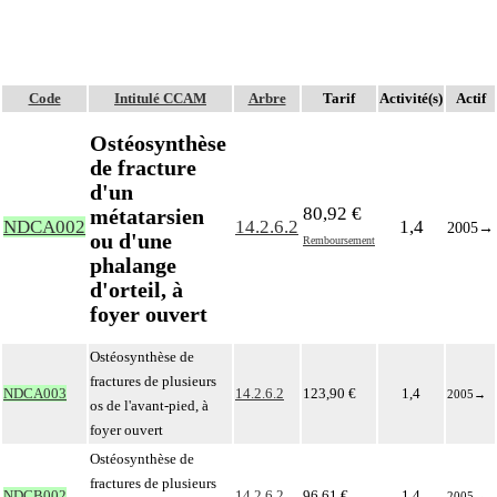
Code
Intitulé CCAM
Arbre
Tarif
Activité(s)
Actif
Ostéosynthèse
de fracture
d'un
80,92 €
métatarsien
NDCA002
14.2.6.2
1,4
2005
→
ou d'une
Remboursement
phalange
d'orteil, à
foyer ouvert
Ostéosynthèse de
fractures de plusieurs
NDCA003
14.2.6.2
123,90 €
1,4
2005
→
os de l'avant-pied, à
foyer ouvert
Ostéosynthèse de
fractures de plusieurs
NDCB002
14.2.6.2
96,61 €
1,4
2005
→