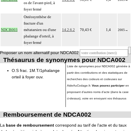
os de l'avant-pied, à
foyer fermé
Ostéosynthèse de
fracture d'un
NDCB003
métatarsien ou d'une
14.2.6.2
70,43 €
1,4
2005
→
phalange d'orteil, à
foyer fermé
Proposer un nom alternatif pour NDCA002
Thésaurus de synonymes pour NDCA002
Liste de synonymes pour NDCA002 générée à
O.S frac. 1M.T/1phalange
partir des contributions et des statistiques de
orteil à foyer ouv.
recherches des codeurs et codeuses sur
AideAuCodage.fr.
Vous pouvez participer
en
proposant d'autres noms d'acte (dans la case
ci-dessus), voire en envoyant vos thésaurus
Remboursement de NDCA002
La
base de remboursement
correspond au tarif de l'acte et du taux