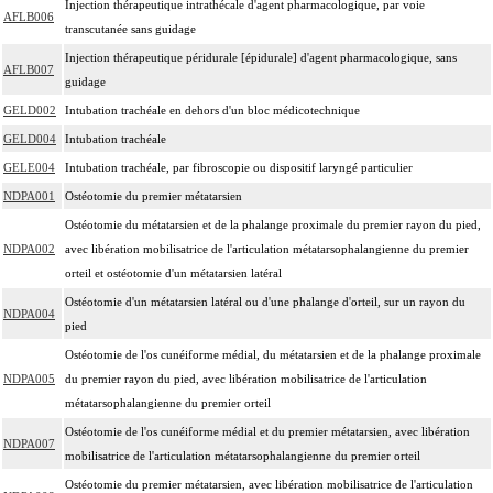
Injection thérapeutique intrathécale d'agent pharmacologique, par voie
AFLB006
transcutanée sans guidage
Injection thérapeutique péridurale [épidurale] d'agent pharmacologique, sans
AFLB007
guidage
GELD002
Intubation trachéale en dehors d'un bloc médicotechnique
GELD004
Intubation trachéale
GELE004
Intubation trachéale, par fibroscopie ou dispositif laryngé particulier
NDPA001
Ostéotomie du premier métatarsien
Ostéotomie du métatarsien et de la phalange proximale du premier rayon du pied,
NDPA002
avec libération mobilisatrice de l'articulation métatarsophalangienne du premier
orteil et ostéotomie d'un métatarsien latéral
Ostéotomie d'un métatarsien latéral ou d'une phalange d'orteil, sur un rayon du
NDPA004
pied
Ostéotomie de l'os cunéiforme médial, du métatarsien et de la phalange proximale
NDPA005
du premier rayon du pied, avec libération mobilisatrice de l'articulation
métatarsophalangienne du premier orteil
Ostéotomie de l'os cunéiforme médial et du premier métatarsien, avec libération
NDPA007
mobilisatrice de l'articulation métatarsophalangienne du premier orteil
Ostéotomie du premier métatarsien, avec libération mobilisatrice de l'articulation