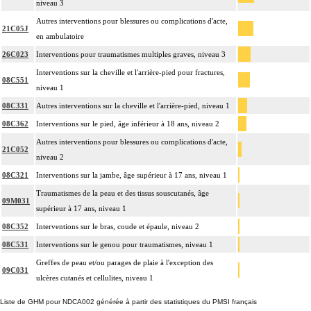
niveau 3
Autres interventions pour blessures ou complications d'acte,
21C05J
en ambulatoire
26C023
Interventions pour traumatismes multiples graves, niveau 3
Interventions sur la cheville et l'arrière-pied pour fractures,
08C551
niveau 1
08C331
Autres interventions sur la cheville et l'arrière-pied, niveau 1
08C362
Interventions sur le pied, âge inférieur à 18 ans, niveau 2
Autres interventions pour blessures ou complications d'acte,
21C052
niveau 2
08C321
Interventions sur la jambe, âge supérieur à 17 ans, niveau 1
Traumatismes de la peau et des tissus souscutanés, âge
09M031
supérieur à 17 ans, niveau 1
08C352
Interventions sur le bras, coude et épaule, niveau 2
08C531
Interventions sur le genou pour traumatismes, niveau 1
Greffes de peau et/ou parages de plaie à l'exception des
09C031
ulcères cutanés et cellulites, niveau 1
Liste de GHM pour NDCA002 générée à partir des statistiques du PMSI français