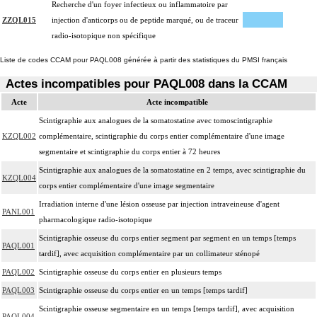
Recherche d'un foyer infectieux ou inflammatoire par
ZZQL015
injection d'anticorps ou de peptide marqué, ou de traceur
radio-isotopique non spécifique
Liste de codes CCAM pour PAQL008 générée à partir des statistiques du PMSI français
Actes incompatibles pour PAQL008 dans la CCAM
Acte
Acte incompatible
Scintigraphie aux analogues de la somatostatine avec tomoscintigraphie
KZQL002
complémentaire, scintigraphie du corps entier complémentaire d'une image
segmentaire et scintigraphie du corps entier à 72 heures
Scintigraphie aux analogues de la somatostatine en 2 temps, avec scintigraphie du
KZQL004
corps entier complémentaire d'une image segmentaire
Irradiation interne d'une lésion osseuse par injection intraveineuse d'agent
PANL001
pharmacologique radio-isotopique
Scintigraphie osseuse du corps entier segment par segment en un temps [temps
PAQL001
tardif], avec acquisition complémentaire par un collimateur sténopé
PAQL002
Scintigraphie osseuse du corps entier en plusieurs temps
PAQL003
Scintigraphie osseuse du corps entier en un temps [temps tardif]
Scintigraphie osseuse segmentaire en un temps [temps tardif], avec acquisition
PAQL004