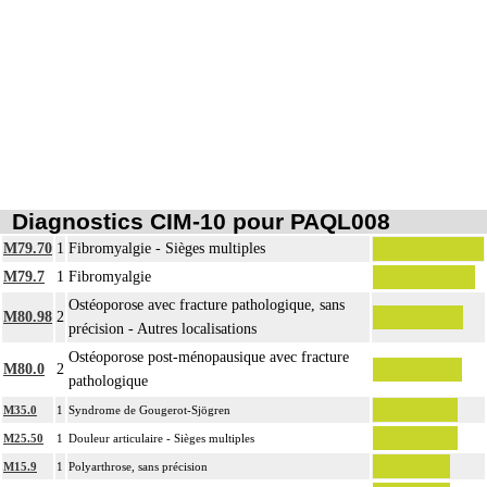
15
ou sans drainage.
La suture de muscle ou de tendon inclut l'immobilisation par appareillage
15
externe ou par arthrorise.
Diagnostics CIM-10 pour PAQL008
M79.70
1
Fibromyalgie - Sièges multiples
M79.7
1
Fibromyalgie
Ostéoporose avec fracture pathologique, sans
M80.98
2
précision - Autres localisations
Ostéoporose post-ménopausique avec fracture
M80.0
2
pathologique
M35.0
1
Syndrome de Gougerot-Sjögren
M25.50
1
Douleur articulaire - Sièges multiples
M15.9
1
Polyarthrose, sans précision