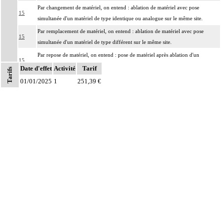
Par changement de matériel, on entend : ablation de matériel avec pose
15
simultanée d'un matériel de type identique ou analogue sur le même site.
Par remplacement de matériel, on entend : ablation de matériel avec pose
15
simultanée d'un matériel de type différent sur le même site.
Par repose de matériel, on entend : pose de matériel après ablation d'un
15
précédent au cours d'une intervention préalable.
Date d'effet
Activité
Tarif
Tarifs
Par évidement d'un os, on entend :
01/01/2025
1
251,39 €
- cratérisation [sauciérisation] osseuse
15
- séquestrectomie osseuse
- curetage de lésion osseuse infectieuse, kystique ou tumorale.
Notes
15
Toute arthrotomie inclut l'arthroscopie peropératoire éventuelle.
Tout acte thérapeutique, par arthroscopie inclut le nettoyage de l'articulation
15
traitée.
Tout acte thérapeutique, par arthrotomie inclut le nettoyage de l'articulation
15
traitée.
L'ostéosynthèse d'une fracture inclut sa réduction simultanée et sa contention
15
par appareillage externe.
15
L'ostéotomie inclut l'ostéosynthèse et/ou la contention par appareillage externe.
L'évacuation d'une collection articulaire inclut le lavage de l'articulation, avec