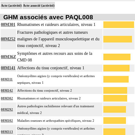
Acte (activité)
Acte associé (activité)
GHM associés avec PAQL008
08M301
Rhumatismes et raideurs articulaires, niveau 1
Fractures pathologiques et autres tumeurs
08M252
malignes de l'appareil musculosquelettique et du
tissu conjonctif, niveau 2
Symptômes et autres recours aux soins de la
08M36Z
CMD 08
08M141
Affections du tissu conjonctif, niveau 1
Ostéomyélites aigües (y compris vertébrales) et arthrites
08M311
septiques, niveau 1
08M142
Affections du tissu conjonctif, niveau 2
08M302
Rhumatismes et raideurs articulaires, niveau 2
Autres pathologies rachidienne relevant d'un traitement
08M292
médical, niveau 2
08M102
Maladies osseuses et arthropathies spécifiques, niveau 2
Ostéomyélites aigües (y compris vertébrales) et arthrites
08M313