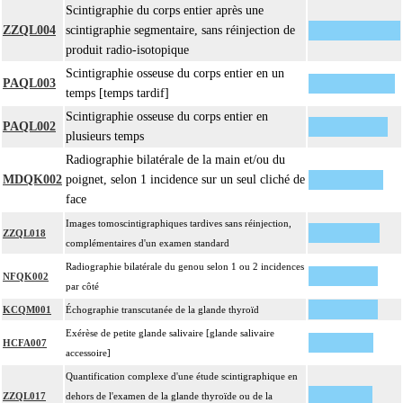
Scintigraphie du corps entier après une
ZZQL004
scintigraphie segmentaire, sans réinjection de
produit radio-isotopique
Scintigraphie osseuse du corps entier en un
PAQL003
temps [temps tardif]
Scintigraphie osseuse du corps entier en
PAQL002
plusieurs temps
Radiographie bilatérale de la main et/ou du
MDQK002
poignet, selon 1 incidence sur un seul cliché de
face
Images tomoscintigraphiques tardives sans réinjection,
ZZQL018
complémentaires d'un examen standard
Radiographie bilatérale du genou selon 1 ou 2 incidences
NFQK002
par côté
KCQM001
Échographie transcutanée de la glande thyroïd
Exérèse de petite glande salivaire [glande salivaire
HCFA007
accessoire]
Quantification complexe d'une étude scintigraphique en
ZZQL017
dehors de l'examen de la glande thyroïde ou de la