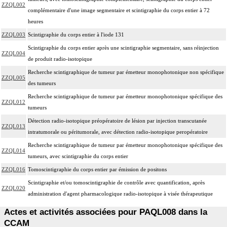
ZZQL002
complémentaire d'une image segmentaire et scintigraphie du corps entier à 72
heures
ZZQL003
Scintigraphie du corps entier à l'iode 131
Scintigraphie du corps entier après une scintigraphie segmentaire, sans réinjection
ZZQL004
de produit radio-isotopique
Recherche scintigraphique de tumeur par émetteur monophotonique non spécifique
ZZQL005
des tumeurs
Recherche scintigraphique de tumeur par émetteur monophotonique spécifique des
ZZQL012
tumeurs
Détection radio-isotopique préopératoire de lésion par injection transcutanée
ZZQL013
intratumorale ou péritumorale, avec détection radio-isotopique peropératoire
Recherche scintigraphique de tumeur par émetteur monophotonique spécifique des
ZZQL014
tumeurs, avec scintigraphie du corps entier
ZZQL016
Tomoscintigraphie du corps entier par émission de positons
Scintigraphie et/ou tomoscintigraphie de contrôle avec quantification, après
ZZQL020
administration d'agent pharmacologique radio-isotopique à visée thérapeutique
Actes et activités associées pour PAQL008 dans la
CCAM