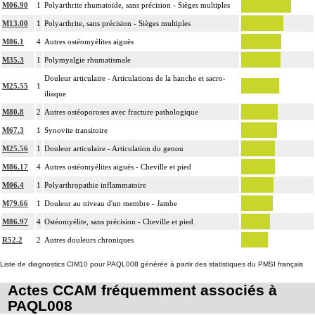
M06.90
1
Polyarthrite rhumatoïde, sans précision - Sièges multiples
M13.00
1
Polyarthrite, sans précision - Sièges multiples
M86.1
4
Autres ostéomyélites aiguës
M35.3
1
Polymyalgie rhumatismale
Douleur articulaire - Articulations de la hanche et sacro-
M25.55
1
iliaque
M80.8
2
Autres ostéoporoses avec fracture pathologique
M67.3
1
Synovite transitoire
M25.56
1
Douleur articulaire - Articulation du genou
M86.17
4
Autres ostéomyélites aiguës - Cheville et pied
M06.4
1
Polyarthropathie inflammatoire
M79.66
1
Douleur au niveau d'un membre - Jambe
M86.97
4
Ostéomyélite, sans précision - Cheville et pied
R52.2
2
Autres douleurs chroniques
Liste de diagnostics CIM10 pour PAQL008 générée à partir des statistiques du PMSI français
Actes CCAM fréquemment associés à
PAQL008