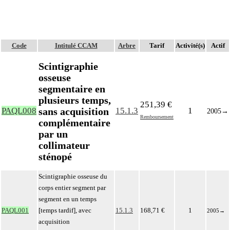
Code
Intitulé CCAM
Arbre
Tarif
Activité(s)
Actif
Scintigraphie
osseuse
segmentaire en
plusieurs temps,
251,39 €
sans acquisition
PAQL008
15.1.3
1
2005
→
Remboursement
complémentaire
par un
collimateur
sténopé
Scintigraphie osseuse du
corps entier segment par
segment en un temps
PAQL001
[temps tardif], avec
15.1.3
168,71 €
1
2005
→
acquisition