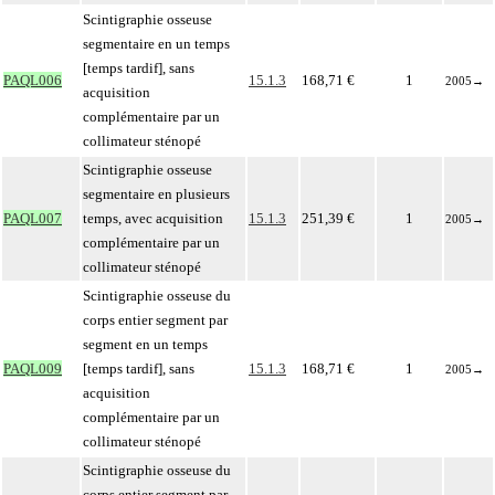
Scintigraphie osseuse
segmentaire en un temps
[temps tardif], sans
PAQL006
15.1.3
168,71 €
1
2005
→
acquisition
complémentaire par un
collimateur sténopé
Scintigraphie osseuse
segmentaire en plusieurs
PAQL007
temps, avec acquisition
15.1.3
251,39 €
1
2005
→
complémentaire par un
collimateur sténopé
Scintigraphie osseuse du
corps entier segment par
segment en un temps
PAQL009
[temps tardif], sans
15.1.3
168,71 €
1
2005
→
acquisition
complémentaire par un
collimateur sténopé
Scintigraphie osseuse du
corps entier segment par