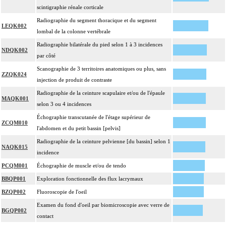
scintigraphie rénale corticale
Radiographie du segment thoracique et du segment
LEQK002
lombal de la colonne vertébrale
Radiographie bilatérale du pied selon 1 à 3 incidences
NDQK002
par côté
Scanographie de 3 territoires anatomiques ou plus, sans
ZZQK024
injection de produit de contraste
Radiographie de la ceinture scapulaire et/ou de l'épaule
MAQK001
selon 3 ou 4 incidences
Échographie transcutanée de l'étage supérieur de
ZCQM010
l'abdomen et du petit bassin [pelvis]
Radiographie de la ceinture pelvienne [du bassin] selon 1
NAQK015
incidence
PCQM001
Échographie de muscle et/ou de tendo
BBQP001
Exploration fonctionnelle des flux lacrymaux
BZQP002
Fluoroscopie de l'oeil
Examen du fond d'oeil par biomicroscopie avec verre de
BGQP002
contact