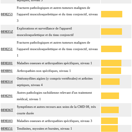
septiques, niveau 3
Fractures pathologiques et autres tumeurs malignes de
08M253
l'appareil musculosquelettique et du tissu conjonctif, niveau
3
Explorations et surveillance de l'appareil
08M35Z
musculosquelettique et du tissu conjonctif
Fractures pathologiques et autres tumeurs malignes de
08M251
l'appareil musculosquelettique et du tissu conjonctif, niveau
1
08M101
Maladies osseuses et arthropathies spécifiques, niveau 1
08M091
Arthropathies non spécifiques, niveau 1
Ostéomyélites aigües (y compris vertébrales) et arthrites
08M314
septiques, niveau 4
Autres pathologies rachidienne relevant d'un traitement
08M291
médical, niveau 1
Symptômes et autres recours aux soins de la CMD 08, très
08M36T
courte durée
08M103
Maladies osseuses et arthropathies spécifiques, niveau 3
08M151
Tendinites, myosites et bursites, niveau 1