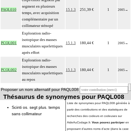
segment en plusieurs
PAQL010
15.1.3
251,39 €
1
2005
→
temps, avec acquisition
complémentaire par un
collimateur sténopé
Exploration radio-
isotopique des masses
PCQL001
15.1.3
180,44 €
1
2005
→
musculaires squelettiques
après effort
Exploration radio-
isotopique des masses
PCQL002
15.1.3
180,44 €
1
2005
→
musculaires squelettiques
au repos
Proposer un nom alternatif pour PAQL008
Thésaurus de synonymes pour PAQL008
Liste de synonymes pour PAQL008 générée à
Scinti os. segt plus. temps
partir des contributions et des statistiques de
sans collimateur
recherches des codeurs et codeuses sur
AideAuCodage.fr.
Vous pouvez participer
en
proposant d'autres noms d'acte (dans la case