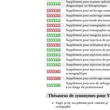
Supplément pour examen radiologiq
YYYY145
diagnostique ou thérapeutique
YYYY187
Supplément pour archivage numé
YYYY201
Supplément pour archivage num
YYYY212
Supplément pour étude mictionne
YYYY227
Supplément pour tomographie ave
YYYY233
Supplément pour tomographie au
YYYY300
Supplément pour imagerie pour ac
YYYY318
Supplément pour injection de pro
YYYY397
Supplément pour utilisation de pi
YYYY410
Supplément pour injection de pro
YYYY415
Supplément pour injection intra 
YYYY420
Supplément pour injection de pro
YYYY425
Supplément pour injection de pro
Supplément pour injection intrav
YYYY467
scanographique
YYYY600
Supplément pour archivage num
Supplément pour acte de radiogra
YYYY666
à la charge du professionnel
Thésaurus de synonymes pour
Suppl. pr inj. sus pubienne prod. contraste pr
cystographie