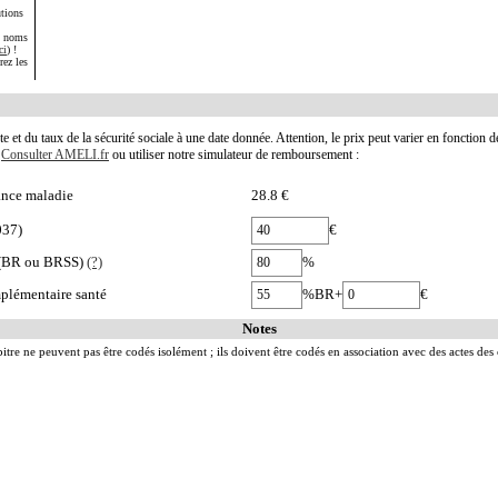
tions
s noms
ci
) !
rez les
te et du taux de la sécurité sociale à une date donnée. Attention, le prix peut varier en fonction 
.
Consulter AMELI.fr
ou utiliser notre simulateur de remboursement :
nce maladie
28.8 €
037)
€
e (BR ou BRSS)
(?)
%
plémentaire santé
%BR+
€
Notes
pitre ne peuvent pas être codés isolément ; ils doivent être codés en association avec des actes des 