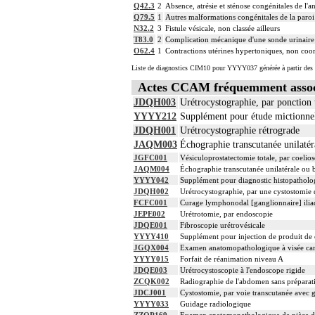
Q42.3
2
Absence, atrésie et sténose congénitales de l'an
Q79.5
1
Autres malformations congénitales de la paro
N32.2
3
Fistule vésicale, non classée ailleurs
T83.0
2
Complication mécanique d'une sonde urinaire
O62.4
1
Contractions utérines hypertoniques, non coo
Liste de diagnostics CIM10 pour YYYY037 générée à partir des 
Actes CCAM fréquemment asso
JDQH003
Urétrocystographie, par ponction 
YYYY212
Supplément pour étude mictionnel
JDQH001
Urétrocystographie rétrograde
JAQM003
Échographie transcutanée unilatéra
JGFC001
Vésiculoprostatectomie totale, par coelio
JAQM004
Échographie transcutanée unilatérale ou b
YYYY042
Supplément pour diagnostic histopatholog
JDQH002
Urétrocystographie, par une cystostomie 
FCFC001
Curage lymphonodal [ganglionnaire] iliaq
JEPE002
Urétrotomie, par endoscopie
JDQE001
Fibroscopie urétrovésicale
YYYY410
Supplément pour injection de produit de 
JGQX004
Examen anatomopathologique à visée carc
YYYY015
Forfait de réanimation niveau A
JDQE003
Urétrocystoscopie à l'endoscope rigide
ZCQK002
Radiographie de l'abdomen sans préparat
JDCJ001
Cystostomie, par voie transcutanée avec
YYYY033
Guidage radiologique