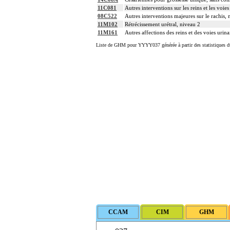
11C081
Autres interventions sur les reins et les voies
08C522
Autres interventions majeures sur le rachis, 
11M102
Rétrécissement urétral, niveau 2
11M161
Autres affections des reins et des voies urina
Liste de GHM pour YYYY037 générée à partir des statistiques d