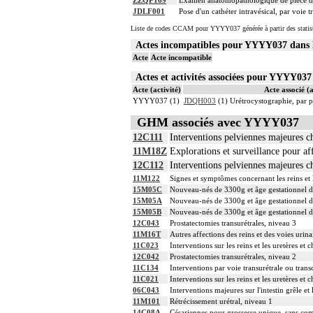
ZZQP169
Examen anatomopathologique de pièce d'e
JDLF001
Pose d'un cathéter intravésical, par voie
Liste de codes CCAM pour YYYY037 générée à partir des statis
Actes incompatibles pour YYYY037 dan
Acte
Acte incompatible
Actes et activités associées pour YYYY0
Acte (activité)
Acte associé (a
YYYY037 (1)
JDQH003
(1) Urétrocystographie, par p
GHM associés avec YYYY037
12C111
Interventions pelviennes majeures 
11M18Z
Explorations et surveillance pour aff
12C112
Interventions pelviennes majeures 
11M122
Signes et symptômes concernant les reins et l
15M05C
Nouveau-nés de 3300g et âge gestationnel d
15M05A
Nouveau-nés de 3300g et âge gestationnel de
15M05B
Nouveau-nés de 3300g et âge gestationnel de
12C043
Prostatectomies transurétrales, niveau 3
11M16T
Autres affections des reins et des voies urina
11C023
Interventions sur les reins et les uretères e
12C042
Prostatectomies transurétrales, niveau 2
11C134
Interventions par voie transurétrale ou trans
11C021
Interventions sur les reins et les uretères e
06C043
Interventions majeures sur l'intestin grêle et
11M101
Rétrécissement urétral, niveau 1
14C08A
Césariennes pour grossesse unique, sans comp