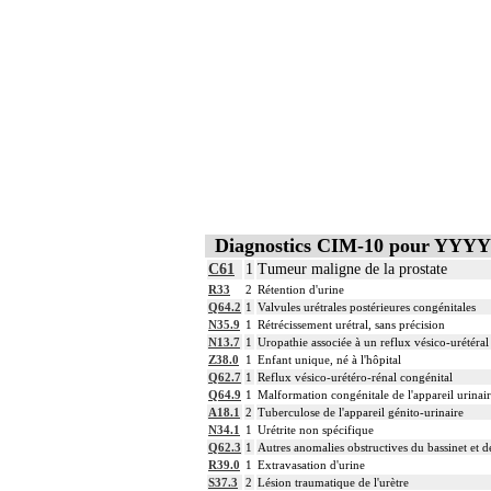
Diagnostics CIM-10 pour YYYY
C61
1
Tumeur maligne de la prostate
R33
2
Rétention d'urine
Q64.2
1
Valvules urétrales postérieures congénitales
N35.9
1
Rétrécissement urétral, sans précision
N13.7
1
Uropathie associée à un reflux vésico-urétéral
Z38.0
1
Enfant unique, né à l'hôpital
Q62.7
1
Reflux vésico-urétéro-rénal congénital
Q64.9
1
Malformation congénitale de l'appareil urinair
A18.1
2
Tuberculose de l'appareil génito-urinaire
N34.1
1
Urétrite non spécifique
Q62.3
1
Autres anomalies obstructives du bassinet et de
R39.0
1
Extravasation d'urine
S37.3
2
Lésion traumatique de l'urètre