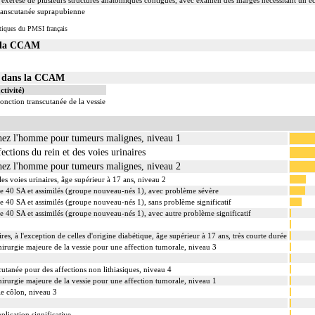
xérèse de plusieurs structures anatomiques contiguës, avec examen des marges nécessitant un é
 transcutanée suprapubienne
tiques du PMSI français
s la CCAM
37 dans la CCAM
ctivité)
onction transcutanée de la vessie
chez l'homme pour tumeurs malignes, niveau 1
ections du rein et des voies urinaires
chez l'homme pour tumeurs malignes, niveau 2
es voies urinaires, âge supérieur à 17 ans, niveau 2
e 40 SA et assimilés (groupe nouveau-nés 1), avec problème sévère
 40 SA et assimilés (groupe nouveau-nés 1), sans problème significatif
 40 SA et assimilés (groupe nouveau-nés 1), avec autre problème significatif
ires, à l'exception de celles d'origine diabétique, âge supérieur à 17 ans, très courte durée
t chirurgie majeure de la vessie pour une affection tumorale, niveau 3
cutanée pour des affections non lithiasiques, niveau 4
t chirurgie majeure de la vessie pour une affection tumorale, niveau 1
 le côlon, niveau 3
lication significative