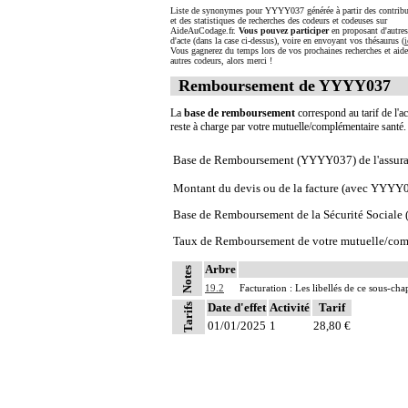
Liste de synonymes pour YYYY037 générée à partir des contribu
et des statistiques de recherches des codeurs et codeuses sur
AideAuCodage.fr.
Vous pouvez participer
en proposant d'autre
d'acte (dans la case ci-dessus), voire en envoyant vos thésaurus (
i
Vous gagnerez du temps lors de vos prochaines recherches et aide
autres codeurs, alors merci !
Remboursement de YYYY037
La
base de remboursement
correspond au tarif de l'ac
reste à charge par votre mutuelle/complémentaire santé
Base de Remboursement (YYYY037) de l'assura
Montant du devis ou de la facture (avec YYYY
Base de Remboursement de la Sécurité Social
Taux de Remboursement de votre mutuelle/com
Arbre
Notes
19.2
Facturation : Les libellés de ce sous-cha
Date d'effet
Activité
Tarif
Tarifs
01/01/2025
1
28,80 €