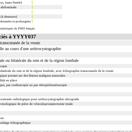
us, (sans fistule)
i abdominale
 (à demeure)
rdonnées et prolongées
statistiques du PMSI français
ciés à YYYY037
transcutanée de la vessie
le au cours d'une urétrocystographie
le ou bilatérale du rein et de la région lombale
scopie
ilatérale du rein et de la région lombale, avec échographie transcutanée de la vessie
ique portant sur des lésions malignes tumorales
déjà en place
ue, par coelioscopie ou par rétropéritonéoscopie
contraste radiologique pour urétrocystographie rétrograde
inologique de pièce de vésiculoprostatectomie totale
ion
 guidage échographique