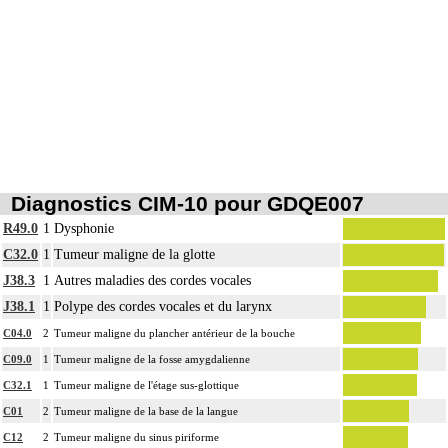
Diagnostics CIM-10 pour GDQE007
R49.0
1
Dysphonie
C32.0
1
Tumeur maligne de la glotte
J38.3
1
Autres maladies des cordes vocales
J38.1
1
Polype des cordes vocales et du larynx
C04.0
2
Tumeur maligne du plancher antérieur de la bouche
C09.0
1
Tumeur maligne de la fosse amygdalienne
C32.1
1
Tumeur maligne de l'étage sus-glottique
C01
2
Tumeur maligne de la base de la langue
C12
2
Tumeur maligne du sinus piriforme