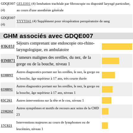
GDQE007
GELE001
(4) Intubation trachéale par fibroscopie ou dispositif laryngé particulier,
(4)
au cours d'une anesthésie générale
GDQE007
YYYY041
(4) Supplément pour récupération peropératoire de sang
(4)
GHM associés avec GDQE007
Séjours comprenant une endoscopie oto-rhino-
03K03J
laryngologique, en ambulatoire
Tumeurs malignes des oreilles, du nez, de la
03M071
gorge ou de la bouche, niveau 1
Autres diagnostics portant sur les oreilles, le nez, la gorge ou
03M09T
la bouche, âge supérieur à 17 ans, très courte durée
Autres diagnostics portant sur les oreilles, le nez, la gorge ou
03M091
la bouche, âge supérieur à 17 ans, niveau 1
03C261
Autres interventions sur la tête et le cou, niveau 1
Autres symptômes et motifs de recours aux soins de la CMD
23M20Z
23
Interventions majeures au cours de lymphomes ou de
17C021
leucémies, niveau 1