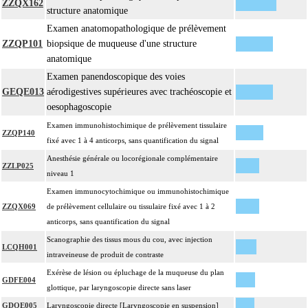
ZZQX162
structure anatomique
Examen anatomopathologique de prélèvement
ZZQP101
biopsique de muqueuse d'une structure
anatomique
Examen panendoscopique des voies
GEQE013
aérodigestives supérieures avec trachéoscopie et
oesophagoscopie
Examen immunohistochimique de prélèvement tissulaire
ZZQP140
fixé avec 1 à 4 anticorps, sans quantification du signal
Anesthésie générale ou locorégionale complémentaire
ZZLP025
niveau 1
Examen immunocytochimique ou immunohistochimique
ZZQX069
de prélèvement cellulaire ou tissulaire fixé avec 1 à 2
anticorps, sans quantification du signal
Scanographie des tissus mous du cou, avec injection
LCQH001
intraveineuse de produit de contraste
Exérèse de lésion ou épluchage de la muqueuse du plan
GDFE004
glottique, par laryngoscopie directe sans laser
GDQE005
Laryngoscopie directe [Laryngoscopie en suspension]