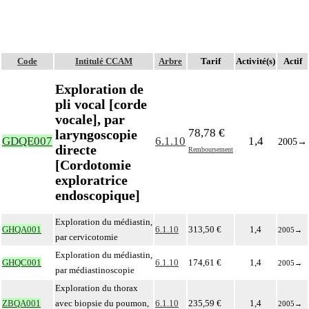
Code
Intitulé CCAM
Arbre
Tarif
Activité(s)
Actif
Exploration de
pli vocal [corde
vocale], par
78,78 €
laryngoscopie
GDQE007
6.1.10
1,4
2005
→
directe
Remboursement
[Cordotomie
exploratrice
endoscopique]
Exploration du médiastin,
GHQA001
6.1.10
313,50 €
1,4
2005
→
par cervicotomie
Exploration du médiastin,
GHQC001
6.1.10
174,61 €
1,4
2005
→
par médiastinoscopie
Exploration du thorax
ZBQA001
avec biopsie du poumon,
6.1.10
235,59 €
1,4
2005
→