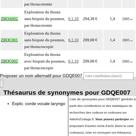
par thoracotomie
Exploration du thorax
ZBQA002
sans biopsie du poumon,
6.1.10
294,38 €
1,4
2005
→
par thoracotomie
Exploration du thorax
ZBQC001
sans biopsie du poumon,
6.1.10
209,00 €
1,4
2005
→
par thoracoscopie
Exploration du thorax
ZBQC002
avec biopsie du poumon,
6.1.10
209,00 €
1,4
2005
→
par thoracoscopie
Proposer un nom alternatif pour GDQE007
Thésaurus de synonymes pour GDQE007
Liste de synonymes pour GDQE007 générée à
Explo. corde vocale laryngo
partir des contributions et des statistiques de
recherches des codeurs et codeuses sur
AideAuCodage.fr.
Vous pouvez participer
en
proposant d'autres noms d'acte (dans la case
ci-dessus), voire en envoyant vos thésaurus