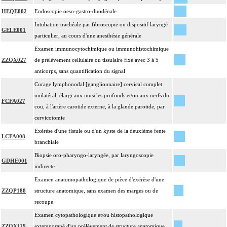
HEQE002
Endoscopie oeso-gastro-duodénale
Intubation trachéale par fibroscopie ou dispositif laryngé
GELE001
particulier, au cours d'une anesthésie générale
Examen immunocytochimique ou immunohistochimique
ZZQX027
de prélèvement cellulaire ou tissulaire fixé avec 3 à 5
anticorps, sans quantification du signal
Curage lymphonodal [ganglionnaire] cervical complet
unilatéral, élargi aux muscles profonds et/ou aux nerfs du
FCFA027
cou, à l'artère carotide externe, à la glande parotide, par
cervicotomie
Exérèse d'une fistule ou d'un kyste de la deuxième fente
LCFA008
branchiale
Biopsie oro-pharyngo-laryngée, par laryngoscopie
GDHE001
indirecte
Examen anatomopathologique de pièce d'exérèse d'une
ZZQP188
structure anatomique, sans examen des marges ou de
recoupe
Examen cytopathologique et/ou histopathologique
ZZQX119
extemporané d'un prélèvement de structure anatomique,