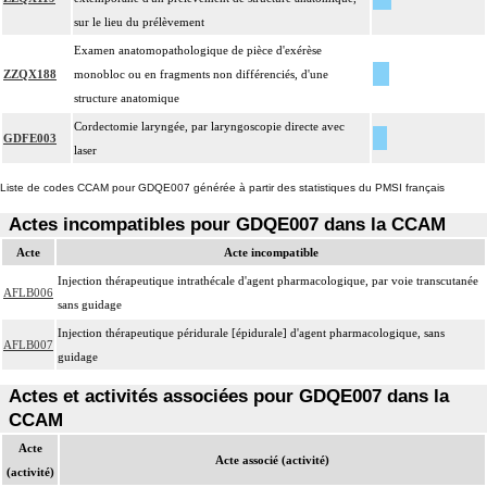
sur le lieu du prélèvement
Examen anatomopathologique de pièce d'exérèse
ZZQX188
monobloc ou en fragments non différenciés, d'une
structure anatomique
Cordectomie laryngée, par laryngoscopie directe avec
GDFE003
laser
Liste de codes CCAM pour GDQE007 générée à partir des statistiques du PMSI français
Actes incompatibles pour GDQE007 dans la CCAM
Acte
Acte incompatible
Injection thérapeutique intrathécale d'agent pharmacologique, par voie transcutanée
AFLB006
sans guidage
Injection thérapeutique péridurale [épidurale] d'agent pharmacologique, sans
AFLB007
guidage
Actes et activités associées pour GDQE007 dans la
CCAM
Acte
Acte associé (activité)
(activité)