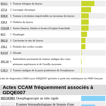
D14.1
1
Tumeur bénigne du larynx
J37.0
2
Laryngite chronique
D38.0
1
Tumeur à évolution imprévisible ou inconnue du larynx
J38.4
3
Oedème du larynx
Q18.08
1
Autres fissures, fistules et kystes d'origine branchiale
R13
1
Dysphagie
D02.0
1
Carcinome in situ du larynx
J38.2
1
Nodules des cordes vocales
K14.0
2
Glossite
Antécédents personnels de tumeur maligne des voies
Z85.20
1
aériennes supérieures et de l'oreille moyenne
C10.3
2
Tumeur maligne de la paroi postérieure de l'oropharynx
Liste de diagnostics CIM10 pour GDQE007 générée à partir des statistiques du PMSI français
Actes CCAM fréquemment associés à
GDQE007
HEQE001
Oesophagoscopie au tube rigide
Examen histopathologique de biopsie d'une