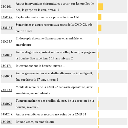
Autres interventions chirurgicales portant sur les oreilles, le
03C161
nez, la gorge ou le cou, niveau 1
03M14Z
Explorations et surveillance pour affections ORL
Symptômes et autres recours aux soins de la CMD 03, très
03M15T
courte durée
Endoscopie digestive diagnostique et anesthésie, en
06K04J
ambulatoire
Autres diagnostics portant sur les oreilles, le nez, la gorge ou
03M092
la bouche, âge supérieur à 17 ans, niveau 2
03C171
Interventions sur la bouche, niveau 1
Autres gastroentérites et maladies diverses du tube digestif,
06M031
âge supérieur à 17 ans, niveau 1
Motifs de recours de la CMD 23 sans acte opératoire, avec
23K03J
anesthésie, en ambulatoire
Tumeurs malignes des oreilles, du nez, de la gorge ou de la
03M072
bouche, niveau 2
04M23Z
Autres symptômes et recours aux soins de la CMD 04
03C09J
Rhinoplasties, en ambulatoire