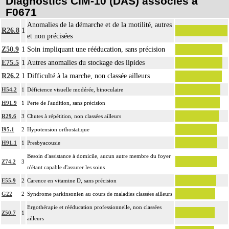
Diagnostics CIM-10 (DAS) associés à
F0671
Anomalies de la démarche et de la motilité, autres
R26.8
1
et non précisées
Z50.9
1
Soin impliquant une rééducation, sans précision
E75.5
1
Autres anomalies du stockage des lipides
R26.2
1
Difficulté à la marche, non classée ailleurs
H54.2
1
Déficience visuelle modérée, binoculaire
H91.9
1
Perte de l'audition, sans précision
R29.6
3
Chutes à répétition, non classées ailleurs
I95.1
2
Hypotension orthostatique
H91.1
1
Presbyacousie
Besoin d'assistance à domicile, aucun autre membre du foyer
Z74.2
3
n'étant capable d'assurer les soins
E55.9
2
Carence en vitamine D, sans précision
G22
2
Syndrome parkinsonien au cours de maladies classées ailleurs
Ergothérapie et rééducation professionnelle, non classées
Z50.7
1
ailleurs