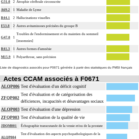
G31.0
2
Atrophie cérébrale circonscrite
A69.2
1
Maladie de Lyme
R44.1
2
Hallucinations visuelles
E53.8
2
Autres avitaminoses précisées du groupe B
Troubles de l'endormissement et du maintien du sommeil
G47.0
1
[insomnies]
R41.3
1
Autres formes d'amnésie
M15.9
1
Polyarthrose, sans précision
Liste de diagnostics associés pour F0671 générée à partir des statistiques du PMSI français
Actes CCAM associés à F0671
ALQP006
Test d'évaluation d'un déficit cognitif
Test d'évaluation et de catégorisation des
ZFQP002
déficiences, incapacités et désavantages sociaux
ALQP003
Test d'évaluation d'une dépression
ZFQP003
Test d'évaluation de la qualité de vie
JDQM001
Échographie transcutanée de la vessie et/ou de la prostate
Test d'évaluation des aspects psychopathologiques de la
ALQP004