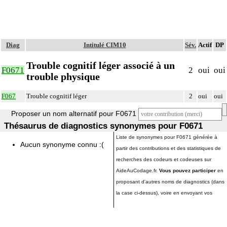
Diag
Intitulé CIM10
Sév.
Actif
DP
Trouble cognitif léger associé à un
F0671
2
oui
oui
trouble physique
F067
Trouble cognitif léger
2
oui
oui
Proposer un nom alternatif pour F0671
Thésaurus de diagnostics synonymes pour F0671
Liste de synonymes pour F0671 générée à
Aucun synonyme connu :(
partir des contributions et des statistiques de
recherches des codeurs et codeuses sur
AideAuCodage.fr.
Vous pouvez participer
en
proposant d'autres noms de diagnostics (dans
la case ci-dessus), voire en envoyant vos