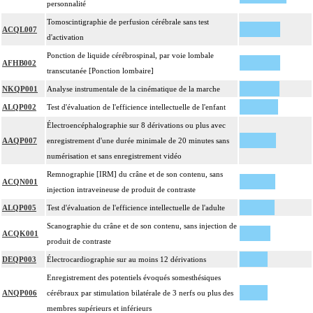
personnalité
Tomoscintigraphie de perfusion cérébrale sans test
ACQL007
d'activation
Ponction de liquide cérébrospinal, par voie lombale
AFHB002
transcutanée [Ponction lombaire]
NKQP001
Analyse instrumentale de la cinématique de la marche
ALQP002
Test d'évaluation de l'efficience intellectuelle de l'enfant
Électroencéphalographie sur 8 dérivations ou plus avec
AAQP007
enregistrement d'une durée minimale de 20 minutes sans
numérisation et sans enregistrement vidéo
Remnographie [IRM] du crâne et de son contenu, sans
ACQN001
injection intraveineuse de produit de contraste
ALQP005
Test d'évaluation de l'efficience intellectuelle de l'adulte
Scanographie du crâne et de son contenu, sans injection de
ACQK001
produit de contraste
DEQP003
Électrocardiographie sur au moins 12 dérivations
Enregistrement des potentiels évoqués somesthésiques
ANQP006
cérébraux par stimulation bilatérale de 3 nerfs ou plus des
membres supérieurs et inférieurs