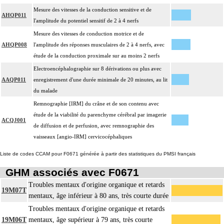
Mesure des vitesses de la conduction sensitive et de
AHQP011
l'amplitude du potentiel sensitif de 2 à 4 nerfs
Mesure des vitesses de conduction motrice et de
AHQP008
l'amplitude des réponses musculaires de 2 à 4 nerfs, avec
étude de la conduction proximale sur au moins 2 nerfs
Electroencéphalographie sur 8 dérivations ou plus avec
AAQP011
enregistrement d'une durée minimale de 20 minutes, au lit
du malade
Remnographie [IRM] du crâne et de son contenu avec
étude de la viabilité du parenchyme cérébral par imagerie
ACQJ001
de diffusion et de perfusion, avec remnographie des
vaisseaux [angio-IRM] cervicocéphaliques
Liste de codes CCAM pour F0671 générée à partir des statistiques du PMSI français
GHM associés avec F0671
Troubles mentaux d'origine organique et retards
19M07T
mentaux, âge inférieur à 80 ans, très courte durée
Troubles mentaux d'origine organique et retards
19M06T
mentaux, âge supérieur à 79 ans, très courte