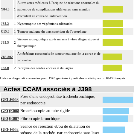
Autres actes médicaux à l'origine de réactions anormales du
Y84.8
1
patient ou de complications ultérieures, sans mention
d'accident au cours de l'intervention
J35.2
1
Hypertrophie des végétations adénoïdes
C15.3
1
Tumeur maligne du tiers supérieur de l'oesophage
Sténose sous-glottique après un acte à visée diagnostique et
J95.5
2
thérapeutique
Antécédents personnels de tumeur maligne de la gorge et de
Z85.802
1
la bouche
J38.0
2
Paralysie des cordes vocales et du larynx
Liste de diagnostics associés pour J398 générée à partir des statistiques du PMSI français
Actes CCAM associés à J398
Pose d'une endoprothèse trachéobronchique,
GELE008
par endoscopie
GEQE008
Bronchoscopie au tube rigide
GEQE007
Fibroscopie bronchique
Séance de résection et/ou de dilatation de
GEFE002
sténose de la trachée, par endoscopie sans laser