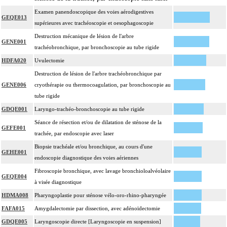
Examen panendoscopique des voies aérodigestives
GEQE013
supérieures avec trachéoscopie et oesophagoscopie
Destruction mécanique de lésion de l'arbre
GENE001
trachéobronchique, par bronchoscopie au tube rigide
HDFA020
Uvulectomie
Destruction de lésion de l'arbre trachéobronchique par
GENE006
cryothérapie ou thermocoagulation, par bronchoscopie au
tube rigide
GDQE001
Laryngo-trachéo-bronchoscopie au tube rigide
Séance de résection et/ou de dilatation de sténose de la
GEFE001
trachée, par endoscopie avec laser
Biopsie trachéale et/ou bronchique, au cours d'une
GEHE001
endoscopie diagnostique des voies aériennes
Fibroscopie bronchique, avec lavage bronchioloalvéolaire
GEQE004
à visée diagnostique
HDMA008
Pharyngoplastie pour sténose vélo-oro-rhino-pharyngée
FAFA015
Amygdalectomie par dissection, avec adénoïdectomie
GDQE005
Laryngoscopie directe [Laryngoscopie en suspension]