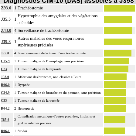
Diagnostics CIM-10 (DAS) associés à J398
Z93.0
1
Trachéostomie
Hypertrophie des amygdales et des végétations
J35.3
1
adénoïdes
Z43.0
4
Surveillance de trachéostomie
Autres maladies des voies respiratoires
J39.8
1
supérieures précisées
J95.0
4
Fonctionnement défectueux d'une trachéostomie
C15.9
1
Tumeur maligne de l'oesophage, sans précision
C73
1
Tumeur maligne de la thyroïde
J98.0
1
Affections des bronches, non classées ailleurs
R06.0
1
Dyspnée
C34.9
1
Tumeur maligne de bronche ou du poumon, sans précision
C33
1
Tumeur maligne de la trachée
R04.2
2
Hémoptysie
Complication mécanique d'autres prothèses, implants et
T85.6
2
greffes internes précisés
R06.1
1
Stridor