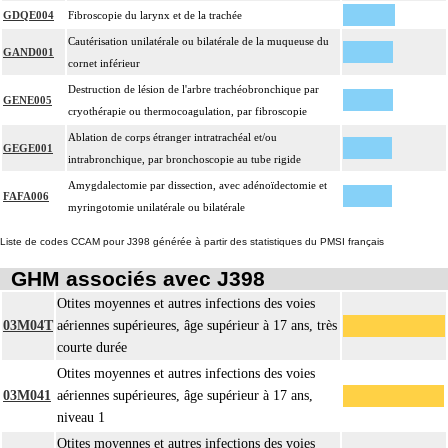
GDQE004
Fibroscopie du larynx et de la trachée
Cautérisation unilatérale ou bilatérale de la muqueuse du
GAND001
cornet inférieur
Destruction de lésion de l'arbre trachéobronchique par
GENE005
cryothérapie ou thermocoagulation, par fibroscopie
Ablation de corps étranger intratrachéal et/ou
GEGE001
intrabronchique, par bronchoscopie au tube rigide
Amygdalectomie par dissection, avec adénoïdectomie et
FAFA006
myringotomie unilatérale ou bilatérale
Liste de codes CCAM pour J398 générée à partir des statistiques du PMSI français
GHM associés avec J398
Otites moyennes et autres infections des voies
03M04T
aériennes supérieures, âge supérieur à 17 ans, très
courte durée
Otites moyennes et autres infections des voies
03M041
aériennes supérieures, âge supérieur à 17 ans,
niveau 1
Otites moyennes et autres infections des voies