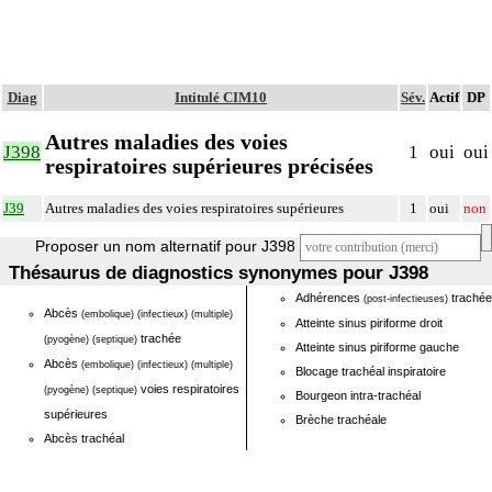
Diag
Intitulé CIM10
Sév.
Actif
DP
Autres maladies des voies
J398
1
oui
oui
respiratoires supérieures précisées
J39
Autres maladies des voies respiratoires supérieures
1
oui
non
Proposer un nom alternatif pour J398
Thésaurus de diagnostics synonymes pour J398
Adhérences
trachée
(post-infectieuses)
Abcès
(embolique)
(infectieux)
(multiple)
Atteinte sinus piriforme droit
trachée
(pyogène)
(septique)
Atteinte sinus piriforme gauche
Abcès
(embolique)
(infectieux)
(multiple)
Blocage trachéal inspiratoire
voies respiratoires
(pyogène)
(septique)
Bourgeon intra-trachéal
supérieures
Brèche trachéale
Abcès trachéal