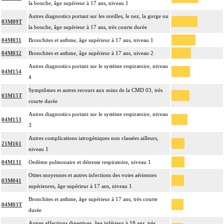
la bouche, âge supérieur à 17 ans, niveau 1
Autres diagnostics portant sur les oreilles, le nez, la gorge ou
03M09T
la bouche, âge supérieur à 17 ans, très courte durée
04M031
Bronchites et asthme, âge supérieur à 17 ans, niveau 1
04M032
Bronchites et asthme, âge supérieur à 17 ans, niveau 2
Autres diagnostics portant sur le système respiratoire, niveau
04M154
4
Symptômes et autres recours aux soins de la CMD 03, très
03M15T
courte durée
Autres diagnostics portant sur le système respiratoire, niveau
04M153
3
Autres complications iatrogéniques non classées ailleurs,
21M161
niveau 1
04M131
Oedème pulmonaire et détresse respiratoire, niveau 1
Otites moyennes et autres infections des voies aériennes
03M041
supérieures, âge supérieur à 17 ans, niveau 1
Bronchites et asthme, âge supérieur à 17 ans, très courte
04M03T
durée
Autres affections digestives, âge inférieur à 18 ans, très