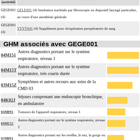
(activité)
GEGE001
GELE001
(4) Intubation trachéale par fibroscopie ou dispositif laryngé particulier,
(4)
au cours d'une anesthésie générale
GEGE001
YYYY041
(4) Supplément pour récupération peropératoire de sang
(4)
GHM associés avec GEGE001
Autres diagnostics portant sur le système
04M151
respiratoire, niveau 1
Autres diagnostics portant sur le système
04M15T
respiratoire, très courte durée
Symptômes et autres recours aux soins de la
03M15Z
CMD 03
Séjours comprenant une endoscopie bronchique,
04K02J
en ambulatoire
04M091
Tumeurs de l'appareil respiratoire, niveau 1
Autres diagnostics portant sur le système respiratoire, niveau
04M152
2
Autres diagnostics portant sur les oreilles, le nez, la gorge ou
03M091