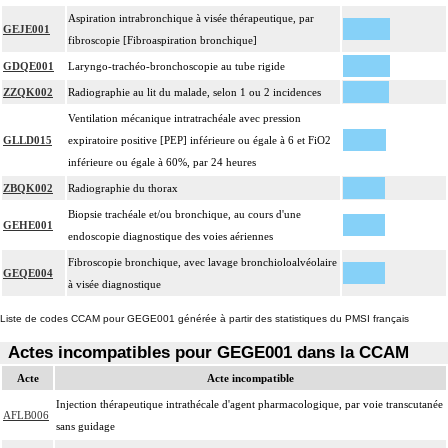
Aspiration intrabronchique à visée thérapeutique, par
GEJE001
fibroscopie [Fibroaspiration bronchique]
GDQE001
Laryngo-trachéo-bronchoscopie au tube rigide
ZZQK002
Radiographie au lit du malade, selon 1 ou 2 incidences
Ventilation mécanique intratrachéale avec pression
GLLD015
expiratoire positive [PEP] inférieure ou égale à 6 et FiO2
inférieure ou égale à 60%, par 24 heures
ZBQK002
Radiographie du thorax
Biopsie trachéale et/ou bronchique, au cours d'une
GEHE001
endoscopie diagnostique des voies aériennes
Fibroscopie bronchique, avec lavage bronchioloalvéolaire
GEQE004
à visée diagnostique
Liste de codes CCAM pour GEGE001 générée à partir des statistiques du PMSI français
Actes incompatibles pour GEGE001 dans la CCAM
Acte
Acte incompatible
Injection thérapeutique intrathécale d'agent pharmacologique, par voie transcutanée
AFLB006
sans guidage