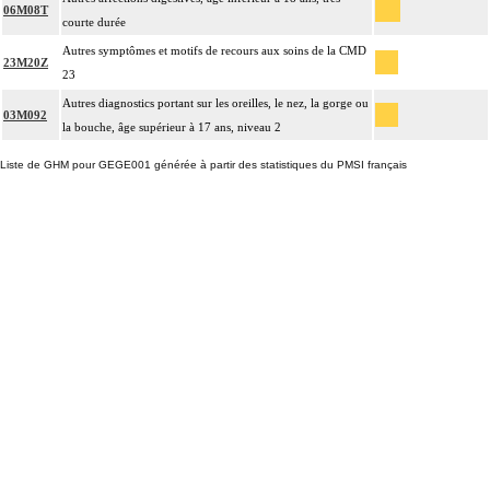
06M08T
courte durée
Autres symptômes et motifs de recours aux soins de la CMD
23M20Z
23
Autres diagnostics portant sur les oreilles, le nez, la gorge ou
03M092
la bouche, âge supérieur à 17 ans, niveau 2
Liste de GHM pour GEGE001 générée à partir des statistiques du PMSI français