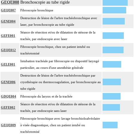
GEQE008
Bronchoscopie au tube rigide
GEQE007
Fibroscopie bronchique
Destruction de lésion de l'arbre trachéobronchique avec
GENE004
laser, par bronchoscopie au tube rigide
Séance de résection et/ou de dilatation de sténose de la
GEFE001
trachée, par endoscopie avec laser
Fibroscopie bronchique, chez un patient intubé ou
GEQE012
trachéotomisé
Intubation trachéale par fibroscopie ou dispositif laryngé
GELE001
particulier, au cours d'une anesthésie générale
Destruction de lésion de l'arbre trachéobronchique par
GENE006
cryothérapie ou thermocoagulation, par bronchoscopie au
tube rigide
GDQE004
Fibroscopie du larynx et de la trachée
Séance de résection et/ou de dilatation de sténose de la
GEFE002
trachée, par endoscopie sans laser
Fibroscopie bronchique avec lavage bronchioloalvéolaire
GEQE009
à visée diagnostique, chez un patient intubé ou
trachéotomisé