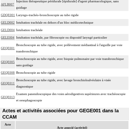
Injection thérapeutique péridurale [épidurale] d'agent pharmacologique, sans
AFLB007
guidage
GDQE001
Laryngo-trachéo-bronchoscopie au tube rigide
GELD002
Intubation trachéale en dehors d'un bloc médicotechnique
GELD004
Intubation trachéale
GELE004
Intubation trachéale, par fibroscopie ou dispositif laryngé particulier
Bronchoscopie au tube rigide, avec prélèvement médiastinal à l'aiguille par voie
GEQE001
transbronchique
Bronchoscopie au tube rigide, avec biopsie pulmonaire par voie transbronchique
GEQE005
sans guidage
GEQE008
Bronchoscopie au tube rigide
Bronchoscopie au tube rigide, avec lavage bronchioloalvéolaire à visée
GEQE011
diagnostique
Examen panendoscopique des voies aérodigestives supérieures avec trachéoscopie
GEQE013
et oesophagoscopie
Actes et activités associées pour GEGE001 dans la
CCAM
Acte
Acte associé (activité)