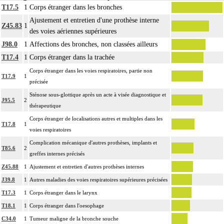
T17.5
1
Corps étranger dans les bronches
Ajustement et entretien d'une prothèse interne
Z45.83
1
des voies aériennes supérieures
J98.0
1
Affections des bronches, non classées ailleurs
T17.4
1
Corps étranger dans la trachée
Corps étranger dans les voies respiratoires, partie non
T17.9
1
précisée
Sténose sous-glottique après un acte à visée diagnostique et
J95.5
2
thérapeutique
Corps étranger de localisations autres et multiples dans les
T17.8
1
voies respiratoires
Complication mécanique d'autres prothèses, implants et
T85.6
2
greffes internes précisés
Z45.88
1
Ajustement et entretien d'autres prothèses internes
J39.8
1
Autres maladies des voies respiratoires supérieures précisées
T17.3
1
Corps étranger dans le larynx
T18.1
1
Corps étranger dans l'oesophage
C34.0
1
Tumeur maligne de la bronche souche