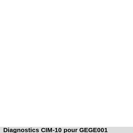
- décision de cardioplégie
- décision d'assistance circulatoire.
Les actes sur le thorax, par thoracoscopie incluent l'évacuation de collection
6
intrathoracique associée, la pose de drain pleural et/ou péricardique.
Les actes sur le thorax, par thoracotomie incluent l'évacuation de collection
6
intrathoracique associée, la pose de drain pleural et/ou péricardique.
Diagnostics CIM-10 pour GEGE001