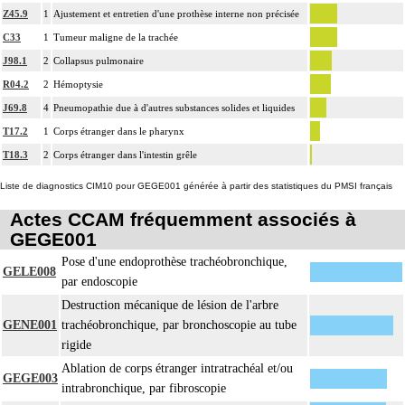
Z45.9
1
Ajustement et entretien d'une prothèse interne non précisée
C33
1
Tumeur maligne de la trachée
J98.1
2
Collapsus pulmonaire
R04.2
2
Hémoptysie
J69.8
4
Pneumopathie due à d'autres substances solides et liquides
T17.2
1
Corps étranger dans le pharynx
T18.3
2
Corps étranger dans l'intestin grêle
Liste de diagnostics CIM10 pour GEGE001 générée à partir des statistiques du PMSI français
Actes CCAM fréquemment associés à
GEGE001
Pose d'une endoprothèse trachéobronchique,
GELE008
par endoscopie
Destruction mécanique de lésion de l'arbre
GENE001
trachéobronchique, par bronchoscopie au tube
rigide
Ablation de corps étranger intratrachéal et/ou
GEGE003
intrabronchique, par fibroscopie