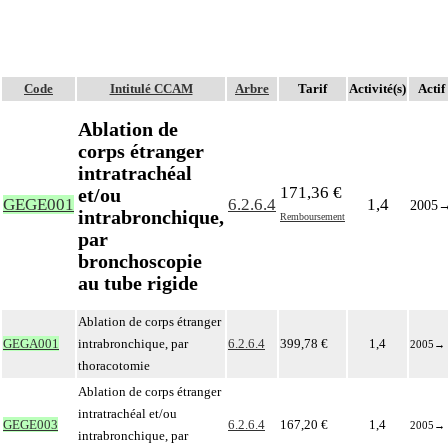
Code
Intitulé CCAM
Arbre
Tarif
Activité(s)
Actif
Ablation de
corps étranger
intratrachéal
171,36 €
et/ou
GEGE001
6.2.6.4
1,4
2005
intrabronchique,
Remboursement
par
bronchoscopie
au tube rigide
Ablation de corps étranger
GEGA001
intrabronchique, par
6.2.6.4
399,78 €
1,4
2005
→
thoracotomie
Ablation de corps étranger
intratrachéal et/ou
GEGE003
6.2.6.4
167,20 €
1,4
2005
→
intrabronchique, par