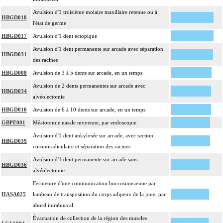
Avulsion d'1 troisième molaire maxillaire retenue ou à
HBGD018
l'état de germe
HBGD017
Avulsion d'1 dent ectopique
Avulsion d'1 dent permanente sur arcade avec séparation
HBGD031
des racines
HBGD008
Avulsion de 3 à 5 dents sur arcade, en un temps
Avulsion de 2 dents permanentes sur arcade avec
HBGD034
alvéolectomie
HBGD010
Avulsion de 6 à 10 dents sur arcade, en un temps
GBPE001
Méatotomie nasale moyenne, par endoscopie
Avulsion d'1 dent ankylosée sur arcade, avec section
HBGD039
coronoradiculaire et séparation des racines
Avulsion d'1 dent permanente sur arcade sans
HBGD036
alvéolectomie
Fermeture d'une communication buccosinusienne par
HASA025
lambeau de transposition du corps adipeux de la joue, par
abord intrabuccal
Évacuation de collection de la région des muscles