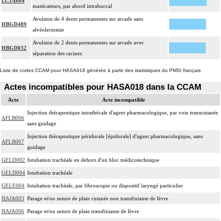
LCJA004
masticateurs, par abord intrabuccal
Avulsion de 4 dents permanentes sur arcade sans
HBGD489
alvéolectomie
Avulsion de 2 dents permanentes sur arcade avec
HBGD032
séparation des racines
Liste de codes CCAM pour HASA018 générée à partir des statistiques du PMSI français
Actes incompatibles pour HASA018 dans la CCAM
Acte
Acte incompatible
Injection thérapeutique intrathécale d'agent pharmacologique, par voie transcutanée
AFLB006
sans guidage
Injection thérapeutique péridurale [épidurale] d'agent pharmacologique, sans
AFLB007
guidage
GELD002
Intubation trachéale en dehors d'un bloc médicotechnique
GELD004
Intubation trachéale
GELE004
Intubation trachéale, par fibroscopie ou dispositif laryngé particulier
HAJA003
Parage et/ou suture de plaie cutanée non transfixiante de lèvre
HAJA006
Parage et/ou suture de plaie transfixiante de lèvre