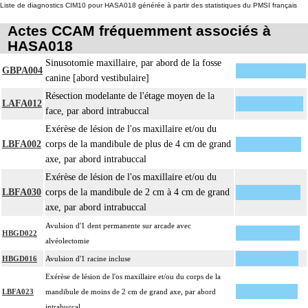
Liste de diagnostics CIM10 pour HASA018 générée à partir des statistiques du PMSI français
Actes CCAM fréquemment associés à
HASA018
Sinusotomie maxillaire, par abord de la fosse
GBPA004
canine [abord vestibulaire]
Résection modelante de l'étage moyen de la
LAFA012
face, par abord intrabuccal
Exérèse de lésion de l'os maxillaire et/ou du
LBFA002
corps de la mandibule de plus de 4 cm de grand
axe, par abord intrabuccal
Exérèse de lésion de l'os maxillaire et/ou du
LBFA030
corps de la mandibule de 2 cm à 4 cm de grand
axe, par abord intrabuccal
Avulsion d'1 dent permanente sur arcade avec
HBGD022
alvéolectomie
HBGD016
Avulsion d'1 racine incluse
Exérèse de lésion de l'os maxillaire et/ou du corps de la
LBFA023
mandibule de moins de 2 cm de grand axe, par abord
intrabuccal