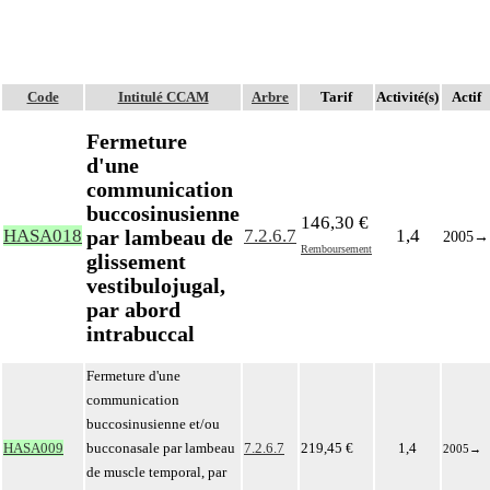
Code
Intitulé CCAM
Arbre
Tarif
Activité(s)
Actif
Fermeture
d'une
communication
buccosinusienne
146,30 €
par lambeau de
HASA018
7.2.6.7
1,4
2005
→
Remboursement
glissement
vestibulojugal,
par abord
intrabuccal
Fermeture d'une
communication
buccosinusienne et/ou
HASA009
bucconasale par lambeau
7.2.6.7
219,45 €
1,4
2005
→
de muscle temporal, par