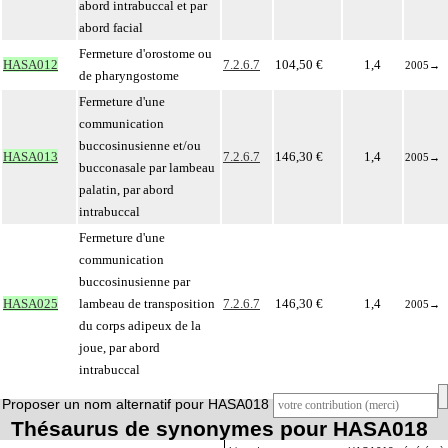
abord intrabuccal et par
abord facial
Fermeture d'orostome ou
HASA012
7.2.6.7
104,50 €
1,4
2005
→
de pharyngostome
Fermeture d'une
communication
buccosinusienne et/ou
HASA013
7.2.6.7
146,30 €
1,4
2005
→
bucconasale par lambeau
palatin, par abord
intrabuccal
Fermeture d'une
communication
buccosinusienne par
HASA025
lambeau de transposition
7.2.6.7
146,30 €
1,4
2005
→
du corps adipeux de la
joue, par abord
intrabuccal
Proposer un nom alternatif pour HASA018
Thésaurus de synonymes pour HASA018