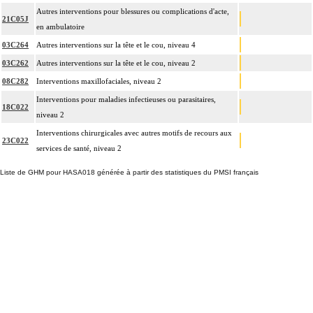
Autres interventions pour blessures ou complications d'acte,
21C05J
en ambulatoire
03C264
Autres interventions sur la tête et le cou, niveau 4
03C262
Autres interventions sur la tête et le cou, niveau 2
08C282
Interventions maxillofaciales, niveau 2
Interventions pour maladies infectieuses ou parasitaires,
18C022
niveau 2
Interventions chirurgicales avec autres motifs de recours aux
23C022
services de santé, niveau 2
Liste de GHM pour HASA018 générée à partir des statistiques du PMSI français