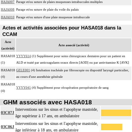
HAJA007
Parage et/ou suture de plaies muqueuses intrabuccales multiples
HAJA008
Parage et/ou suture de plaie du voile du palais
HAJA010
Parage et/ou suture d'une plaie muqueuse intrabuccale
Actes et activités associées pour HASA018 dans la
CCAM
Acte
Acte associé (activité)
(activité)
HASA018
YYYY614
(1) Supplément pour soins chirurgicaux dentaires pour un patient en
(1)
ALD et traité par anticoagulants oraux directs [AOD] ou par antivitamine K [AVK]
HASA018
GELE001
(4) Intubation trachéale par fibroscopie ou dispositif laryngé particulier,
(4)
au cours d'une anesthésie générale
HASA018
YYYY041
(4) Supplément pour récupération peropératoire de sang
(4)
GHM associés avec HASA018
Interventions sur les sinus et l'apophyse mastoïde,
03C07J
âge supérieur à 17 ans, en ambulatoire
Interventions sur les sinus et l'apophyse mastoïde,
03C06J
âge inférieur à 18 ans, en ambulatoire