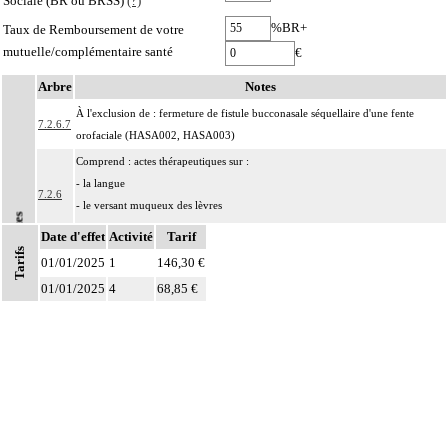
Sociale (BR ou BRSS)
(?)
%BR+
Taux de Remboursement de votre
mutuelle/complémentaire santé
€
Arbre
Notes
À l'exclusion de : fermeture de fistule bucconasale séquellaire d'une fente
7.2.6.7
orofaciale (HASA002, HASA003)
Comprend : actes thérapeutiques sur :
- la langue
7.2.6
- le versant muqueux des lèvres
Notes
- les parois de la bouche
Date d'effet
Activité
Tarif
Tarifs
Les actes sur la cavité de l'abdomen, par coelioscopie ou par
01/01/2025
1
146,30 €
7
rétropéritonéoscopie incluent l'évacuation de collection intraabdominale
01/01/2025
4
68,85 €
associée, la toilette péritonéale et/ou la pose de drain.
Les actes sur la cavité de l'abdomen, par abord direct incluent l'évacuation de
7
collection intraabdominale associée, la toilette péritonéale et/ou la pose de
drain.