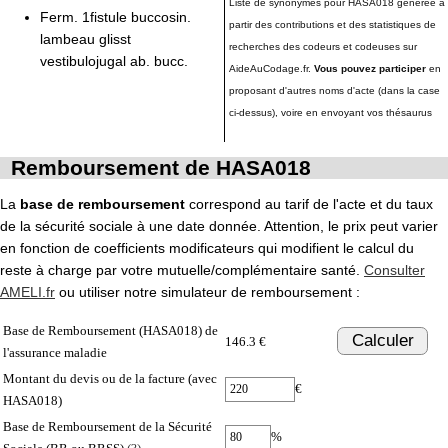
Liste de synonymes pour HASA018 générée à
Ferm. 1fistule buccosin.
partir des contributions et des statistiques de
lambeau glisst
recherches des codeurs et codeuses sur
vestibulojugal ab. bucc.
AideAuCodage.fr.
Vous pouvez participer
en
proposant d'autres noms d'acte (dans la case
ci-dessus), voire en envoyant vos thésaurus
Remboursement de HASA018
La
base de remboursement
correspond au tarif de l'acte et du taux
de la sécurité sociale à une date donnée. Attention, le prix peut varier
en fonction de coefficients modificateurs qui modifient le calcul du
reste à charge par votre mutuelle/complémentaire santé.
Consulter
AMELI.fr
ou utiliser notre simulateur de remboursement :
Base de Remboursement (HASA018) de
Calculer
146.3 €
l'assurance maladie
Montant du devis ou de la facture (avec
€
HASA018)
Base de Remboursement de la Sécurité
%