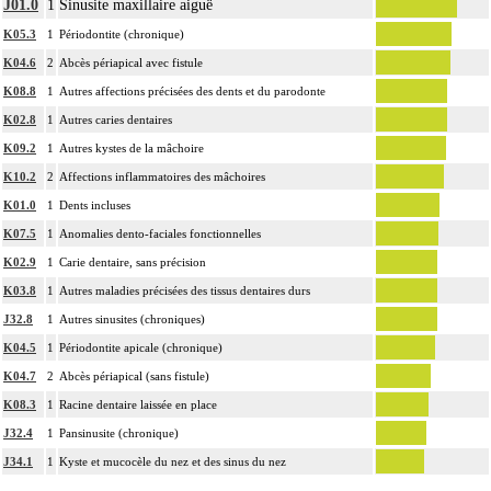
J01.0
1
Sinusite maxillaire aiguë
K05.3
1
Périodontite (chronique)
K04.6
2
Abcès périapical avec fistule
K08.8
1
Autres affections précisées des dents et du parodonte
K02.8
1
Autres caries dentaires
K09.2
1
Autres kystes de la mâchoire
K10.2
2
Affections inflammatoires des mâchoires
K01.0
1
Dents incluses
K07.5
1
Anomalies dento-faciales fonctionnelles
K02.9
1
Carie dentaire, sans précision
K03.8
1
Autres maladies précisées des tissus dentaires durs
J32.8
1
Autres sinusites (chroniques)
K04.5
1
Périodontite apicale (chronique)
K04.7
2
Abcès périapical (sans fistule)
K08.3
1
Racine dentaire laissée en place
J32.4
1
Pansinusite (chronique)
J34.1
1
Kyste et mucocèle du nez et des sinus du nez