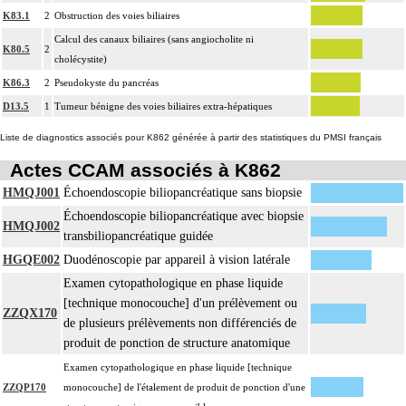
K83.1
2
Obstruction des voies biliaires
Calcul des canaux biliaires (sans angiocholite ni
K80.5
2
cholécystite)
K86.3
2
Pseudokyste du pancréas
D13.5
1
Tumeur bénigne des voies biliaires extra-hépatiques
Liste de diagnostics associés pour K862 générée à partir des statistiques du PMSI français
Actes CCAM associés à K862
HMQJ001
Échoendoscopie biliopancréatique sans biopsie
Échoendoscopie biliopancréatique avec biopsie
HMQJ002
transbiliopancréatique guidée
HGQE002
Duodénoscopie par appareil à vision latérale
Examen cytopathologique en phase liquide
[technique monocouche] d'un prélèvement ou
ZZQX170
de plusieurs prélèvements non différenciés de
produit de ponction de structure anatomique
Examen cytopathologique en phase liquide [technique
ZZQP170
monocouche] de l'étalement de produit de ponction d'une