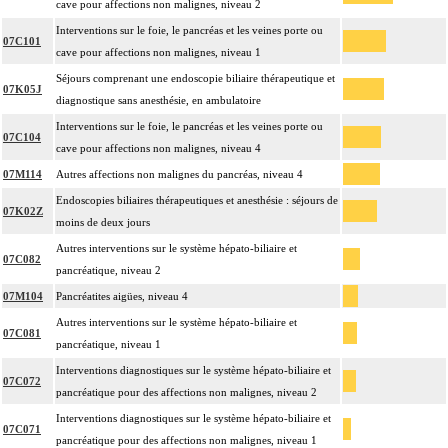
cave pour affections non malignes, niveau 2
Interventions sur le foie, le pancréas et les veines porte ou
07C101
cave pour affections non malignes, niveau 1
Séjours comprenant une endoscopie biliaire thérapeutique et
07K05J
diagnostique sans anesthésie, en ambulatoire
Interventions sur le foie, le pancréas et les veines porte ou
07C104
cave pour affections non malignes, niveau 4
07M114
Autres affections non malignes du pancréas, niveau 4
Endoscopies biliaires thérapeutiques et anesthésie : séjours de
07K02Z
moins de deux jours
Autres interventions sur le système hépato-biliaire et
07C082
pancréatique, niveau 2
07M104
Pancréatites aigües, niveau 4
Autres interventions sur le système hépato-biliaire et
07C081
pancréatique, niveau 1
Interventions diagnostiques sur le système hépato-biliaire et
07C072
pancréatique pour des affections non malignes, niveau 2
Interventions diagnostiques sur le système hépato-biliaire et
07C071
pancréatique pour des affections non malignes, niveau 1