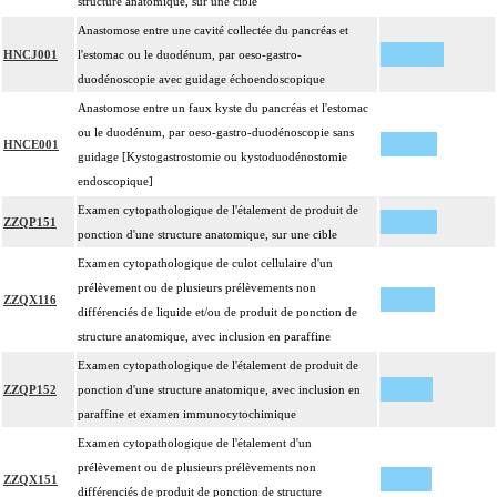
structure anatomique, sur une cible
Anastomose entre une cavité collectée du pancréas et
HNCJ001
l'estomac ou le duodénum, par oeso-gastro-
duodénoscopie avec guidage échoendoscopique
Anastomose entre un faux kyste du pancréas et l'estomac
ou le duodénum, par oeso-gastro-duodénoscopie sans
HNCE001
guidage [Kystogastrostomie ou kystoduodénostomie
endoscopique]
Examen cytopathologique de l'étalement de produit de
ZZQP151
ponction d'une structure anatomique, sur une cible
Examen cytopathologique de culot cellulaire d'un
prélèvement ou de plusieurs prélèvements non
ZZQX116
différenciés de liquide et/ou de produit de ponction de
structure anatomique, avec inclusion en paraffine
Examen cytopathologique de l'étalement de produit de
ZZQP152
ponction d'une structure anatomique, avec inclusion en
paraffine et examen immunocytochimique
Examen cytopathologique de l'étalement d'un
prélèvement ou de plusieurs prélèvements non
ZZQX151
différenciés de produit de ponction de structure