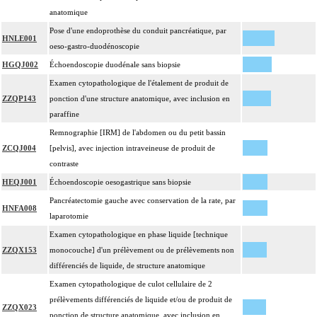
anatomique
Pose d'une endoprothèse du conduit pancréatique, par
HNLE001
oeso-gastro-duodénoscopie
HGQJ002
Échoendoscopie duodénale sans biopsie
Examen cytopathologique de l'étalement de produit de
ZZQP143
ponction d'une structure anatomique, avec inclusion en
paraffine
Remnographie [IRM] de l'abdomen ou du petit bassin
ZCQJ004
[pelvis], avec injection intraveineuse de produit de
contraste
HEQJ001
Échoendoscopie oesogastrique sans biopsie
Pancréatectomie gauche avec conservation de la rate, par
HNFA008
laparotomie
Examen cytopathologique en phase liquide [technique
ZZQX153
monocouche] d'un prélèvement ou de prélèvements non
différenciés de liquide, de structure anatomique
Examen cytopathologique de culot cellulaire de 2
prélèvements différenciés de liquide et/ou de produit de
ZZQX023
ponction de structure anatomique, avec inclusion en