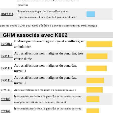
paraffine
Pancréatectomie gauche avec splénectomie
HNFA013
[Splénopancréatectomie gauche], par laparotomie
Liste de codes CCAM pour K862 générée à partir des statistiques du PMSI français
GHM associés avec K862
Endoscopie biliaire diagnostique et anesthésie, en
07K04J
ambulatoire
Autres affections non malignes du pancréas, très
07M11T
courte durée
Autres affections non malignes du pancréas,
07M111
niveau 1
Autres affections non malignes du pancréas,
07M112
niveau 2
07M113
Autres affections non malignes du pancréas, niveau 3
Interventions sur le foie, le pancréas et les veines porte ou
07C103
cave pour affections non malignes, niveau 3
Interventions sur le foie, le pancréas et les veines porte ou
07C102