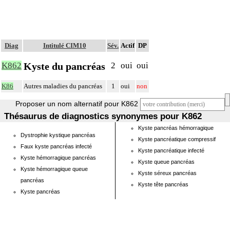
Diag
Intitulé CIM10
Sév.
Actif
DP
Kyste du pancréas
K862
2
oui
oui
K86
Autres maladies du pancréas
1
oui
non
Proposer un nom alternatif pour K862
Thésaurus de diagnostics synonymes pour K862
Kyste pancréas hémorragique
Dystrophie kystique pancréas
Kyste pancréatique compressif
Faux kyste pancréas infecté
Kyste pancréatique infecté
Kyste hémorragique pancréas
Kyste queue pancréas
Kyste hémorragique queue
Kyste séreux pancréas
pancréas
Kyste tête pancréas
Kyste pancréas