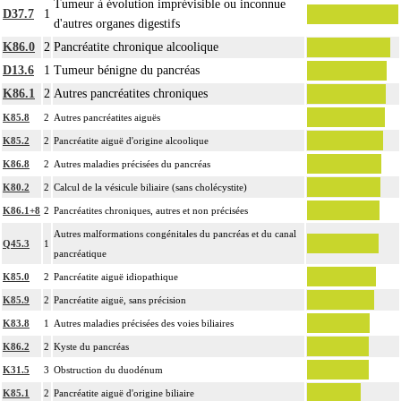
Tumeur à évolution imprévisible ou inconnue
D37.7
1
d'autres organes digestifs
K86.0
2
Pancréatite chronique alcoolique
D13.6
1
Tumeur bénigne du pancréas
K86.1
2
Autres pancréatites chroniques
K85.8
2
Autres pancréatites aiguës
K85.2
2
Pancréatite aiguë d'origine alcoolique
K86.8
2
Autres maladies précisées du pancréas
K80.2
2
Calcul de la vésicule biliaire (sans cholécystite)
K86.1+8
2
Pancréatites chroniques, autres et non précisées
Autres malformations congénitales du pancréas et du canal
Q45.3
1
pancréatique
K85.0
2
Pancréatite aiguë idiopathique
K85.9
2
Pancréatite aiguë, sans précision
K83.8
1
Autres maladies précisées des voies biliaires
K86.2
2
Kyste du pancréas
K31.5
3
Obstruction du duodénum
K85.1
2
Pancréatite aiguë d'origine biliaire