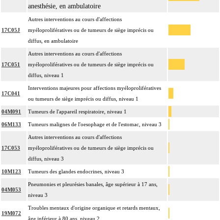
anesthésie, en ambulatoire
Autres interventions au cours d'affections
17C05J
myéloprolifératives ou de tumeurs de siège imprécis ou
diffus, en ambulatoire
Autres interventions au cours d'affections
17C051
myéloprolifératives ou de tumeurs de siège imprécis ou
diffus, niveau 1
Interventions majeures pour affections myéloprolifératives
17C041
ou tumeurs de siège imprécis ou diffus, niveau 1
04M091
Tumeurs de l'appareil respiratoire, niveau 1
06M133
Tumeurs malignes de l'oesophage et de l'estomac, niveau 3
Autres interventions au cours d'affections
17C053
myéloprolifératives ou de tumeurs de siège imprécis ou
diffus, niveau 3
10M123
Tumeurs des glandes endocrines, niveau 3
Pneumonies et pleurésies banales, âge supérieur à 17 ans,
04M053
niveau 3
Troubles mentaux d'origine organique et retards mentaux,
19M072
âge inférieur à 80 ans, niveau 2