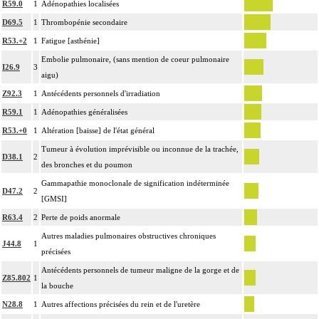
R59.0
1
Adénopathies localisées
D69.5
1
Thrombopénie secondaire
R53.+2
1
Fatigue [asthénie]
Embolie pulmonaire, (sans mention de coeur pulmonaire
I26.9
3
aigu)
Z92.3
1
Antécédents personnels d'irradiation
R59.1
1
Adénopathies généralisées
R53.+0
1
Altération [baisse] de l'état général
Tumeur à évolution imprévisible ou inconnue de la trachée,
D38.1
2
des bronches et du poumon
Gammapathie monoclonale de signification indéterminée
D47.2
2
[GMSI]
R63.4
2
Perte de poids anormale
Autres maladies pulmonaires obstructives chroniques
J44.8
1
précisées
Antécédents personnels de tumeur maligne de la gorge et de
Z85.802
1
la bouche
N28.8
1
Autres affections précisées du rein et de l'uretère