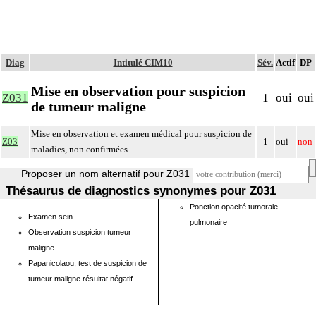
Diag
Intitulé CIM10
Sév.
Actif
DP
Mise en observation pour suspicion
Z031
1
oui
oui
de tumeur maligne
Mise en observation et examen médical pour suspicion de
Z03
1
oui
non
maladies, non confirmées
Proposer un nom alternatif pour Z031
Thésaurus de diagnostics synonymes pour Z031
Ponction opacité tumorale
Examen sein
pulmonaire
Observation suspicion tumeur
maligne
Papanicolaou, test de suspicion de
tumeur maligne résultat négatif