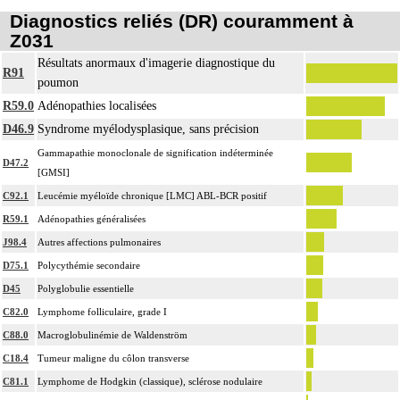
Diagnostics reliés (DR) couramment à
Z031
Résultats anormaux d'imagerie diagnostique du
R91
poumon
R59.0
Adénopathies localisées
D46.9
Syndrome myélodysplasique, sans précision
Gammapathie monoclonale de signification indéterminée
D47.2
[GMSI]
C92.1
Leucémie myéloïde chronique [LMC] ABL-BCR positif
R59.1
Adénopathies généralisées
J98.4
Autres affections pulmonaires
D75.1
Polycythémie secondaire
D45
Polyglobulie essentielle
C82.0
Lymphome folliculaire, grade I
C88.0
Macroglobulinémie de Waldenström
C18.4
Tumeur maligne du côlon transverse
C81.1
Lymphome de Hodgkin (classique), sclérose nodulaire