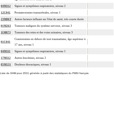
04M112
Signes et symptômes respiratoires, niveau 2
12C041
Prostatectomies transurétrales, niveau 1
23M06T
Autres facteurs influant sur l'état de santé, très courte durée
01M263
Tumeurs malignes du système nerveux, niveau 3
11M073
Tumeurs des reins et des voies urinaires, niveau 3
Craniotomies en dehors de tout traumatisme, âge supérieur à
01C041
17 ans, niveau 1
04M111
Signes et symptômes respiratoires, niveau 1
17M112
Autres leucémies, niveau 2
05M131
Douleurs thoraciques, niveau 1
Liste de GHM pour Z031 générée à partir des statistiques du PMSI français