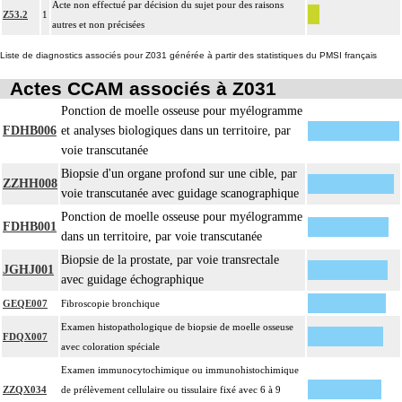
Acte non effectué par décision du sujet pour des raisons
Z53.2
1
autres et non précisées
Liste de diagnostics associés pour Z031 générée à partir des statistiques du PMSI français
Actes CCAM associés à Z031
Ponction de moelle osseuse pour myélogramme
FDHB006
et analyses biologiques dans un territoire, par
voie transcutanée
Biopsie d'un organe profond sur une cible, par
ZZHH008
voie transcutanée avec guidage scanographique
Ponction de moelle osseuse pour myélogramme
FDHB001
dans un territoire, par voie transcutanée
Biopsie de la prostate, par voie transrectale
JGHJ001
avec guidage échographique
GEQE007
Fibroscopie bronchique
Examen histopathologique de biopsie de moelle osseuse
FDQX007
avec coloration spéciale
Examen immunocytochimique ou immunohistochimique
ZZQX034
de prélèvement cellulaire ou tissulaire fixé avec 6 à 9