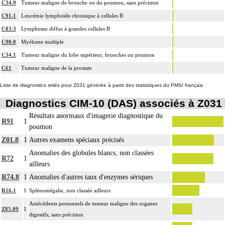
C34.9
Tumeur maligne de bronche ou du poumon, sans précision
C91.1
Leucémie lymphoïde chronique à cellules B
C83.3
Lymphome diffus à grandes cellules B
C90.0
Myélome multiple
C34.1
Tumeur maligne du lobe supérieur, bronches ou poumon
C61
Tumeur maligne de la prostate
Liste de diagnostics reliés pour Z031 générée à partir des statistiques du PMSI français
Diagnostics CIM-10 (DAS) associés à Z031
Résultats anormaux d'imagerie diagnostique du
R91
1
poumon
Z01.8
1
Autres examens spéciaux précisés
Anomalies des globules blancs, non classées
R72
1
ailleurs
R74.8
1
Anomalies d'autres taux d'enzymes sériques
R16.1
1
Splénomégalie, non classée ailleurs
Antécédents personnels de tumeur maligne des organes
Z85.09
1
digestifs, sans précision