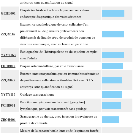
anticorps, sans quantification du signal
Biopsie trachéale et/ou bronchique, au cours d'une
GEHE001
endoscopie diagnostique des voies aériennes
Examen cytopathologique de culot cellulaire d'un
prélèvement ou de plusieurs prélèvements non
ZZQX116
différenciés de liquide et/ou de produit de ponction de
structure anatomique, avec inclusion en paraffine
Radiographie de l'hémisquelette ou du squelette complet
YYYY163
chez l'adulte
FDHB002
Biopsie ostéomédullaire, par voie transcutanée
Examen immunocytochimique ou immunohistochimique
ZZQX027
de prélèvement cellulaire ou tissulaire fixé avec 3 à 5
anticorps, sans quantification du signal
YYYY115
Guidage scanographique
Ponction ou cytoponction de noeud [ganglion]
FCHB001
lymphatique, par voie transcutanée sans guidage
Scanographie du thorax, avec injection intraveineuse de
ZBQH001
produit de contraste
Mesure de la capacité vitale lente et de l'expiration forcée,