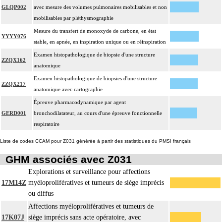
GLQP002
avec mesure des volumes pulmonaires mobilisables et non
mobilisables par pléthysmographie
Mesure du transfert de monoxyde de carbone, en état
YYYY076
stable, en apnée, en inspiration unique ou en réinspiration
Examen histopathologique de biopsie d'une structure
ZZQX162
anatomique
Examen histopathologique de biopsies d'une structure
ZZQX217
anatomique avec cartographie
Épreuve pharmacodynamique par agent
GERD001
bronchodilatateur, au cours d'une épreuve fonctionnelle
respiratoire
Liste de codes CCAM pour Z031 générée à partir des statistiques du PMSI français
GHM associés avec Z031
Explorations et surveillance pour affections
17M14Z
myéloprolifératives et tumeurs de siège imprécis
ou diffus
Affections myéloprolifératives et tumeurs de
17K07J
siège imprécis sans acte opératoire, avec