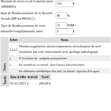
Montant du devis ou de la facture (avec
€
ADNH002)
Base de Remboursement de la Sécurité
%
Sociale (BR ou BRSS)
(?)
%BR+
Taux de Remboursement de votre
mutuelle/complémentaire santé
€
Arbre
Notes
Thermocoagulation, microcompression, alcoolisation du nerf
1.5.1.2
trijumeau, par voie transcutanée avec guidage radiologique
1
À l'exclusion de : analgésie postopératoire
Notes
1
Par intrathécal, on entend : dans l'espace subarachnoïdien.
Par infiltration anesthésique d'un nerf, on entend : injection d'un agent
1
Date d'effet
pharmacologique au contact d'un nerf, par voie transcutanée.
Activité
Tarif
Tarifs
01/01/2025
Par bloc anesthésique continu d'un nerf, on entend : injection d'un agent
1
209,00 €
1
pharmacologique au contact d'un nerf avec pose d'un cathéter, par voie
transcutanée.