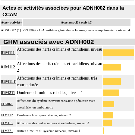
Actes et activités associées pour ADNH002 dans la
CCAM
Acte (activité)
Acte associé (activité)
ADNH002 (1)
ZZLP042
(1) Anesthésie générale ou locorégionale complémentaire niveau 4
GHM associés avec ADNH002
Affections des nerfs crâniens et rachidiens, niveau
01M111
1
Affections des nerfs crâniens et rachidiens, niveau
01M112
2
Affections des nerfs crâniens et rachidiens, très
01M11T
courte durée
01M211
Douleurs chroniques rebelles, niveau 1
Affections du système nerveux sans acte opératoire avec
01K06J
anesthésie, en ambulatoire
01M212
Douleurs chroniques rebelles, niveau 2
01M113
Affections des nerfs crâniens et rachidiens, niveau 3
01M271
Autres tumeurs du système nerveux, niveau 1