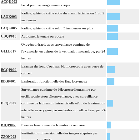
ACQK003
facial pour repérage stéréotaxique
Radiographie du crâne et/ou du massif facial selon 1 ou 2
LAQK003
incidences
LAQK005
Radiographie du crâne selon 3 incidences ou plus
CDQP010
Audiométrie tonale ou vocale
Oxygénothérapie avec surveillance continue de
GLLD017
l'oxymétrie, en dehors de la ventilation mécanique, par 24
heures
Examen du fond d'oeil par biomicroscopie avec verre de
BGQP002
contact
BBQP001
Exploration fonctionnelle des flux lacrymaux
Surveillance continue de l'électrocardiogramme par
oscilloscopie et/ou télésurveillance, avec surveillance
DEQP007
continue de la pression intraartérielle et/ou de la saturation
artérielle en oxygène par méthodes non effractives, par 24
heures
BJQP002
Examen fonctionnel de la motricité oculaire
Restitution tridimensionnelle des images acquises par
ZZQN002