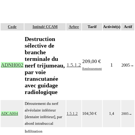
Code
Intitulé CCAM
Arbre
Tarif
Activité(s)
Actif
Destruction
sélective de
branche
terminale du
209,00 €
nerf trijumeau,
ADNH002
1.5.1.2
1
2005
→
Remboursement
par voie
transcutanée
avec guidage
radiologique
Déroutement du nerf
alvéolaire inférieur
ADCA004
1.5.1.2
104,50 €
1,4
2005
→
[dentaire inférieur], par
abord intrabuccal
Infiltration