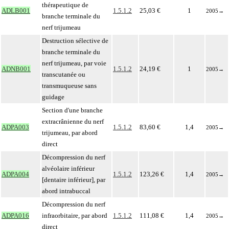
thérapeutique de
ADLB001
1.5.1.2
25,03 €
1
2005
→
branche terminale du
nerf trijumeau
Destruction sélective de
branche terminale du
nerf trijumeau, par voie
ADNB001
1.5.1.2
24,19 €
1
2005
→
transcutanée ou
transmuqueuse sans
guidage
Section d'une branche
extracrânienne du nerf
ADPA003
1.5.1.2
83,60 €
1,4
2005
→
trijumeau, par abord
direct
Décompression du nerf
alvéolaire inférieur
ADPA004
1.5.1.2
123,26 €
1,4
2005
→
[dentaire inférieur], par
abord intrabuccal
Décompression du nerf
ADPA016
infraorbitaire, par abord
1.5.1.2
111,08 €
1,4
2005
→
direct