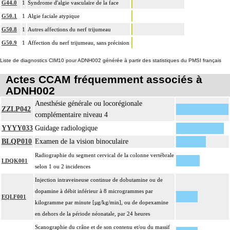
G44.0
1
Syndrome d'algie vasculaire de la face
G50.1
1
Algie faciale atypique
G50.8
1
Autres affections du nerf trijumeau
G50.9
1
Affection du nerf trijumeau, sans précision
Liste de diagnostics CIM10 pour ADNH002 générée à partir des statistiques du PMSI français
Actes CCAM fréquemment associés à
ADNH002
Anesthésie générale ou locorégionale
ZZLP042
complémentaire niveau 4
YYYY033
Guidage radiologique
BLQP010
Examen de la vision binoculaire
Radiographie du segment cervical de la colonne vertébrale
LDQK001
selon 1 ou 2 incidences
Injection intraveineuse continue de dobutamine ou de
dopamine à débit inférieur à 8 microgrammes par
EQLF001
kilogramme par minute [µg/kg/min], ou de dopexamine
en dehors de la période néonatale, par 24 heures
Scanographie du crâne et de son contenu et/ou du massif