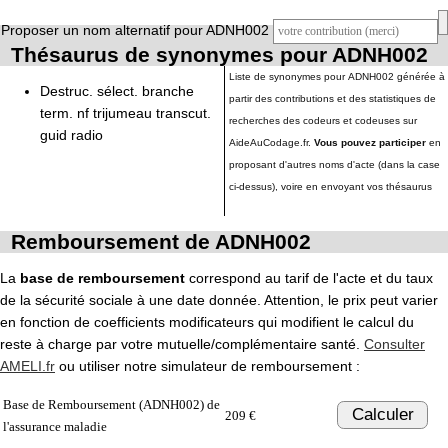
Proposer un nom alternatif pour ADNH002
Thésaurus de synonymes pour ADNH002
Liste de synonymes pour ADNH002 générée à
Destruc. sélect. branche
partir des contributions et des statistiques de
term. nf trijumeau transcut.
recherches des codeurs et codeuses sur
guid radio
AideAuCodage.fr.
Vous pouvez participer
en
proposant d'autres noms d'acte (dans la case
ci-dessus), voire en envoyant vos thésaurus
Remboursement de ADNH002
La
base de remboursement
correspond au tarif de l'acte et du taux
de la sécurité sociale à une date donnée. Attention, le prix peut varier
en fonction de coefficients modificateurs qui modifient le calcul du
reste à charge par votre mutuelle/complémentaire santé.
Consulter
AMELI.fr
ou utiliser notre simulateur de remboursement :
Base de Remboursement (ADNH002) de
Calculer
209 €
l'assurance maladie