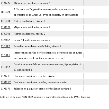
01M222
Migraines et céphalées, niveau 2
Affections de l'appareil musculosquelettique sans acte
08K02J
opératoire de la CMD 08, avec anesthésie, en ambulatoire
17K041
Autres irradiations, niveau 1
01M221
Migraines et céphalées, niveau 1
17K042
Autres irradiations, niveau 2
23Z02Z
Soins Palliatifs, avec ou sans acte
01C102
Pose d'un stimulateur médullaire, niveau 2
Interventions sur les nerfs crâniens ou périphériques et autres
01C081
interventions sur le système nerveux, niveau 1
Craniotomies en dehors de tout traumatisme, âge supérieur à
01C042
17 ans, niveau 2
01M213
Douleurs chroniques rebelles, niveau 3
01M21T
Douleurs chroniques rebelles, très courte durée
01M173
Sclérose en plaques et ataxie cérébelleuse, niveau 3
Liste de GHM pour ADNH002 générée à partir des statistiques du PMSI français