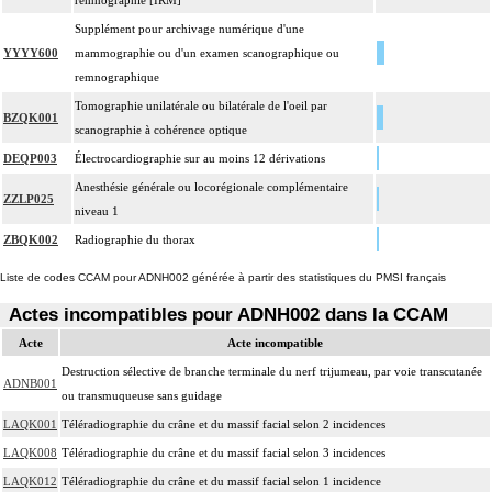
remnographie [IRM]
Supplément pour archivage numérique d'une
YYYY600
mammographie ou d'un examen scanographique ou
remnographique
Tomographie unilatérale ou bilatérale de l'oeil par
BZQK001
scanographie à cohérence optique
DEQP003
Électrocardiographie sur au moins 12 dérivations
Anesthésie générale ou locorégionale complémentaire
ZZLP025
niveau 1
ZBQK002
Radiographie du thorax
Liste de codes CCAM pour ADNH002 générée à partir des statistiques du PMSI français
Actes incompatibles pour ADNH002 dans la CCAM
Acte
Acte incompatible
Destruction sélective de branche terminale du nerf trijumeau, par voie transcutanée
ADNB001
ou transmuqueuse sans guidage
LAQK001
Téléradiographie du crâne et du massif facial selon 2 incidences
LAQK008
Téléradiographie du crâne et du massif facial selon 3 incidences
LAQK012
Téléradiographie du crâne et du massif facial selon 1 incidence