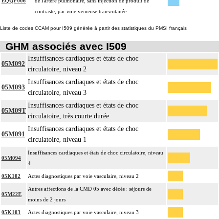
EQQF006
de l'artère pulmonaire, sans injection de produit de
contraste, par voie veineuse transcutanée
Liste de codes CCAM pour I509 générée à partir des statistiques du PMSI français
GHM associés avec I509
Insuffisances cardiaques et états de choc
05M092
circulatoire, niveau 2
Insuffisances cardiaques et états de choc
05M093
circulatoire, niveau 3
Insuffisances cardiaques et états de choc
05M09T
circulatoire, très courte durée
Insuffisances cardiaques et états de choc
05M091
circulatoire, niveau 1
Insuffisances cardiaques et états de choc circulatoire, niveau
05M094
4
05K102
Actes diagnostiques par voie vasculaire, niveau 2
Autres affections de la CMD 05 avec décès : séjours de
05M22E
moins de 2 jours
05K103
Actes diagnostiques par voie vasculaire, niveau 3