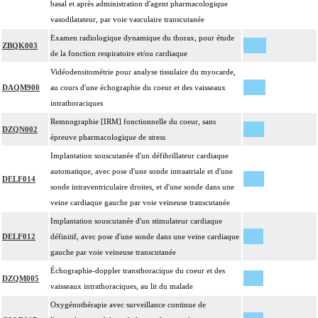
basal et après administration d'agent pharmacologique
vasodilatateur, par voie vasculaire transcutanée
Examen radiologique dynamique du thorax, pour étude
ZBQK003
de la fonction respiratoire et/ou cardiaque
Vidéodensitométrie pour analyse tissulaire du myocarde,
DAQM900
au cours d'une échographie du coeur et des vaisseaux
intrathoraciques
Remnographie [IRM] fonctionnelle du coeur, sans
DZQN002
épreuve pharmacologique de stress
Implantation souscutanée d'un défibrillateur cardiaque
automatique, avec pose d'une sonde intraatriale et d'une
DELF014
sonde intraventriculaire droites, et d'une sonde dans une
veine cardiaque gauche par voie veineuse transcutanée
Implantation souscutanée d'un stimulateur cardiaque
DELF012
définitif, avec pose d'une sonde dans une veine cardiaque
gauche par voie veineuse transcutanée
Échographie-doppler transthoracique du coeur et des
DZQM005
vaisseaux intrathoraciques, au lit du malade
Oxygénothérapie avec surveillance continue de