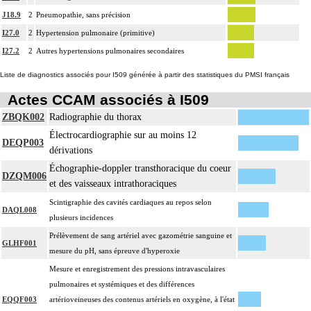
J18.9
2
Pneumopathie, sans précision
I27.0
2
Hypertension pulmonaire (primitive)
I27.2
2
Autres hypertensions pulmonaires secondaires
Liste de diagnostics associés pour I509 générée à partir des statistiques du PMSI français
Actes CCAM associés à I509
ZBQK002
Radiographie du thorax
Électrocardiographie sur au moins 12
DEQP003
dérivations
Échographie-doppler transthoracique du coeur
DZQM006
et des vaisseaux intrathoraciques
Scintigraphie des cavités cardiaques au repos selon
DAQL008
plusieurs incidences
Prélèvement de sang artériel avec gazométrie sanguine et
GLHF001
mesure du pH, sans épreuve d'hyperoxie
Mesure et enregistrement des pressions intravasculaires
pulmonaires et systémiques et des différences
EQQF003
artérioveineuses des contenus artériels en oxygène, à l'état