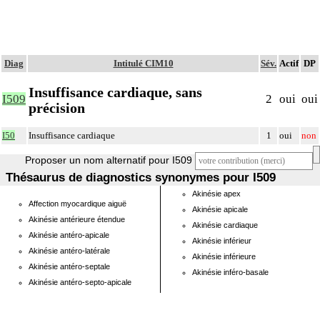
Diag
Intitulé CIM10
Sév.
Actif
DP
Insuffisance cardiaque, sans
I509
2
oui
oui
précision
I50
Insuffisance cardiaque
1
oui
non
Proposer un nom alternatif pour I509
Thésaurus de diagnostics synonymes pour I509
Akinésie apex
Affection myocardique aiguë
Akinésie apicale
Akinésie antérieure étendue
Akinésie cardiaque
Akinésie antéro-apicale
Akinésie inférieur
Akinésie antéro-latérale
Akinésie inférieure
Akinésie antéro-septale
Akinésie inféro-basale
Akinésie antéro-septo-apicale