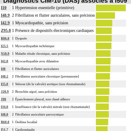
Diagnostics CIM-10 (DAS) associés à I509
I10
1
Hypertension essentielle (primitive)
I48.9
2
Fibrillation et flutter auriculaires, sans précision
I42.9
1
Myocardiopathie, sans précision
Z95.0
1
Présence de dispositifs électroniques cardiaques
R06.0
1
Dyspnée
I25.5
1
Myocardiopathie ischémique
N18.9
1
Maladie rénale chronique, sans précision
I42.0
1
Myocardiopathie avec dilatation
I48
1
Fibrillation et flutter auriculaires
I48.2
2
Fibrillation auriculaire chronique [permanente]
I35.0
1
Sténose (de la valvule) aortique (non rhumatismale)
J20.9
2
Bronchite aiguë, sans précision
J90
2
Épanchement pleural, non classé ailleurs
I34.0
1
Insuffisance (de la valvule) mitrale (non rhumatismale)
I48.0
2
Fibrillation auriculaire paroxystique
R60.0
1
Oedème localisé
I51.7
1
Cardiomégalie