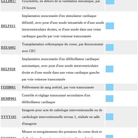
GLLD017
l'oxymétrie, en dehors de la ventilation mécanique, par
24 heures
Implantation souscutanée d'un stimulateur cardiaque
définitif, avec pose d'une sonde intraatriale et d'une sonde
DELF015
intraventriculaire droites, et d'une sonde dans une veine
cardiaque gauche par voie veineuse transcutanée
Transplantation orthotopique du coeur, par thoracotomie
DZEA002
avec CEC
Implantation souscutanée d'un défibrillateur cardiaque
automatique, avec pose d'une sonde intraventriculaire
DELF020
droite et d'une sonde dans une veine cardiaque gauche
par voie veineuse transcutanée
FEHB001
Prélèvement de sang artériel, par voie transcutanée
Contrôle et réglage transcutané secondaires d'un
DEMP001
défibrillateur cardiaque
Imagerie pour acte de radiologie interventionnelle ou de
YYYY105
cardiologie interventionnelle niveau 1, réalisée en salle
d'imagerie
Mesure et enregistrement des pressions du coeur droit et