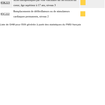
Actes thérapeutiques par voie vasculaire sur les orifices du
05K223
coeur, âge supérieur à 17 ans, niveau 3
Remplacements de défibrillateurs ou de stimulateurs
05C222
cardiaques permanents, niveau 2
Liste de GHM pour I509 générée à partir des statistiques du PMSI français