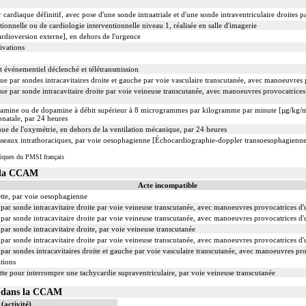
cardiaque définitif, avec pose d'une sonde intraatriale et d'une sonde intraventriculaire droites 
ionnelle ou de cardiologie interventionnelle niveau 1, réalisée en salle d'imagerie
rdioversion externe], en dehors de l'urgence
ivations
t événementiel déclenché et télétransmission
e par sondes intracavitaires droite et gauche par voie vasculaire transcutanée, avec manoeuvres 
e par sonde intracavitaire droite par voie veineuse transcutanée, avec manoeuvres provocatrices d
utamine ou de dopamine à débit supérieur à 8 microgrammes par kilogramme par minute [µg/kg/m
onatale, par 24 heures
ue de l'oxymétrie, en dehors de la ventilation mécanique, par 24 heures
sseaux intrathoraciques, par voie oesophagienne [Échocardiographie-doppler transoesophagienn
iques du PMSI français
s la CCAM
Acte incompatible
ette, par voie oesophagienne
ar sonde intracavitaire droite par voie veineuse transcutanée, avec manoeuvres provocatrices d'un
r sonde intracavitaire droite par voie veineuse transcutanée, avec manoeuvres provocatrices d'une 
ar sonde intracavitaire droite, par voie veineuse transcutanée
ar sonde intracavitaire droite par voie veineuse transcutanée, avec manoeuvres provocatrices d'un
par sondes intracavitaires droite et gauche par voie vasculaire transcutanée, avec manoeuvres pr
tions
lette pour interrompre une tachycardie supraventriculaire, par voie veineuse transcutanée
03 dans la CCAM
(activité)