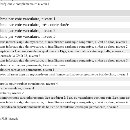
ocorégionale complémentaire niveau 1
thme par voie vasculaire, niveau 1
thme par voie vasculaire, très courte durée
thme par voie vasculaire, niveau 2
thme par voie vasculaire, niveau 3
ans infarctus aigu du myocarde, ni insuffisance cardiaque congestive, ni état de choc, niveau 1
ans infarctus aigu du myocarde, ni insuffisance cardiaque congestive, ni état de choc, niveau 2
upérieur à 1 an, ou vasculaires quel que soit l'âge, avec circulation extracorporelle, niveau 2
eineuses de la CMD 05, niveau 3
ans infarctus aigu du myocarde, ni insuffisance cardiaque congestive, ni état de choc, niveau 3
ulateurs cardiaques permanents, très courte durée
ulateurs cardiaques permanents, niveau 1
avec infarctus aigu du myocarde ou insuffisance cardiaque congestive ou état de choc, niveau 1
teils, pour troubles circulatoires, niveau 4
 voie vasculaire, niveau 4
sitoires, niveau 2
s interventions cardiothoraciques, âge supérieur à 1 an, ou vasculaires quel que soit l'âge, sans ci
ans infarctus aigu du myocarde, ni insuffisance cardiaque congestive, ni état de choc, niveau 4
lectrodes ou repositionnements de boîtier de stimulation cardiaque permanente, niveau 3
u PMSI français