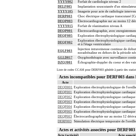
YYYY002
Forfait de cardiologie niveau 2
DELF005
Implantation souscutanée d'un stimulateur 
YYYY105
Imagerie pour acte de radiologie intervent
DERP003
Choc électrique cardiaque transcutané [Ca
DEQP003
Électrocardiographie sur au moins 12 dér
YYYY015
Forfait de réanimation niveau A
DEQP001
Électrocardiographie, avec enregistremen
DEQF005
Exploration électrophysiologique cardiaqu
Exploration électrophysiologique cardiaqu
DEQF002
et à l'étage ventriculaire
Injection intraveineuse continue de dob
EQLF003
noradrénaline en dehors de la période né
GLLD017
Oxygénothérapie avec surveillance contin
DZQJ001
Échographie-doppler du coeur et des vai
Liste de codes CCAM pour DERF003 générée à partir des statist
Actes incompatibles pour DERF003 dan
Acte
DEQD001
Exploration électrophysiologique de l'oreill
DEQF001
Exploration électrophysiologique cardiaque p
DEQF002
Exploration électrophysiologique cardiaque pa
DEQF003
Exploration électrophysiologique cardiaque p
DEQF004
Exploration électrophysiologique cardiaque p
DEQF005
Exploration électrophysiologique cardiaque 
DEQP003
Électrocardiographie sur au moins 12 dériva
DERF003
Stimulation électrique temporaire de l'oreil
Actes et activités associées pour DERF0
Acte (activité)
Acte associé 