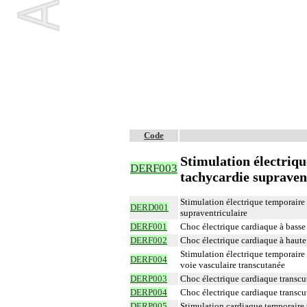
Code
Stimulation électriqu
DERF003
tachycardie supravent
Stimulation électrique temporaire 
DERD001
supraventriculaire
DERF001
Choc électrique cardiaque à basse 
DERF002
Choc électrique cardiaque à haute 
Stimulation électrique temporaire 
DERF004
voie vasculaire transcutanée
DERP003
Choc électrique cardiaque transcu
DERP004
Choc électrique cardiaque transcu
DERP005
Stimulation cardiaque temporaire 