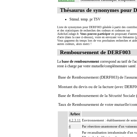
Thésaurus de synonymes pour
Stimul. temp. pr TSV
Liste de synonymes pour DERF003 générée à partir des contribu
et des statistiques de recherches des codeurs et codeuses sur
AideAuCodage.fr.
Vous pouvez participer
en proposant d'autre
d'acte (dans la case ci-dessus), voire en envoyant vos thésaurus (
i
Vous gagnerez du temps lors de vos prochaines recherches et aide
autres codeurs, alors merci !
Remboursement de DERF003
La
base de remboursement
correspond au tarif de l'ac
reste à charge par votre mutuelle/complémentaire santé
Base de Remboursement (DERF003) de l'assura
Montant du devis ou de la facture (avec DERF0
Base de Remboursement de la Sécurité Social
Taux de Remboursement de votre mutuelle/com
Arbre
4.2.3.11
Environnement : établissement de soins
4
Par résection-anastomose d'un vaisseau,
Par recanalisation intraluminale d'un v
4