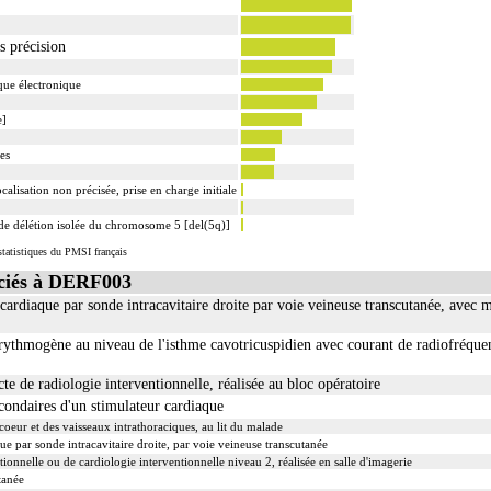
unt] incluent la pose d'une dérivation inerte ou pulsée, et son ablation.
sation ou la radioscopie de longue durée sous ampli de brillance (chapitre 19) ne peuvent pas êtr
ns précision
que électronique
e]
es
alisation non précisée, prise en charge initiale
 délétion isolée du chromosome 5 [del(5q)]
tatistiques du PMSI français
ciés à DERF003
cardiaque par sonde intracavitaire droite par voie veineuse transcutanée, avec 
arythmogène au niveau de l'isthme cavotricuspidien avec courant de radiofréque
e de radiologie interventionnelle, réalisée au bloc opératoire
econdaires d'un stimulateur cardiaque
oeur et des vaisseaux intrathoraciques, au lit du malade
e par sonde intracavitaire droite, par voie veineuse transcutanée
ionnelle ou de cardiologie interventionnelle niveau 2, réalisée en salle d'imagerie
tanée