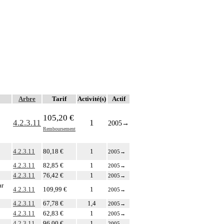
Arbre
Tarif
Activité(s)
Actif
105,20 €
4.2.3.11
1
2005
→
Remboursement
4.2.3.11
80,18 €
1
2005
→
4.2.3.11
82,85 €
1
2005
→
4.2.3.11
76,42 €
1
2005
→
ar
4.2.3.11
109,99 €
1
2005
→
4.2.3.11
67,78 €
1,4
2005
→
4.2.3.11
62,83 €
1
2005
→
4.2.3.11
96,00 €
1
2005
→