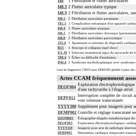
I48
1
Fibrillation et flutter auriculaires
4
Les actes avec dérivation vasculaire [sh
I48.3
2
Flutter auriculaire typique
Facturation : les suppléments de numéri
I48.9
2
Fibrillation et flutter auriculaires, sa
4
thérapeutiques de radiologie vasculaire
I48.1
2
Fibrillation auriculaire persistante
T82.1
2
Complication mécanique d'un appareil cardia
I48.4
2
Flutter auriculaire atypique
I48.2
2
Fibrillation auriculaire chronique [permanent
I48.0
2
Fibrillation auriculaire paroxystique
Z45.0
1
Ajustement et entretien de dispositifs cardiaqu
R55
1
Syncope et collapsus (sauf choc)
I21.30
3
Infarctus (transmural aigu) du myocarde de loc
T88.4
1
Échec ou difficulté d'intubation
D46.6
2
Syndrome myélodysplasique avec syndrome de
Liste de diagnostics CIM10 pour DERF003 générée à partir des s
Actes CCAM fréquemment asso
Exploration électrophysiologique 
DEQF004
d'une tachycardie à l'étage atrial
Interruption complète de circuit 
DEPF012
voie veineuse transcutanée
YYYY300
Supplément pour imagerie pour act
DEMP002
Contrôle et réglage transcutané s
DZQM005
Échographie-doppler transthoracique du c
DEQF003
Exploration électrophysiologique cardiaqu
YYYY110
Imagerie pour acte de radiologie intervent
DERP005
Stimulation cardiaque temporaire transcu