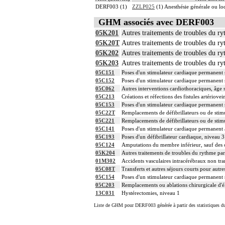
DERF003 (1)
ZZLP025
(1) Anesthésie générale ou l
GHM associés avec DERF003
05K201
Autres traitements de troubles du ry
05K20T
Autres traitements de troubles du ry
05K202
Autres traitements de troubles du ry
05K203
Autres traitements de troubles du ry
05C151
Poses d'un stimulateur cardiaque permanent s
05C152
Poses d'un stimulateur cardiaque permanent s
05C062
Autres interventions cardiothoraciques, âge s
05C213
Créations et réfections des fistules artériov
05C153
Poses d'un stimulateur cardiaque permanent s
05C22T
Remplacements de défibrillateurs ou de stim
05C221
Remplacements de défibrillateurs ou de stim
05C141
Poses d'un stimulateur cardiaque permanent 
05C193
Poses d'un défibrillateur cardiaque, niveau 3
05C124
Amputations du membre inférieur, sauf des or
05K204
Autres traitements de troubles du rythme par
01M302
Accidents vasculaires intracérébraux non tran
05C08T
Transferts et autres séjours courts pour autre
05C154
Poses d'un stimulateur cardiaque permanent s
05C203
Remplacements ou ablations chirurgicale d'é
13C031
Hystérectomies, niveau 1
Liste de GHM pour DERF003 générée à partir des statistiques d