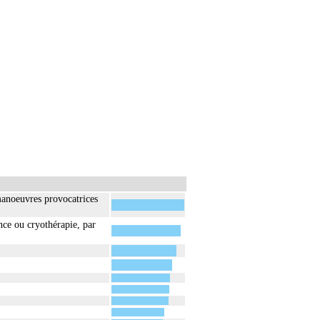
e facturés avec les actes diagnostiques ou
manoeuvres provocatrices
nce ou cryothérapie, par