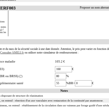
 DERF003
Proposer un nom alterna
tions
s noms
ci
) !
rez les
te et du taux de la sécurité sociale à une date donnée. Attention, le prix peut varier en fonction 
.
Consulter AMELI.fr
ou utiliser notre simulateur de remboursement :
nce maladie
105.2 €
03)
€
e (BR ou BRSS)
(?)
%
plémentaire santé
%BR+
€
Notes
 disposant de structure de réanimation
 on entend : résection d'un axe vasculaire avec restauration de la continuité par anastomose.
aisseau, on entend : rétablissement de la circulation dans un vaisseau par forage guidé d'une néolu