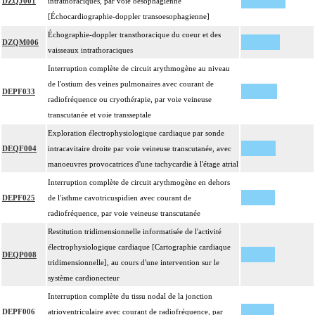
DZQJ001
intrathoraciques, par voie oesophagienne
[Échocardiographie-doppler transoesophagienne]
Échographie-doppler transthoracique du coeur et des
DZQM006
vaisseaux intrathoraciques
Interruption complète de circuit arythmogène au niveau
de l'ostium des veines pulmonaires avec courant de
DEPF033
radiofréquence ou cryothérapie, par voie veineuse
transcutanée et voie transseptale
Exploration électrophysiologique cardiaque par sonde
DEQF004
intracavitaire droite par voie veineuse transcutanée, avec
manoeuvres provocatrices d'une tachycardie à l'étage atrial
Interruption complète de circuit arythmogène en dehors
DEPF025
de l'isthme cavotricuspidien avec courant de
radiofréquence, par voie veineuse transcutanée
Restitution tridimensionnelle informatisée de l'activité
électrophysiologique cardiaque [Cartographie cardiaque
DEQP008
tridimensionnelle], au cours d'une intervention sur le
système cardionecteur
Interruption complète du tissu nodal de la jonction
DEPF006
atrioventriculaire avec courant de radiofréquence, par