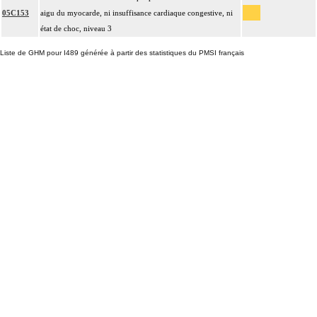
05C153
aigu du myocarde, ni insuffisance cardiaque congestive, ni
état de choc, niveau 3
Liste de GHM pour I489 générée à partir des statistiques du PMSI français