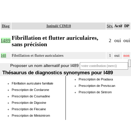
Diag
Intitulé CIM10
Sév.
Actif
DP
Fibrillation et flutter auriculaires,
I489
2
oui
oui
sans précision
I48
Fibrillation et flutter auriculaires
1
oui
non
Proposer un nom alternatif pour I489
Thésaurus de diagnostics synonymes pour I489
Prescription de Pradaxa
Fibrillation auriculaire familiale
Prescription de Previscan
Prescription de Cordarone
Prescription de Sintrom
Prescription de Coumadine
Prescription de Digoxine
Prescription de Flecaine
Prescription de Minisintrom