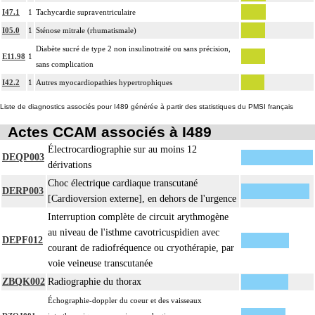
I47.1
1
Tachycardie supraventriculaire
I05.0
1
Sténose mitrale (rhumatismale)
Diabète sucré de type 2 non insulinotraité ou sans précision,
E11.98
1
sans complication
I42.2
1
Autres myocardiopathies hypertrophiques
Liste de diagnostics associés pour I489 générée à partir des statistiques du PMSI français
Actes CCAM associés à I489
Électrocardiographie sur au moins 12
DEQP003
dérivations
Choc électrique cardiaque transcutané
DERP003
[Cardioversion externe], en dehors de l'urgence
Interruption complète de circuit arythmogène
au niveau de l'isthme cavotricuspidien avec
DEPF012
courant de radiofréquence ou cryothérapie, par
voie veineuse transcutanée
ZBQK002
Radiographie du thorax
Échographie-doppler du coeur et des vaisseaux