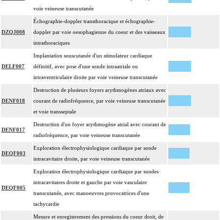
voie veineuse transcutanée
Échographie-doppler transthoracique et échographie-
DZQJ008
doppler par voie oesophagienne du coeur et des vaisseaux
intrathoraciques
Implantation souscutanée d'un stimulateur cardiaque
DELF007
définitif, avec pose d'une sonde intraatriale ou
intraventriculaire droite par voie veineuse transcutanée
Destruction de plusieurs foyers arythmogènes atriaux avec
DENF018
courant de radiofréquence, par voie veineuse transcutanée
et voie transseptale
Destruction d'un foyer arythmogène atrial avec courant de
DENF017
radiofréquence, par voie veineuse transcutanée
Exploration électrophysiologique cardiaque par sonde
DEQF003
intracavitaire droite, par voie veineuse transcutanée
Exploration électrophysiologique cardiaque par sondes
intracavitaires droite et gauche par voie vasculaire
DEQF005
transcutanée, avec manoeuvres provocatrices d'une
tachycardie
Mesure et enregistrement des pressions du coeur droit, de