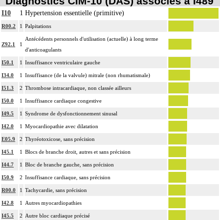
Diagnostics CIM-10 (DAS) associés à I489
I10
1
Hypertension essentielle (primitive)
R00.2
1
Palpitations
Antécédents personnels d'utilisation (actuelle) à long terme
Z92.1
1
d'anticoagulants
I50.1
1
Insuffisance ventriculaire gauche
I34.0
1
Insuffisance (de la valvule) mitrale (non rhumatismale)
I51.3
2
Thrombose intracardiaque, non classée ailleurs
I50.0
1
Insuffisance cardiaque congestive
I49.5
1
Syndrome de dysfonctionnement sinusal
I42.0
1
Myocardiopathie avec dilatation
E05.9
2
Thyréotoxicose, sans précision
I45.1
1
Blocs de branche droit, autres et sans précision
I44.7
1
Bloc de branche gauche, sans précision
I50.9
2
Insuffisance cardiaque, sans précision
R00.0
1
Tachycardie, sans précision
I42.8
1
Autres myocardiopathies
I45.5
2
Autre bloc cardiaque précisé