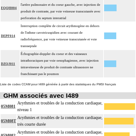
l'artère pulmonaire et du coeur gauche, avec injection de
EQQH004
produit de contraste, par voie veineuse transcutanée avec
perforation du septum interatrial
Interruption complète de circuit arythmogène en dehors
de l'isthme cavotricuspidien avec courant de
DEPF014
radiofréquence, par voie veineuse transcutanée et voie
transseptale
Échographie-doppler du coeur et des vaisseaux
intrathoraciques par voie oesophagienne, avec injection
DZQJ011
intraveineuse de produit de contraste ultrasonore ne
franchissant pas le poumon
Liste de codes CCAM pour I489 générée à partir des statistiques du PMSI français
GHM associés avec I489
Arythmies et troubles de la conduction cardiaque,
05M081
niveau 1
Arythmies et troubles de la conduction cardiaque,
05M08T
très courte durée
Arythmies et troubles de la conduction cardiaque,
05M082