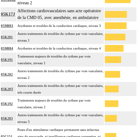
niveau 2
Affections cardiovasculaires sans acte opératoire
05K17J
de la CMD 05, avec anesthésie, en ambulatoire
05M083
Arythmies et troubles de la conduction cardiaque, niveau 3
Autres traitements de troubles du rythme par voie vasculaire,
05K201
niveau 1
05M084
Arythmies et troubles de la conduction cardiaque, niveau 4
Traitements majeurs de troubles du rythme par voie
05K191
vasculaire, niveau 1
Autres traitements de troubles du rythme par voie vasculaire,
05K202
niveau 2
Autres traitements de troubles du rythme par voie vasculaire,
05K20T
très courte durée
Traitements majeurs de troubles du rythme par voie
05K192
vasculaire, niveau 2
Autres traitements de troubles du rythme par voie vasculaire,
05K203
niveau 3
Poses d'un stimulateur cardiaque permanent sans infarctus
05C151
aigu du myocarde, ni insuffisance cardiaque congestive, ni