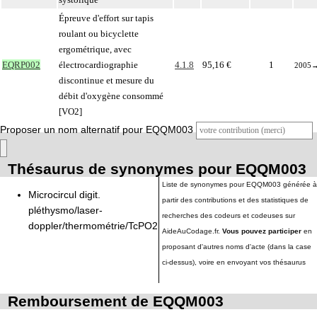
Épreuve d'effort sur tapis
roulant ou bicyclette
ergométrique, avec
EQRP002
électrocardiographie
4.1.8
95,16 €
1
2005
discontinue et mesure du
débit d'oxygène consommé
[VO2]
Proposer un nom alternatif pour EQQM003
Thésaurus de synonymes pour EQQM003
Liste de synonymes pour EQQM003 générée à
Microcircul digit.
partir des contributions et des statistiques de
pléthysmo/laser-
recherches des codeurs et codeuses sur
doppler/thermométrie/TcPO2
AideAuCodage.fr.
Vous pouvez participer
en
proposant d'autres noms d'acte (dans la case
ci-dessus), voire en envoyant vos thésaurus
Remboursement de EQQM003