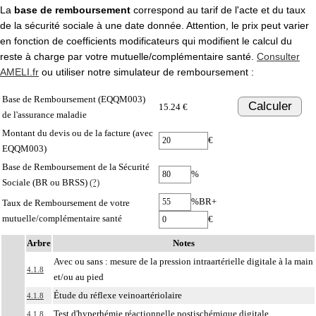
La
base de remboursement
correspond au tarif de l'acte et du taux
de la sécurité sociale à une date donnée. Attention, le prix peut varier
en fonction de coefficients modificateurs qui modifient le calcul du
reste à charge par votre mutuelle/complémentaire santé.
Consulter
AMELI.fr
ou utiliser notre simulateur de remboursement :
Base de Remboursement (EQQM003)
Calculer
15.24 €
de l'assurance maladie
Montant du devis ou de la facture (avec
€
EQQM003)
Base de Remboursement de la Sécurité
%
Sociale (BR ou BRSS)
(?)
%BR+
Taux de Remboursement de votre
mutuelle/complémentaire santé
€
Arbre
Notes
Avec ou sans : mesure de la pression intraartérielle digitale à la main
4.1.8
et/ou au pied
Étude du réflexe veinoartériolaire
4.1.8
Test d'hyperhémie réactionnelle postischémique digitale
4.1.8