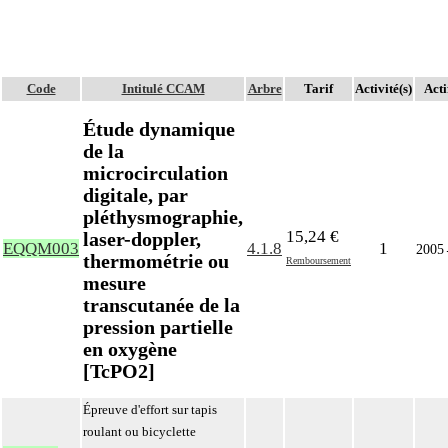
Code
Intitulé CCAM
Arbre
Tarif
Activité(s)
Acti
Étude dynamique
de la
microcirculation
digitale, par
pléthysmographie,
15,24 €
laser-doppler,
EQQM003
4.1.8
1
2005
thermométrie ou
Remboursement
mesure
transcutanée de la
pression partielle
en oxygène
[TcPO2]
Épreuve d'effort sur tapis
roulant ou bicyclette