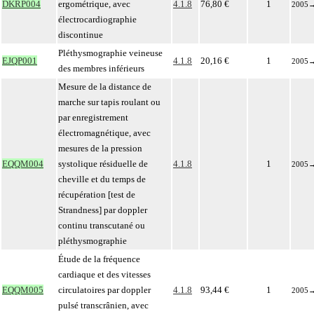
DKRP004
ergométrique, avec
4.1.8
76,80 €
1
2005
électrocardiographie
discontinue
Pléthysmographie veineuse
EJQP001
4.1.8
20,16 €
1
2005
des membres inférieurs
Mesure de la distance de
marche sur tapis roulant ou
par enregistrement
électromagnétique, avec
mesures de la pression
EQQM004
systolique résiduelle de
4.1.8
1
2005
cheville et du temps de
récupération [test de
Strandness] par doppler
continu transcutané ou
pléthysmographie
Étude de la fréquence
cardiaque et des vitesses
EQQM005
circulatoires par doppler
4.1.8
93,44 €
1
2005
pulsé transcrânien, avec