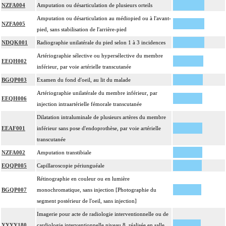
NZFA004
Amputation ou désarticulation de plusieurs orteils
Amputation ou désarticulation au médiopied ou à l'avant-
NZFA005
pied, sans stabilisation de l'arrière-pied
NDQK001
Radiographie unilatérale du pied selon 1 à 3 incidences
Artériographie sélective ou hypersélective du membre
EEQH002
inférieur, par voie artérielle transcutanée
BGQP003
Examen du fond d'oeil, au lit du malade
Artériographie unilatérale du membre inférieur, par
EEQH006
injection intraartérielle fémorale transcutanée
Dilatation intraluminale de plusieurs artères du membre
EEAF001
inférieur sans pose d'endoprothèse, par voie artérielle
transcutanée
NZFA002
Amputation transtibiale
EQQP005
Capillaroscopie périunguéale
Rétinographie en couleur ou en lumière
BGQP007
monochromatique, sans injection [Photographie du
segment postérieur de l'oeil, sans injection]
Imagerie pour acte de radiologie interventionnelle ou de
YYYY180
cardiologie interventionnelle niveau 8, réalisée en salle