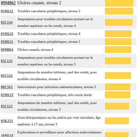
09M062
Ulcères cutanés, niveau 2
05M122
Troubles vasculaires périphériques, niveau 2
Amputations pour troubles circulatoires portant sur le
05C134
membre supérieur ou les orteils, niveau 4
05M124
Troubles vasculaires périphériques, niveau 4
05M121
Troubles vasculaires périphériques, niveau 1
09M064
Ulcères cutanés, niveau 4
Amputations pour troubles circulatoires portant sur le
05C133
membre supérieur ou les orteils, niveau 3
Amputations du membre inférieur, sauf des orteils, pour
05C124
troubles circulatoires, niveau 4
08C563
Interventions pour infections ostéoarticulaires, niveau 3
05M12T
Troubles vasculaires périphériques, très courte durée
Amputations du membre inférieur, sauf des orteils, pour
05C123
troubles circulatoires, niveau 3
Actes thérapeutiques sur les artères par voie vasculaire, âge
05K253
supérieur à 17 ans, niveau 3
Explorations et surveillance pour affections endocriniennes
10M13Z