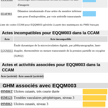
d'imagerie
Dilatation intraluminale d'une artère du membre inférieur
EEAF003
sans pose d'endoprothèse, par voie artérielle transcutanée
Liste de codes CCAM pour EQQM003 générée à partir des statistiques du PMSI français
Actes incompatibles pour EQQM003 dans la CCAM
Acte
Acte incompatible
Étude dynamique de la microcirculation digitale, par pléthysmographie, laser-
EQQM003
doppler, thermométrie ou mesure transcutanée de la pression partielle en oxygène
[TcPO2]
Actes et activités associées pour EQQM003 dans la
CCAM
Acte (activité)
Acte associé (activité)
GHM associés avec EQQM003
09M06T
Ulcères cutanés, très courte durée
05M123
Troubles vasculaires périphériques, niveau 3
09M063
Ulcères cutanés, niveau 3