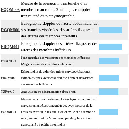
Mesure de la pression intraartérielle d'un
EQQM006
membre en au moins 3 points, par doppler
transcutané ou pléthysmographie
Échographie-doppler de l'aorte abdominale, de
DGQM001
ses branches viscérales, des artères iliaques et
des artères des membres inférieurs
Échographie-doppler des artères iliaques et des
EDQM001
artères des membres inférieurs
Scanographie des vaisseaux des membres inférieurs
EMQH001
[Angioscanner des membres inférieurs]
Échographie-doppler des artères cervicocéphaliques
EBQM002
extracrâniennes, avec échographie-doppler des artères
des membres inférieurs
NZFA010
Amputation ou désarticulation d'un orteil
Mesure de la distance de marche sur tapis roulant ou par
enregistrement électromagnétique, avec mesures de la
EQQM004
pression systolique résiduelle de cheville et du temps de
récupération [test de Strandness] par doppler continu
transcutané ou pléthysmographie