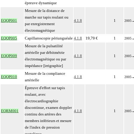
épreuve dynamique
Mesure de la distance de
marche sur tapis roulant ou
EQQP001
4.1.8
1
2005
par enregistrement
électromagnétique
EQQP005
Capillaroscopie périunguéale
4.1.8
19,79 €
1
2005
Mesure de la pulsatilité
artérielle par débitmétrie
EQQP009
4.1.8
1
2005
électromagnétique ou par
impédance [irrigraphie]
Mesure de la compliance
EQQP010
4.1.8
1
2005
artérielle
Épreuve d'effort sur tapis
roulant, avec
électrocardiographie
discontinue, examen doppler
EQRM001
4.1.8
1
2005
continu des artères des
membres inférieurs et mesure
de l'index de pression
systolique