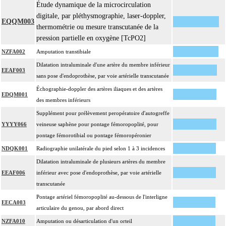
Étude dynamique de la microcirculation
digitale, par pléthysmographie, laser-doppler,
EQQM003
thermométrie ou mesure transcutanée de la
pression partielle en oxygène [TcPO2]
NZFA002
Amputation transtibiale
Dilatation intraluminale d'une artère du membre inférieur
EEAF003
sans pose d'endoprothèse, par voie artérielle transcutanée
Échographie-doppler des artères iliaques et des artères
EDQM001
des membres inférieurs
Supplément pour prélèvement peropératoire d'autogreffe
YYYY066
veineuse saphène pour pontage fémoropoplité, pour
pontage fémorotibial ou pontage fémoropéronier
NDQK001
Radiographie unilatérale du pied selon 1 à 3 incidences
Dilatation intraluminale de plusieurs artères du membre
EEAF006
inférieur avec pose d'endoprothèse, par voie artérielle
transcutanée
Pontage artériel fémoropoplité au-dessous de l'interligne
EECA003
articulaire du genou, par abord direct
NZFA010
Amputation ou désarticulation d'un orteil