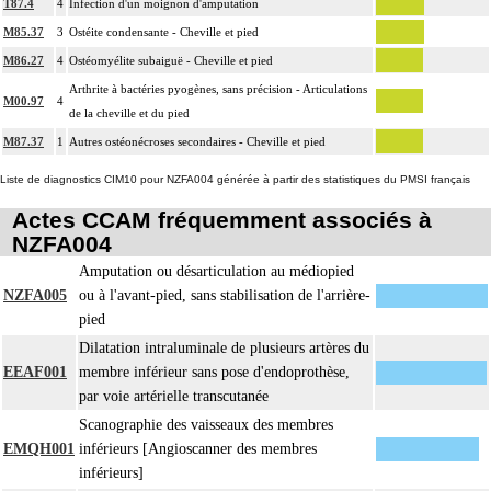
T87.4
4
Infection d'un moignon d'amputation
14
L'ostéotomie inclut l'ostéosynthèse et/ou la contention par appareillage externe.
M85.37
3
Ostéite condensante - Cheville et pied
L'ostéosynthèse d'une fracture inclut sa réduction simultanée et sa contention
14
M86.27
4
Ostéomyélite subaiguë - Cheville et pied
par appareillage externe.
Arthrite à bactéries pyogènes, sans précision - Articulations
La réduction orthopédique extemporanée d'une luxation inclut la contention
M00.97
4
de la cheville et du pied
14
par confection d'un appareillage rigide externe, ou la stabilisation interne
M87.37
1
Autres ostéonécroses secondaires - Cheville et pied
[arthrorise] temporaire.
La réduction orthopédique extemporanée d'une fracture inclut la contention par
Liste de diagnostics CIM10 pour NZFA004 générée à partir des statistiques du PMSI français
confection d'un appareillage rigide externe.
14
Actes CCAM fréquemment associés à
Comprend : réduction orthopédique itérative de fracture, avec gypsotomie de
NZFA004
réaxation
Amputation ou désarticulation au médiopied
Tout acte thérapeutique, par arthrotomie inclut le nettoyage de l'articulation
14
NZFA005
ou à l'avant-pied, sans stabilisation de l'arrière-
traitée.
pied
Tout acte thérapeutique, par arthroscopie inclut le nettoyage de l'articulation
14
Dilatation intraluminale de plusieurs artères du
traitée.
EEAF001
membre inférieur sans pose d'endoprothèse,
14
Toute arthrotomie inclut l'arthroscopie peropératoire éventuelle.
par voie artérielle transcutanée
Scanographie des vaisseaux des membres
EMQH001
inférieurs [Angioscanner des membres
inférieurs]