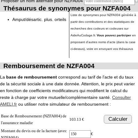
Proposer un nom alternatif pour NZFA004
Thésaurus de synonymes pour NZFA004
Liste de synonymes pour NZFA004 générée à
Amput/désartic. plus. orteils
partir des contributions et des statistiques de
recherches des codeurs et codeuses sur
AideAuCodage.fr.
Vous pouvez participer
en
proposant d'autres noms d'acte (dans la case
ci-dessus), voire en envoyant vos thésaurus
Remboursement de NZFA004
La
base de remboursement
correspond au tarif de l'acte et du taux
de la sécurité sociale à une date donnée. Attention, le prix peut varier
en fonction de coefficients modificateurs qui modifient le calcul du
reste à charge par votre mutuelle/complémentaire santé.
Consulter
AMELI.fr
ou utiliser notre simulateur de remboursement :
Base de Remboursement (NZFA004) de
Calculer
103.13 €
l'assurance maladie
Montant du devis ou de la facture (avec
€
NZFA004)