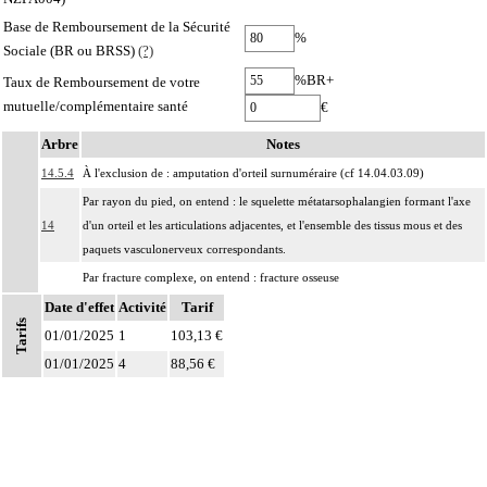
Base de Remboursement de la Sécurité
%
Sociale (BR ou BRSS)
(?)
%BR+
Taux de Remboursement de votre
mutuelle/complémentaire santé
€
Arbre
Notes
14.5.4
À l'exclusion de : amputation d'orteil surnuméraire (cf 14.04.03.09)
Par rayon du pied, on entend : le squelette métatarsophalangien formant l'axe
14
d'un orteil et les articulations adjacentes, et l'ensemble des tissus mous et des
paquets vasculonerveux correspondants.
Par fracture complexe, on entend : fracture osseuse
- comportant au moins 3 fragments principaux,
Date d'effet
Activité
Tarif
14
Tarifs
- incoercible après réduction,
01/01/2025
1
103,13 €
- avec enfoncement ostéochondral nécessitant un geste de relèvement.
01/01/2025
4
88,56 €
Par nettoyage d'une articulation [debridement], on entend :
- résection localisée de synoviale, de replis synoviaux et/ou d'ostéophytes
14
- ablation de corps étrangers intraarticulaires, de fragments fibrocartilagineux
et/ou d'autres chondropathies localisées.
Par exérèse partielle d'un os, on entend :