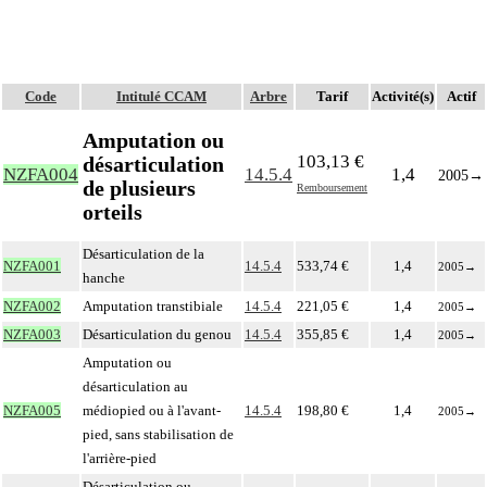
Code
Intitulé CCAM
Arbre
Tarif
Activité(s)
Actif
Amputation ou
103,13 €
désarticulation
NZFA004
14.5.4
1,4
2005
→
de plusieurs
Remboursement
orteils
Désarticulation de la
NZFA001
14.5.4
533,74 €
1,4
2005
→
hanche
NZFA002
Amputation transtibiale
14.5.4
221,05 €
1,4
2005
→
NZFA003
Désarticulation du genou
14.5.4
355,85 €
1,4
2005
→
Amputation ou
désarticulation au
NZFA005
médiopied ou à l'avant-
14.5.4
198,80 €
1,4
2005
→
pied, sans stabilisation de
l'arrière-pied
Désarticulation ou