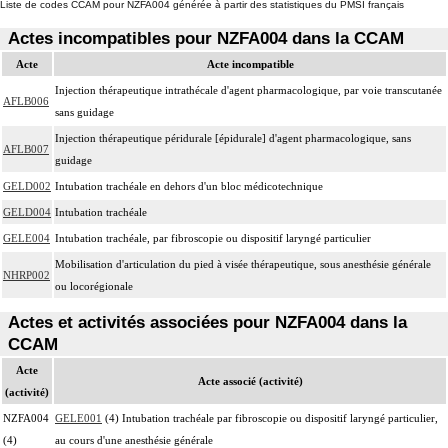
Liste de codes CCAM pour NZFA004 générée à partir des statistiques du PMSI français
Actes incompatibles pour NZFA004 dans la CCAM
Acte
Acte incompatible
Injection thérapeutique intrathécale d'agent pharmacologique, par voie transcutanée
AFLB006
sans guidage
Injection thérapeutique péridurale [épidurale] d'agent pharmacologique, sans
AFLB007
guidage
GELD002
Intubation trachéale en dehors d'un bloc médicotechnique
GELD004
Intubation trachéale
GELE004
Intubation trachéale, par fibroscopie ou dispositif laryngé particulier
Mobilisation d'articulation du pied à visée thérapeutique, sous anesthésie générale
NHRP002
ou locorégionale
Actes et activités associées pour NZFA004 dans la
CCAM
Acte
Acte associé (activité)
(activité)
NZFA004
GELE001
(4) Intubation trachéale par fibroscopie ou dispositif laryngé particulier,
(4)
au cours d'une anesthésie générale