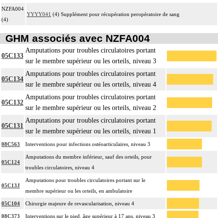
NZFA004
YYYY041
(4) Supplément pour récupération peropératoire de sang
(4)
GHM associés avec NZFA004
Amputations pour troubles circulatoires portant
05C133
sur le membre supérieur ou les orteils, niveau 3
Amputations pour troubles circulatoires portant
05C134
sur le membre supérieur ou les orteils, niveau 4
Amputations pour troubles circulatoires portant
05C132
sur le membre supérieur ou les orteils, niveau 2
Amputations pour troubles circulatoires portant
05C131
sur le membre supérieur ou les orteils, niveau 1
08C563
Interventions pour infections ostéoarticulaires, niveau 3
Amputations du membre inférieur, sauf des orteils, pour
05C124
troubles circulatoires, niveau 4
Amputations pour troubles circulatoires portant sur le
05C13J
membre supérieur ou les orteils, en ambulatoire
05C104
Chirurgie majeure de revascularisation, niveau 4
08C373
Interventions sur le pied, âge supérieur à 17 ans, niveau 3