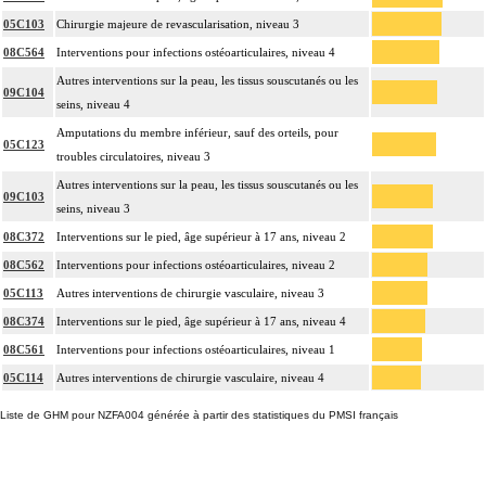
05C103
Chirurgie majeure de revascularisation, niveau 3
08C564
Interventions pour infections ostéoarticulaires, niveau 4
Autres interventions sur la peau, les tissus souscutanés ou les
09C104
seins, niveau 4
Amputations du membre inférieur, sauf des orteils, pour
05C123
troubles circulatoires, niveau 3
Autres interventions sur la peau, les tissus souscutanés ou les
09C103
seins, niveau 3
08C372
Interventions sur le pied, âge supérieur à 17 ans, niveau 2
08C562
Interventions pour infections ostéoarticulaires, niveau 2
05C113
Autres interventions de chirurgie vasculaire, niveau 3
08C374
Interventions sur le pied, âge supérieur à 17 ans, niveau 4
08C561
Interventions pour infections ostéoarticulaires, niveau 1
05C114
Autres interventions de chirurgie vasculaire, niveau 4
Liste de GHM pour NZFA004 générée à partir des statistiques du PMSI français