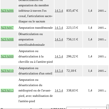
amputation du membre
NZFA006
inférieur à travers l'os
14.5.4
835,47 €
1,4
2005
→
coxal, l'articulation sacro-
iliaque ou le sacrum
NZFA007
Amputation transfémorale
14.5.4
223,15 €
1,4
2005
→
Désarticulation ou
NZFA008
amputation
14.5.4
756,11 €
1,4
2005
→
interilioabdominale
Amputation ou
NZFA009
désarticulation à la
14.5.4
296,22 €
1,4
2005
→
cheville ou à l'arrière-pied
Amputation ou
NZFA010
14.5.4
72,18 €
1,4
2005
→
désarticulation d'un orteil
Amputation ou
désarticulation du
NZFA013
médiopied ou de l'avant-
14.5.4
338,63 €
1,4
2005
→
pied, avec stabilisation de
l'arrière-pied