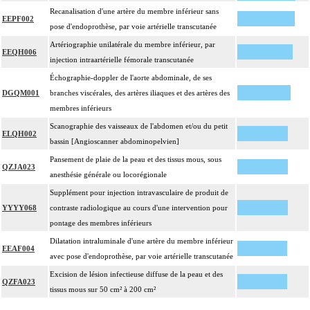
Recanalisation d'une artère du membre inférieur sans
EEPF002
pose d'endoprothèse, par voie artérielle transcutanée
Artériographie unilatérale du membre inférieur, par
EEQH006
injection intraartérielle fémorale transcutanée
Échographie-doppler de l'aorte abdominale, de ses
DGQM001
branches viscérales, des artères iliaques et des artères des
membres inférieurs
Scanographie des vaisseaux de l'abdomen et/ou du petit
ELQH002
bassin [Angioscanner abdominopelvien]
Pansement de plaie de la peau et des tissus mous, sous
QZJA023
anesthésie générale ou locorégionale
Supplément pour injection intravasculaire de produit de
YYYY068
contraste radiologique au cours d'une intervention pour
pontage des membres inférieurs
Dilatation intraluminale d'une artère du membre inférieur
EEAF004
avec pose d'endoprothèse, par voie artérielle transcutanée
Excision de lésion infectieuse diffuse de la peau et des
QZFA023
tissus mous sur 50 cm² à 200 cm²