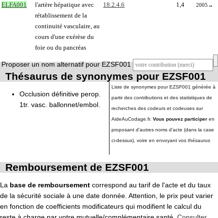
ELFA001
l'artère hépatique avec
18.2.4.6
1,4
2005
→
rétablissement de la
continuité vasculaire, au
cours d'une exérèse du
foie ou du pancréas
Proposer un nom alternatif pour EZSF001
Thésaurus de synonymes pour EZSF001
Liste de synonymes pour EZSF001 générée à
Occlusion définitive perop.
partir des contributions et des statistiques de
1tr. vasc. ballonnet/embol.
recherches des codeurs et codeuses sur
AideAuCodage.fr.
Vous pouvez participer
en
proposant d'autres noms d'acte (dans la case
ci-dessus), voire en envoyant vos thésaurus
Remboursement de EZSF001
La
base de remboursement
correspond au tarif de l'acte et du taux
de la sécurité sociale à une date donnée. Attention, le prix peut varier
en fonction de coefficients modificateurs qui modifient le calcul du
reste à charge par votre mutuelle/complémentaire santé.
Consulter