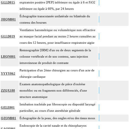
GLLD015
expiratoire positive [PEP] inférieure ou égale à 6 et FiO2
inférieure ou égale à 60%, par 24 heures
Échographie transcutanée unilatérale ou bilatérale du
JHQM001
contenu des bourses
Ventilation barométrique ou volumétrique non effractive
GLLD019
au masque facial pendant au moins 2 heures cumulées au
cours des 12 heures, pour insuffisance respiratoire aigüe
Remnographie [IRM] d'un ou de deux segments de la
LHQN001
colonne vertébrale et de son contenu, sans injection
intraveineuse de produit de contraste
Participation d'un 2ème chirurgien au cours d'un acte de
YYYY062
chirurgie cardiaque
Examen anatomopathologique de pièce d'exérèse
ZZQX188
monobloc ou en fragments non différenciés, d'une
structure anatomique
Intubation trachéale par fibroscopie ou dispositif laryngé
GELE001
particulier, au cours d'une anesthésie générale
QZQM001
Échographie de la peau, des ongles et/ou des tissus mous
Endoscopie de la cavité nasale et du rhinopharynx
GAQE001