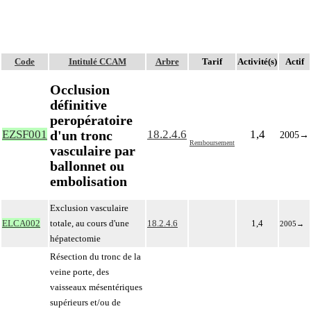
Code
Intitulé CCAM
Arbre
Tarif
Activité(s)
Actif
Occlusion
définitive
peropératoire
d'un tronc
EZSF001
18.2.4.6
1,4
2005
→
Remboursement
vasculaire par
ballonnet ou
embolisation
Exclusion vasculaire
ELCA002
totale, au cours d'une
18.2.4.6
1,4
2005
→
hépatectomie
Résection du tronc de la
veine porte, des
vaisseaux mésentériques
supérieurs et/ou de