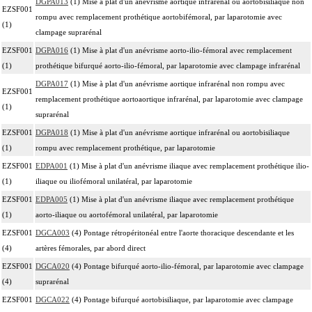
DGPA013
(1) Mise à plat d'un anévrisme aortique infrarénal ou aortobisiliaque non
EZSF001
rompu avec remplacement prothétique aortobifémoral, par laparotomie avec
(1)
clampage suprarénal
EZSF001
DGPA016
(1) Mise à plat d'un anévrisme aorto-ilio-fémoral avec remplacement
(1)
prothétique bifurqué aorto-ilio-fémoral, par laparotomie avec clampage infrarénal
DGPA017
(1) Mise à plat d'un anévrisme aortique infrarénal non rompu avec
EZSF001
remplacement prothétique aortoaortique infrarénal, par laparotomie avec clampage
(1)
suprarénal
EZSF001
DGPA018
(1) Mise à plat d'un anévrisme aortique infrarénal ou aortobisiliaque
(1)
rompu avec remplacement prothétique, par laparotomie
EZSF001
EDPA001
(1) Mise à plat d'un anévrisme iliaque avec remplacement prothétique ilio-
(1)
iliaque ou iliofémoral unilatéral, par laparotomie
EZSF001
EDPA005
(1) Mise à plat d'un anévrisme iliaque avec remplacement prothétique
(1)
aorto-iliaque ou aortofémoral unilatéral, par laparotomie
EZSF001
DGCA003
(4) Pontage rétropéritonéal entre l'aorte thoracique descendante et les
(4)
artères fémorales, par abord direct
EZSF001
DGCA020
(4) Pontage bifurqué aorto-ilio-fémoral, par laparotomie avec clampage
(4)
suprarénal
EZSF001
DGCA022
(4) Pontage bifurqué aortobisiliaque, par laparotomie avec clampage