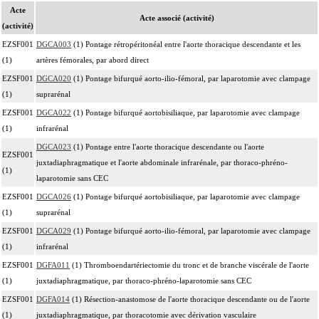
Acte
Acte associé (activité)
(activité)
EZSF001
DGCA003
(1) Pontage rétropéritonéal entre l'aorte thoracique descendante et les
(1)
artères fémorales, par abord direct
EZSF001
DGCA020
(1) Pontage bifurqué aorto-ilio-fémoral, par laparotomie avec clampage
(1)
suprarénal
EZSF001
DGCA022
(1) Pontage bifurqué aortobisiliaque, par laparotomie avec clampage
(1)
infrarénal
DGCA023
(1) Pontage entre l'aorte thoracique descendante ou l'aorte
EZSF001
juxtadiaphragmatique et l'aorte abdominale infrarénale, par thoraco-phréno-
(1)
laparotomie sans CEC
EZSF001
DGCA026
(1) Pontage bifurqué aortobisiliaque, par laparotomie avec clampage
(1)
suprarénal
EZSF001
DGCA029
(1) Pontage bifurqué aorto-ilio-fémoral, par laparotomie avec clampage
(1)
infrarénal
EZSF001
DGFA011
(1) Thromboendartériectomie du tronc et de branche viscérale de l'aorte
(1)
juxtadiaphragmatique, par thoraco-phréno-laparotomie sans CEC
EZSF001
DGFA014
(1) Résection-anastomose de l'aorte thoracique descendante ou de l'aorte
(1)
juxtadiaphragmatique, par thoracotomie avec dérivation vasculaire