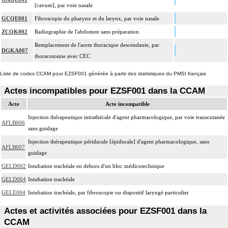
[cavum], par voie nasale
GCQE001
Fibroscopie du pharynx et du larynx, par voie nasale
ZCQK002
Radiographie de l'abdomen sans préparation
Remplacement de l'aorte thoracique descendante, par
DGKA007
thoracotomie avec CEC
Liste de codes CCAM pour EZSF001 générée à partir des statistiques du PMSI français
Actes incompatibles pour EZSF001 dans la CCAM
Acte
Acte incompatible
Injection thérapeutique intrathécale d'agent pharmacologique, par voie transcutanée
AFLB006
sans guidage
Injection thérapeutique péridurale [épidurale] d'agent pharmacologique, sans
AFLB007
guidage
GELD002
Intubation trachéale en dehors d'un bloc médicotechnique
GELD004
Intubation trachéale
GELE004
Intubation trachéale, par fibroscopie ou dispositif laryngé particulier
Actes et activités associées pour EZSF001 dans la
CCAM