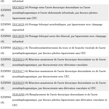
(4)
infrarénal
DGCA023
(4) Pontage entre l'aorte thoracique descendante ou l'aorte
EZSF001
juxtadiaphragmatique et l'aorte abdominale infrarénale, par thoraco-phréno-
(4)
laparotomie sans CEC
EZSF001
DGCA026
(4) Pontage bifurqué aortobisiliaque, par laparotomie avec clampage
(4)
suprarénal
EZSF001
DGCA029
(4) Pontage bifurqué aorto-ilio-fémoral, par laparotomie avec clampage
(4)
infrarénal
EZSF001
DGFA011
(4) Thromboendartériectomie du tronc et de branche viscérale de l'aorte
(4)
juxtadiaphragmatique, par thoraco-phréno-laparotomie sans CEC
EZSF001
DGFA014
(4) Résection-anastomose de l'aorte thoracique descendante ou de l'aorte
(4)
juxtadiaphragmatique, par thoracotomie avec dérivation vasculaire
EZSF001
DGFA017
(4) Résection-anastomose de l'aorte thoracique descendante ou de l'aorte
(4)
juxtadiaphragmatique, par thoracotomie avec CEC
EZSF001
DGFA019
(4) Résection-anastomose de l'aorte thoracique descendante ou de l'aorte
(4)
juxtadiaphragmatique, par thoracotomie sans dérivation vasculaire ni CEC
DGKA006
(4) Remplacement de l'aorte thoracique descendante et de l'aorte
EZSF001
juxtadiaphragmatique, par thoraco-phréno-laparotomie sans dérivation vasculaire ni
(4)
CEC