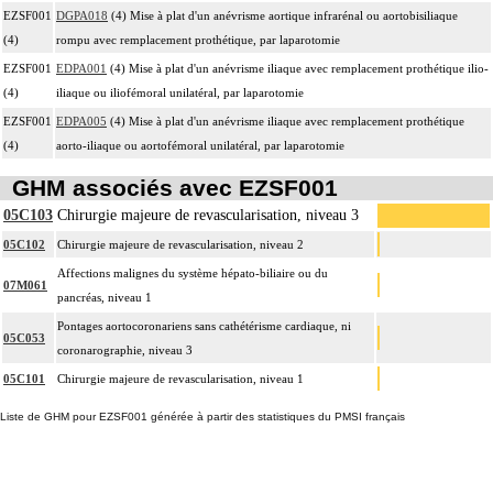
EZSF001
DGPA018
(4) Mise à plat d'un anévrisme aortique infrarénal ou aortobisiliaque
(4)
rompu avec remplacement prothétique, par laparotomie
EZSF001
EDPA001
(4) Mise à plat d'un anévrisme iliaque avec remplacement prothétique ilio-
(4)
iliaque ou iliofémoral unilatéral, par laparotomie
EZSF001
EDPA005
(4) Mise à plat d'un anévrisme iliaque avec remplacement prothétique
(4)
aorto-iliaque ou aortofémoral unilatéral, par laparotomie
GHM associés avec EZSF001
05C103
Chirurgie majeure de revascularisation, niveau 3
05C102
Chirurgie majeure de revascularisation, niveau 2
Affections malignes du système hépato-biliaire ou du
07M061
pancréas, niveau 1
Pontages aortocoronariens sans cathétérisme cardiaque, ni
05C053
coronarographie, niveau 3
05C101
Chirurgie majeure de revascularisation, niveau 1
Liste de GHM pour EZSF001 générée à partir des statistiques du PMSI français