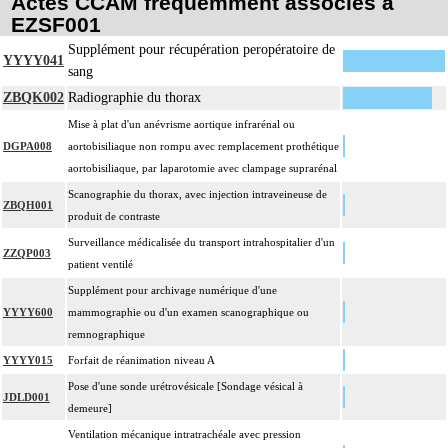
Actes CCAM fréquemment associés à
EZSF001
Supplément pour récupération peropératoire de
YYYY041
sang
ZBQK002
Radiographie du thorax
Mise à plat d'un anévrisme aortique infrarénal ou
DGPA008
aortobisiliaque non rompu avec remplacement prothétique
aortobisiliaque, par laparotomie avec clampage suprarénal
Scanographie du thorax, avec injection intraveineuse de
ZBQH001
produit de contraste
Surveillance médicalisée du transport intrahospitalier d'un
ZZQP003
patient ventilé
Supplément pour archivage numérique d'une
YYYY600
mammographie ou d'un examen scanographique ou
remnographique
YYYY015
Forfait de réanimation niveau A
Pose d'une sonde urétrovésicale [Sondage vésical à
JDLD001
demeure]
Ventilation mécanique intratrachéale avec pression