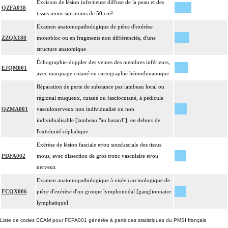
Excision de lésion infectieuse diffuse de la peau et des
QZFA038
tissus mous sur moins de 50 cm²
Examen anatomopathologique de pièce d'exérèse
ZZQX188
monobloc ou en fragments non différenciés, d'une
structure anatomique
Échographie-doppler des veines des membres inférieurs,
EJQM001
avec marquage cutané ou cartographie hémodynamique
Réparation de perte de substance par lambeau local ou
régional muqueux, cutané ou fasciocutané, à pédicule
QZMA001
vasculonerveux non individualisé ou non
individualisable [lambeau "au hasard"], en dehors de
l'extrémité céphalique
Exérèse de lésion fasciale et/ou sousfasciale des tissus
PDFA002
mous, avec dissection de gros tronc vasculaire et/ou
nerveux
Examen anatomopathologique à visée carcinologique de
FCQX006
pièce d'exérèse d'un groupe lymphonodal [ganglionnaire
lymphatique]
Liste de codes CCAM pour FCPA001 générée à partir des statistiques du PMSI français