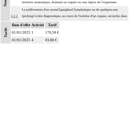
Notes
territoire anatomique, drainant un organe ou une région de l'organisme.
Le prélèvement d'un noeud [ganglion] lymphatique ou de quelques-uns
5.2.2
[picking] à titre diagnostique, au cours de l'exérèse d'un organe, est inclus dans
l'acte principal et ne donne pas lieu à codage supplémentaire.
Date d'effet
Activité
Tarif
Tarifs
01/01/2025
1
170,59 €
01/01/2025
4
83,86 €