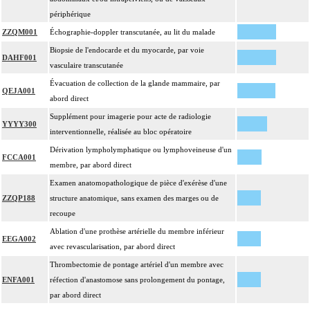
périphérique
ZZQM001
Échographie-doppler transcutanée, au lit du malade
Biopsie de l'endocarde et du myocarde, par voie
DAHF001
vasculaire transcutanée
Évacuation de collection de la glande mammaire, par
QEJA001
abord direct
Supplément pour imagerie pour acte de radiologie
YYYY300
interventionnelle, réalisée au bloc opératoire
Dérivation lympholymphatique ou lymphoveineuse d'un
FCCA001
membre, par abord direct
Examen anatomopathologique de pièce d'exérèse d'une
ZZQP188
structure anatomique, sans examen des marges ou de
recoupe
Ablation d'une prothèse artérielle du membre inférieur
EEGA002
avec revascularisation, par abord direct
Thrombectomie de pontage artériel d'un membre avec
ENFA001
réfection d'anastomose sans prolongement du pontage,
par abord direct