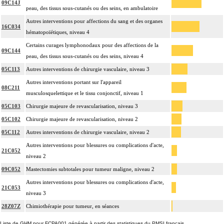
09C14J
peau, des tissus sous-cutanés ou des seins, en ambulatoire
Autres interventions pour affections du sang et des organes
16C034
hématopoïétiques, niveau 4
Certains curages lymphonodaux pour des affections de la
09C144
peau, des tissus sous-cutanés ou des seins, niveau 4
05C113
Autres interventions de chirurgie vasculaire, niveau 3
Autres interventions portant sur l'appareil
08C211
musculosquelettique et le tissu conjonctif, niveau 1
05C103
Chirurgie majeure de revascularisation, niveau 3
05C102
Chirurgie majeure de revascularisation, niveau 2
05C112
Autres interventions de chirurgie vasculaire, niveau 2
Autres interventions pour blessures ou complications d'acte,
21C052
niveau 2
09C052
Mastectomies subtotales pour tumeur maligne, niveau 2
Autres interventions pour blessures ou complications d'acte,
21C053
niveau 3
28Z07Z
Chimiothérapie pour tumeur, en séances
Liste de GHM pour FCPA001 générée à partir des statistiques du PMSI français