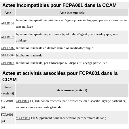
Actes incompatibles pour FCPA001 dans la CCAM
Acte
Acte incompatible
Injection thérapeutique intrathécale d'agent pharmacologique, par voie transcutanée
AFLB006
sans guidage
Injection thérapeutique péridurale [épidurale] d'agent pharmacologique, sans
AFLB007
guidage
GELD002
Intubation trachéale en dehors d'un bloc médicotechnique
GELD004
Intubation trachéale
GELE004
Intubation trachéale, par fibroscopie ou dispositif laryngé particulier
Actes et activités associées pour FCPA001 dans la
CCAM
Acte
Acte associé (activité)
(activité)
FCPA001
GELE001
(4) Intubation trachéale par fibroscopie ou dispositif laryngé particulier,
(4)
au cours d'une anesthésie générale
FCPA001
YYYY041
(4) Supplément pour récupération peropératoire de sang
(4)