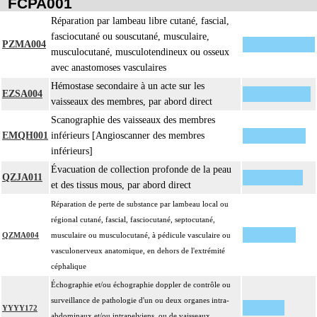
FCPA001
Réparation par lambeau libre cutané, fascial,
fasciocutané ou souscutané, musculaire,
PZMA004
musculocutané, musculotendineux ou osseux
avec anastomoses vasculaires
Hémostase secondaire à un acte sur les
EZSA004
vaisseaux des membres, par abord direct
Scanographie des vaisseaux des membres
EMQH001
inférieurs [Angioscanner des membres
inférieurs]
Évacuation de collection profonde de la peau
QZJA011
et des tissus mous, par abord direct
Réparation de perte de substance par lambeau local ou
régional cutané, fascial, fasciocutané, septocutané,
QZMA004
musculaire ou musculocutané, à pédicule vasculaire ou
vasculonerveux anatomique, en dehors de l'extrémité
céphalique
Échographie et/ou échographie doppler de contrôle ou
surveillance de pathologie d'un ou deux organes intra-
YYYY172
abdominaux et/ou intrapelviens, ou de vaisseaux