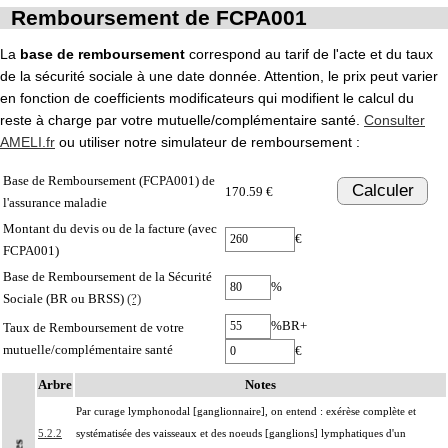
Remboursement de FCPA001
La
base de remboursement
correspond au tarif de l'acte et du taux
de la sécurité sociale à une date donnée. Attention, le prix peut varier
en fonction de coefficients modificateurs qui modifient le calcul du
reste à charge par votre mutuelle/complémentaire santé.
Consulter
AMELI.fr
ou utiliser notre simulateur de remboursement :
Base de Remboursement (FCPA001) de
Calculer
170.59 €
l'assurance maladie
Montant du devis ou de la facture (avec
€
FCPA001)
Base de Remboursement de la Sécurité
%
Sociale (BR ou BRSS)
(?)
%BR+
Taux de Remboursement de votre
mutuelle/complémentaire santé
€
Arbre
Notes
Par curage lymphonodal [ganglionnaire], on entend : exérèse complète et
5.2.2
systématisée des vaisseaux et des noeuds [ganglions] lymphatiques d'un