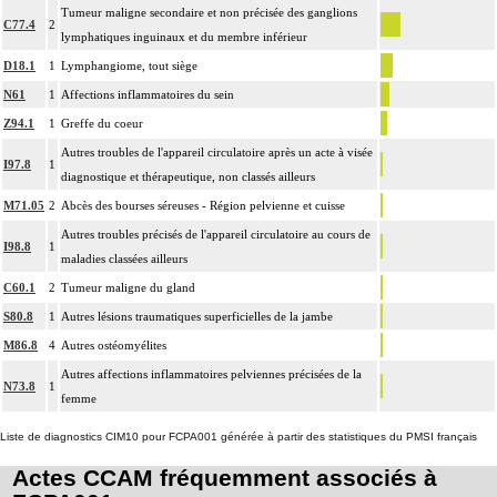
Tumeur maligne secondaire et non précisée des ganglions
C77.4
2
lymphatiques inguinaux et du membre inférieur
D18.1
1
Lymphangiome, tout siège
N61
1
Affections inflammatoires du sein
Z94.1
1
Greffe du coeur
Autres troubles de l'appareil circulatoire après un acte à visée
I97.8
1
diagnostique et thérapeutique, non classés ailleurs
M71.05
2
Abcès des bourses séreuses - Région pelvienne et cuisse
Autres troubles précisés de l'appareil circulatoire au cours de
I98.8
1
maladies classées ailleurs
C60.1
2
Tumeur maligne du gland
S80.8
1
Autres lésions traumatiques superficielles de la jambe
M86.8
4
Autres ostéomyélites
Autres affections inflammatoires pelviennes précisées de la
N73.8
1
femme
Liste de diagnostics CIM10 pour FCPA001 générée à partir des statistiques du PMSI français
Actes CCAM fréquemment associés à