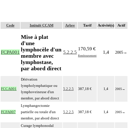
Code
Intitulé CCAM
Arbre
Tarif
Activité(s)
Actif
Mise à plat
d'une
170,59 €
lymphocèle d'un
FCPA001
5.2.2.5
1,4
2005
→
membre avec
Remboursement
lymphostase,
par abord direct
Dérivation
lympholymphatique ou
FCCA001
5.2.2.5
387,18 €
1,4
2005
→
lymphoveineuse d'un
membre, par abord direct
Lymphangectomie
FCFA007
partielle ou totale d'un
5.2.2.5
387,18 €
1,4
2005
→
membre, par abord direct
Curage lymphonodal