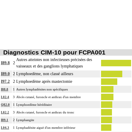
Diagnostics CIM-10 pour FCPA001
Autres atteintes non infectieuses précisées des
I89.8
2
vaisseaux et des ganglions lymphatiques
I89.0
2
Lymphoedème, non classé ailleurs
I97.2
2
Lymphoedème après mastectomie
I88.8
1
Autres lymphadénites non spécifiques
L02.4
3
Abcès cutané, furoncle et anthrax d'un membre
Q82.0
1
Lymphoedème héréditaire
L02.2
3
Abcès cutané, furoncle et anthrax du tronc
I89.1
2
Lymphangite
L04.3
1
Lymphadénite aiguë d'un membre inférieur