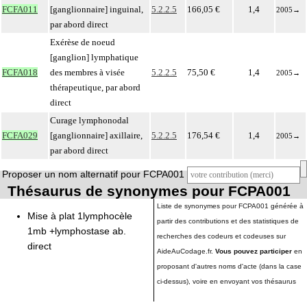
FCFA011
[ganglionnaire] inguinal,
5.2.2.5
166,05 €
1,4
2005
→
par abord direct
Exérèse de noeud
[ganglion] lymphatique
FCFA018
des membres à visée
5.2.2.5
75,50 €
1,4
2005
→
thérapeutique, par abord
direct
Curage lymphonodal
FCFA029
[ganglionnaire] axillaire,
5.2.2.5
176,54 €
1,4
2005
→
par abord direct
Proposer un nom alternatif pour FCPA001
Thésaurus de synonymes pour FCPA001
Liste de synonymes pour FCPA001 générée à
Mise à plat 1lymphocèle
partir des contributions et des statistiques de
1mb +lymphostase ab.
recherches des codeurs et codeuses sur
direct
AideAuCodage.fr.
Vous pouvez participer
en
proposant d'autres noms d'acte (dans la case
ci-dessus), voire en envoyant vos thésaurus