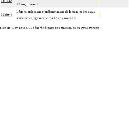
01C042
17 ans, niveau 2
Lésions, infections et inflammations de la peau et des tissus
09M044
souscutanés, âge inférieur à 18 ans, niveau 4
Liste de GHM pour I891 générée à partir des statistiques du PMSI français