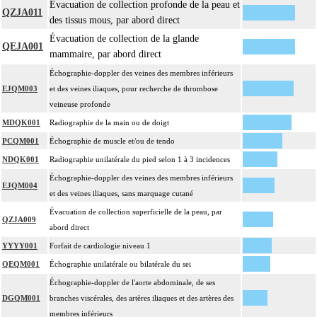
Évacuation de collection profonde de la peau et
QZJA011
des tissus mous, par abord direct
Évacuation de collection de la glande
QEJA001
mammaire, par abord direct
Échographie-doppler des veines des membres inférieurs
EJQM003
et des veines iliaques, pour recherche de thrombose
veineuse profonde
MDQK001
Radiographie de la main ou de doigt
PCQM001
Échographie de muscle et/ou de tendo
NDQK001
Radiographie unilatérale du pied selon 1 à 3 incidences
Échographie-doppler des veines des membres inférieurs
EJQM004
et des veines iliaques, sans marquage cutané
Évacuation de collection superficielle de la peau, par
QZJA009
abord direct
YYYY001
Forfait de cardiologie niveau 1
QEQM001
Échographie unilatérale ou bilatérale du sei
Échographie-doppler de l'aorte abdominale, de ses
DGQM001
branches viscérales, des artères iliaques et des artères des
membres inférieurs