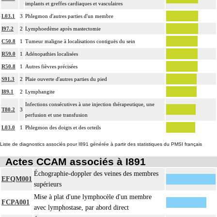
implants et greffes cardiaques et vasculaires
L03.1
3
Phlegmon d'autres parties d'un membre
I97.2
2
Lymphoedème après mastectomie
C50.8
1
Tumeur maligne à localisations contiguës du sein
R59.0
1
Adénopathies localisées
R50.8
1
Autres fièvres précisées
S91.3
2
Plaie ouverte d'autres parties du pied
I89.1
2
Lymphangite
Infections consécutives à une injection thérapeutique, une
T80.2
3
perfusion et une transfusion
L03.0
1
Phlegmon des doigts et des orteils
Liste de diagnostics associés pour I891 générée à partir des statistiques du PMSI français
Actes CCAM associés à I891
Échographie-doppler des veines des membres
EFQM001
supérieurs
Mise à plat d'une lymphocèle d'un membre
FCPA001
avec lymphostase, par abord direct