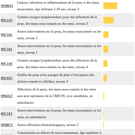
Lésions, infections et inflammations de la peau et des tissus
09M043
souscutanés, âge inférieur à 18 ans, niveau 3
Certains curages lymphonodaux pour des affections de la
09C143
peau, des tissus sous-cutanés ou des seins, niveau 3
Autres interventions sur la peau, les tissus souscutanés ou les
09C102
seins, niveau 2
Autres interventions sur la peau, les tissus souscutanés ou les
09C101
seins, niveau 1
Certains curages lymphonodaux pour des affections de la
09C144
peau, des tissus sous-cutanés ou des seins, niveau 4
Greffes de peau et/ou parages de plaie à l'exception des
09C033
ulcères cutanés et cellulites, niveau 3
Affections de la peau, des tissus sous-cutanés et des seins
09K02J
sans acte opératoire de la CMD 09, avec anesthésie, en
ambulatoire
Autres interventions sur la peau, les tissus souscutanés ou les
09C10J
seins, en ambulatoire
09M072
Autres affections dermatologiques, niveau 2
Craniotomies en dehors de tout traumatisme, âge supérieur à