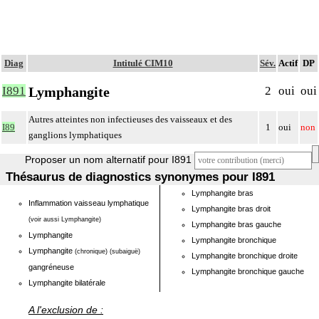
Diag
Intitulé CIM10
Sév.
Actif
DP
Lymphangite
I891
2
oui
oui
Autres atteintes non infectieuses des vaisseaux et des
I89
1
oui
non
ganglions lymphatiques
Proposer un nom alternatif pour I891
Thésaurus de diagnostics synonymes pour I891
Lymphangite bras
Inflammation vaisseau lymphatique
Lymphangite bras droit
(voir aussi Lymphangite)
Lymphangite bras gauche
Lymphangite
Lymphangite bronchique
Lymphangite
(chronique)
(subaiguë)
Lymphangite bronchique droite
gangréneuse
Lymphangite bronchique gauche
Lymphangite bilatérale
A l'exclusion de :