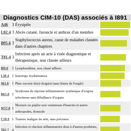
Diagnostics CIM-10 (DAS) associés à I891
A46
3
Érysipèle
L02.4
3
Abcès cutané, furoncle et anthrax d'un membre
Staphylococcus aureus, cause de maladies classées
B95.6
3
dans d'autres chapitres
Infection après un acte à visée diagnostique et
T81.4
3
thérapeutique, non classée ailleurs
I89.0
2
Lymphoedème, non classé ailleurs
L30.4
2
Intertrigo érythémateux
S61.0
1
Plaie ouverte de(s) doigt(s) (sans lésion de l'ongle)
Syndrome de réponse inflammatoire systémique d'origine
R65.0
2
infectieuse sans défaillance d'organe
Morsure ou piqûre non venimeuse d'insectes et autres
W57.0
1
arthropodes, domicile
C50.9
1
Tumeur maligne du sein, sans précision
Infection et réaction inflammatoire dues à d'autres prothèses,
T82.7
4