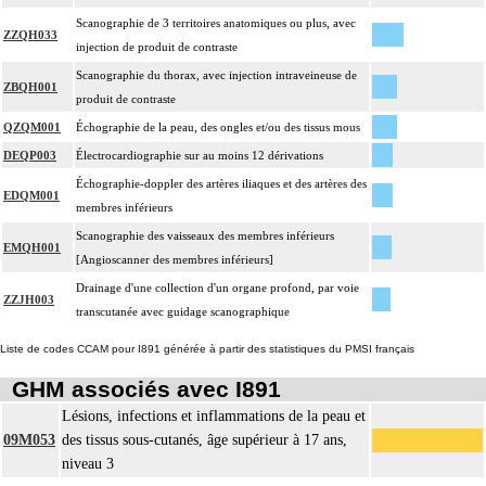
Scanographie de 3 territoires anatomiques ou plus, avec
ZZQH033
injection de produit de contraste
Scanographie du thorax, avec injection intraveineuse de
ZBQH001
produit de contraste
QZQM001
Échographie de la peau, des ongles et/ou des tissus mous
DEQP003
Électrocardiographie sur au moins 12 dérivations
Échographie-doppler des artères iliaques et des artères des
EDQM001
membres inférieurs
Scanographie des vaisseaux des membres inférieurs
EMQH001
[Angioscanner des membres inférieurs]
Drainage d'une collection d'un organe profond, par voie
ZZJH003
transcutanée avec guidage scanographique
Liste de codes CCAM pour I891 générée à partir des statistiques du PMSI français
GHM associés avec I891
Lésions, infections et inflammations de la peau et
09M053
des tissus sous-cutanés, âge supérieur à 17 ans,
niveau 3