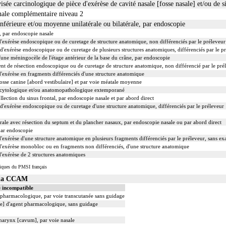
e carcinologique de pièce d'exérèse de cavité nasale [fosse nasale] et/ou de s
nale complémentaire niveau 2
nférieure et/ou moyenne unilatérale ou bilatérale, par endoscopie
, par endoscopie nasale
exérèse endoscopique ou de curetage de structure anatomique, non différenciés par le préleveur
exérèse endoscopique ou de curetage de plusieurs structures anatomiques, différenciés par le pr
une méningocèle de l'étage antérieur de la base du crâne, par endoscopie
de résection endoscopique ou de curetage de structure anatomique, non différencié par le pré
xérèse en fragments différenciés d'une structure anatomique
fosse canine [abord vestibulaire] et par voie méatale moyenne
 cytologique et/ou anatomopathologique extemporané
llection du sinus frontal, par endoscopie nasale et par abord direct
'exérèse endoscopique ou de curetage d'une structure anatomique, différenciés par le préleveur
érale avec résection du septum et du plancher nasaux, par endoscopie nasale ou par abord direct
 par endoscopie
xérèse d'une structure anatomique en plusieurs fragments différenciés par le préleveur, sans 
exérèse monobloc ou en fragments non différenciés, d'une structure anatomique
exérèse de 2 structures anatomiques
iques du PMSI français
s la CCAM
 incompatible
t pharmacologique, par voie transcutanée sans guidage
ale] d'agent pharmacologique, sans guidage
pharynx [cavum], par voie nasale