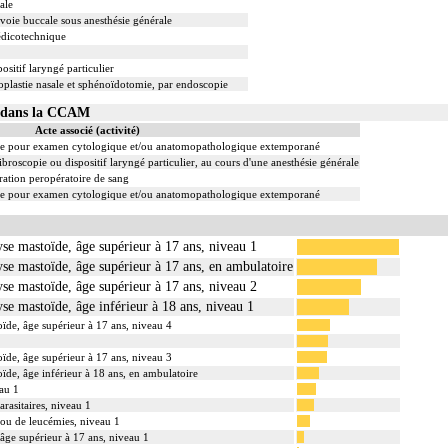
ale
oie buccale sous anesthésie générale
édicotechnique
ositif laryngé particulier
oplastie nasale et sphénoïdotomie, par endoscopie
17 dans la CCAM
Acte associé (activité)
re pour examen cytologique et/ou anatomopathologique extemporané
ibroscopie ou dispositif laryngé particulier, au cours d'une anesthésie générale
ation peropératoire de sang
re pour examen cytologique et/ou anatomopathologique extemporané
hyse mastoïde, âge supérieur à 17 ans, niveau 1
hyse mastoïde, âge supérieur à 17 ans, en ambulatoire
hyse mastoïde, âge supérieur à 17 ans, niveau 2
hyse mastoïde, âge inférieur à 18 ans, niveau 1
oïde, âge supérieur à 17 ans, niveau 4
oïde, âge supérieur à 17 ans, niveau 3
oïde, âge inférieur à 18 ans, en ambulatoire
eau 1
arasitaires, niveau 1
ou de leucémies, niveau 1
âge supérieur à 17 ans, niveau 1