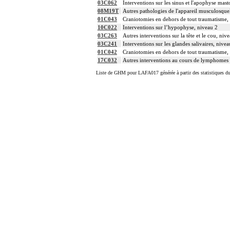
03C062
Interventions sur les sinus et l'apophyse mast
08M19T
Autres pathologies de l'appareil musculosquele
01C043
Craniotomies en dehors de tout traumatisme, 
10C022
Interventions sur l’hypophyse, niveau 2
03C263
Autres interventions sur la tête et le cou, niv
03C241
Interventions sur les glandes salivaires, nivea
01C042
Craniotomies en dehors de tout traumatisme, 
17C032
Autres interventions au cours de lymphomes 
Liste de GHM pour LAFA017 générée à partir des statistiques d