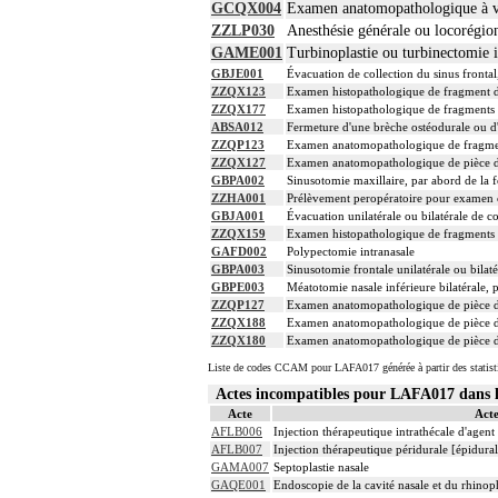
GCQX004
Examen anatomopathologique à visé
ZZLP030
Anesthésie générale ou locorégio
GAME001
Turbinoplastie ou turbinectomie i
GBJE001
Évacuation de collection du sinus frontal
ZZQX123
Examen histopathologique de fragment d'
ZZQX177
Examen histopathologique de fragments d'
ABSA012
Fermeture d'une brèche ostéodurale ou d'
ZZQP123
Examen anatomopathologique de fragment 
ZZQX127
Examen anatomopathologique de pièce d'e
GBPA002
Sinusotomie maxillaire, par abord de la 
ZZHA001
Prélèvement peropératoire pour examen
GBJA001
Évacuation unilatérale ou bilatérale de co
ZZQX159
Examen histopathologique de fragments d
GAFD002
Polypectomie intranasale
GBPA003
Sinusotomie frontale unilatérale ou bilat
GBPE003
Méatotomie nasale inférieure bilatérale,
ZZQP127
Examen anatomopathologique de pièce d'e
ZZQX188
Examen anatomopathologique de pièce d'
ZZQX180
Examen anatomopathologique de pièce d'
Liste de codes CCAM pour LAFA017 générée à partir des statist
Actes incompatibles pour LAFA017 dan
Acte
Acte
AFLB006
Injection thérapeutique intrathécale d'agen
AFLB007
Injection thérapeutique péridurale [épidur
GAMA007
Septoplastie nasale
GAQE001
Endoscopie de la cavité nasale et du rhino