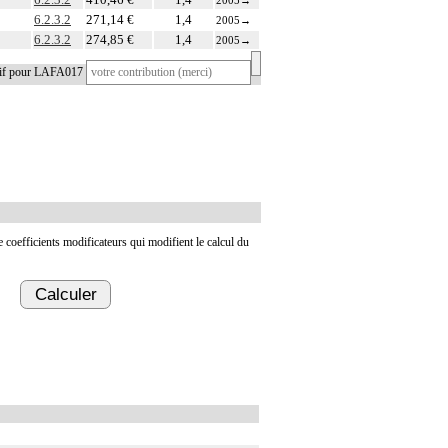
2005
→
6.2.3.2
271,14 €
1,4
2005
→
6.2.3.2
274,85 €
1,4
2005
→
tif pour LAFA017
de coefficients modificateurs qui modifient le calcul du
Calculer