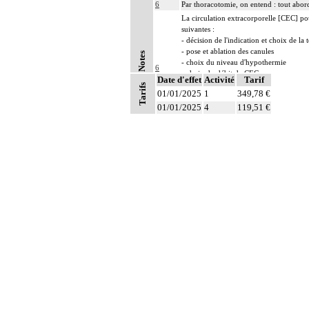
6
Par thoracotomie, on entend : tout abord
La circulation extracorporelle [CEC] pour 
suivantes :
- décision de l'indication et choix de la
- pose et ablation des canules
Notes
- choix du niveau d'hypothermie
6
- choix du débit de CEC
Date d'effet
Activité
Tarif
- décision d'arrêt circulatoire
Tarifs
01/01/2025
1
349,78 €
- définition des protocoles de remplissa
01/01/2025
- décision de cardioplégie
4
119,51 €
- décision d'assistance circulatoire.
6
Les actes sur le thorax, par thoracoscopi
6
Les actes sur le thorax, par thoracotomie