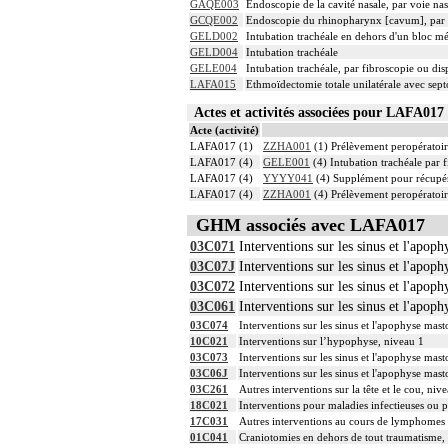
GAQE003
Endoscopie de la cavité nasale, par voie nas
GCQE002
Endoscopie du rhinopharynx [cavum], par v
GELD002
Intubation trachéale en dehors d'un bloc m
GELD004
Intubation trachéale
GELE004
Intubation trachéale, par fibroscopie ou disp
LAFA015
Ethmoïdectomie totale unilatérale avec sept
Actes et activités associées pour LAFA0
Acte (activité)
LAFA017 (1)
ZZHA001
(1) Prélèvement peropératoi
LAFA017 (4)
GELE001
(4) Intubation trachéale par f
LAFA017 (4)
YYYY041
(4) Supplément pour récupér
LAFA017 (4)
ZZHA001
(4) Prélèvement peropératoi
GHM associés avec LAFA017
03C071
Interventions sur les sinus et l'apop
03C07J
Interventions sur les sinus et l'apop
03C072
Interventions sur les sinus et l'apop
03C061
Interventions sur les sinus et l'apop
03C074
Interventions sur les sinus et l'apophyse mast
10C021
Interventions sur l’hypophyse, niveau 1
03C073
Interventions sur les sinus et l'apophyse mast
03C06J
Interventions sur les sinus et l'apophyse mast
03C261
Autres interventions sur la tête et le cou, niv
18C021
Interventions pour maladies infectieuses ou p
17C031
Autres interventions au cours de lymphomes 
01C041
Craniotomies en dehors de tout traumatisme, 