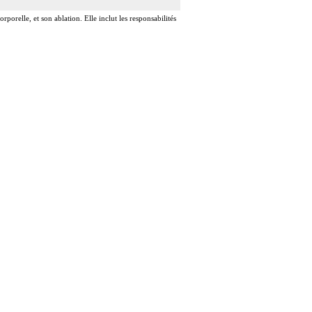
rporelle, et son ablation. Elle inclut les responsabilités
ardique.
rdique.