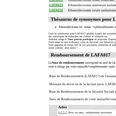
LAFA023
Ethmoïdectomie antérieure unilaté
LAFA024
Ethmoïdectomie totale unilatérale
Thésaurus de synonymes pour 
Ethmoïdectomie tot. unilat. +sphénoïdotomie e
Liste de synonymes pour LAFA017 générée à partir des contribut
des statistiques de recherches des codeurs et codeuses sur
AideAuCodage.fr.
Vous pouvez participer
en proposant d'autre
d'acte (dans la case ci-dessus), voire en envoyant vos thésaurus (
i
Vous gagnerez du temps lors de vos prochaines recherches et aide
autres codeurs, alors merci !
Remboursement de LAFA017
La
base de remboursement
correspond au tarif de l'ac
reste à charge par votre mutuelle/complémentaire santé
Base de Remboursement (LAFA017) de l'assura
Montant du devis ou de la facture (avec LAFA0
Base de Remboursement de la Sécurité Social
Taux de Remboursement de votre mutuelle/com
Arbre
6.2.3.2
Avec ou sans : méatotomie moyenne