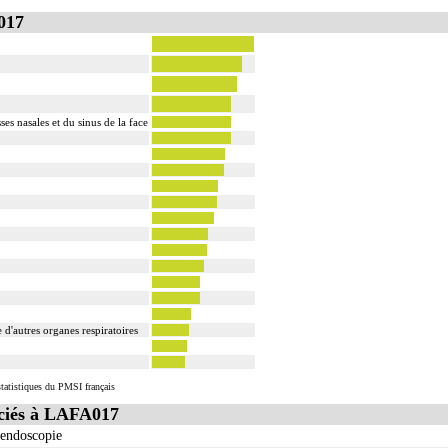
017
es nasales et du sinus de la face
d'autres organes respiratoires
tatistiques du PMSI français
ciés à LAFA017
 endoscopie