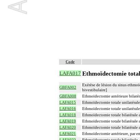
Code
Ethmoïdectomie total
LAFA017
Exérèse de lésion du sinus ethmoïd
GBFA002
bivestibulaire]
GBFA008
Ethmoïdectomie antérieure bilatér
LAFA015
Ethmoïdectomie totale unilatérale
LAFA016
Ethmoïdectomie totale unilatérale
LAFA018
Ethmoïdectomie totale bilatérale
LAFA019
Ethmoïdectomie totale bilatérale 
LAFA020
Ethmoïdectomie totale bilatérale 
LAFA021
Ethmoïdectomie antérieure, par e
LAFA022
Ethmoïdectomie totale bilatérale,