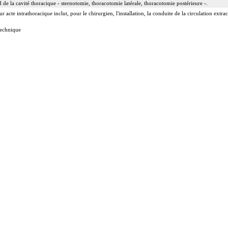
 de la cavité thoracique - sternotomie, thoracotomie latérale, thoracotomie postérieure -.
acte intrathoracique inclut, pour le chirurgien, l'installation, la conduite de la circulation extraco
 technique
ge
e incluent l'évacuation de collection intrathoracique associée, la pose de drain pleural et/ou péric
 incluent l'évacuation de collection intrathoracique associée, la pose de drain pleural et/ou périca