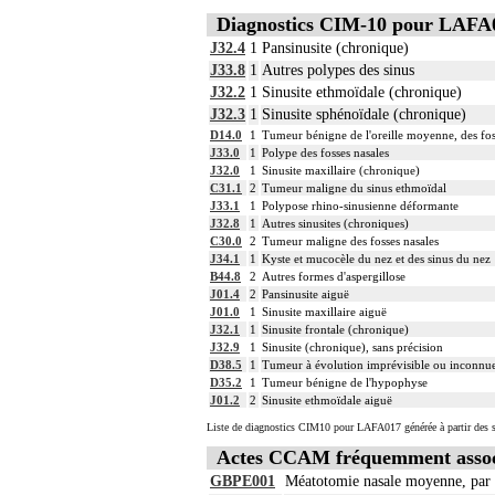
Diagnostics CIM-10 pour LAFA
J32.4
1
Pansinusite (chronique)
J33.8
1
Autres polypes des sinus
J32.2
1
Sinusite ethmoïdale (chronique)
J32.3
1
Sinusite sphénoïdale (chronique)
D14.0
1
Tumeur bénigne de l'oreille moyenne, des foss
J33.0
1
Polype des fosses nasales
J32.0
1
Sinusite maxillaire (chronique)
C31.1
2
Tumeur maligne du sinus ethmoïdal
J33.1
1
Polypose rhino-sinusienne déformante
J32.8
1
Autres sinusites (chroniques)
C30.0
2
Tumeur maligne des fosses nasales
J34.1
1
Kyste et mucocèle du nez et des sinus du nez
B44.8
2
Autres formes d'aspergillose
J01.4
2
Pansinusite aiguë
J01.0
1
Sinusite maxillaire aiguë
J32.1
1
Sinusite frontale (chronique)
J32.9
1
Sinusite (chronique), sans précision
D38.5
1
Tumeur à évolution imprévisible ou inconnue 
D35.2
1
Tumeur bénigne de l'hypophyse
J01.2
2
Sinusite ethmoïdale aiguë
Liste de diagnostics CIM10 pour LAFA017 générée à partir des s
Actes CCAM fréquemment asso
GBPE001
Méatotomie nasale moyenne, par