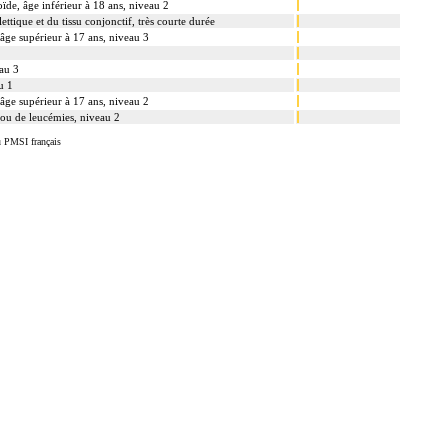
oïde, âge inférieur à 18 ans, niveau 2
ttique et du tissu conjonctif, très courte durée
âge supérieur à 17 ans, niveau 3
eau 3
u 1
âge supérieur à 17 ans, niveau 2
ou de leucémies, niveau 2
u PMSI français