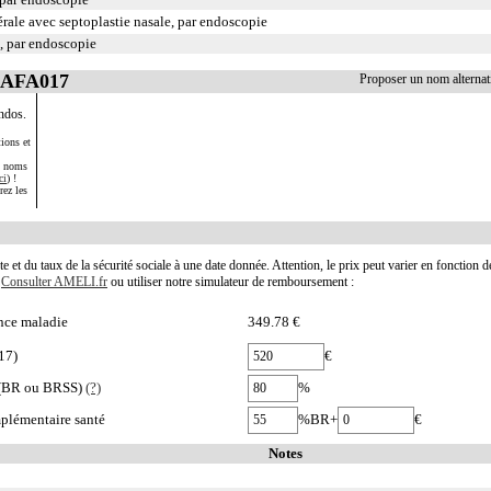
rale avec septoplastie nasale, par endoscopie
, par endoscopie
LAFA017
Proposer un nom alterna
ndos.
ions et
s noms
ci
) !
rez les
te et du taux de la sécurité sociale à une date donnée. Attention, le prix peut varier en fonction 
.
Consulter AMELI.fr
ou utiliser notre simulateur de remboursement :
nce maladie
349.78 €
17)
€
e (BR ou BRSS)
(?)
%
plémentaire santé
%BR+
€
Notes