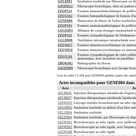
GELE001
Intubation trachéale par fibroscopie ou di
GEQE012
Fibroscopie bronchique, chez un patient 
ZZQP114
Examen immunohistochimique de prélèvemen
ZZQX162
Examen histopathologique de biopsie d'u
GENE006
Destruction de lésion de l'arbre trachéo
ZZQP101
Examen anatomopathologique de prélèvem
GEGE003
Ablation de corps étranger intratrachéal e
ZZQP116
Examen cytopathologique de l'étalement de
GLLD008
Ventilation mécanique intratrachéale avec
ZZQX027
Examen immunocytochimique ou immunohisto
ZZQX034
Examen immunocytochimique ou immunohisto
Examen cytopathologique de culot cellulai
ZZQX116
anatomique, avec inclusion en paraffine
ZBQK002
Radiographie du thorax
GEQE009
Fibroscopie bronchique avec lavage bronc
Liste de codes CCAM pour GENE004 générée à partir des statist
Actes incompatibles pour GENE004 dan
Acte
Ac
AFLB006
Injection thérapeutique intrathécale d'agen
AFLB007
Injection thérapeutique péridurale [épidura
GDQE001
Laryngo-trachéo-bronchoscopie au tube rig
GELD002
Intubation trachéale en dehors d'un bloc m
GELD004
Intubation trachéale
GELE004
Intubation trachéale, par fibroscopie ou dispo
GEQE001
Bronchoscopie au tube rigide, avec prélèveme
GEQE005
Bronchoscopie au tube rigide, avec biopsie
GEQE008
Bronchoscopie au tube rigide