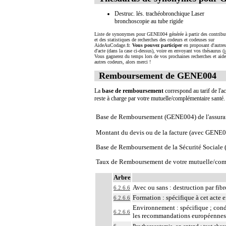
Destruc. lés. trachéobronchique Laser
bronchoscopie au tube rigide
Liste de synonymes pour GENE004 générée à partir des contribu
et des statistiques de recherches des codeurs et codeuses sur
AideAuCodage.fr.
Vous pouvez participer
en proposant d'autre
d'acte (dans la case ci-dessus), voire en envoyant vos thésaurus (
i
Vous gagnerez du temps lors de vos prochaines recherches et aide
autres codeurs, alors merci !
Remboursement de GENE004
La
base de remboursement
correspond au tarif de l'ac
reste à charge par votre mutuelle/complémentaire santé
Base de Remboursement (GENE004) de l'assura
Montant du devis ou de la facture (avec GENE
Base de Remboursement de la Sécurité Social
Taux de Remboursement de votre mutuelle/com
Arbre
Avec ou sans : destruction par fib
6.2.6.6
Formation : spécifique à cet acte e
6.2.6.6
Environnement : spécifique ; cond
6.2.6.6
les recommandations européennes 