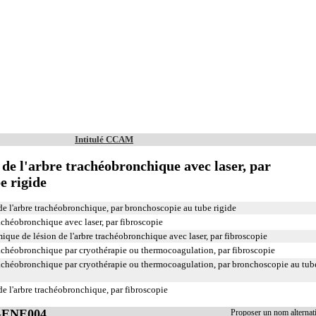
Intitulé CCAM
 de l'arbre trachéobronchique avec laser, par
e rigide
e l'arbre trachéobronchique, par bronchoscopie au tube rigide
rachéobronchique avec laser, par fibroscopie
ique de lésion de l'arbre trachéobronchique avec laser, par fibroscopie
trachéobronchique par cryothérapie ou thermocoagulation, par fibroscopie
trachéobronchique par cryothérapie ou thermocoagulation, par bronchoscopie au tub
e l'arbre trachéobronchique, par fibroscopie
 GENE004
Proposer un nom alterna