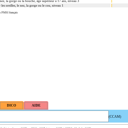
e nez, la gorge ou la bouche, âge supérieur à 17 ans, niveau 3
 les oreilles, le nez, la gorge ou le cou, niveau 1
u PMSI français
(CCAM)