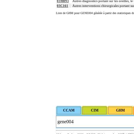
03M093
Autres diagnostics portant sur les oreilles, l
03C161
Autres interventions chirurgicales portant sur
Liste de GHM pour GENE004 générée à partir des statistiques d