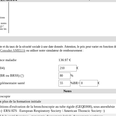
tions
s noms
ci
) !
rez les
te et du taux de la sécurité sociale à une date donnée. Attention, le prix peut varier en fonction 
.
Consulter AMELI.fr
ou utiliser notre simulateur de remboursement :
nce maladie
136.97 €
004)
€
e (BR ou BRSS)
(?)
%
plémentaire santé
%BR+
€
Notes
roscopie
n plus de la formation initiale
itions d'exécution de la bronchoscopie au tube rigide (GEQE008), sous anesthésie g
(- ERS/ATS : European Respiratory Society / American Thoracic Society -)