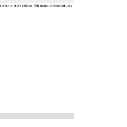
rporelle, et son ablation. Elle inclut les responsabilités
ardique.
rdique.