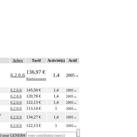
Arbre
Tarif
Activité(s)
Actif
136,97 €
6.2.6.6
1,4
2005
→
Remboursement
6.2.6.6
145,50 €
1,4
2005
→
6.2.6.6
120,78 €
1,4
2005
→
6.2.6.6
122,13 €
1,4
2005
→
6.2.6.6
113,14 €
1
2005
→
e
6.2.6.6
134,27 €
1,4
2005
→
6.2.6.6
122,13 €
1
2005
→
tif pour GENE004