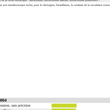
 de la cavité thoracique - sternotomie, thoracotomie latérale, thoracotomie postérieure -.
acte intrathoracique inclut, pour le chirurgien, l'installation, la conduite de la circulation extraco
 technique
ge
e incluent l'évacuation de collection intrathoracique associée, la pose de drain pleural et/ou péric
 incluent l'évacuation de collection intrathoracique associée, la pose de drain pleural et/ou périca
004
oumon, sans précision