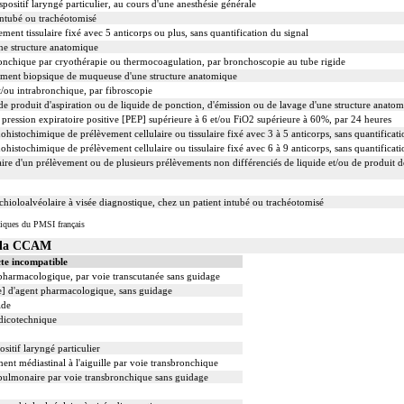
spositif laryngé particulier, au cours d'une anesthésie générale
intubé ou trachéotomisé
t tissulaire fixé avec 5 anticorps ou plus, sans quantification du signal
ne structure anatomique
bronchique par cryothérapie ou thermocoagulation, par bronchoscopie au tube rigide
ent biopsique de muqueuse d'une structure anatomique
t/ou intrabronchique, par fibroscopie
 produit d'aspiration ou de liquide de ponction, d'émission ou de lavage d'une structure anatom
 pression expiratoire positive [PEP] supérieure à 6 et/ou FiO2 supérieure à 60%, par 24 heures
chimique de prélèvement cellulaire ou tissulaire fixé avec 3 à 5 anticorps, sans quantificati
chimique de prélèvement cellulaire ou tissulaire fixé avec 6 à 9 anticorps, sans quantificati
re d'un prélèvement ou de plusieurs prélèvements non différenciés de liquide et/ou de produit d
hioloalvéolaire à visée diagnostique, chez un patient intubé ou trachéotomisé
iques du PMSI français
s la CCAM
te incompatible
t pharmacologique, par voie transcutanée sans guidage
le] d'agent pharmacologique, sans guidage
ide
édicotechnique
sitif laryngé particulier
nt médiastinal à l'aiguille par voie transbronchique
 pulmonaire par voie transbronchique sans guidage