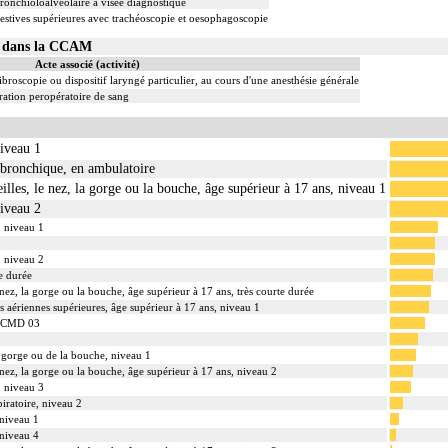
ronchioloalvéolaire à visée diagnostique
tives supérieures avec trachéoscopie et oesophagoscopie
04 dans la CCAM
Acte associé (activité)
ibroscopie ou dispositif laryngé particulier, au cours d'une anesthésie générale
ation peropératoire de sang
niveau 1
bronchique, en ambulatoire
eilles, le nez, la gorge ou la bouche, âge supérieur à 17 ans, niveau 1
niveau 2
, niveau 1
, niveau 2
te durée
e nez, la gorge ou la bouche, âge supérieur à 17 ans, très courte durée
s aériennes supérieures, âge supérieur à 17 ans, niveau 1
la CMD 03
a gorge ou de la bouche, niveau 1
e nez, la gorge ou la bouche, âge supérieur à 17 ans, niveau 2
, niveau 3
piratoire, niveau 2
 niveau 1
 niveau 4