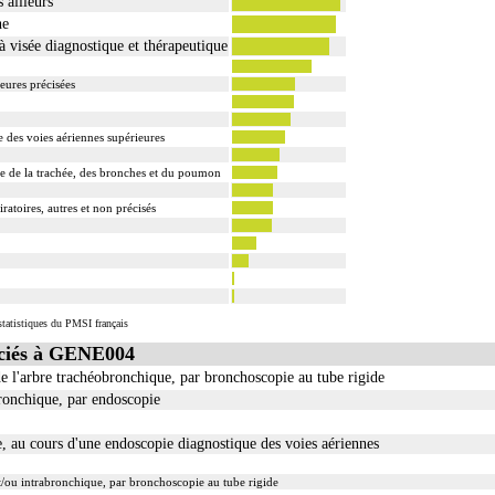
 ailleurs
he
à visée diagnostique et thérapeutique
ieures précisées
e des voies aériennes supérieures
e de la trachée, des bronches et du poumon
atoires, autres et non précisés
tatistiques du PMSI français
ciés à GENE004
e l'arbre trachéobronchique, par bronchoscopie au tube rigide
ronchique, par endoscopie
e, au cours d'une endoscopie diagnostique des voies aériennes
et/ou intrabronchique, par bronchoscopie au tube rigide