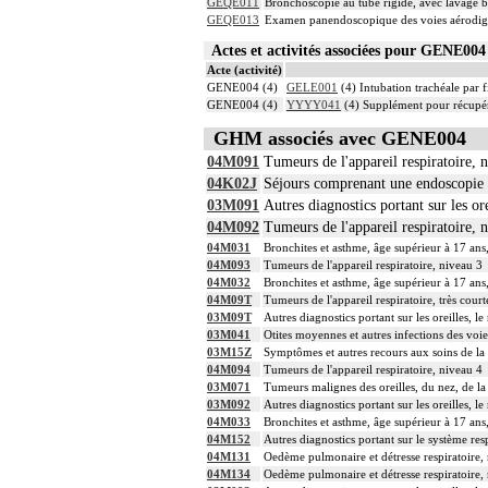
GEQE011
Bronchoscopie au tube rigide, avec lavage b
GEQE013
Examen panendoscopique des voies aérodiges
Actes et activités associées pour GENE0
Acte (activité)
GENE004 (4)
GELE001
(4) Intubation trachéale par f
GENE004 (4)
YYYY041
(4) Supplément pour récupér
GHM associés avec GENE004
04M091
Tumeurs de l'appareil respiratoire, 
04K02J
Séjours comprenant une endoscopie 
03M091
Autres diagnostics portant sur les or
04M092
Tumeurs de l'appareil respiratoire, 
04M031
Bronchites et asthme, âge supérieur à 17 ans
04M093
Tumeurs de l'appareil respiratoire, niveau 3
04M032
Bronchites et asthme, âge supérieur à 17 ans
04M09T
Tumeurs de l'appareil respiratoire, très cour
03M09T
Autres diagnostics portant sur les oreilles, l
03M041
Otites moyennes et autres infections des voie
03M15Z
Symptômes et autres recours aux soins de 
04M094
Tumeurs de l'appareil respiratoire, niveau 4
03M071
Tumeurs malignes des oreilles, du nez, de l
03M092
Autres diagnostics portant sur les oreilles, l
04M033
Bronchites et asthme, âge supérieur à 17 ans
04M152
Autres diagnostics portant sur le système res
04M131
Oedème pulmonaire et détresse respiratoire,
04M134
Oedème pulmonaire et détresse respiratoire,