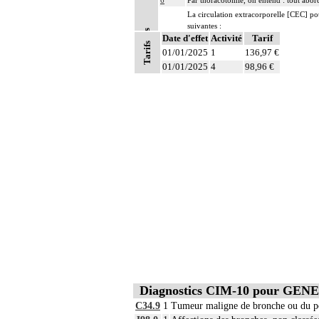
6
Par thoracotomie, on entend : tout abord
La circulation extracorporelle [CEC] pour 
suivantes :
Notes
Date d'effet
- décision de l'indication et choix de la
Activité
Tarif
Tarifs
- pose et ablation des canules
01/01/2025
1
136,97 €
- choix du niveau d'hypothermie
6
01/01/2025
4
98,96 €
- choix du débit de CEC
- décision d'arrêt circulatoire
- définition des protocoles de remplissa
- décision de cardioplégie
- décision d'assistance circulatoire.
6
Les actes sur le thorax, par thoracoscopi
6
Les actes sur le thorax, par thoracotomie
Diagnostics CIM-10 pour GENE
C34.9
1
Tumeur maligne de bronche ou du p