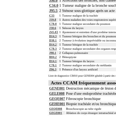
J98.0
1
Affections des bronches, non classées
C34.0
1
Tumeur maligne de la bronche souc
J95.5
2
Sténose sous-glottique après un acte 
C33
1
Tumeur maligne de la trachée
J39.8
1
Autres maladies des voies respiratoires supér
C78.0
1
Tumeur maligne secondaire du poumon
J38.6
1
Sténose du larynx
Z45.83
1
Ajustement et entretien d'une prothèse intern
D14.3
1
Tumeur bénigne des bronches et du poumon
D38.1
2
Tumeur à évolution imprévisible ou inconnu
D14.2
1
Tumeur bénigne de la trachée
C78.3
2
Tumeur maligne secondaire des organes respir
J98.1
2
Collapsus pulmonaire
R04.2
2
Hémoptysie
D14.1
1
Tumeur bénigne du larynx
C78.1
2
Tumeur maligne secondaire du médiastin
Z96.3
1
Présence d'un larynx artificiel
Liste de diagnostics CIM10 pour GENE004 générée à partir des s
Actes CCAM fréquemment asso
GENE001
Destruction mécanique de lésion d
GELE008
Pose d'une endoprothèse trachéob
GEQE007
Fibroscopie bronchique
GEHE001
Biopsie trachéale et/ou bronchiqu
GEQE008
Bronchoscopie au tube rigide
GEGE001
Ablation de corps étranger intratrachéal 