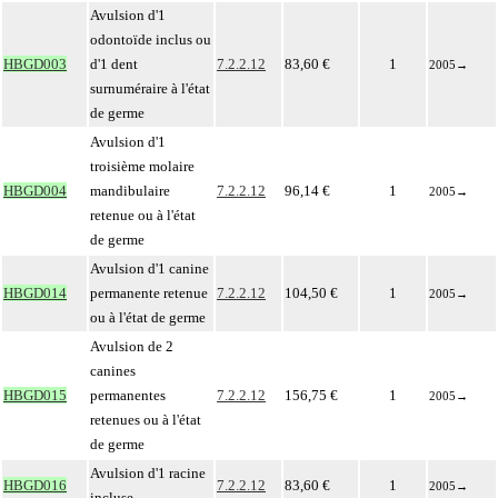
Avulsion d'1
odontoïde inclus ou
HBGD003
d'1 dent
7.2.2.12
83,60 €
1
2005
→
surnuméraire à l'état
de germe
Avulsion d'1
troisième molaire
HBGD004
mandibulaire
7.2.2.12
96,14 €
1
2005
→
retenue ou à l'état
de germe
Avulsion d'1 canine
HBGD014
permanente retenue
7.2.2.12
104,50 €
1
2005
→
ou à l'état de germe
Avulsion de 2
canines
HBGD015
permanentes
7.2.2.12
156,75 €
1
2005
→
retenues ou à l'état
de germe
Avulsion d'1 racine
HBGD016
7.2.2.12
83,60 €
1
2005
→
incluse