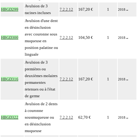
Avulsion de 3
HBGD299
7.2.2.12
167,20 €
1
2018
→
racines incluses
Avulsion d'une dent
en désinclusion
avec couronne sous
HBGD300
7.2.2.12
104,50 €
1
2018
→
muqueuse en
position palatine ou
linguale
Avulsion de 3
premières ou
deuxièmes molaires
HBGD316
7.2.2.12
167,20 €
1
2018
→
permanentes
retenues ou à l'état
de germe
Avulsion de 2 dents
à couronne
HBGD322
sousmuqueuse ou
7.2.2.12
62,70 €
1
2018
→
en désinclusion
muqueuse