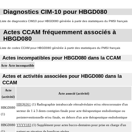
Diagnostics CIM-10 pour HBGD080
Liste de diagnostics CIM10 pour HBGD080 générée à partir des statistiques du PMSI français
Actes CCAM fréquemment associés à
HBGD080
Liste de codes CCAM pour HBGD080 générée à partir des statistiques du PMSI français
Actes incompatibles pour HBGD080 dans la CCAM
Acte
Acte incompatible
Actes et activités associées pour HBGD080 dans la
CCAM
Acte
Acte associé (activité)
(activité)
HBQK061
(1) Radiographie intrabuccale rétroalvéolaire et/ou rétrocoronaire d'un
HBGD080
secteur de 1 à 3 dents contigües finale pour acte thérapeutique endodontique ou
(1)
perinterventionnelle et/ou finale, en dehors d'un acte thérapeutique endodontique
HBGD080
YYYY183
(1) Supplément pour actes bucco-dentaires pour prise en charge d'un
(1)
patient en situation de handicap sévère