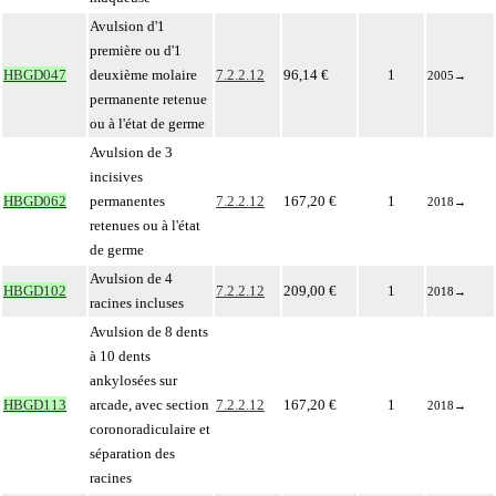
Avulsion d'1
première ou d'1
HBGD047
deuxième molaire
7.2.2.12
96,14 €
1
2005
→
permanente retenue
ou à l'état de germe
Avulsion de 3
incisives
HBGD062
permanentes
7.2.2.12
167,20 €
1
2018
→
retenues ou à l'état
de germe
Avulsion de 4
HBGD102
7.2.2.12
209,00 €
1
2018
→
racines incluses
Avulsion de 8 dents
à 10 dents
ankylosées sur
HBGD113
arcade, avec section
7.2.2.12
167,20 €
1
2018
→
coronoradiculaire et
séparation des
racines