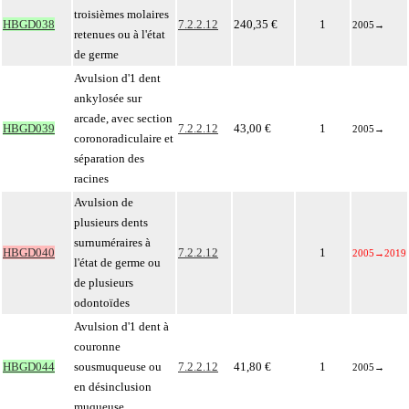
troisièmes molaires
HBGD038
7.2.2.12
240,35 €
1
2005
→
retenues ou à l'état
de germe
Avulsion d'1 dent
ankylosée sur
arcade, avec section
HBGD039
7.2.2.12
43,00 €
1
2005
→
coronoradiculaire et
séparation des
racines
Avulsion de
plusieurs dents
surnuméraires à
HBGD040
7.2.2.12
1
2005
→
2019
l'état de germe ou
de plusieurs
odontoïdes
Avulsion d'1 dent à
couronne
HBGD044
sousmuqueuse ou
7.2.2.12
41,80 €
1
2005
→
en désinclusion
muqueuse