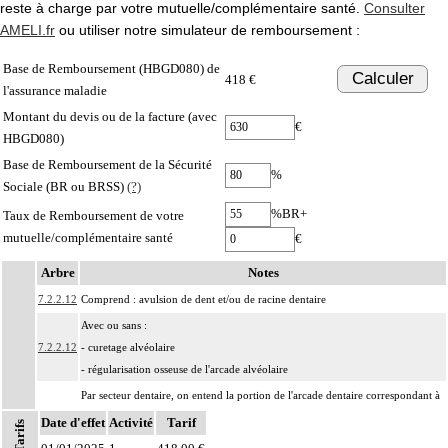
reste à charge par votre mutuelle/complémentaire santé.
Consulter
AMELI.fr
ou utiliser notre simulateur de remboursement :
Base de Remboursement (HBGD080) de
Calculer
418 €
l'assurance maladie
Montant du devis ou de la facture (avec
€
HBGD080)
Base de Remboursement de la Sécurité
%
Sociale (BR ou BRSS)
(?)
%BR+
Taux de Remboursement de votre
mutuelle/complémentaire santé
€
Arbre
Notes
7.2.2.12
Comprend : avulsion de dent et/ou de racine dentaire
Avec ou sans :
7.2.2.12
- curetage alvéolaire
- régularisation osseuse de l'arcade alvéolaire
Par secteur dentaire, on entend la portion de l'arcade dentaire correspondant à
Notes
7.2.2
l'implantation habituelle des dents considérées, que cette portion soit dentée ou
Date d'effet
Activité
Tarif
Tarifs
non.