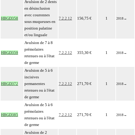
Avulsion de 2 dents
en désinclusion
avec couronnes
HBGD358
7.2.2.12
156,75 €
1
2018
→
sous muqueuses en
position palatine
et/ou linguale
Avulsion de 7 à 8
prémolaires
HBGD359
7.2.2.12
355,30 €
1
2018
→
retenues ou à l'état
de germe
Avulsion de 5 à 6
incisives
HBGD372
permanentes
7.2.2.12
271,70 €
1
2018
→
retenues ou à l'état
de germe
Avulsion de 5 à 6
prémolaires
HBGD385
7.2.2.12
271,70 €
1
2018
→
retenues ou à l'état
de germe
Avulsion de 2