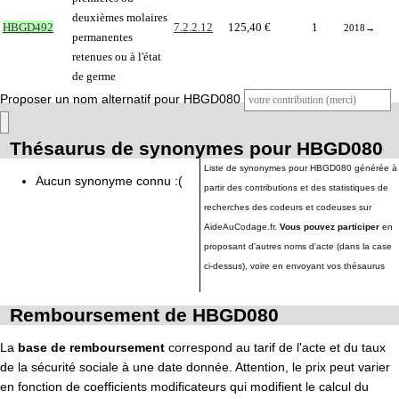
deuxièmes molaires
HBGD492
7.2.2.12
125,40 €
1
2018
→
permanentes
retenues ou à l'état
de germe
Proposer un nom alternatif pour HBGD080
Thésaurus de synonymes pour HBGD080
Liste de synonymes pour HBGD080 générée à
Aucun synonyme connu :(
partir des contributions et des statistiques de
recherches des codeurs et codeuses sur
AideAuCodage.fr.
Vous pouvez participer
en
proposant d'autres noms d'acte (dans la case
ci-dessus), voire en envoyant vos thésaurus
Remboursement de HBGD080
La
base de remboursement
correspond au tarif de l'acte et du taux
de la sécurité sociale à une date donnée. Attention, le prix peut varier
en fonction de coefficients modificateurs qui modifient le calcul du