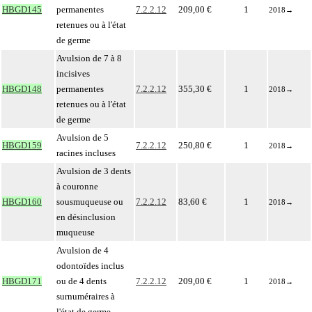
HBGD145
permanentes
7.2.2.12
209,00 €
1
2018
→
retenues ou à l'état
de germe
Avulsion de 7 à 8
incisives
HBGD148
permanentes
7.2.2.12
355,30 €
1
2018
→
retenues ou à l'état
de germe
Avulsion de 5
HBGD159
7.2.2.12
250,80 €
1
2018
→
racines incluses
Avulsion de 3 dents
à couronne
HBGD160
sousmuqueuse ou
7.2.2.12
83,60 €
1
2018
→
en désinclusion
muqueuse
Avulsion de 4
odontoïdes inclus
HBGD171
ou de 4 dents
7.2.2.12
209,00 €
1
2018
→
surnuméraires à
l'état de germe