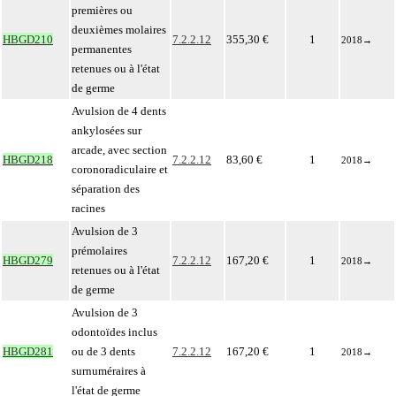
premières ou
deuxièmes molaires
HBGD210
7.2.2.12
355,30 €
1
2018
→
permanentes
retenues ou à l'état
de germe
Avulsion de 4 dents
ankylosées sur
arcade, avec section
HBGD218
7.2.2.12
83,60 €
1
2018
→
coronoradiculaire et
séparation des
racines
Avulsion de 3
prémolaires
HBGD279
7.2.2.12
167,20 €
1
2018
→
retenues ou à l'état
de germe
Avulsion de 3
odontoïdes inclus
HBGD281
ou de 3 dents
7.2.2.12
167,20 €
1
2018
→
surnuméraires à
l'état de germe