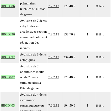
prémolaires
HBGD386
7.2.2.12
125,40 €
1
2014
→
retenues ou à l'état
de germe
Avulsion de 7 dents
ankylosées sur
arcade, avec section
HBGD396
7.2.2.12
133,76 €
1
2018
→
coronoradiculaire et
séparation des
racines
Avulsion de 3 dents
HBGD397
7.2.2.12
334,40 €
1
2018
→
ectopiques
Avulsion de 2
odontoïdes inclus
HBGD402
ou de 2 dents
7.2.2.12
125,40 €
1
2018
→
surnuméraires à
l'état de germe
Avulsion de 4 dents
à couronne
HBGD403
sousmuqueuse ou
7.2.2.12
104,50 €
1
2018
→
en désinclusion