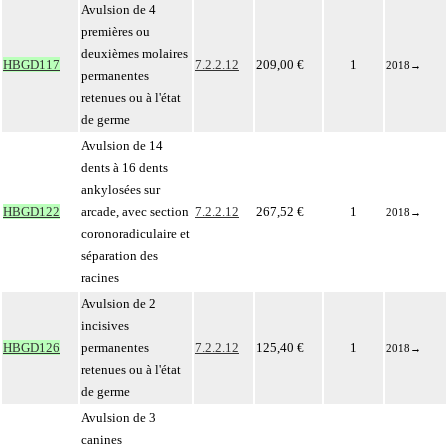
Avulsion de 4
premières ou
deuxièmes molaires
HBGD117
7.2.2.12
209,00 €
1
2018
→
permanentes
retenues ou à l'état
de germe
Avulsion de 14
dents à 16 dents
ankylosées sur
HBGD122
arcade, avec section
7.2.2.12
267,52 €
1
2018
→
coronoradiculaire et
séparation des
racines
Avulsion de 2
incisives
HBGD126
permanentes
7.2.2.12
125,40 €
1
2018
→
retenues ou à l'état
de germe
Avulsion de 3
canines