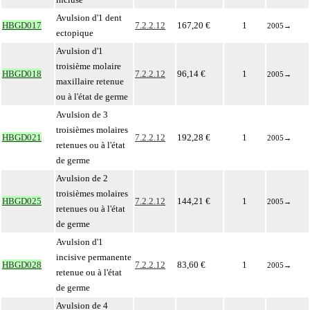
Avulsion d'1 dent
HBGD017
7.2.2.12
167,20 €
1
2005
→
ectopique
Avulsion d'1
troisième molaire
HBGD018
7.2.2.12
96,14 €
1
2005
→
maxillaire retenue
ou à l'état de germe
Avulsion de 3
troisièmes molaires
HBGD021
7.2.2.12
192,28 €
1
2005
→
retenues ou à l'état
de germe
Avulsion de 2
troisièmes molaires
HBGD025
7.2.2.12
144,21 €
1
2005
→
retenues ou à l'état
de germe
Avulsion d'1
incisive permanente
HBGD028
7.2.2.12
83,60 €
1
2005
→
retenue ou à l'état
de germe
Avulsion de 4