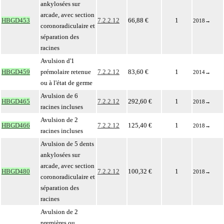
ankylosées sur
arcade, avec section
HBGD453
7.2.2.12
66,88 €
1
2018
→
coronoradiculaire et
séparation des
racines
Avulsion d'1
HBGD459
prémolaire retenue
7.2.2.12
83,60 €
1
2014
→
ou à l'état de germe
Avulsion de 6
HBGD465
7.2.2.12
292,60 €
1
2018
→
racines incluses
Avulsion de 2
HBGD466
7.2.2.12
125,40 €
1
2018
→
racines incluses
Avulsion de 5 dents
ankylosées sur
arcade, avec section
HBGD480
7.2.2.12
100,32 €
1
2018
→
coronoradiculaire et
séparation des
racines
Avulsion de 2
premières ou