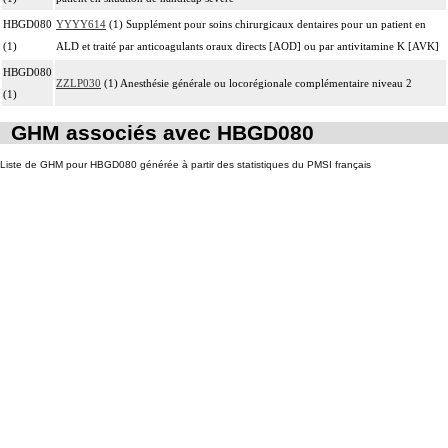
HBGD080
YYYY614
(1) Supplément pour soins chirurgicaux dentaires pour un patient en
(1)
ALD et traité par anticoagulants oraux directs [AOD] ou par antivitamine K [AVK]
HBGD080
ZZLP030
(1) Anesthésie générale ou locorégionale complémentaire niveau 2
(1)
GHM associés avec HBGD080
Liste de GHM pour HBGD080 générée à partir des statistiques du PMSI français