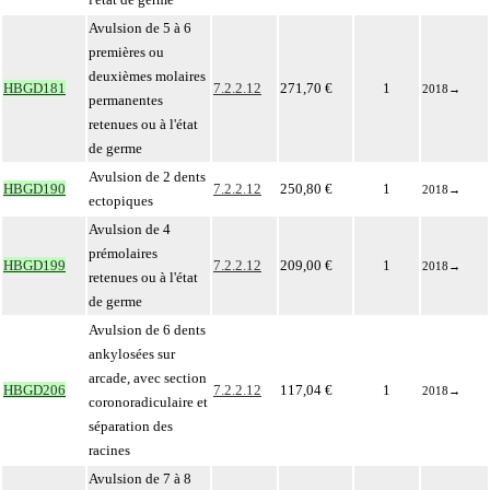
Avulsion de 5 à 6
premières ou
deuxièmes molaires
HBGD181
7.2.2.12
271,70 €
1
2018
→
permanentes
retenues ou à l'état
de germe
Avulsion de 2 dents
HBGD190
7.2.2.12
250,80 €
1
2018
→
ectopiques
Avulsion de 4
prémolaires
HBGD199
7.2.2.12
209,00 €
1
2018
→
retenues ou à l'état
de germe
Avulsion de 6 dents
ankylosées sur
arcade, avec section
HBGD206
7.2.2.12
117,04 €
1
2018
→
coronoradiculaire et
séparation des
racines
Avulsion de 7 à 8