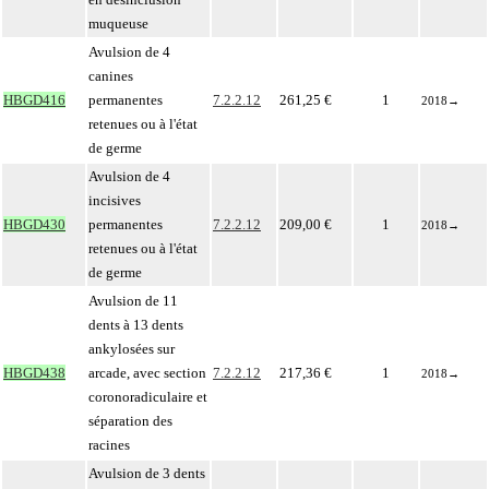
muqueuse
Avulsion de 4
canines
HBGD416
permanentes
7.2.2.12
261,25 €
1
2018
→
retenues ou à l'état
de germe
Avulsion de 4
incisives
HBGD430
permanentes
7.2.2.12
209,00 €
1
2018
→
retenues ou à l'état
de germe
Avulsion de 11
dents à 13 dents
ankylosées sur
HBGD438
arcade, avec section
7.2.2.12
217,36 €
1
2018
→
coronoradiculaire et
séparation des
racines
Avulsion de 3 dents