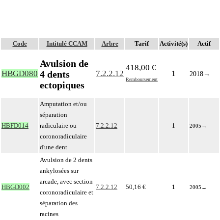
Code
Intitulé CCAM
Arbre
Tarif
Activité(s)
Actif
Avulsion de
418,00 €
4 dents
HBGD080
7.2.2.12
1
2018
→
Remboursement
ectopiques
Amputation et/ou
séparation
HBFD014
radiculaire ou
7.2.2.12
1
2005
→
coronoradiculaire
d'une dent
Avulsion de 2 dents
ankylosées sur
arcade, avec section
HBGD002
7.2.2.12
50,16 €
1
2005
→
coronoradiculaire et
séparation des
racines