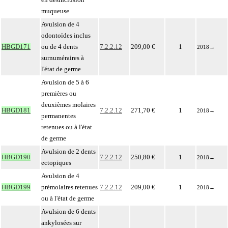
muqueuse
Avulsion de 4
odontoïdes inclus
HBGD171
ou de 4 dents
7.2.2.12
209,00 €
1
2018
→
surnuméraires à
l'état de germe
Avulsion de 5 à 6
premières ou
deuxièmes molaires
HBGD181
7.2.2.12
271,70 €
1
2018
→
permanentes
retenues ou à l'état
de germe
Avulsion de 2 dents
HBGD190
7.2.2.12
250,80 €
1
2018
→
ectopiques
Avulsion de 4
HBGD199
prémolaires retenues
7.2.2.12
209,00 €
1
2018
→
ou à l'état de germe
Avulsion de 6 dents
ankylosées sur