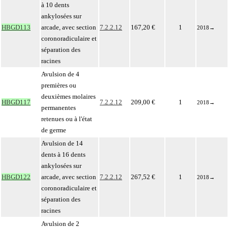
à 10 dents
ankylosées sur
HBGD113
arcade, avec section
7.2.2.12
167,20 €
1
2018
→
coronoradiculaire et
séparation des
racines
Avulsion de 4
premières ou
deuxièmes molaires
HBGD117
7.2.2.12
209,00 €
1
2018
→
permanentes
retenues ou à l'état
de germe
Avulsion de 14
dents à 16 dents
ankylosées sur
HBGD122
arcade, avec section
7.2.2.12
267,52 €
1
2018
→
coronoradiculaire et
séparation des
racines
Avulsion de 2