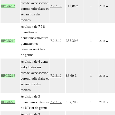
arcade, avec section
HBGD206
7.2.2.12
117,04 €
1
2018
→
coronoradiculaire et
séparation des
racines
Avulsion de 7 à 8
premières ou
deuxièmes molaires
HBGD210
7.2.2.12
355,30 €
1
2018
→
permanentes
retenues ou à l'état
de germe
Avulsion de 4 dents
ankylosées sur
arcade, avec section
HBGD218
7.2.2.12
83,60 €
1
2018
→
coronoradiculaire et
séparation des
racines
Avulsion de 3
HBGD279
prémolaires retenues
7.2.2.12
167,20 €
1
2018
→
ou à l'état de germe
Avulsion de 3