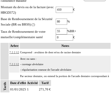
l'assurance maladie
Montant du devis ou de la facture (avec
€
HBGD372)
Base de Remboursement de la Sécurité
%
Sociale (BR ou BRSS)
(?)
%BR+
Taux de Remboursement de votre
mutuelle/complémentaire santé
€
Arbre
Notes
7.2.2.12
Comprend : avulsion de dent et/ou de racine dentaire
Avec ou sans :
7.2.2.12
- curetage alvéolaire
- régularisation osseuse de l'arcade alvéolaire
Par secteur dentaire, on entend la portion de l'arcade dentaire correspondant à
Notes
7.2.2
l'implantation habituelle des dents considérées, que cette portion soit dentée ou
Date d'effet
Activité
Tarif
Tarifs
non.
01/01/2025
1
271,70 €
Les actes sur la cavité de l'abdomen, par coelioscopie ou par
7
rétropéritonéoscopie incluent l'évacuation de collection intraabdominale
associée, la toilette péritonéale et/ou la pose de drain.
Les actes sur la cavité de l'abdomen, par abord direct incluent l'évacuation de