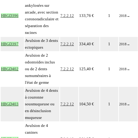
ankylosées sur
arcade, avec section
HBGD396
7.2.2.12
133,76 €
1
2018
→
coronoradiculaire et
séparation des
racines
Avulsion de 3 dents
HBGD397
7.2.2.12
334,40 €
1
2018
→
ectopiques
Avulsion de 2
odontoïdes inclus
HBGD402
ou de 2 dents
7.2.2.12
125,40 €
1
2018
→
surnuméraires à
l'état de germe
Avulsion de 4 dents
à couronne
HBGD403
sousmuqueuse ou
7.2.2.12
104,50 €
1
2018
→
en désinclusion
muqueuse
Avulsion de 4
canines