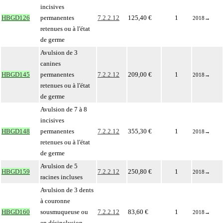
incisives
HBGD126
permanentes
7.2.2.12
125,40 €
1
2018
→
retenues ou à l'état
de germe
Avulsion de 3
canines
HBGD145
permanentes
7.2.2.12
209,00 €
1
2018
→
retenues ou à l'état
de germe
Avulsion de 7 à 8
incisives
HBGD148
permanentes
7.2.2.12
355,30 €
1
2018
→
retenues ou à l'état
de germe
Avulsion de 5
HBGD159
7.2.2.12
250,80 €
1
2018
→
racines incluses
Avulsion de 3 dents
à couronne
HBGD160
sousmuqueuse ou
7.2.2.12
83,60 €
1
2018
→
en désinclusion