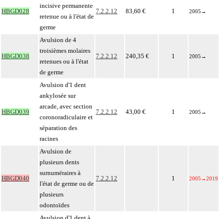
incisive permanente
HBGD028
7.2.2.12
83,60 €
1
2005
→
retenue ou à l'état de
germe
Avulsion de 4
troisièmes molaires
HBGD038
7.2.2.12
240,35 €
1
2005
→
retenues ou à l'état
de germe
Avulsion d'1 dent
ankylosée sur
arcade, avec section
HBGD039
7.2.2.12
43,00 €
1
2005
→
coronoradiculaire et
séparation des
racines
Avulsion de
plusieurs dents
surnuméraires à
HBGD040
7.2.2.12
1
2005
→
2019
l'état de germe ou de
plusieurs
odontoïdes
Avulsion d'1 dent à