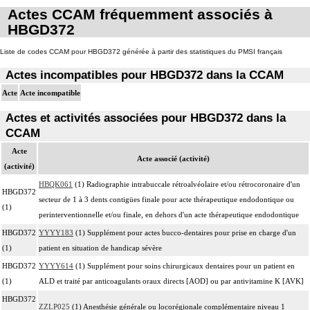
Actes CCAM fréquemment associés à
HBGD372
Liste de codes CCAM pour HBGD372 générée à partir des statistiques du PMSI français
Actes incompatibles pour HBGD372 dans la CCAM
Acte
Acte incompatible
Actes et activités associées pour HBGD372 dans la
CCAM
Acte
Acte associé (activité)
(activité)
HBQK061
(1) Radiographie intrabuccale rétroalvéolaire et/ou rétrocoronaire d'un
HBGD372
secteur de 1 à 3 dents contigües finale pour acte thérapeutique endodontique ou
(1)
perinterventionnelle et/ou finale, en dehors d'un acte thérapeutique endodontique
HBGD372
YYYY183
(1) Supplément pour actes bucco-dentaires pour prise en charge d'un
(1)
patient en situation de handicap sévère
HBGD372
YYYY614
(1) Supplément pour soins chirurgicaux dentaires pour un patient en
(1)
ALD et traité par anticoagulants oraux directs [AOD] ou par antivitamine K [AVK]
HBGD372
ZZLP025
(1) Anesthésie générale ou locorégionale complémentaire niveau 1