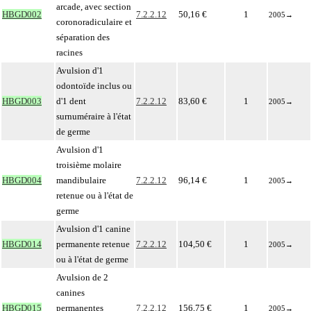
arcade, avec section
HBGD002
7.2.2.12
50,16 €
1
2005
→
coronoradiculaire et
séparation des
racines
Avulsion d'1
odontoïde inclus ou
HBGD003
d'1 dent
7.2.2.12
83,60 €
1
2005
→
surnuméraire à l'état
de germe
Avulsion d'1
troisième molaire
HBGD004
mandibulaire
7.2.2.12
96,14 €
1
2005
→
retenue ou à l'état de
germe
Avulsion d'1 canine
HBGD014
permanente retenue
7.2.2.12
104,50 €
1
2005
→
ou à l'état de germe
Avulsion de 2
canines
HBGD015
permanentes
7.2.2.12
156,75 €
1
2005
→