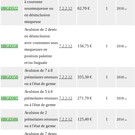
à couronne
HBGD322
sousmuqueuse ou
7.2.2.12
62,70 €
1
2018
→
en désinclusion
muqueuse
Avulsion de 2 dents
en désinclusion
avec couronnes sous
HBGD358
7.2.2.12
156,75 €
1
2018
→
muqueuses en
position palatine
et/ou linguale
Avulsion de 7 à 8
HBGD359
prémolaires retenues
7.2.2.12
355,30 €
1
2018
→
ou à l'état de germe
Avulsion de 5 à 6
HBGD385
prémolaires retenues
7.2.2.12
271,70 €
1
2018
→
ou à l'état de germe
Avulsion de 2
HBGD386
prémolaires retenues
7.2.2.12
125,40 €
1
2014
→
ou à l'état de germe
Avulsion de 7 dents