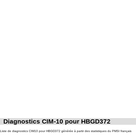
7
collection intraabdominale associée, la toilette péritonéale et/ou la pose de
drain.
Diagnostics CIM-10 pour HBGD372
Liste de diagnostics CIM10 pour HBGD372 générée à partir des statistiques du PMSI français