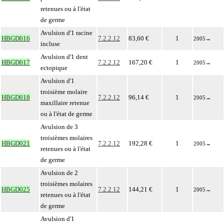
retenues ou à l'état
de germe
Avulsion d'1 racine
HBGD016
7.2.2.12
83,60 €
1
2005
→
incluse
Avulsion d'1 dent
HBGD017
7.2.2.12
167,20 €
1
2005
→
ectopique
Avulsion d'1
troisième molaire
HBGD018
7.2.2.12
96,14 €
1
2005
→
maxillaire retenue
ou à l'état de germe
Avulsion de 3
troisièmes molaires
HBGD021
7.2.2.12
192,28 €
1
2005
→
retenues ou à l'état
de germe
Avulsion de 2
troisièmes molaires
HBGD025
7.2.2.12
144,21 €
1
2005
→
retenues ou à l'état
de germe
Avulsion d'1