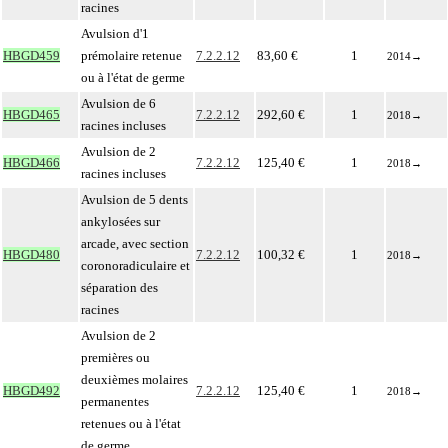
racines
Avulsion d'1
HBGD459
prémolaire retenue
7.2.2.12
83,60 €
1
2014
→
ou à l'état de germe
Avulsion de 6
HBGD465
7.2.2.12
292,60 €
1
2018
→
racines incluses
Avulsion de 2
HBGD466
7.2.2.12
125,40 €
1
2018
→
racines incluses
Avulsion de 5 dents
ankylosées sur
arcade, avec section
HBGD480
7.2.2.12
100,32 €
1
2018
→
coronoradiculaire et
séparation des
racines
Avulsion de 2
premières ou
deuxièmes molaires
HBGD492
7.2.2.12
125,40 €
1
2018
→
permanentes
retenues ou à l'état
de germe