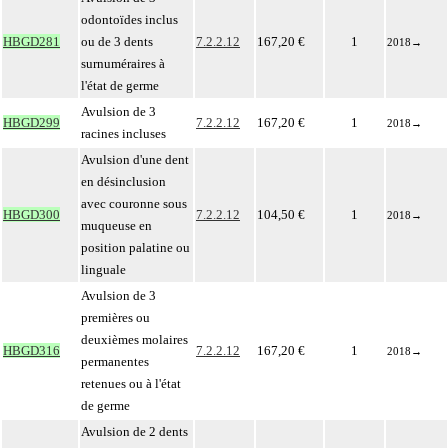
odontoïdes inclus
HBGD281
ou de 3 dents
7.2.2.12
167,20 €
1
2018
→
surnuméraires à
l'état de germe
Avulsion de 3
HBGD299
7.2.2.12
167,20 €
1
2018
→
racines incluses
Avulsion d'une dent
en désinclusion
avec couronne sous
HBGD300
7.2.2.12
104,50 €
1
2018
→
muqueuse en
position palatine ou
linguale
Avulsion de 3
premières ou
deuxièmes molaires
HBGD316
7.2.2.12
167,20 €
1
2018
→
permanentes
retenues ou à l'état
de germe
Avulsion de 2 dents