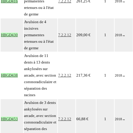
HBGD416
permanentes
7.2.2.12
261,25 €
1
2018
→
retenues ou à l'état
de germe
Avulsion de 4
incisives
HBGD430
permanentes
7.2.2.12
209,00 €
1
2018
→
retenues ou à l'état
de germe
Avulsion de 11
dents à 13 dents
ankylosées sur
HBGD438
arcade, avec section
7.2.2.12
217,36 €
1
2018
→
coronoradiculaire et
séparation des
racines
Avulsion de 3 dents
ankylosées sur
arcade, avec section
HBGD453
7.2.2.12
66,88 €
1
2018
→
coronoradiculaire et
séparation des