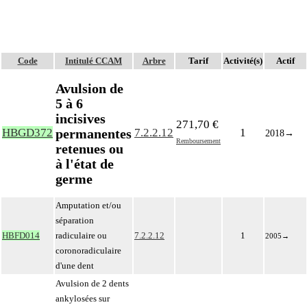
Code
Intitulé CCAM
Arbre
Tarif
Activité(s)
Actif
Avulsion de
5 à 6
incisives
271,70 €
permanentes
HBGD372
7.2.2.12
1
2018
→
Remboursement
retenues ou
à l'état de
germe
Amputation et/ou
séparation
HBFD014
radiculaire ou
7.2.2.12
1
2005
→
coronoradiculaire
d'une dent
Avulsion de 2 dents
ankylosées sur