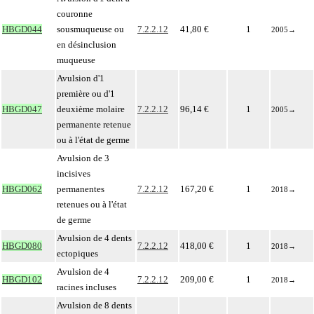
couronne
HBGD044
sousmuqueuse ou
7.2.2.12
41,80 €
1
2005
→
en désinclusion
muqueuse
Avulsion d'1
première ou d'1
HBGD047
deuxième molaire
7.2.2.12
96,14 €
1
2005
→
permanente retenue
ou à l'état de germe
Avulsion de 3
incisives
HBGD062
permanentes
7.2.2.12
167,20 €
1
2018
→
retenues ou à l'état
de germe
Avulsion de 4 dents
HBGD080
7.2.2.12
418,00 €
1
2018
→
ectopiques
Avulsion de 4
HBGD102
7.2.2.12
209,00 €
1
2018
→
racines incluses
Avulsion de 8 dents