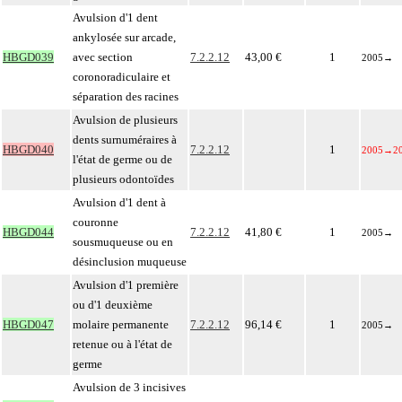
Avulsion d'1 dent
ankylosée sur arcade,
HBGD039
avec section
7.2.2.12
43,00 €
1
2005
→
coronoradiculaire et
séparation des racines
Avulsion de plusieurs
dents surnuméraires à
HBGD040
7.2.2.12
1
2005
→
2
l'état de germe ou de
plusieurs odontoïdes
Avulsion d'1 dent à
couronne
HBGD044
7.2.2.12
41,80 €
1
2005
→
sousmuqueuse ou en
désinclusion muqueuse
Avulsion d'1 première
ou d'1 deuxième
HBGD047
molaire permanente
7.2.2.12
96,14 €
1
2005
→
retenue ou à l'état de
germe
Avulsion de 3 incisives