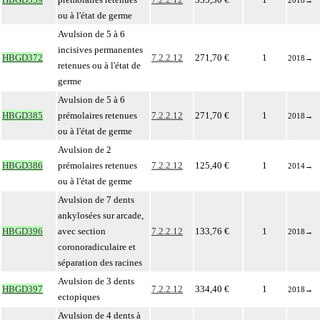
2018
→
ou à l'état de germe
Avulsion de 5 à 6
incisives permanentes
HBGD372
7.2.2.12
271,70 €
1
2018
→
retenues ou à l'état de
germe
Avulsion de 5 à 6
HBGD385
prémolaires retenues
7.2.2.12
271,70 €
1
2018
→
ou à l'état de germe
Avulsion de 2
HBGD386
prémolaires retenues
7.2.2.12
125,40 €
1
2014
→
ou à l'état de germe
Avulsion de 7 dents
ankylosées sur arcade,
HBGD396
avec section
7.2.2.12
133,76 €
1
2018
→
coronoradiculaire et
séparation des racines
Avulsion de 3 dents
HBGD397
7.2.2.12
334,40 €
1
2018
→
ectopiques
Avulsion de 4 dents à