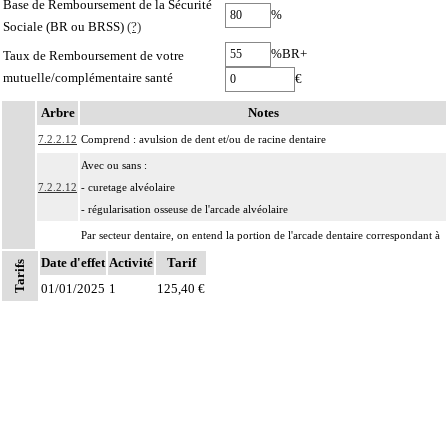
Base de Remboursement de la Sécurité
%
Sociale (BR ou BRSS)
(?)
%BR+
Taux de Remboursement de votre
mutuelle/complémentaire santé
€
Arbre
Notes
7.2.2.12
Comprend : avulsion de dent et/ou de racine dentaire
Avec ou sans :
7.2.2.12
- curetage alvéolaire
- régularisation osseuse de l'arcade alvéolaire
Par secteur dentaire, on entend la portion de l'arcade dentaire correspondant à
Notes
7.2.2
l'implantation habituelle des dents considérées, que cette portion soit dentée ou
Date d'effet
Activité
Tarif
Tarifs
non.
01/01/2025
1
125,40 €
Les actes sur la cavité de l'abdomen, par coelioscopie ou par
7
rétropéritonéoscopie incluent l'évacuation de collection intraabdominale
associée, la toilette péritonéale et/ou la pose de drain.
Les actes sur la cavité de l'abdomen, par abord direct incluent l'évacuation de
7
collection intraabdominale associée, la toilette péritonéale et/ou la pose de
drain.