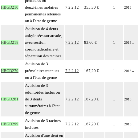
premières ou
HBGD210
deuxièmes molaires
7.2.2.12
355,30 €
1
2018
→
permanentes retenues
ou à l'état de germe
Avulsion de 4 dents
ankylosées sur arcade,
HBGD218
avec section
7.2.2.12
83,60 €
1
2018
→
coronoradiculaire et
séparation des racines
Avulsion de 3
HBGD279
prémolaires retenues
7.2.2.12
167,20 €
1
2018
→
ou à l'état de germe
Avulsion de 3
odontoïdes inclus ou
HBGD281
de 3 dents
7.2.2.12
167,20 €
1
2018
→
surnuméraires à l'état
de germe
Avulsion de 3 racines
HBGD299
7.2.2.12
167,20 €
1
2018
→
incluses
Avulsion d'une dent en