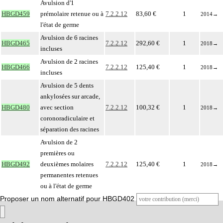
Avulsion d'1
HBGD459
prémolaire retenue ou à
7.2.2.12
83,60 €
1
2014
→
l'état de germe
Avulsion de 6 racines
HBGD465
7.2.2.12
292,60 €
1
2018
→
incluses
Avulsion de 2 racines
HBGD466
7.2.2.12
125,40 €
1
2018
→
incluses
Avulsion de 5 dents
ankylosées sur arcade,
HBGD480
avec section
7.2.2.12
100,32 €
1
2018
→
coronoradiculaire et
séparation des racines
Avulsion de 2
premières ou
HBGD492
deuxièmes molaires
7.2.2.12
125,40 €
1
2018
→
permanentes retenues
ou à l'état de germe
Proposer un nom alternatif pour HBGD402