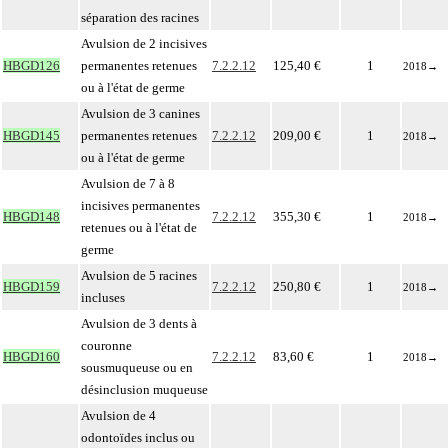
séparation des racines
Avulsion de 2 incisives
HBGD126
permanentes retenues
7.2.2.12
125,40 €
1
2018
→
ou à l'état de germe
Avulsion de 3 canines
HBGD145
permanentes retenues
7.2.2.12
209,00 €
1
2018
→
ou à l'état de germe
Avulsion de 7 à 8
incisives permanentes
HBGD148
7.2.2.12
355,30 €
1
2018
→
retenues ou à l'état de
germe
Avulsion de 5 racines
HBGD159
7.2.2.12
250,80 €
1
2018
→
incluses
Avulsion de 3 dents à
couronne
HBGD160
7.2.2.12
83,60 €
1
2018
→
sousmuqueuse ou en
désinclusion muqueuse
Avulsion de 4
odontoïdes inclus ou