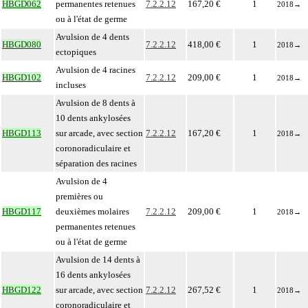
HBGD062
permanentes retenues
7.2.2.12
167,20 €
1
2018
→
ou à l'état de germe
Avulsion de 4 dents
HBGD080
7.2.2.12
418,00 €
1
2018
→
ectopiques
Avulsion de 4 racines
HBGD102
7.2.2.12
209,00 €
1
2018
→
incluses
Avulsion de 8 dents à
10 dents ankylosées
HBGD113
sur arcade, avec section
7.2.2.12
167,20 €
1
2018
→
coronoradiculaire et
séparation des racines
Avulsion de 4
premières ou
HBGD117
deuxièmes molaires
7.2.2.12
209,00 €
1
2018
→
permanentes retenues
ou à l'état de germe
Avulsion de 14 dents à
16 dents ankylosées
HBGD122
sur arcade, avec section
7.2.2.12
267,52 €
1
2018
→
coronoradiculaire et