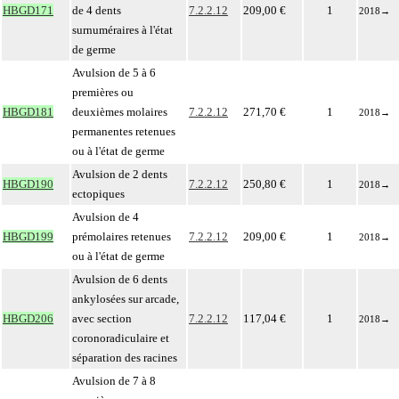
HBGD171
de 4 dents
7.2.2.12
209,00 €
1
2018
→
surnuméraires à l'état
de germe
Avulsion de 5 à 6
premières ou
HBGD181
deuxièmes molaires
7.2.2.12
271,70 €
1
2018
→
permanentes retenues
ou à l'état de germe
Avulsion de 2 dents
HBGD190
7.2.2.12
250,80 €
1
2018
→
ectopiques
Avulsion de 4
HBGD199
prémolaires retenues
7.2.2.12
209,00 €
1
2018
→
ou à l'état de germe
Avulsion de 6 dents
ankylosées sur arcade,
HBGD206
avec section
7.2.2.12
117,04 €
1
2018
→
coronoradiculaire et
séparation des racines
Avulsion de 7 à 8