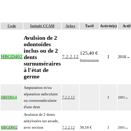
Code
Intitulé CCAM
Arbre
Tarif
Activité(s)
Actif
Avulsion de 2
odontoïdes
inclus ou de 2
125,40 €
dents
HBGD402
7.2.2.12
1
2018
→
Remboursement
surnuméraires
à l'état de
germe
Amputation et/ou
séparation radiculaire
HBFD014
7.2.2.12
1
2005
→
ou coronoradiculaire
d'une dent
Avulsion de 2 dents
ankylosées sur arcade,
HBGD002
avec section
7.2.2.12
50,16 €
1
2005
→