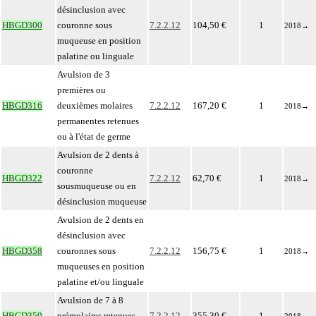
désinclusion avec
HBGD300
couronne sous
7.2.2.12
104,50 €
1
2018
→
muqueuse en position
palatine ou linguale
Avulsion de 3
premières ou
HBGD316
deuxièmes molaires
7.2.2.12
167,20 €
1
2018
→
permanentes retenues
ou à l'état de germe
Avulsion de 2 dents à
couronne
HBGD322
7.2.2.12
62,70 €
1
2018
→
sousmuqueuse ou en
désinclusion muqueuse
Avulsion de 2 dents en
désinclusion avec
HBGD358
couronnes sous
7.2.2.12
156,75 €
1
2018
→
muqueuses en position
palatine et/ou linguale
Avulsion de 7 à 8
HBGD359
prémolaires retenues
7.2.2.12
355,30 €
1