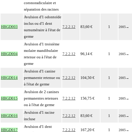
coronoradiculaire et
séparation des racines
Avulsion d'1 odontoïde
inclus ou d'1 dent
HBGD003
7.2.2.12
83,60 €
1
2005
→
surnuméraire à l'état de
germe
Avulsion d'1 troisième
molaire mandibulaire
HBGD004
7.2.2.12
96,14 €
1
2005
→
retenue ou à l'état de
germe
Avulsion d'1 canine
HBGD014
permanente retenue ou
7.2.2.12
104,50 €
1
2005
→
à l'état de germe
Avulsion de 2 canines
HBGD015
permanentes retenues
7.2.2.12
156,75 €
1
2005
→
ou à l'état de germe
Avulsion d'1 racine
HBGD016
7.2.2.12
83,60 €
1
2005
→
incluse
Avulsion d'1 dent
HBGD017
7.2.2.12
167,20 €
1
2005
→