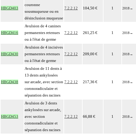
couronne
HBGD403
7.2.2.12
104,50 €
1
2018
→
sousmuqueuse ou en
désinclusion muqueuse
Avulsion de 4 canines
HBGD416
permanentes retenues
7.2.2.12
261,25 €
1
2018
→
ou à l'état de germe
Avulsion de 4 incisives
HBGD430
permanentes retenues
7.2.2.12
209,00 €
1
2018
→
ou à l'état de germe
Avulsion de 11 dents à
13 dents ankylosées
HBGD438
sur arcade, avec section
7.2.2.12
217,36 €
1
2018
→
coronoradiculaire et
séparation des racines
Avulsion de 3 dents
ankylosées sur arcade,
HBGD453
avec section
7.2.2.12
66,88 €
1
2018
→
coronoradiculaire et
séparation des racines