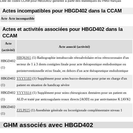
Liste de codes CCAM pour HBGD402 générée à partir des statistiques du PMSI français
Actes incompatibles pour HBGD402 dans la CCAM
Acte
Acte incompatible
Actes et activités associées pour HBGD402 dans la
CCAM
Acte
Acte associé (activité)
(activité)
HBQK061
(1) Radiographie intrabuccale rétroalvéolaire et/ou rétrocoronaire d'un
HBGD402
secteur de 1 à 3 dents contigües finale pour acte thérapeutique endodontique ou
(1)
perinterventionnelle et/ou finale, en dehors d'un acte thérapeutique endodontique
HBGD402
YYYY183
(1) Supplément pour actes bucco-dentaires pour prise en charge d'un
(1)
patient en situation de handicap sévère
HBGD402
YYYY614
(1) Supplément pour soins chirurgicaux dentaires pour un patient en
(1)
ALD et traité par anticoagulants oraux directs [AOD] ou par antivitamine K [AVK]
HBGD402
ZZLP025
(1) Anesthésie générale ou locorégionale complémentaire niveau 1
(1)
GHM associés avec HBGD402