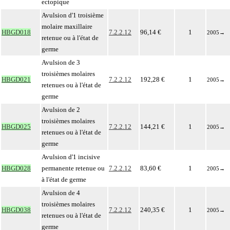
ectopique
Avulsion d'1 troisième
molaire maxillaire
HBGD018
7.2.2.12
96,14 €
1
2005
→
retenue ou à l'état de
germe
Avulsion de 3
troisièmes molaires
HBGD021
7.2.2.12
192,28 €
1
2005
→
retenues ou à l'état de
germe
Avulsion de 2
troisièmes molaires
HBGD025
7.2.2.12
144,21 €
1
2005
→
retenues ou à l'état de
germe
Avulsion d'1 incisive
HBGD028
permanente retenue ou
7.2.2.12
83,60 €
1
2005
→
à l'état de germe
Avulsion de 4
troisièmes molaires
HBGD038
7.2.2.12
240,35 €
1
2005
→
retenues ou à l'état de
germe