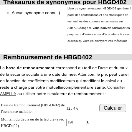
Thésaurus de synonymes pour HBGD402
Liste de synonymes pour HBGD402 générée à
Aucun synonyme connu :(
partir des contributions et des statistiques de
recherches des codeurs et codeuses sur
AideAuCodage.fr.
Vous pouvez participer
en
proposant d'autres noms d'acte (dans la case
ci-dessus), voire en envoyant vos thésaurus
Remboursement de HBGD402
La
base de remboursement
correspond au tarif de l'acte et du taux
de la sécurité sociale à une date donnée. Attention, le prix peut varier
en fonction de coefficients modificateurs qui modifient le calcul du
reste à charge par votre mutuelle/complémentaire santé.
Consulter
AMELI.fr
ou utiliser notre simulateur de remboursement :
Base de Remboursement (HBGD402) de
Calculer
125.4 €
l'assurance maladie
Montant du devis ou de la facture (avec
€
HBGD402)