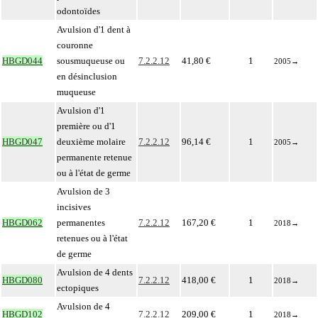
odontoïdes
Avulsion d'1 dent à
couronne
HBGD044
sousmuqueuse ou
7.2.2.12
41,80 €
1
2005
→
en désinclusion
muqueuse
Avulsion d'1
première ou d'1
HBGD047
deuxième molaire
7.2.2.12
96,14 €
1
2005
→
permanente retenue
ou à l'état de germe
Avulsion de 3
incisives
HBGD062
permanentes
7.2.2.12
167,20 €
1
2018
→
retenues ou à l'état
de germe
Avulsion de 4 dents
HBGD080
7.2.2.12
418,00 €
1
2018
→
ectopiques
Avulsion de 4
HBGD102
7.2.2.12
209,00 €
1
2018
→