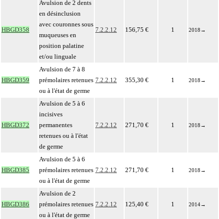
Avulsion de 2 dents
en désinclusion
avec couronnes sous
HBGD358
7.2.2.12
156,75 €
1
2018
→
muqueuses en
position palatine
et/ou linguale
Avulsion de 7 à 8
HBGD359
prémolaires retenues
7.2.2.12
355,30 €
1
2018
→
ou à l'état de germe
Avulsion de 5 à 6
incisives
HBGD372
permanentes
7.2.2.12
271,70 €
1
2018
→
retenues ou à l'état
de germe
Avulsion de 5 à 6
HBGD385
prémolaires retenues
7.2.2.12
271,70 €
1
2018
→
ou à l'état de germe
Avulsion de 2
HBGD386
prémolaires retenues
7.2.2.12
125,40 €
1
2014
→
ou à l'état de germe