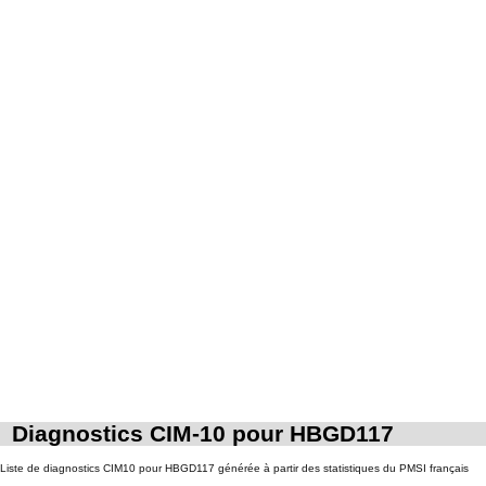
7
collection intraabdominale associée, la toilette péritonéale et/ou la pose de
drain.
Diagnostics CIM-10 pour HBGD117
Liste de diagnostics CIM10 pour HBGD117 générée à partir des statistiques du PMSI français