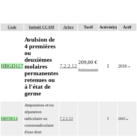
Code
Intitulé CCAM
Arbre
Tarif
Activité(s)
Actif
Avulsion de
4 premières
ou
deuxièmes
209,00 €
molaires
HBGD117
7.2.2.12
1
2018
→
Remboursement
permanentes
retenues ou
à l'état de
germe
Amputation et/ou
séparation
HBFD014
radiculaire ou
7.2.2.12
1
2005
→
coronoradiculaire
d'une dent