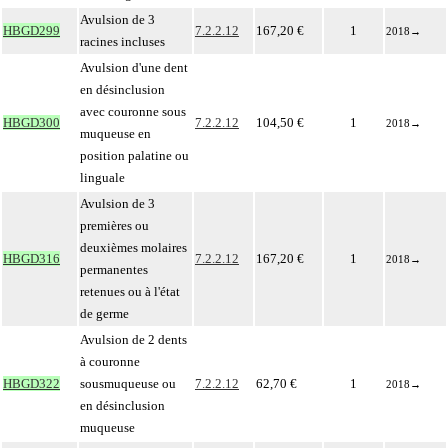
Avulsion de 3
HBGD299
7.2.2.12
167,20 €
1
2018
→
racines incluses
Avulsion d'une dent
en désinclusion
avec couronne sous
HBGD300
7.2.2.12
104,50 €
1
2018
→
muqueuse en
position palatine ou
linguale
Avulsion de 3
premières ou
deuxièmes molaires
HBGD316
7.2.2.12
167,20 €
1
2018
→
permanentes
retenues ou à l'état
de germe
Avulsion de 2 dents
à couronne
HBGD322
sousmuqueuse ou
7.2.2.12
62,70 €
1
2018
→
en désinclusion
muqueuse