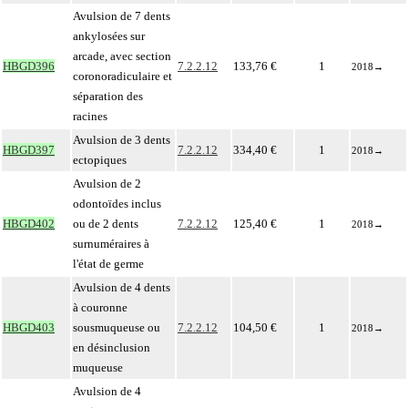
Avulsion de 7 dents
ankylosées sur
arcade, avec section
HBGD396
7.2.2.12
133,76 €
1
2018
→
coronoradiculaire et
séparation des
racines
Avulsion de 3 dents
HBGD397
7.2.2.12
334,40 €
1
2018
→
ectopiques
Avulsion de 2
odontoïdes inclus
HBGD402
ou de 2 dents
7.2.2.12
125,40 €
1
2018
→
surnuméraires à
l'état de germe
Avulsion de 4 dents
à couronne
HBGD403
sousmuqueuse ou
7.2.2.12
104,50 €
1
2018
→
en désinclusion
muqueuse
Avulsion de 4