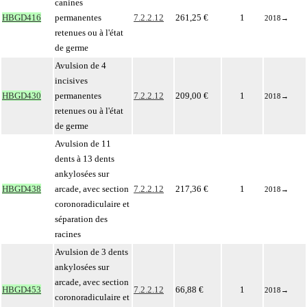
canines
HBGD416
permanentes
7.2.2.12
261,25 €
1
2018
→
retenues ou à l'état
de germe
Avulsion de 4
incisives
HBGD430
permanentes
7.2.2.12
209,00 €
1
2018
→
retenues ou à l'état
de germe
Avulsion de 11
dents à 13 dents
ankylosées sur
HBGD438
arcade, avec section
7.2.2.12
217,36 €
1
2018
→
coronoradiculaire et
séparation des
racines
Avulsion de 3 dents
ankylosées sur
arcade, avec section
HBGD453
7.2.2.12
66,88 €
1
2018
→
coronoradiculaire et