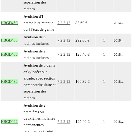
séparation des
racines
Avulsion d'1
HBGD459
prémolaire retenue
7.2.2.12
83,60 €
1
2014
→
ou à l'état de germe
Avulsion de 6
HBGD465
7.2.2.12
292,60 €
1
2018
→
racines incluses
Avulsion de 2
HBGD466
7.2.2.12
125,40 €
1
2018
→
racines incluses
Avulsion de 5 dents
ankylosées sur
arcade, avec section
HBGD480
7.2.2.12
100,32 €
1
2018
→
coronoradiculaire et
séparation des
racines
Avulsion de 2
premières ou
deuxièmes molaires
HBGD492
7.2.2.12
125,40 €
1
2018
→
permanentes
retenues ou à l'état