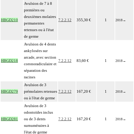
Avulsion de 7 à 8
premières ou
deuxièmes molaires
HBGD210
7.2.2.12
355,30 €
1
2018
→
permanentes
retenues ou à l'état
de germe
Avulsion de 4 dents
ankylosées sur
arcade, avec section
HBGD218
7.2.2.12
83,60 €
1
2018
→
coronoradiculaire et
séparation des
racines
Avulsion de 3
HBGD279
prémolaires retenues
7.2.2.12
167,20 €
1
2018
→
ou à l'état de germe
Avulsion de 3
odontoïdes inclus
HBGD281
ou de 3 dents
7.2.2.12
167,20 €
1
2018
→
surnuméraires à
l'état de germe