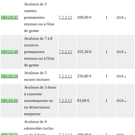
Avulsion de 3
canines
HBGD145
permanentes
7.2.2.12
209,00 €
1
2018
→
retenues ou à l'état
de germe
Avulsion de 7 à 8
incisives
HBGD148
permanentes
7.2.2.12
355,30 €
1
2018
→
retenues ou à l'état
de germe
Avulsion de 5
HBGD159
7.2.2.12
250,80 €
1
2018
→
racines incluses
Avulsion de 3 dents
à couronne
HBGD160
sousmuqueuse ou
7.2.2.12
83,60 €
1
2018
→
en désinclusion
muqueuse
Avulsion de 4
odontoïdes inclus
HBGD171
ou de 4 dents
7.2.2.12
209,00 €
1