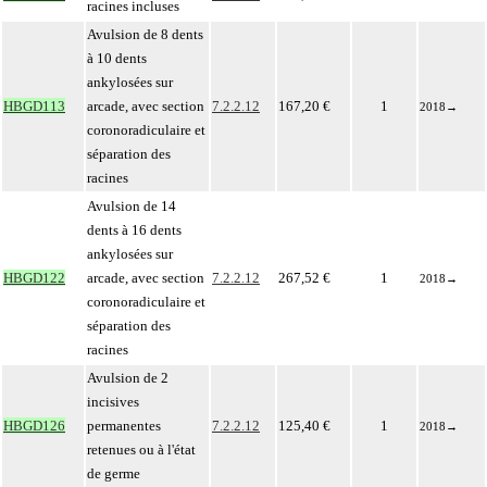
racines incluses
Avulsion de 8 dents
à 10 dents
ankylosées sur
HBGD113
arcade, avec section
7.2.2.12
167,20 €
1
2018
→
coronoradiculaire et
séparation des
racines
Avulsion de 14
dents à 16 dents
ankylosées sur
HBGD122
arcade, avec section
7.2.2.12
267,52 €
1
2018
→
coronoradiculaire et
séparation des
racines
Avulsion de 2
incisives
HBGD126
permanentes
7.2.2.12
125,40 €
1
2018
→
retenues ou à l'état
de germe