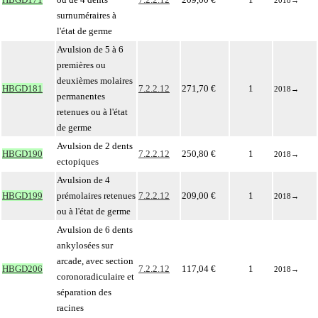
2018
→
surnuméraires à
l'état de germe
Avulsion de 5 à 6
premières ou
deuxièmes molaires
HBGD181
7.2.2.12
271,70 €
1
2018
→
permanentes
retenues ou à l'état
de germe
Avulsion de 2 dents
HBGD190
7.2.2.12
250,80 €
1
2018
→
ectopiques
Avulsion de 4
HBGD199
prémolaires retenues
7.2.2.12
209,00 €
1
2018
→
ou à l'état de germe
Avulsion de 6 dents
ankylosées sur
arcade, avec section
HBGD206
7.2.2.12
117,04 €
1
2018
→
coronoradiculaire et
séparation des
racines