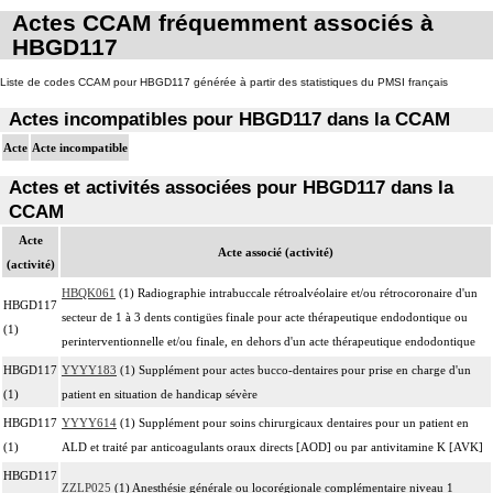
Actes CCAM fréquemment associés à
HBGD117
Liste de codes CCAM pour HBGD117 générée à partir des statistiques du PMSI français
Actes incompatibles pour HBGD117 dans la CCAM
Acte
Acte incompatible
Actes et activités associées pour HBGD117 dans la
CCAM
Acte
Acte associé (activité)
(activité)
HBQK061
(1) Radiographie intrabuccale rétroalvéolaire et/ou rétrocoronaire d'un
HBGD117
secteur de 1 à 3 dents contigües finale pour acte thérapeutique endodontique ou
(1)
perinterventionnelle et/ou finale, en dehors d'un acte thérapeutique endodontique
HBGD117
YYYY183
(1) Supplément pour actes bucco-dentaires pour prise en charge d'un
(1)
patient en situation de handicap sévère
HBGD117
YYYY614
(1) Supplément pour soins chirurgicaux dentaires pour un patient en
(1)
ALD et traité par anticoagulants oraux directs [AOD] ou par antivitamine K [AVK]
HBGD117
ZZLP025
(1) Anesthésie générale ou locorégionale complémentaire niveau 1