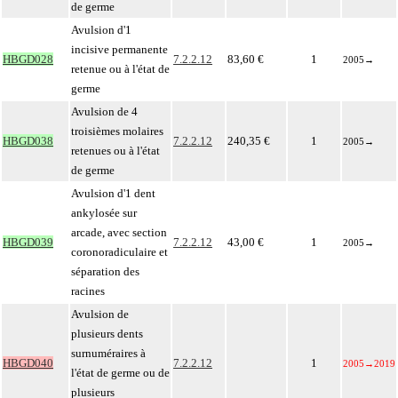
de germe
Avulsion d'1
incisive permanente
HBGD028
7.2.2.12
83,60 €
1
2005
→
retenue ou à l'état de
germe
Avulsion de 4
troisièmes molaires
HBGD038
7.2.2.12
240,35 €
1
2005
→
retenues ou à l'état
de germe
Avulsion d'1 dent
ankylosée sur
arcade, avec section
HBGD039
7.2.2.12
43,00 €
1
2005
→
coronoradiculaire et
séparation des
racines
Avulsion de
plusieurs dents
surnuméraires à
HBGD040
7.2.2.12
1
2005
→
2019
l'état de germe ou de
plusieurs