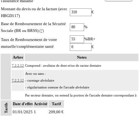
l'assurance maladie
Montant du devis ou de la facture (avec
€
HBGD117)
Base de Remboursement de la Sécurité
%
Sociale (BR ou BRSS)
(?)
%BR+
Taux de Remboursement de votre
mutuelle/complémentaire santé
€
Arbre
Notes
7.2.2.12
Comprend : avulsion de dent et/ou de racine dentaire
Avec ou sans :
7.2.2.12
- curetage alvéolaire
- régularisation osseuse de l'arcade alvéolaire
Par secteur dentaire, on entend la portion de l'arcade dentaire correspondant à
Notes
7.2.2
l'implantation habituelle des dents considérées, que cette portion soit dentée ou
Date d'effet
Activité
Tarif
Tarifs
non.
01/01/2025
1
209,00 €
Les actes sur la cavité de l'abdomen, par coelioscopie ou par
7
rétropéritonéoscopie incluent l'évacuation de collection intraabdominale
associée, la toilette péritonéale et/ou la pose de drain.
Les actes sur la cavité de l'abdomen, par abord direct incluent l'évacuation de