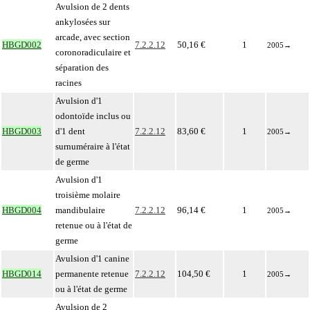
Avulsion de 2 dents
ankylosées sur
arcade, avec section
HBGD002
7.2.2.12
50,16 €
1
2005
→
coronoradiculaire et
séparation des
racines
Avulsion d'1
odontoïde inclus ou
HBGD003
d'1 dent
7.2.2.12
83,60 €
1
2005
→
surnuméraire à l'état
de germe
Avulsion d'1
troisième molaire
HBGD004
mandibulaire
7.2.2.12
96,14 €
1
2005
→
retenue ou à l'état de
germe
Avulsion d'1 canine
HBGD014
permanente retenue
7.2.2.12
104,50 €
1
2005
→
ou à l'état de germe
Avulsion de 2