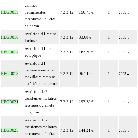
canines
HBGD015
permanentes
7.2.2.12
156,75 €
1
2005
→
retenues ou à l'état
de germe
Avulsion d'1 racine
HBGD016
7.2.2.12
83,60 €
1
2005
→
incluse
Avulsion d'1 dent
HBGD017
7.2.2.12
167,20 €
1
2005
→
ectopique
Avulsion d'1
troisième molaire
HBGD018
7.2.2.12
96,14 €
1
2005
→
maxillaire retenue
ou à l'état de germe
Avulsion de 3
troisièmes molaires
HBGD021
7.2.2.12
192,28 €
1
2005
→
retenues ou à l'état
de germe
Avulsion de 2
troisièmes molaires
HBGD025
7.2.2.12
144,21 €
1
2005
→
retenues ou à l'état