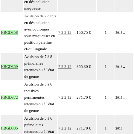
en désinclusion
muqueuse
Avulsion de 2 dents
en désinclusion
avec couronnes
HBGD358
7.2.2.12
156,75 €
1
2018
→
sous muqueuses en
position palatine
et/ou linguale
Avulsion de 7 à 8
prémolaires
HBGD359
7.2.2.12
355,30 €
1
2018
→
retenues ou à l'état
de germe
Avulsion de 5 à 6
incisives
HBGD372
permanentes
7.2.2.12
271,70 €
1
2018
→
retenues ou à l'état
de germe
Avulsion de 5 à 6
prémolaires
HBGD385
7.2.2.12
271,70 €
1
2018
→
retenues ou à l'état