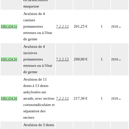
muqueuse
Avulsion de 4
canines
HBGD416
permanentes
7.2.2.12
261,25 €
1
2018
→
retenues ou à l'état
de germe
Avulsion de 4
incisives
HBGD430
permanentes
7.2.2.12
209,00 €
1
2018
→
retenues ou à l'état
de germe
Avulsion de 11
dents à 13 dents
ankylosées sur
HBGD438
arcade, avec section
7.2.2.12
217,36 €
1
2018
→
coronoradiculaire et
séparation des
racines
Avulsion de 3 dents