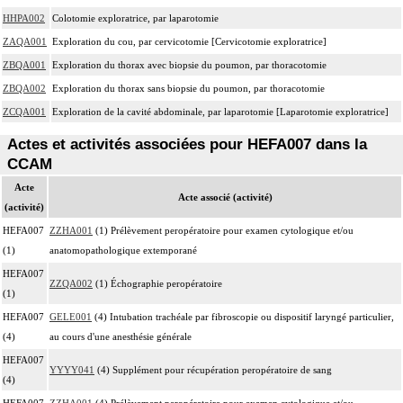
HHPA002
Colotomie exploratrice, par laparotomie
ZAQA001
Exploration du cou, par cervicotomie [Cervicotomie exploratrice]
ZBQA001
Exploration du thorax avec biopsie du poumon, par thoracotomie
ZBQA002
Exploration du thorax sans biopsie du poumon, par thoracotomie
ZCQA001
Exploration de la cavité abdominale, par laparotomie [Laparotomie exploratrice]
Actes et activités associées pour HEFA007 dans la
CCAM
Acte
Acte associé (activité)
(activité)
HEFA007
ZZHA001
(1) Prélèvement peropératoire pour examen cytologique et/ou
(1)
anatomopathologique extemporané
HEFA007
ZZQA002
(1) Échographie peropératoire
(1)
HEFA007
GELE001
(4) Intubation trachéale par fibroscopie ou dispositif laryngé particulier,
(4)
au cours d'une anesthésie générale
HEFA007
YYYY041
(4) Supplément pour récupération peropératoire de sang
(4)
HEFA007
ZZHA001
(4) Prélèvement peropératoire pour examen cytologique et/ou