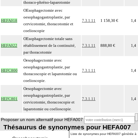
thoraco-phréno-laparotomie
OEsophagectomie avec
oesophagogastroplastie, par
HEFA018
7.3.1.11
1 158,30 €
1,4
cervicotomie, thoracotomie et
coelioscopie
OEsophagectomie totale sans
HEFA022
rétablissement de la continuité,
7.3.1.11
888,80 €
1,4
par thoracotomie
Oesophagectomie avec
oesophagogastroplastie, par
HEFC800
7.3.1.11
1,4
thoracoscopie et laparotomie ou
coelioscopie.
Oesophagectomie avec
oesophagogastroplastie, par
HEFC801
7.3.1.11
1,4
cervicotomie, thoracoscopie et
laparotomie ou coelioscopie.
Proposer un nom alternatif pour HEFA007
Thésaurus de synonymes pour HEFA007
Liste de synonymes pour HEFA007 générée à