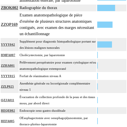
alimentation entérale, par laparotomie
ZBQK002
Radiographie du thorax
Examen anatomopathologique de pièce
d'exérèse de plusieurs structures anatomiques
ZZQP169
contiguës, avec examen des marges nécessitant
un échantillonnage
Supplément pour diagnostic histopathologique portant sur
YYYY042
des lésions malignes tumorales
HMFA007
Cholécystectomie, par laparotomie
Prélèvement peropératoire pour examen cytologique et/ou
ZZHA001
anatomopathologique extemporané
YYYY015
Forfait de réanimation niveau A
Anesthésie générale ou locorégionale complémentaire
ZZLP025
niveau 1
Évacuation de collection profonde de la peau et des tissus
QZJA011
mous, par abord direct
HEQE002
Endoscopie oeso-gastro-duodénale
OEsophagectomie avec oesophagojéjunostomie, par
HEFA005
thoraco-phréno-laparotomie