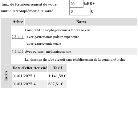
%BR+
Taux de Remboursement de votre
mutuelle/complémentaire santé
€
Arbre
Notes
Comprend : oesophagectomie à thorax ouvert
7.3.1.11
- avec gastrectomie polaire supérieure
- avec gastrectomie totale
7.3.1.11
Avec ou sans : médiastinectomie
La résection du tube digestif sans rétablissement de la continuité inclut
7.3
l'abouchement d'une ou des deux extrémités du tube digestif à la peau [stomies
Date d'effet
Activité
Tarif
Tarifs
cutanées].
01/01/2025
1
1 141,59 €
La résection du tube digestif avec rétablissement de la continuité inclut
01/01/2025
4
687,61 €
Notes
7.3
l'anastomose des deux segments du tube digestif, quelles qu'en soient les
modalités.
La pose d'une endoprothèse du tube digestif inclut
7.3
- la dilatation du segment concerné
- le contrôle radiologique.
Les actes sur la cavité de l'abdomen, par coelioscopie ou par
7
rétropéritonéoscopie incluent l'évacuation de collection intraabdominale
associée, la toilette péritonéale et/ou la pose de drain.