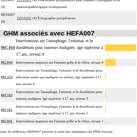
(4)
anatomopathologique extemporané
HEFA007
ZZQA002
(4) Échographie peropératoire
(4)
GHM associés avec HEFA007
Interventions sur l'oesophage, l'estomac et le
06C164
duodénum pour tumeurs malignes, âge supérieur à
17 ans, niveau 4
06C044
Interventions majeures sur l'intestin grêle et le côlon, niveau 4
Interventions sur l'oesophage, l'estomac et le duodénum pour
06C224
affections autres que malignes ou ulcères, âge supérieur à 17
ans, niveau 4
Interventions sur l'oesophage, l'estomac et le duodénum pour
06C163
tumeurs malignes, âge supérieur à 17 ans, niveau 3
Interventions sur l'oesophage, l'estomac et le duodénum pour
06C161
tumeurs malignes, âge supérieur à 17 ans, niveau 1
06C041
Interventions majeures sur l'intestin grêle et le côlon, niveau 1
Liste de GHM pour HEFA007 générée à partir des statistiques du PMSI français