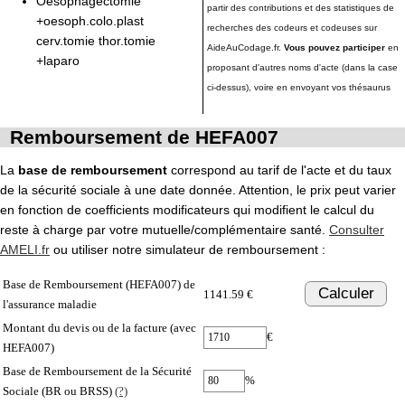
Oesophagectomie
partir des contributions et des statistiques de
+oesoph.colo.plast
recherches des codeurs et codeuses sur
cerv.tomie thor.tomie
AideAuCodage.fr.
Vous pouvez participer
en
+laparo
proposant d'autres noms d'acte (dans la case
ci-dessus), voire en envoyant vos thésaurus
Remboursement de HEFA007
La
base de remboursement
correspond au tarif de l'acte et du taux
de la sécurité sociale à une date donnée. Attention, le prix peut varier
en fonction de coefficients modificateurs qui modifient le calcul du
reste à charge par votre mutuelle/complémentaire santé.
Consulter
AMELI.fr
ou utiliser notre simulateur de remboursement :
Base de Remboursement (HEFA007) de
Calculer
1141.59 €
l'assurance maladie
Montant du devis ou de la facture (avec
€
HEFA007)
Base de Remboursement de la Sécurité
%
Sociale (BR ou BRSS)
(?)