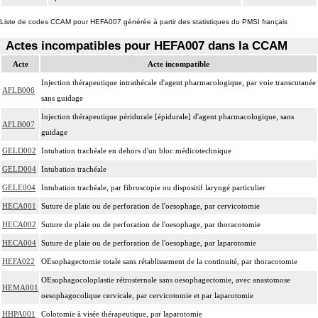
Liste de codes CCAM pour HEFA007 générée à partir des statistiques du PMSI français
Actes incompatibles pour HEFA007 dans la CCAM
Acte
Acte incompatible
Injection thérapeutique intrathécale d'agent pharmacologique, par voie transcutanée
AFLB006
sans guidage
Injection thérapeutique péridurale [épidurale] d'agent pharmacologique, sans
AFLB007
guidage
GELD002
Intubation trachéale en dehors d'un bloc médicotechnique
GELD004
Intubation trachéale
GELE004
Intubation trachéale, par fibroscopie ou dispositif laryngé particulier
HECA001
Suture de plaie ou de perforation de l'oesophage, par cervicotomie
HECA002
Suture de plaie ou de perforation de l'oesophage, par thoracotomie
HECA004
Suture de plaie ou de perforation de l'oesophage, par laparotomie
HEFA022
OEsophagectomie totale sans rétablissement de la continuité, par thoracotomie
OEsophagocoloplastie rétrosternale sans oesophagectomie, avec anastomose
HEMA001
oesophagocolique cervicale, par cervicotomie et par laparotomie
HHPA001
Colotomie à visée thérapeutique, par laparotomie