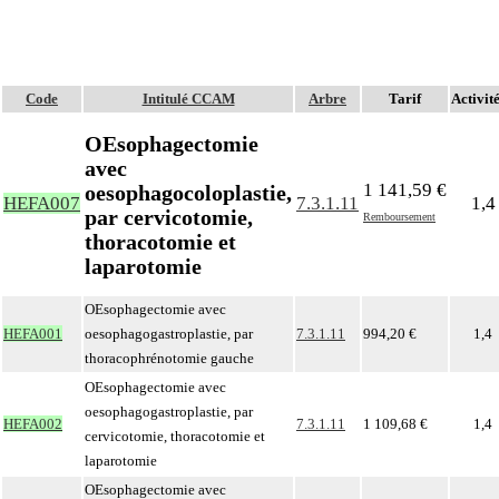
Code
Intitulé CCAM
Arbre
Tarif
Activité
OEsophagectomie
avec
1 141,59 €
oesophagocoloplastie,
HEFA007
7.3.1.11
1,4
par cervicotomie,
Remboursement
thoracotomie et
laparotomie
OEsophagectomie avec
HEFA001
oesophagogastroplastie, par
7.3.1.11
994,20 €
1,4
thoracophrénotomie gauche
OEsophagectomie avec
oesophagogastroplastie, par
HEFA002
7.3.1.11
1 109,68 €
1,4
cervicotomie, thoracotomie et
laparotomie
OEsophagectomie avec