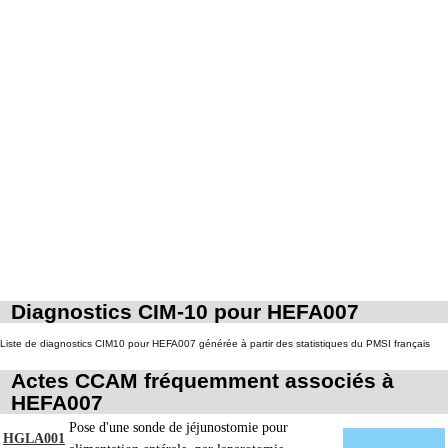
Les actes sur la cavité de l'abdomen, par abord direct incluent l'évacuation de
7
collection intraabdominale associée, la toilette péritonéale et/ou la pose de
drain.
Diagnostics CIM-10 pour HEFA007
Liste de diagnostics CIM10 pour HEFA007 générée à partir des statistiques du PMSI français
Actes CCAM fréquemment associés à
HEFA007
Pose d'une sonde de jéjunostomie pour
HGLA001