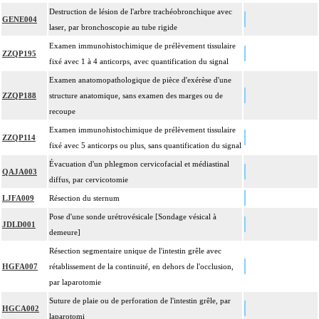
Destruction de lésion de l'arbre trachéobronchique avec
GENE004
laser, par bronchoscopie au tube rigide
Examen immunohistochimique de prélèvement tissulaire
ZZQP195
fixé avec 1 à 4 anticorps, avec quantification du signal
Examen anatomopathologique de pièce d'exérèse d'une
ZZQP188
structure anatomique, sans examen des marges ou de
recoupe
Examen immunohistochimique de prélèvement tissulaire
ZZQP114
fixé avec 5 anticorps ou plus, sans quantification du signal
Évacuation d'un phlegmon cervicofacial et médiastinal
QAJA003
diffus, par cervicotomie
LJFA009
Résection du sternum
Pose d'une sonde urétrovésicale [Sondage vésical à
JDLD001
demeure]
Résection segmentaire unique de l'intestin grêle avec
HGFA007
rétablissement de la continuité, en dehors de l'occlusion,
par laparotomie
Suture de plaie ou de perforation de l'intestin grêle, par
HGCA002
laparotomi