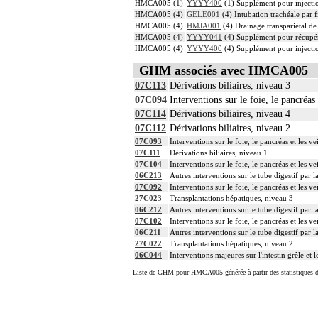
HMCA005 (1)
YYYY400
(1) Supplément pour injection
HMCA005 (4)
GELE001
(4) Intubation trachéale par f
HMCA005 (4)
HMJA001
(4) Drainage transpariétal de 
HMCA005 (4)
YYYY041
(4) Supplément pour récupér
HMCA005 (4)
YYYY400
(4) Supplément pour injection
GHM associés avec HMCA005
07C113
Dérivations biliaires, niveau 3
07C094
Interventions sur le foie, le pancréa
07C114
Dérivations biliaires, niveau 4
07C112
Dérivations biliaires, niveau 2
07C093
Interventions sur le foie, le pancréas et les
07C111
Dérivations biliaires, niveau 1
07C104
Interventions sur le foie, le pancréas et les 
06C213
Autres interventions sur le tube digestif par 
07C092
Interventions sur le foie, le pancréas et les
27C023
Transplantations hépatiques, niveau 3
06C212
Autres interventions sur le tube digestif par 
07C102
Interventions sur le foie, le pancréas et les 
06C211
Autres interventions sur le tube digestif par 
27C022
Transplantations hépatiques, niveau 2
06C044
Interventions majeures sur l'intestin grêle et 
Liste de GHM pour HMCA005 générée à partir des statistiques 