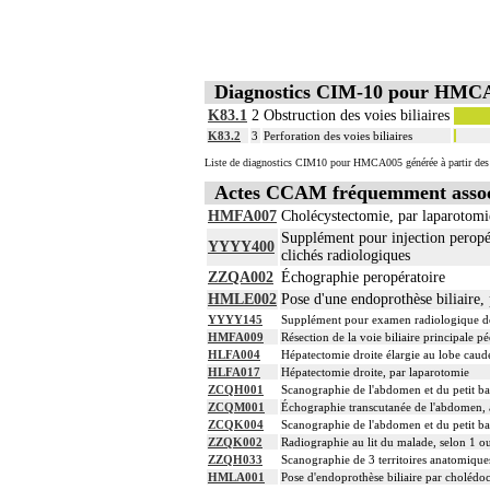
Diagnostics CIM-10 pour HMC
K83.1
2
Obstruction des voies biliaires
K83.2
3
Perforation des voies biliaires
Liste de diagnostics CIM10 pour HMCA005 générée à partir des 
Actes CCAM fréquemment asso
HMFA007
Cholécystectomie, par laparotomi
Supplément pour injection peropéra
YYYY400
clichés radiologiques
ZZQA002
Échographie peropératoire
HMLE002
Pose d'une endoprothèse biliaire,
YYYY145
Supplément pour examen radiologique de la
HMFA009
Résection de la voie biliaire principale p
HLFA004
Hépatectomie droite élargie au lobe caud
HLFA017
Hépatectomie droite, par laparotomie
ZCQH001
Scanographie de l'abdomen et du petit bas
ZCQM001
Échographie transcutanée de l'abdomen, 
ZCQK004
Scanographie de l'abdomen et du petit bas
ZZQK002
Radiographie au lit du malade, selon 1 o
ZZQH033
Scanographie de 3 territoires anatomiques
HMLA001
Pose d'endoprothèse biliaire par cholédo