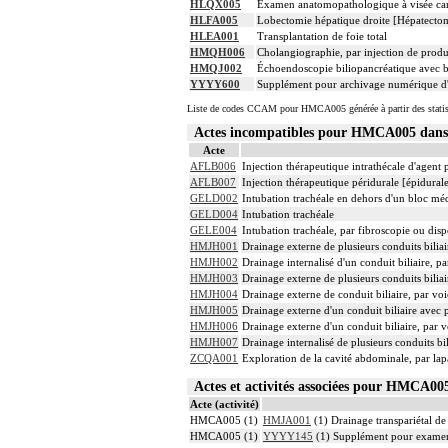
HLQX005
Examen anatomopathologique à visée carci
HLFA005
Lobectomie hépatique droite [Hépatectomi
HLEA001
Transplantation de foie total
HMQH006
Cholangiographie, par injection de produi
HMQJ002
Échoendoscopie biliopancréatique avec bi
YYYY600
Supplément pour archivage numérique 
Liste de codes CCAM pour HMCA005 générée à partir des statis
Actes incompatibles pour HMCA005 dan
Acte
AFLB006
Injection thérapeutique intrathécale d'agent
AFLB007
Injection thérapeutique péridurale [épidura
GELD002
Intubation trachéale en dehors d'un bloc mé
GELD004
Intubation trachéale
GELE004
Intubation trachéale, par fibroscopie ou dispo
HMJH001
Drainage externe de plusieurs conduits bili
HMJH002
Drainage internalisé d'un conduit biliaire, 
HMJH003
Drainage externe de plusieurs conduits bilia
HMJH004
Drainage externe de conduit biliaire, par v
HMJH005
Drainage externe d'un conduit biliaire avec
HMJH006
Drainage externe d'un conduit biliaire, par
HMJH007
Drainage internalisé de plusieurs conduits b
ZCQA001
Exploration de la cavité abdominale, par la
Actes et activités associées pour HMCA0
Acte (activité)
HMCA005 (1)
HMJA001
(1) Drainage transpariétal de 
HMCA005 (1)
YYYY145
(1) Supplément pour examen r