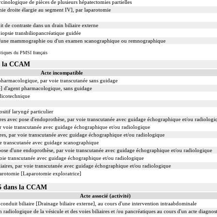
nologique de pièces de plusieurs hépatectomies partielles
e droite élargie au segment IV], par laparotomie
t de contraste dans un drain biliaire externe
opsie transbiliopancréatique guidée
d'une mammographie ou d'un examen scanographique ou remnographique
tiques du PMSI français
s la CCAM
Acte incompatible
 pharmacologique, par voie transcutanée sans guidage
le] d'agent pharmacologique, sans guidage
dicotechnique
sitif laryngé particulier
aires avec pose d'endoprothèse, par voie transcutanée avec guidage échographique et/ou radiologi
par voie transcutanée avec guidage échographique et/ou radiologique
ires, par voie transcutanée avec guidage échographique et/ou radiologique
oie transcutanée avec guidage scanographique
 pose d'une endoprothèse, par voie transcutanée avec guidage échographique et/ou radiologique
 voie transcutanée avec guidage échographique et/ou radiologique
iliaires, par voie transcutanée avec guidage échographique et/ou radiologique
parotomie [Laparotomie exploratrice]
05 dans la CCAM
Acte associé (activité)
conduit biliaire [Drainage biliaire externe], au cours d'une intervention intraabdominale
adiologique de la vésicule et des voies biliaires et /ou pancréatiques au cours d'un acte diagnos