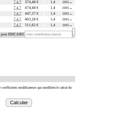
7.4.7
374,48 €
1,4
2005
→
7.4.7
474,46 €
1,4
2005
→
7.4.7
447,37 €
1,4
2005
→
7.4.7
403,28 €
1,4
2005
→
7.4.7
511,82 €
1,4
2005
→
tif pour HMCA005
de coefficients modificateurs qui modifient le calcul du
Calculer