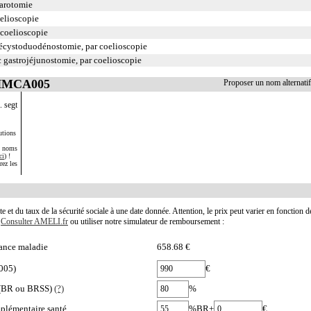
parotomie
elioscopie
coelioscopie
écystoduodénostomie, par coelioscopie
astrojéjunostomie, par coelioscopie
 HMCA005
Proposer un nom alterna
. segt
utions
s noms
ci
) !
rez les
te et du taux de la sécurité sociale à une date donnée. Attention, le prix peut varier en fonction 
.
Consulter AMELI.fr
ou utiliser notre simulateur de remboursement :
ance maladie
658.68 €
005)
€
e (BR ou BRSS)
(?)
%
plémentaire santé
%BR+
€