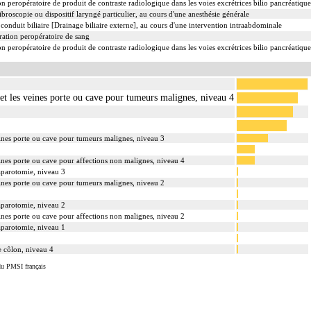
 peropératoire de produit de contraste radiologique dans les voies excrétrices bilio pancréatique
ibroscopie ou dispositif laryngé particulier, au cours d'une anesthésie générale
conduit biliaire [Drainage biliaire externe], au cours d'une intervention intraabdominale
ation peropératoire de sang
 peropératoire de produit de contraste radiologique dans les voies excrétrices bilio pancréatique
s et les veines porte ou cave pour tumeurs malignes, niveau 4
 veines porte ou cave pour tumeurs malignes, niveau 3
veines porte ou cave pour affections non malignes, niveau 4
laparotomie, niveau 3
 veines porte ou cave pour tumeurs malignes, niveau 2
laparotomie, niveau 2
veines porte ou cave pour affections non malignes, niveau 2
laparotomie, niveau 1
le côlon, niveau 4
du PMSI français