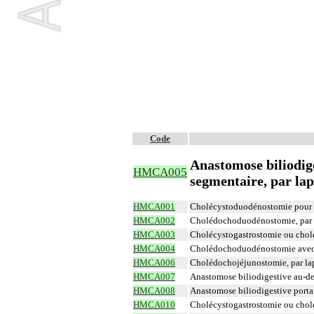
Code
Anastomose biliodige
HMCA005
segmentaire, par la
HMCA001
Cholécystoduodénostomie pour at
HMCA002
Cholédochoduodénostomie, par 
HMCA003
Cholécystogastrostomie ou chol
HMCA004
Cholédochoduodénostomie avec g
HMCA006
Cholédochojéjunostomie, par la
HMCA007
Anastomose biliodigestive au-des
HMCA008
Anastomose biliodigestive porta
HMCA010
Cholécystogastrostomie ou chol