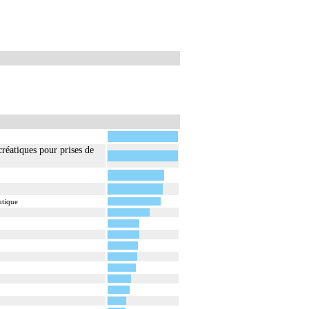
créatiques pour prises de
utique