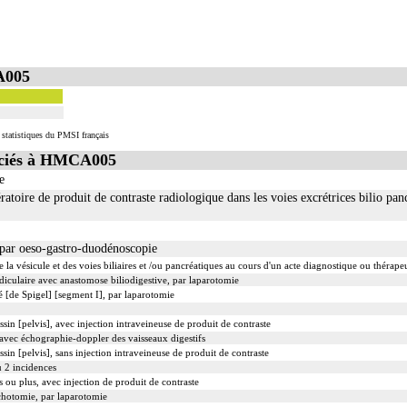
A005
statistiques du PMSI français
ciés à HMCA005
e
toire de produit de contraste radiologique dans les voies excrétrices bilio pan
 par oeso-gastro-duodénoscopie
 vésicule et des voies biliaires et /ou pancréatiques au cours d'un acte diagnostique ou thérape
édiculaire avec anastomose biliodigestive, par laparotomie
é [de Spigel] [segment I], par laparotomie
sin [pelvis], avec injection intraveineuse de produit de contraste
avec échographie-doppler des vaisseaux digestifs
sin [pelvis], sans injection intraveineuse de produit de contraste
u 2 incidences
 ou plus, avec injection de produit de contraste
chotomie, par laparotomie