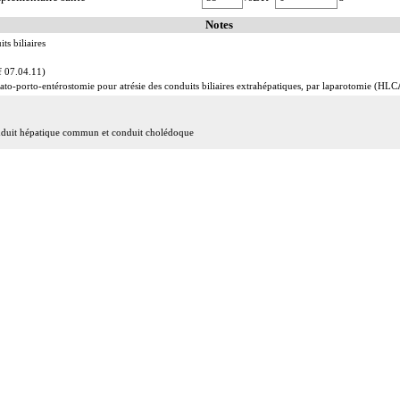
Notes
ts biliaires
cf 07.04.11)
ato-porto-entérostomie pour atrésie des conduits biliaires extrahépatiques, par laparotomie (HL
conduit hépatique commun et conduit cholédoque
 coelioscopie ou par rétropéritonéoscopie incluent l'évacuation de collection intraabdominale associ
 abord direct incluent l'évacuation de collection intraabdominale associée, la toilette péritonéale e