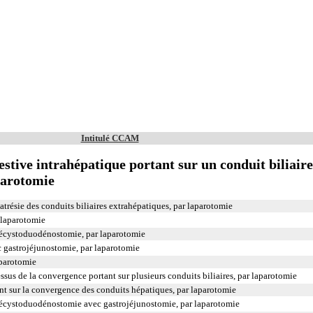
Intitulé CCAM
stive intrahépatique portant sur un conduit biliaire
parotomie
résie des conduits biliaires extrahépatiques, par laparotomie
laparotomie
écystoduodénostomie, par laparotomie
astrojéjunostomie, par laparotomie
parotomie
sus de la convergence portant sur plusieurs conduits biliaires, par laparotomie
nt sur la convergence des conduits hépatiques, par laparotomie
écystoduodénostomie avec gastrojéjunostomie, par laparotomie