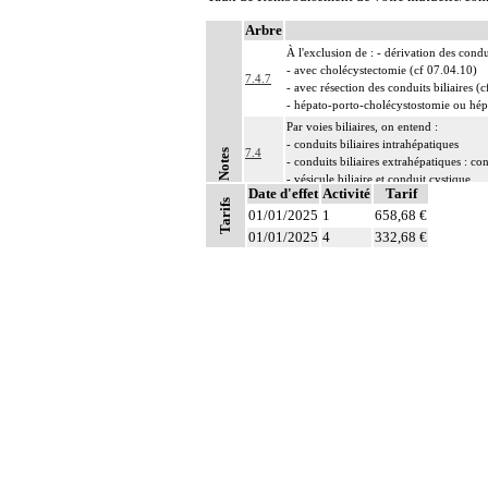
Arbre
À l'exclusion de : - dérivation des condui
- avec cholécystectomie (cf 07.04.10)
7.4.7
- avec résection des conduits biliaires (
- hépato-porto-cholécystostomie ou hép
Par voies biliaires, on entend :
- conduits biliaires intrahépatiques
7.4
Notes
- conduits biliaires extrahépatiques : 
- vésicule biliaire et conduit cystique.
Date d'effet
Activité
Tarif
Par voie biliaire principale, on entend :
Tarifs
01/01/2025
1
658,68 €
- conduits biliaires intrahépatiques
7.4
01/01/2025
- conduit hépatique commun
4
332,68 €
- conduit cholédoque.
7
Les actes sur la cavité de l'abdomen, par
7
Les actes sur la cavité de l'abdomen, par