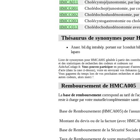
HMCA011
Cholécystojéjunostomie, par la
HMCC001
Cholédochojéjunostomie, par co
HMCC002
Cholédochoduodénostomie, par 
HMCC003
Cholécystogastrostomie ou chol
HMCC013
Cholédochoduodénostomie avec g
Thésaurus de synonymes pour
Anast. bil.dig intrahép. portant sur 1conduit bil
laparo
Liste de synonymes pour HMCA005 générée à partir des contrib
et des statistiques de recherches des codeurs et codeuses sur
AideAuCodage.fr.
Vous pouvez participer
en proposant d'autre
d'acte (dans la case ci-dessus), voire en envoyant vos thésaurus (
i
Vous gagnerez du temps lors de vos prochaines recherches et aide
autres codeurs, alors merci !
Remboursement de HMCA005
La
base de remboursement
correspond au tarif de l'ac
reste à charge par votre mutuelle/complémentaire santé
Base de Remboursement (HMCA005) de l'assur
Montant du devis ou de la facture (avec HMCA
Base de Remboursement de la Sécurité Social
Taux de Remboursement de votre mutuelle/com