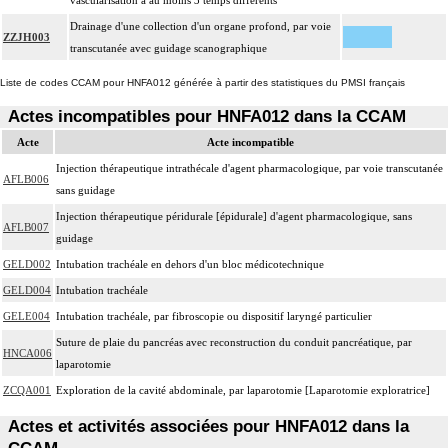
vascularisation à au moins 3 temps différents
Drainage d'une collection d'un organe profond, par voie
ZZJH003
transcutanée avec guidage scanographique
Liste de codes CCAM pour HNFA012 générée à partir des statistiques du PMSI français
Actes incompatibles pour HNFA012 dans la CCAM
Acte
Acte incompatible
Injection thérapeutique intrathécale d'agent pharmacologique, par voie transcutanée
AFLB006
sans guidage
Injection thérapeutique péridurale [épidurale] d'agent pharmacologique, sans
AFLB007
guidage
GELD002
Intubation trachéale en dehors d'un bloc médicotechnique
GELD004
Intubation trachéale
GELE004
Intubation trachéale, par fibroscopie ou dispositif laryngé particulier
Suture de plaie du pancréas avec reconstruction du conduit pancréatique, par
HNCA006
laparotomie
ZCQA001
Exploration de la cavité abdominale, par laparotomie [Laparotomie exploratrice]
Actes et activités associées pour HNFA012 dans la