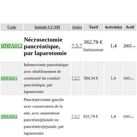
Code
Intitulé CCAM
Arbre
Tarif
Activité(s)
Actif
Nécrosectomie
382,78 €
pancréatique,
HNFA012
7.5.7
1,4
2005
→
Remboursement
par laparotomie
Isthmectomie pancréatique
avec rétablissement de
HNFA001
continuité du conduit
7.5.7
584,34 €
1,4
2005
→
pancréatique, par
laparotomie
Pancréatectomie gauche
avec conservation de la
rate, avec anastomose
HNFA002
7.5.7
631,79 €
1,4
2005
→
pancréatojéjunale ou
pancréaticojéjunale, par
laparotomie