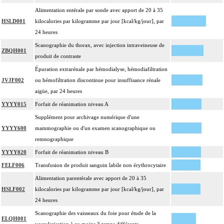
Alimentation entérale par sonde avec apport de 20 à 35
HSLD001
kilocalories par kilogramme par jour [kcal/kg/jour], par
24 heures
Scanographie du thorax, avec injection intraveineuse de
ZBQH001
produit de contraste
Épuration extrarénale par hémodialyse, hémodiafiltration
JVJF002
ou hémofiltration discontinue pour insuffisance rénale
aigüe, par 24 heures
YYYY015
Forfait de réanimation niveau A
Supplément pour archivage numérique d'une
YYYY600
mammographie ou d'un examen scanographique ou
remnographique
YYYY020
Forfait de réanimation niveau B
FELF006
Transfusion de produit sanguin labile non érythrocytaire
Alimentation parentérale avec apport de 20 à 35
HSLF002
kilocalories par kilogramme par jour [kcal/kg/jour], par
24 heures
Scanographie des vaisseaux du foie pour étude de la
ELQH001