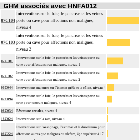
GHM associés avec HNFA012
Interventions sur le foie, le pancréas et les veines
07C104
porte ou cave pour affections non malignes,
niveau 4
Interventions sur le foie, le pancréas et les veines
07C103
porte ou cave pour affections non malignes,
niveau 3
Interventions sur le foie, le pancréas et les veines porte ou
07C101
cave pour affections non malignes, niveau 1
Interventions sur le foie, le pancréas et les veines porte ou
07C102
cave pour affections non malignes, niveau 2
06C044
Interventions majeures sur l'intestin grêle et le côlon, niveau 4
Interventions sur le foie, le pancréas et les veines porte ou
07C094
cave pour tumeurs malignes, niveau 4
06C034
Résections rectales, niveau 4
16C024
Interventions sur la rate, niveau 4
Interventions sur l'oesophage, l'estomac et le duodénum pour
06C224
affections autres que malignes ou ulcères, âge supérieur à 17