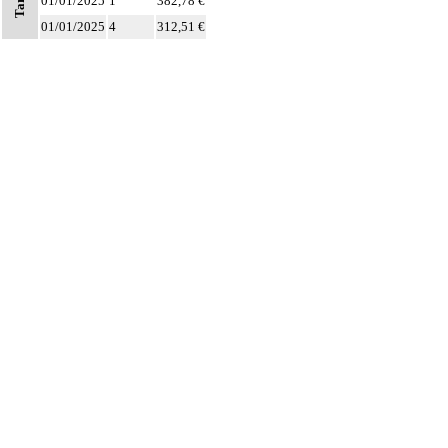
Tarifs
01/01/2025
1
382,78 €
7
collection intraabdominale associée, la toilette péritonéale et/ou la pose de
01/01/2025
4
312,51 €
drain.