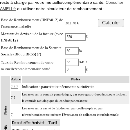
reste à charge par votre mutuelle/complémentaire santé.
Consulter
AMELI.fr
ou utiliser notre simulateur de remboursement :
Base de Remboursement (HNFA012) de
Calculer
382.78 €
l'assurance maladie
Montant du devis ou de la facture (avec
€
HNFA012)
Base de Remboursement de la Sécurité
%
Sociale (BR ou BRSS)
(?)
%BR+
Taux de Remboursement de votre
mutuelle/complémentaire santé
€
Arbre
Notes
Indication : pancréatite nécrosante surinfectée.
7.5.7
Les actes sur le conduit pancréatique, par oeso-gastro-duodénoscopie incluent
7.5
le contrôle radiologique du conduit pancréatique.
Notes
Les actes sur la cavité de l'abdomen, par coelioscopie ou par
7
rétropéritonéoscopie incluent l'évacuation de collection intraabdominale
associée, la toilette péritonéale et/ou la pose de drain.
Date d'effet
Activité
Tarif
Les actes sur la cavité de l'abdomen, par abord direct incluent l'évacuation de