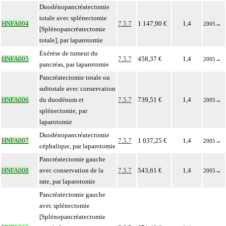
Duodénopancréatectomie
totale avec splénectomie
HNFA004
7.5.7
1 147,90 €
1,4
2005
→
[Splénopancréatectomie
totale], par laparotomie
Exérèse de tumeur du
HNFA005
7.5.7
458,37 €
1,4
2005
→
pancréas, par laparotomie
Pancréatectomie totale ou
subtotale avec conservation
HNFA006
du duodénum et
7.5.7
739,51 €
1,4
2005
→
splénectomie, par
laparotomie
Duodénopancréatectomie
HNFA007
7.5.7
1 037,25 €
1,4
2005
→
céphalique, par laparotomie
Pancréatectomie gauche
HNFA008
avec conservation de la
7.5.7
543,61 €
1,4
2005
→
rate, par laparotomie
Pancréatectomie gauche
avec splénectomie
[Splénopancréatectomie