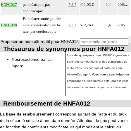
HNFC027
pancréatique, par
7.5.7
411,93 €
1,4
2005
→
coelioscopie
Pancréatectomie gauche
HNFC028
avec conservation de la
7.5.7
572,76 €
1,4
2005
→
rate, par coelioscopie
Proposer un nom alternatif pour HNFA012
Thésaurus de synonymes pour HNFA012
Liste de synonymes pour HNFA012 générée à
Nécrosectomie pancr.
partir des contributions et des statistiques de
laparo
recherches des codeurs et codeuses sur
AideAuCodage.fr.
Vous pouvez participer
en
proposant d'autres noms d'acte (dans la case
ci-dessus), voire en envoyant vos thésaurus
Remboursement de HNFA012
La
base de remboursement
correspond au tarif de l'acte et du taux
de la sécurité sociale à une date donnée. Attention, le prix peut varier
en fonction de coefficients modificateurs qui modifient le calcul du