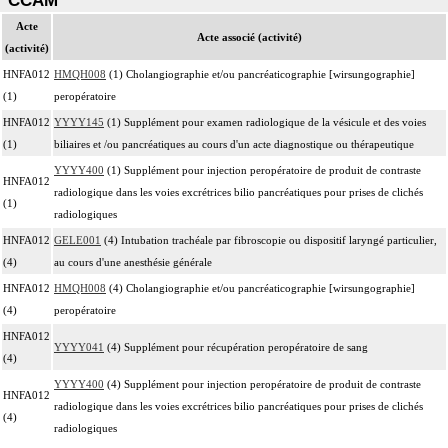
CCAM
Acte
Acte associé (activité)
(activité)
HNFA012
HMQH008
(1) Cholangiographie et/ou pancréaticographie [wirsungographie]
(1)
peropératoire
HNFA012
YYYY145
(1) Supplément pour examen radiologique de la vésicule et des voies
(1)
biliaires et /ou pancréatiques au cours d'un acte diagnostique ou thérapeutique
YYYY400
(1) Supplément pour injection peropératoire de produit de contraste
HNFA012
radiologique dans les voies excrétrices bilio pancréatiques pour prises de clichés
(1)
radiologiques
HNFA012
GELE001
(4) Intubation trachéale par fibroscopie ou dispositif laryngé particulier,
(4)
au cours d'une anesthésie générale
HNFA012
HMQH008
(4) Cholangiographie et/ou pancréaticographie [wirsungographie]
(4)
peropératoire
HNFA012
YYYY041
(4) Supplément pour récupération peropératoire de sang
(4)
YYYY400
(4) Supplément pour injection peropératoire de produit de contraste
HNFA012
radiologique dans les voies excrétrices bilio pancréatiques pour prises de clichés
(4)
radiologiques