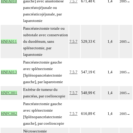
HNFA010
gauche] avec anastomose
7.5.7
671,48 €
1,4
2005
→
pancréatojéjunale ou
pancréaticojéjunale, par
laparotomie
Pancréatectomie totale ou
subtotale avec conservation
HNFA011
du duodénum, sans
7.5.7
529,33 €
1,4
2005
→
splénectomie, par
laparotomie
Pancréatectomie gauche
avec splénectomie
HNFA013
7.5.7
547,19 €
1,4
2005
→
[Splénopancréatectomie
gauche], par laparotomie
Exérèse de tumeur du
HNFC001
7.5.7
548,99 €
1,4
2005
→
pancréas, par coelioscopie
Pancréatectomie gauche
avec splénectomie
HNFC002
7.5.7
616,89 €
1,4
2005
→
[Splénopancréatectomie
gauche], par coelioscopie
Nécrosectomie