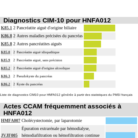
Diagnostics CIM-10 pour HNFA012
K85.1
2
Pancréatite aiguë d'origine biliaire
K86.8
2
Autres maladies précisées du pancréas
K85.8
2
Autres pancréatites aiguës
K85.0
2
Pancréatite aiguë idiopathique
K85.9
2
Pancréatite aiguë, sans précision
K85.2
2
Pancréatite aiguë d'origine alcoolique
K86.3
2
Pseudokyste du pancréas
K86.2
2
Kyste du pancréas
Liste de diagnostics CIM10 pour HNFA012 générée à partir des statistiques du PMSI français
Actes CCAM fréquemment associés à
HNFA012
HMFA007
Cholécystectomie, par laparotomie
Épuration extrarénale par hémodialyse,
JVJF005
hémodiafiltration ou hémofiltration continue