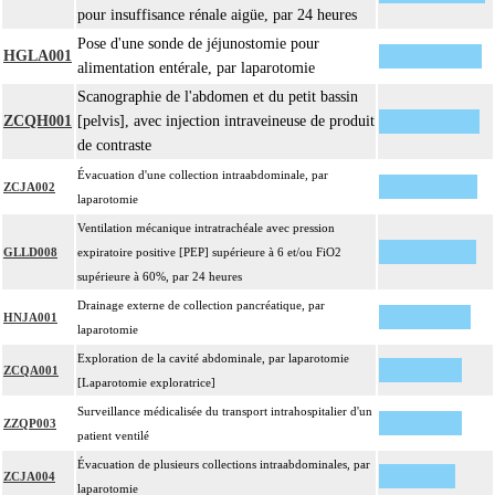
pour insuffisance rénale aigüe, par 24 heures
Pose d'une sonde de jéjunostomie pour
HGLA001
alimentation entérale, par laparotomie
Scanographie de l'abdomen et du petit bassin
ZCQH001
[pelvis], avec injection intraveineuse de produit
de contraste
Évacuation d'une collection intraabdominale, par
ZCJA002
laparotomie
Ventilation mécanique intratrachéale avec pression
GLLD008
expiratoire positive [PEP] supérieure à 6 et/ou FiO2
supérieure à 60%, par 24 heures
Drainage externe de collection pancréatique, par
HNJA001
laparotomie
Exploration de la cavité abdominale, par laparotomie
ZCQA001
[Laparotomie exploratrice]
Surveillance médicalisée du transport intrahospitalier d'un
ZZQP003
patient ventilé
Évacuation de plusieurs collections intraabdominales, par
ZCJA004
laparotomie