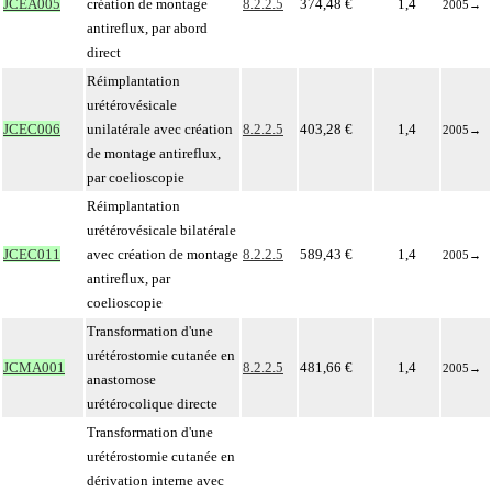
JCEA005
création de montage
8.2.2.5
374,48 €
1,4
2005
→
antireflux, par abord
direct
Réimplantation
urétérovésicale
JCEC006
unilatérale avec création
8.2.2.5
403,28 €
1,4
2005
→
de montage antireflux,
par coelioscopie
Réimplantation
urétérovésicale bilatérale
JCEC011
avec création de montage
8.2.2.5
589,43 €
1,4
2005
→
antireflux, par
coelioscopie
Transformation d'une
urétérostomie cutanée en
JCMA001
8.2.2.5
481,66 €
1,4
2005
→
anastomose
urétérocolique directe
Transformation d'une
urétérostomie cutanée en
dérivation interne avec