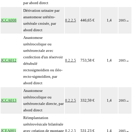
par abord direct
Dérivation urinaire par
anastomose urétéro-
JCCA008
8.2.2.5
446,65 €
1,4
2005
→
urétérale croisée, par
abord direct
Anastomose
urétérocolique ou
urétérorectale avec
confection d'un réservoir
JCCA012
8.2.2.5
753,58 €
1,4
2005
→
détubulé
rectosigmoïdien ou iléo-
recto-sigmoïdien, par
abord direct
Anastomose
urétérocolique ou
JCCA013
8.2.2.5
332,59 €
1,4
2005
→
urétérorectale directe, par
abord direct
Réimplantation
urétérovésicale bilatérale
JCEA001
avec création de montage
8.2.2.5
531,23 €
1,4
2005
→