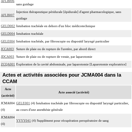
AFLB006
sans guidage
Injection thérapeutique péridurale [épidurale] d'agent pharmacologique, sans
AFLB007
guidage
GELD002
Intubation trachéale en dehors d'un bloc médicotechnique
GELD004
Intubation trachéale
GELE004
Intubation trachéale, par fibroscopie ou dispositif laryngé particulier
JCCA003
Suture de plaie ou de rupture de l'uretère, par abord direct
JDCA003
Suture de plaie ou de rupture de vessie, par laparotomie
ZCQA001
Exploration de la cavité abdominale, par laparotomie [Laparotomie exploratrice]
Actes et activités associées pour JCMA004 dans la
CCAM
Acte
Acte associé (activité)
(activité)
JCMA004
GELE001
(4) Intubation trachéale par fibroscopie ou dispositif laryngé particulier,
(4)
au cours d'une anesthésie générale
JCMA004
YYYY041
(4) Supplément pour récupération peropératoire de sang
(4)