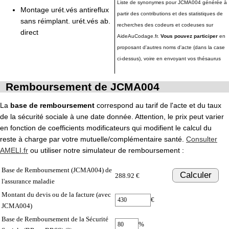
Liste de synonymes pour JCMA004 générée à
Montage urét.vés antireflux
partir des contributions et des statistiques de
sans réimplant. urét.vés ab.
recherches des codeurs et codeuses sur
direct
AideAuCodage.fr.
Vous pouvez participer
en
proposant d'autres noms d'acte (dans la case
ci-dessus), voire en envoyant vos thésaurus
Remboursement de JCMA004
La
base de remboursement
correspond au tarif de l'acte et du taux
de la sécurité sociale à une date donnée. Attention, le prix peut varier
en fonction de coefficients modificateurs qui modifient le calcul du
reste à charge par votre mutuelle/complémentaire santé.
Consulter
AMELI.fr
ou utiliser notre simulateur de remboursement :
Base de Remboursement (JCMA004) de
Calculer
288.92 €
l'assurance maladie
Montant du devis ou de la facture (avec
€
JCMA004)
Base de Remboursement de la Sécurité
%