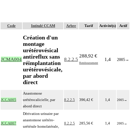
Code
Intitulé CCAM
Arbre
Tarif
Activité(s)
Actif
Création d'un
montage
urétérovésical
288,92 €
antireflux sans
JCMA004
8.2.2.5
1,4
2005
→
réimplantation
Remboursement
urétérovésicale,
par abord
direct
Anastomose
JCCA005
urétérocalicielle, par
8.2.2.5
396,42 €
1,4
2005
→
abord direct
Dérivation urinaire par
anastomose urétéro-
JCCA007
8.2.2.5
285,56 €
1,4
2005
→
urétérale homolatérale,