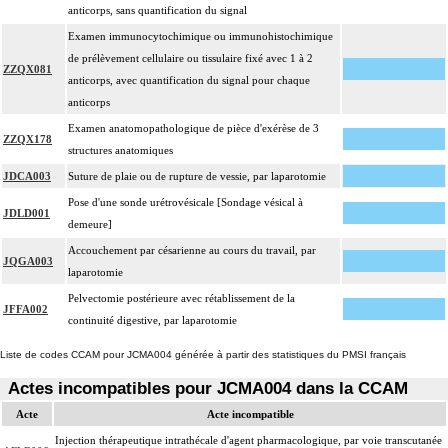
anticorps, sans quantification du signal
Examen immunocytochimique ou immunohistochimique
de prélèvement cellulaire ou tissulaire fixé avec 1 à 2
ZZQX081
anticorps, avec quantification du signal pour chaque
anticorps
Examen anatomopathologique de pièce d'exérèse de 3
ZZQX178
structures anatomiques
JDCA003
Suture de plaie ou de rupture de vessie, par laparotomie
Pose d'une sonde urétrovésicale [Sondage vésical à
JDLD001
demeure]
Accouchement par césarienne au cours du travail, par
JQGA003
laparotomie
Pelvectomie postérieure avec rétablissement de la
JFFA002
continuité digestive, par laparotomie
Liste de codes CCAM pour JCMA004 générée à partir des statistiques du PMSI français
Actes incompatibles pour JCMA004 dans la CCAM
Acte
Acte incompatible
Injection thérapeutique intrathécale d'agent pharmacologique, par voie transcutanée