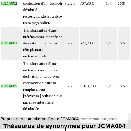
JCMA002
confection d'un réservoir
8.2.2.5
767,86 €
1,4
2005
→
détubulé
rectosigmoïdien ou iléo-
recto-sigmoïdien
Transformation d'une
urétérostomie cutanée en
JCMA003
dérivation interne par
8.2.2.5
527,23 €
1,4
2005
→
réimplantation
urétérovésicale
Transformation d'une
urétérostomie cutanée en
dérivation interne avec
entérocystoplastie de
JCMA005
8.2.2.5
1 013,73 €
1,4
2005
→
remplacement
[néovessie] orthotopique
par anse intestinale
détubulée
Proposer un nom alternatif pour JCMA004
Thésaurus de synonymes pour JCMA004