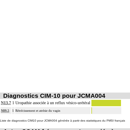
Les actes sur la cavité de l'abdomen, par coelioscopie ou par
8
rétropéritonéoscopie incluent l'évacuation de collection intraabdominale
associée, la toilette péritonéale et/ou la pose de drain.
Les actes sur la cavité de l'abdomen, par abord direct incluent l'évacuation de
8
collection intraabdominale associée, la toilette péritonéale et/ou la pose de
drain.
Diagnostics CIM-10 pour JCMA004
N13.7
1
Uropathie associée à un reflux vésico-urétéral
N89.5
1
Rétrécissement et atrésie du vagin
Liste de diagnostics CIM10 pour JCMA004 générée à partir des statistiques du PMSI français