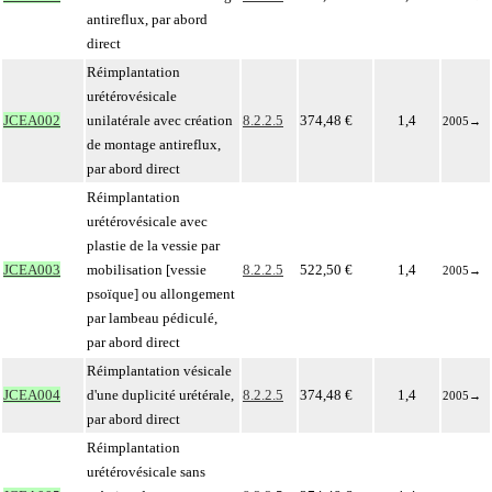
antireflux, par abord
direct
Réimplantation
urétérovésicale
JCEA002
unilatérale avec création
8.2.2.5
374,48 €
1,4
2005
→
de montage antireflux,
par abord direct
Réimplantation
urétérovésicale avec
plastie de la vessie par
JCEA003
mobilisation [vessie
8.2.2.5
522,50 €
1,4
2005
→
psoïque] ou allongement
par lambeau pédiculé,
par abord direct
Réimplantation vésicale
JCEA004
d'une duplicité urétérale,
8.2.2.5
374,48 €
1,4
2005
→
par abord direct
Réimplantation
urétérovésicale sans