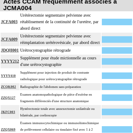
Actes CCAM fréquemment associés à
JCMA004
Urétérectomie segmentaire pelvienne avec
JCFA003
rétablissement de la continuité de l'uretère, par
abord direct
Urétérectomie segmentaire pelvienne avec
JCFA009
réimplantation urétérovésicale, par abord direct
JDQH001
Urétrocystographie rétrograde
Supplément pour étude mictionnelle au cours
YYYY212
d'une urétrocystographie
Supplément pour injection de produit de contraste
YYYY410
radiologique pour urétrocystographie rétrograde
ZCQK002
Radiographie de l'abdomen sans préparation
Examen anatomopathologique de pièce d'exérèse en
ZZQX127
fragments différenciés d'une structure anatomique
Hystérectomie totale avec annexectomie unilatérale ou
JKFC003
bilatérale, par coelioscopie
Examen immunocytochimique ou immunohistochimique
ZZQX069
de prélèvement cellulaire ou tissulaire fixé avec 1 à 2