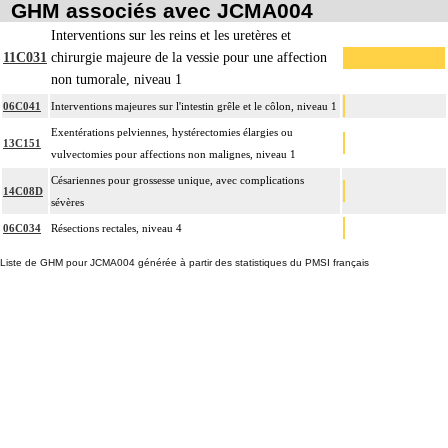
GHM associés avec JCMA004
Interventions sur les reins et les uretères et
11C031
chirurgie majeure de la vessie pour une affection
non tumorale, niveau 1
06C041
Interventions majeures sur l'intestin grêle et le côlon, niveau 1
Exentérations pelviennes, hystérectomies élargies ou
13C151
vulvectomies pour affections non malignes, niveau 1
Césariennes pour grossesse unique, avec complications
14C08D
sévères
06C034
Résections rectales, niveau 4
Liste de GHM pour JCMA004 générée à partir des statistiques du PMSI français