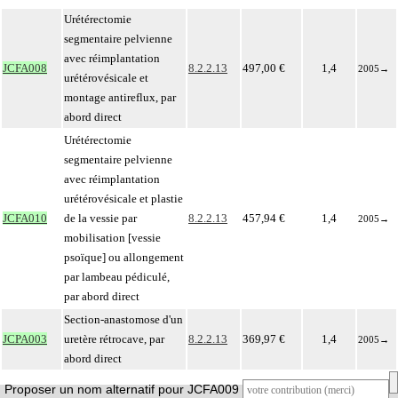
Urétérectomie
segmentaire pelvienne
avec réimplantation
JCFA008
8.2.2.13
497,00 €
1,4
2005
→
urétérovésicale et
montage antireflux, par
abord direct
Urétérectomie
segmentaire pelvienne
avec réimplantation
urétérovésicale et plastie
JCFA010
de la vessie par
8.2.2.13
457,94 €
1,4
2005
→
mobilisation [vessie
psoïque] ou allongement
par lambeau pédiculé,
par abord direct
Section-anastomose d'un
JCPA003
uretère rétrocave, par
8.2.2.13
369,97 €
1,4
2005
→
abord direct
Proposer un nom alternatif pour JCFA009