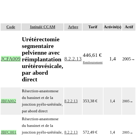
Code
Intitulé CCAM
Arbre
Tarif
Activité(s)
Actif
Urétérectomie
segmentaire
pelvienne avec
446,61 €
réimplantation
JCFA009
8.2.2.13
1,4
2005
→
Remboursement
urétérovésicale,
par abord
direct
Résection-anastomose
du bassinet et de la
JBFA002
8.2.2.13
353,38 €
1,4
2005
→
jonction pyélo-urétérale,
par abord direct
Résection-anastomose
du bassinet et de la
JBFC001
jonction pyélo-urétérale,
8.2.2.13
572,49 €
1,4
2005
→