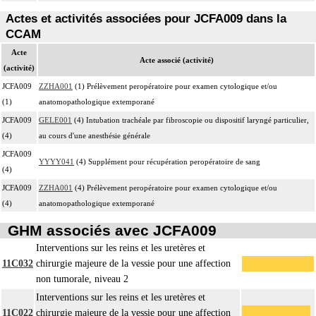
Actes et activités associées pour JCFA009 dans la
CCAM
Acte
Acte associé (activité)
(activité)
JCFA009
ZZHA001
(1) Prélèvement peropératoire pour examen cytologique et/ou
(1)
anatomopathologique extemporané
JCFA009
GELE001
(4) Intubation trachéale par fibroscopie ou dispositif laryngé particulier,
(4)
au cours d'une anesthésie générale
JCFA009
YYYY041
(4) Supplément pour récupération peropératoire de sang
(4)
JCFA009
ZZHA001
(4) Prélèvement peropératoire pour examen cytologique et/ou
(4)
anatomopathologique extemporané
GHM associés avec JCFA009
Interventions sur les reins et les uretères et
11C032
chirurgie majeure de la vessie pour une affection
non tumorale, niveau 2
Interventions sur les reins et les uretères et
11C022
chirurgie majeure de la vessie pour une affection