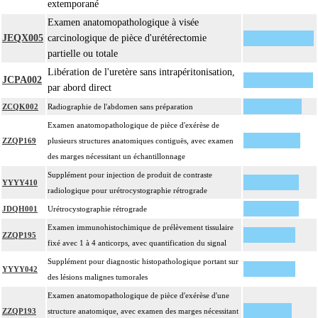
extemporané
Examen anatomopathologique à visée
JEQX005
carcinologique de pièce d'urétérectomie
partielle ou totale
Libération de l'uretère sans intrapéritonisation,
JCPA002
par abord direct
ZCQK002
Radiographie de l'abdomen sans préparation
Examen anatomopathologique de pièce d'exérèse de
ZZQP169
plusieurs structures anatomiques contiguës, avec examen
des marges nécessitant un échantillonnage
Supplément pour injection de produit de contraste
YYYY410
radiologique pour urétrocystographie rétrograde
JDQH001
Urétrocystographie rétrograde
Examen immunohistochimique de prélèvement tissulaire
ZZQP195
fixé avec 1 à 4 anticorps, avec quantification du signal
Supplément pour diagnostic histopathologique portant sur
YYYY042
des lésions malignes tumorales
Examen anatomopathologique de pièce d'exérèse d'une
ZZQP193
structure anatomique, avec examen des marges nécessitant