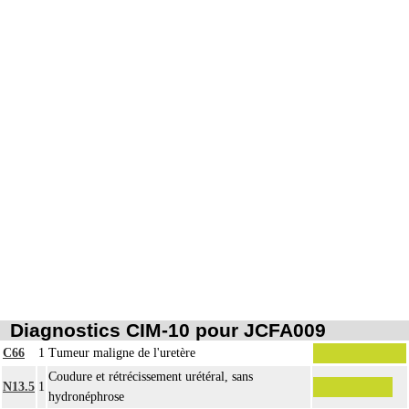
8
À l'exclusion de : actes concernant la procréation et la grossesse (cf chapitre 09)
Les actes sur la cavité de l'abdomen, par coelioscopie ou par
8
rétropéritonéoscopie incluent l'évacuation de collection intraabdominale
associée, la toilette péritonéale et/ou la pose de drain.
Les actes sur la cavité de l'abdomen, par abord direct incluent l'évacuation de
8
collection intraabdominale associée, la toilette péritonéale et/ou la pose de
drain.
Diagnostics CIM-10 pour JCFA009
C66
1
Tumeur maligne de l'uretère
Coudure et rétrécissement urétéral, sans
N13.5
1
hydronéphrose