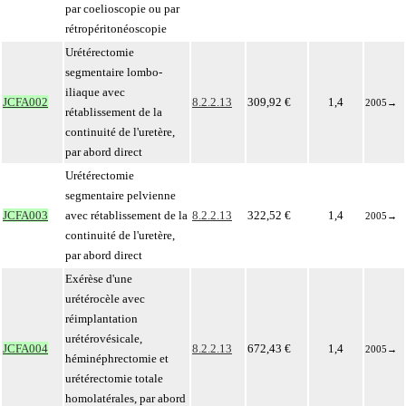
par coelioscopie ou par
rétropéritonéoscopie
Urétérectomie
segmentaire lombo-
iliaque avec
JCFA002
8.2.2.13
309,92 €
1,4
2005
→
rétablissement de la
continuité de l'uretère,
par abord direct
Urétérectomie
segmentaire pelvienne
JCFA003
avec rétablissement de la
8.2.2.13
322,52 €
1,4
2005
→
continuité de l'uretère,
par abord direct
Exérèse d'une
urétérocèle avec
réimplantation
urétérovésicale,
JCFA004
8.2.2.13
672,43 €
1,4
2005
→
héminéphrectomie et
urétérectomie totale
homolatérales, par abord