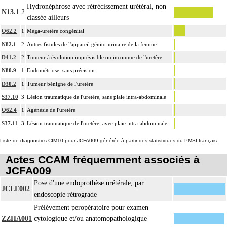
Hydronéphrose avec rétrécissement urétéral, non
N13.1
2
classée ailleurs
Q62.2
1
Méga-uretère congénital
N82.1
2
Autres fistules de l'appareil génito-urinaire de la femme
D41.2
2
Tumeur à évolution imprévisible ou inconnue de l'uretère
N80.9
1
Endométriose, sans précision
D30.2
1
Tumeur bénigne de l'uretère
S37.10
3
Lésion traumatique de l'uretère, sans plaie intra-abdominale
Q62.4
1
Agénésie de l'uretère
S37.11
3
Lésion traumatique de l'uretère, avec plaie intra-abdominale
Liste de diagnostics CIM10 pour JCFA009 générée à partir des statistiques du PMSI français
Actes CCAM fréquemment associés à
JCFA009
Pose d'une endoprothèse urétérale, par
JCLE002
endoscopie rétrograde
Prélèvement peropératoire pour examen
ZZHA001
cytologique et/ou anatomopathologique