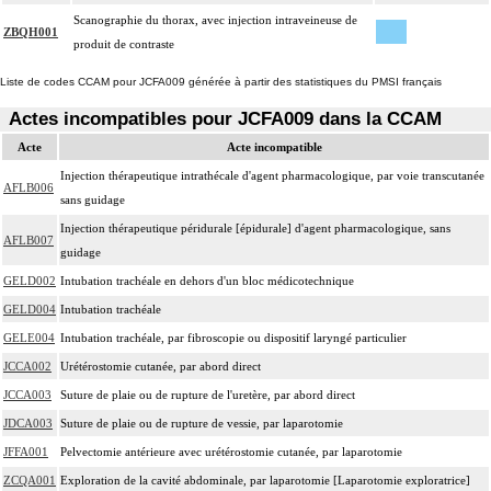
Scanographie du thorax, avec injection intraveineuse de
ZBQH001
produit de contraste
Liste de codes CCAM pour JCFA009 générée à partir des statistiques du PMSI français
Actes incompatibles pour JCFA009 dans la CCAM
Acte
Acte incompatible
Injection thérapeutique intrathécale d'agent pharmacologique, par voie transcutanée
AFLB006
sans guidage
Injection thérapeutique péridurale [épidurale] d'agent pharmacologique, sans
AFLB007
guidage
GELD002
Intubation trachéale en dehors d'un bloc médicotechnique
GELD004
Intubation trachéale
GELE004
Intubation trachéale, par fibroscopie ou dispositif laryngé particulier
JCCA002
Urétérostomie cutanée, par abord direct
JCCA003
Suture de plaie ou de rupture de l'uretère, par abord direct
JDCA003
Suture de plaie ou de rupture de vessie, par laparotomie
JFFA001
Pelvectomie antérieure avec urétérostomie cutanée, par laparotomie
ZCQA001
Exploration de la cavité abdominale, par laparotomie [Laparotomie exploratrice]