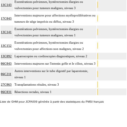
Exentérations pelviennes, hystérectomies élargies ou
13C143
vulvectomies pour tumeurs malignes, niveau 3
Interventions majeures pour affections myéloprolifératives ou
17C043
tumeurs de siège imprécis ou diffus, niveau 3
Exentérations pelviennes, hystérectomies élargies ou
13C141
vulvectomies pour tumeurs malignes, niveau 1
Exentérations pelviennes, hystérectomies élargies ou
13C152
vulvectomies pour affections non malignes, niveau 2
13C092
Laparoscopies ou coelioscopies diagnostiques, niveau 2
06C043
Interventions majeures sur l'intestin grêle et le côlon, niveau 3
Autres interventions sur le tube digestif par laparotomie,
06C211
niveau 1
27C063
Transplantations rénales, niveau 3
06C031
Résections rectales, niveau 1
Liste de GHM pour JCFA009 générée à partir des statistiques du PMSI français