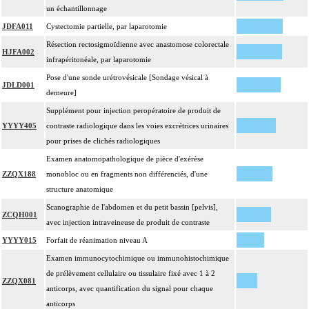
un échantillonnage
JDFA011
Cystectomie partielle, par laparotomie
Résection rectosigmoïdienne avec anastomose colorectale
HJFA002
infrapéritonéale, par laparotomie
Pose d'une sonde urétrovésicale [Sondage vésical à
JDLD001
demeure]
Supplément pour injection peropératoire de produit de
YYYY405
contraste radiologique dans les voies excrétrices urinaires
pour prises de clichés radiologiques
Examen anatomopathologique de pièce d'exérèse
ZZQX188
monobloc ou en fragments non différenciés, d'une
structure anatomique
Scanographie de l'abdomen et du petit bassin [pelvis],
ZCQH001
avec injection intraveineuse de produit de contraste
YYYY015
Forfait de réanimation niveau A
Examen immunocytochimique ou immunohistochimique
de prélèvement cellulaire ou tissulaire fixé avec 1 à 2
ZZQX081
anticorps, avec quantification du signal pour chaque
anticorps