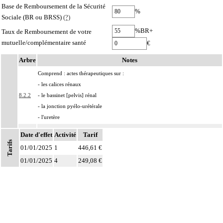
Base de Remboursement de la Sécurité
%
Sociale (BR ou BRSS)
(?)
%BR+
Taux de Remboursement de votre
mutuelle/complémentaire santé
€
Arbre
Notes
Comprend : actes thérapeutiques sur :
- les calices rénaux
8.2.2
- le bassinet [pelvis] rénal
- la jonction pyélo-urétérale
- l'uretère
8.2.2
Avec ou sans : drainage de l'uretère
Date d'effet
Activité
Tarif
Tarifs
Les actes sur les voies urinaires supérieures, par endoscopie incluent le contrôle
01/01/2025
1
446,61 €
8.2.2
radiologique.
01/01/2025
4
249,08 €
Les subdivisions suivantes, données à titre facultatif, peuvent être utilisées avec
Notes
les codes marqués d'un symbole distinctif pour préciser le mode de drainage
8.2.2
des voies excrétrices :
- A avec drainage par sonde de néphrostomie
- B avec drainage par sonde urétérale