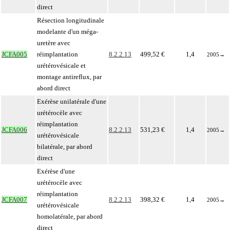
direct
Résection longitudinale
modelante d'un méga-
uretère avec
JCFA005
réimplantation
8.2.2.13
499,52 €
1,4
2005
→
urétérovésicale et
montage antireflux, par
abord direct
Exérèse unilatérale d'une
urétérocèle avec
réimplantation
JCFA006
8.2.2.13
531,23 €
1,4
2005
→
urétérovésicale
bilatérale, par abord
direct
Exérèse d'une
urétérocèle avec
réimplantation
JCFA007
8.2.2.13
398,32 €
1,4
2005
→
urétérovésicale
homolatérale, par abord
direct