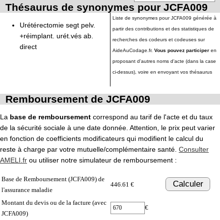
Thésaurus de synonymes pour JCFA009
Liste de synonymes pour JCFA009 générée à
Urétérectomie segt pelv.
partir des contributions et des statistiques de
+réimplant. urét.vés ab.
recherches des codeurs et codeuses sur
direct
AideAuCodage.fr.
Vous pouvez participer
en
proposant d'autres noms d'acte (dans la case
ci-dessus), voire en envoyant vos thésaurus
Remboursement de JCFA009
La
base de remboursement
correspond au tarif de l'acte et du taux
de la sécurité sociale à une date donnée. Attention, le prix peut varier
en fonction de coefficients modificateurs qui modifient le calcul du
reste à charge par votre mutuelle/complémentaire santé.
Consulter
AMELI.fr
ou utiliser notre simulateur de remboursement :
Base de Remboursement (JCFA009) de
Calculer
446.61 €
l'assurance maladie
Montant du devis ou de la facture (avec
€
JCFA009)