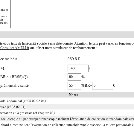
ions et
s noms
ci
) !
rez les
te et du taux de la sécurité sociale à une date donnée. Attention, le prix peut varier en fonction 
.
Consulter AMELI.fr
ou utiliser notre simulateur de remboursement :
nce maladie
969.6 €
04)
€
e (BR ou BRSS)
(?)
%
plémentaire santé
%BR+
€
Notes
odal abdominal (cf 05.02.02.04)
vessie (cf 08.02.04)
ocréation et la grossesse (cf chapitre 09)
 coelioscopie ou par rétropéritonéoscopie incluent l'évacuation de collection intraabdominale associ
 abord direct incluent l'évacuation de collection intraabdominale associée, la toilette péritonéale e