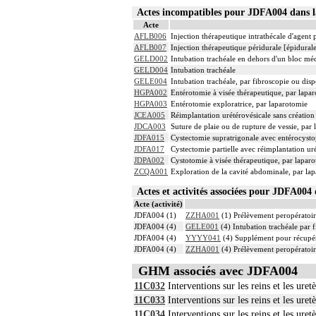
Actes incompatibles pour JDFA004 dans
Acte
AFLB006
Injection thérapeutique intrathécale d'agent
AFLB007
Injection thérapeutique péridurale [épidura
GELD002
Intubation trachéale en dehors d'un bloc mé
GELD004
Intubation trachéale
GELE004
Intubation trachéale, par fibroscopie ou dispo
HGPA002
Entérotomie à visée thérapeutique, par lapa
HGPA003
Entérotomie exploratrice, par laparotomie
JCEA005
Réimplantation urétérovésicale sans création
JDCA003
Suture de plaie ou de rupture de vessie, par
JDFA015
Cystectomie supratrigonale avec entérocystop
JDFA017
Cystectomie partielle avec réimplantation ur
JDPA002
Cystotomie à visée thérapeutique, par lapar
ZCQA001
Exploration de la cavité abdominale, par la
Actes et activités associées pour JDFA00
Acte (activité)
JDFA004 (1)
ZZHA001
(1) Prélèvement peropératoi
JDFA004 (4)
GELE001
(4) Intubation trachéale par f
JDFA004 (4)
YYYY041
(4) Supplément pour récupér
JDFA004 (4)
ZZHA001
(4) Prélèvement peropératoi
GHM associés avec JDFA004
11C032
Interventions sur les reins et les ure
11C033
Interventions sur les reins et les ure
11C034
Interventions sur les reins et les ure