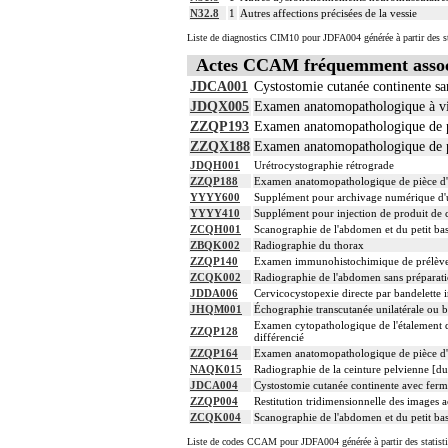
N32.8
1
Autres affections précisées de la vessie
Liste de diagnostics CIM10 pour JDFA004 générée à partir des s
Actes CCAM fréquemment assoc
JDCA001
Cystostomie cutanée continente san
JDQX005
Examen anatomopathologique à visé
ZZQP193
Examen anatomopathologique de pi
ZZQX188
Examen anatomopathologique de pi
JDQH001
Urétrocystographie rétrograde
ZZQP188
Examen anatomopathologique de pièce d'e
YYYY600
Supplément pour archivage numérique d
YYYY410
Supplément pour injection de produit de 
ZCQH001
Scanographie de l'abdomen et du petit bass
ZBQK002
Radiographie du thorax
ZZQP140
Examen immunohistochimique de prélèvement
ZCQK002
Radiographie de l'abdomen sans préparat
JDDA006
Cervicocystopexie directe par bandelette i
JHQM001
Échographie transcutanée unilatérale ou b
Examen cytopathologique de l'étalement d
ZZQP128
différencié
ZZQP164
Examen anatomopathologique de pièce d'e
NAQK015
Radiographie de la ceinture pelvienne [du
JDCA004
Cystostomie cutanée continente avec ferme
ZZQP004
Restitution tridimensionnelle des images 
ZCQK004
Scanographie de l'abdomen et du petit bass
Liste de codes CCAM pour JDFA004 générée à partir des statist