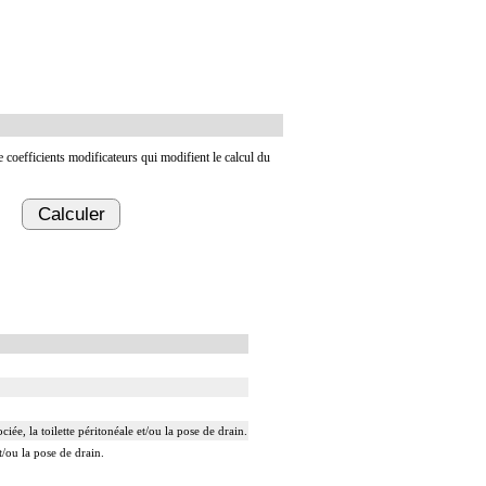
de coefficients modificateurs qui modifient le calcul du
Calculer
ée, la toilette péritonéale et/ou la pose de drain.
t/ou la pose de drain.