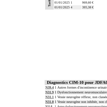
Tarifs
01/01/2025
1
969,60 €
01/01/2025
4
395,38 €
Diagnostics CIM-10 pour JDFA
N39.4
1
Autres formes d'incontinence urinair
N31.9
1
Dysfonctionnement neuromusculaire d
N31.1
1
Vessie neurogène réflexe, non classée
N31.0
1
Vessie neurogène non inhibée, non cl
N31.8
1
Autres dysfonctionnements neuromusculaires 