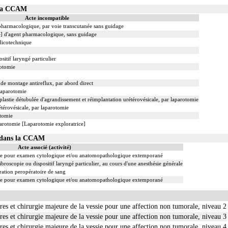
 la CCAM
Acte incompatible
 pharmacologique, par voie transcutanée sans guidage
le] d'agent pharmacologique, sans guidage
dicotechnique
sitif laryngé particulier
rotomie
 de montage antireflux, par abord direct
 laparotomie
lastie détubulée d'agrandissement et réimplantation urétérovésicale, par laparotomie
étérovésicale, par laparotomie
otomie
parotomie [Laparotomie exploratrice]
4 dans la CCAM
Acte associé (activité)
re pour examen cytologique et/ou anatomopathologique extemporané
ibroscopie ou dispositif laryngé particulier, au cours d'une anesthésie générale
ation peropératoire de sang
re pour examen cytologique et/ou anatomopathologique extemporané
tères et chirurgie majeure de la vessie pour une affection non tumorale, niveau 2
tères et chirurgie majeure de la vessie pour une affection non tumorale, niveau 3
tères et chirurgie majeure de la vessie pour une affection non tumorale, niveau 4