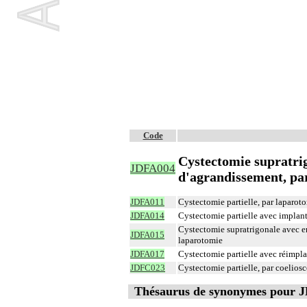
Code
Cystectomie supratrig
JDFA004
d'agrandissement, pa
JDFA011
Cystectomie partielle, par laparot
JDFA014
Cystectomie partielle avec implanta
Cystectomie supratrigonale avec en
JDFA015
laparotomie
JDFA017
Cystectomie partielle avec réimpla
JDFC023
Cystectomie partielle, par coelios
Thésaurus de synonymes pour 