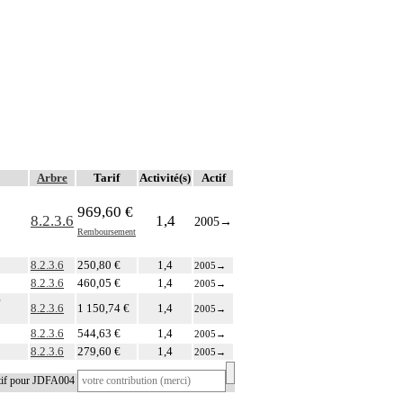
Arbre
Tarif
Activité(s)
Actif
969,60 €
8.2.3.6
1,4
2005
→
Remboursement
8.2.3.6
250,80 €
1,4
2005
→
8.2.3.6
460,05 €
1,4
2005
→
8.2.3.6
1 150,74 €
1,4
2005
→
8.2.3.6
544,63 €
1,4
2005
→
8.2.3.6
279,60 €
1,4
2005
→
atif pour JDFA004