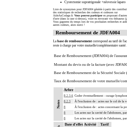
Cystectomie supratrigonale +néovessie laparo
Liste de synonymes pour JDFA004 générée à partir des contribut
des statistiques de recherches des codeurs et codeuses sur
AideAuCodage.fr.
Vous pouvez participer
en proposant d'autre
d'acte (dans la case ci-dessus), voire en envoyant vos thésaurus (
i
Vous gagnerez du temps lors de vos prochaines recherches et aide
autres codeurs, alors merci !
Remboursement de JDFA004
La
base de remboursement
correspond au tarif de l'ac
reste à charge par votre mutuelle/complémentaire santé
Base de Remboursement (JDFA004) de l'assura
Montant du devis ou de la facture (avec JDFA0
Base de Remboursement de la Sécurité Social
Taux de Remboursement de votre mutuelle/com
Arbre
8.2.3.6
Coder éventuellement : curage lymphon
8.2.3
À l'exclusion de : actes sur le col de la 
Notes
8
À l'exclusion de : actes concernant la pr
8
Les actes sur la cavité de l'abdomen, par
8
Les actes sur la cavité de l'abdomen, par
Date d'effet
Activité
Tarif