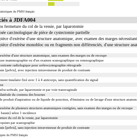
tatistiques du PMSI français
iés à JDFA004
s fermeture du col de la vessie, par laparotomie
e carcinologique de pièce de cystectomie partielle
èce d'exérèse d'une structure anatomique, avec examen des marges nécessitant
èce d'exérèse monobloc ou en fragments non différenciés, d'une structure an
xérèse d'une structure anatomique, sans examen des marges ou de recoupe
'une mammographie ou d'un examen scanographique ou remnographique
contraste radiologique pour urétrocystographie rétrograde
in [pelvis], avec injection intraveineuse de produit de contraste
 tissulaire fixé avec 1 à 4 anticorps, sans quantification du signal
ion
nfra-urétrale, par laparotomie et par voie transvaginale
ilatérale du contenu des bourses
e produit d'aspiration ou de liquide de ponction, d'émission ou de lavage d'une structure anato
xérèse de plusieurs structures anatomiques contigües, sans examen des marges ou de recoupe
 bassin] selon 1 incidence
ture du col de la vessie, par laparotomie
acquises par scanographie
in [pelvis], sans injection intraveineuse de produit de contraste
iques du PMSI français