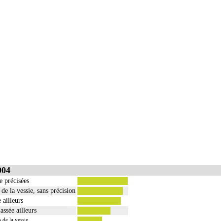
004
e précisées
e la vessie, sans précision
 ailleurs
assée ailleurs
de la vessie