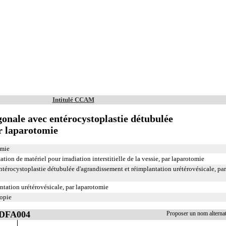
Intitulé CCAM
onale avec entérocystoplastie détubulée
r laparotomie
omie
tion de matériel pour irradiation interstitielle de la vessie, par laparotomie
térocystoplastie détubulée d'agrandissement et réimplantation urétérovésicale, par
ntation urétérovésicale, par laparotomie
copie
JDFA004
Proposer un nom altern