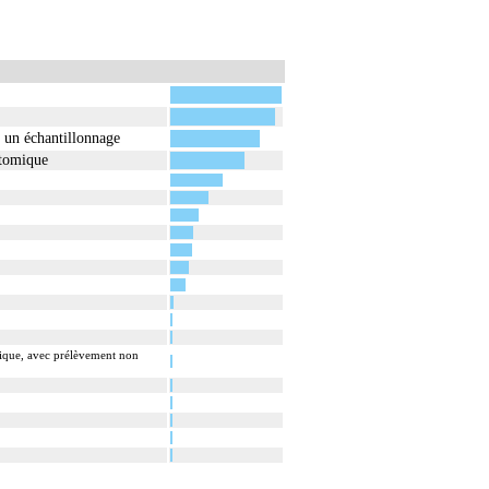
 un échantillonnage
atomique
mique, avec prélèvement non