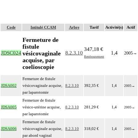
Code
Intitulé CCAM
Arbre
Tarif
Activité(s)
Actif
Fermeture de
fistule
347,18 €
vésicovaginale
JDSC024
8.2.3.10
1,4
2005
→
Remboursement
acquise, par
coelioscopie
Fermeture de fistule
JDSA002
vésicovaginale acquise,
8.2.3.10
392,35 €
1,4
2005
→
par laparotomie
Fermeture de fistule
JDSA005
vésico-utérine acquise,
8.2.3.10
281,29 €
1,4
2005
→
par laparotomie
Fermeture de fistule
JDSA006
vésicovaginale acquise,
8.2.3.10
318,02 €
1,4
2005
→
par abord vaginal