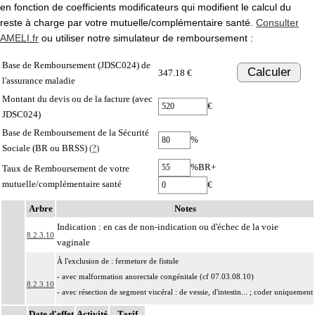
en fonction de coefficients modificateurs qui modifient le calcul du
reste à charge par votre mutuelle/complémentaire santé.
Consulter
AMELI.fr
ou utiliser notre simulateur de remboursement :
Base de Remboursement (JDSC024) de
Calculer
347.18 €
l'assurance maladie
Montant du devis ou de la facture (avec
€
JDSC024)
Base de Remboursement de la Sécurité
%
Sociale (BR ou BRSS)
(?)
%BR+
Taux de Remboursement de votre
mutuelle/complémentaire santé
€
Arbre
Notes
Indication : en cas de non-indication ou d'échec de la voie
8.2.3.10
vaginale
À l'exclusion de : fermeture de fistule
- avec malformation anorectale congénitale (cf 07.03.08.10)
8.2.3.10
- avec résection de segment viscéral : de vessie, d'intestin... ; coder uniquement
l'acte d'exérèse
Date d'effet
Activité
Tarif