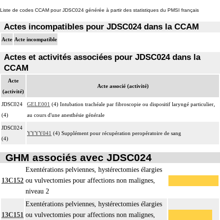
Liste de codes CCAM pour JDSC024 générée à partir des statistiques du PMSI français
Actes incompatibles pour JDSC024 dans la CCAM
Acte
Acte incompatible
Actes et activités associées pour JDSC024 dans la
CCAM
Acte
Acte associé (activité)
(activité)
JDSC024
GELE001
(4) Intubation trachéale par fibroscopie ou dispositif laryngé particulier,
(4)
au cours d'une anesthésie générale
JDSC024
YYYY041
(4) Supplément pour récupération peropératoire de sang
(4)
GHM associés avec JDSC024
Exentérations pelviennes, hystérectomies élargies
13C152
ou vulvectomies pour affections non malignes,
niveau 2
Exentérations pelviennes, hystérectomies élargies
13C151
ou vulvectomies pour affections non malignes,