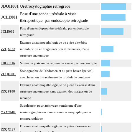
JDQH001
Urétrocystographie rétrograde
Pose d'une sonde urétérale à visée
JCLE001
thérapeutique, par endoscopie rétrograde
Pose d'une endoprothèse urétérale, par endoscopie
JCLE002
rétrograde
Examen anatomopathologique de pièce d'exérèse
ZZQX188
monobloc ou en fragments non différenciés, d'une
structure anatomique
JDCC016
Suture de plaie ou de rupture de vessie, par coelioscopie
Scanographie de l'abdomen et du petit bassin [pelvis],
ZCQH001
avec injection intraveineuse de produit de contraste
Examen anatomopathologique de pièce d'exérèse d'une
ZZQP188
structure anatomique, sans examen des marges ou de
recoupe
Supplément pour archivage numérique d'une
YYYY600
mammographie ou d'un examen scanographique ou
remnographique
Examen anatomopathologique de pièce d'exérèse en
ZZQX127