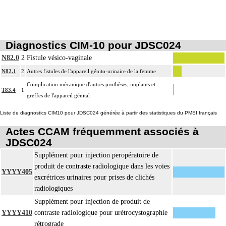
Diagnostics CIM-10 pour JDSC024
N82.0
2
Fistule vésico-vaginale
N82.1
2
Autres fistules de l'appareil génito-urinaire de la femme
Complication mécanique d'autres prothèses, implants et
T83.4
1
greffes de l'appareil génital
Liste de diagnostics CIM10 pour JDSC024 générée à partir des statistiques du PMSI français
Actes CCAM fréquemment associés à
JDSC024
Supplément pour injection peropératoire de
produit de contraste radiologique dans les voies
YYYY405
excrétrices urinaires pour prises de clichés
radiologiques
Supplément pour injection de produit de
YYYY410
contraste radiologique pour urétrocystographie
rétrograde