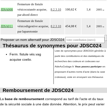
Fermeture de fistule
JDSA008
vésicocutanée acquise,
8.2.3.10
100,62 €
1,4
2005
→
par abord direct
Fermeture de fistule
JDSA011
vésicodigestive acquise,
8.2.3.10
454,08 €
1,4
2005
→
par laparotomie
Proposer un nom alternatif pour JDSC024
Thésaurus de synonymes pour JDSC024
Liste de synonymes pour JDSC024 générée à
Ferm. fistule vés.vag
partir des contributions et des statistiques de
acquise coelio.
recherches des codeurs et codeuses sur
AideAuCodage.fr.
Vous pouvez participer
en
proposant d'autres noms d'acte (dans la case
ci-dessus), voire en envoyant vos thésaurus
Remboursement de JDSC024
La
base de remboursement
correspond au tarif de l'acte et du taux
de la sécurité sociale à une date donnée. Attention, le prix peut varier