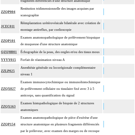
fragments différenciés d'une structure anatomique
Restitution tridimensionnelle des images acquises par
ZZQP004
scanographie
Réimplantation urétérovésicale bilatérale avec création de
JCEC011
montage antireflux, par coelioscopie
Examen anatomopathologique de prélèvement biopsique
ZZQP101
de muqueuse d'une structure anatomique
QZQM001
Échographie de la peau, des ongles et/ou des tissus mous
YYYY015
Forfait de réanimation niveau A
Anesthésie générale ou locorégionale complémentaire
ZZLP025
niveau 1
Examen immunocytochimique ou immunohistochimique
ZZQX027
de prélèvement cellulaire ou tissulaire fixé avec 3 à 5
anticorps, sans quantification du signal
Examen histopathologique de biopsie de 2 structures
ZZQX163
anatomiques
Examen anatomopathologique de pièce d'exérèse d'une
ZZQP154
structure anatomique en plusieurs fragments différenciés
par le préleveur, avec examen des marges ou de recoupe