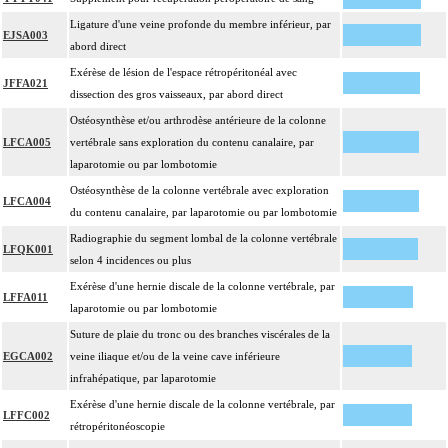
Ligature d'une veine profonde du membre inférieur, par
EJSA003
abord direct
Exérèse de lésion de l'espace rétropéritonéal avec
JFFA021
dissection des gros vaisseaux, par abord direct
Ostéosynthèse et/ou arthrodèse antérieure de la colonne
LFCA005
vertébrale sans exploration du contenu canalaire, par
laparotomie ou par lombotomie
Ostéosynthèse de la colonne vertébrale avec exploration
LFCA004
du contenu canalaire, par laparotomie ou par lombotomie
Radiographie du segment lombal de la colonne vertébrale
LFQK001
selon 4 incidences ou plus
Exérèse d'une hernie discale de la colonne vertébrale, par
LFFA011
laparotomie ou par lombotomie
Suture de plaie du tronc ou des branches viscérales de la
EGCA002
veine iliaque et/ou de la veine cave inférieure
infrahépatique, par laparotomie
Exérèse d'une hernie discale de la colonne vertébrale, par
LFFC002
rétropéritonéoscopie