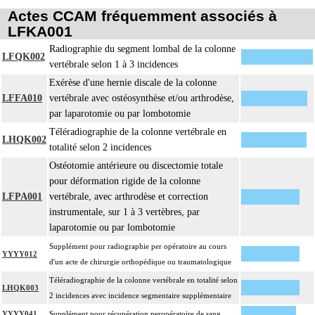
Actes CCAM fréquemment associés à
LFKA001
Radiographie du segment lombal de la colonne
LFQK002
vertébrale selon 1 à 3 incidences
Exérèse d'une hernie discale de la colonne
LFFA010
vertébrale avec ostéosynthèse et/ou arthrodèse,
par laparotomie ou par lombotomie
Téléradiographie de la colonne vertébrale en
LHQK002
totalité selon 2 incidences
Ostéotomie antérieure ou discectomie totale
pour déformation rigide de la colonne
LFPA001
vertébrale, avec arthrodèse et correction
instrumentale, sur 1 à 3 vertèbres, par
laparotomie ou par lombotomie
Supplément pour radiographie per opératoire au cours
YYYY012
d'un acte de chirurgie orthopédique ou traumatologique
Téléradiographie de la colonne vertébrale en totalité selon
LHQK003
2 incidences avec incidence segmentaire supplémentaire
YYYY041
Supplément pour récupération peropératoire de sang