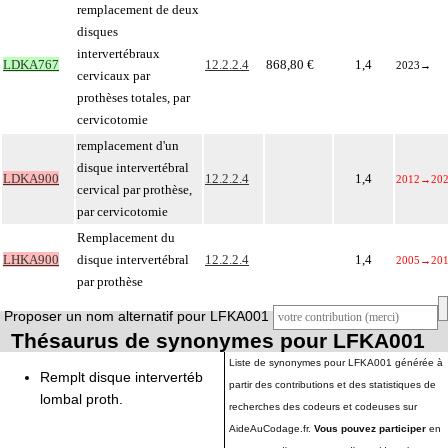
remplacement de deux
disques
intervertébraux
LDKA767
12.2.2.4
868,80 €
1,4
2023
→
cervicaux par
prothèses totales, par
cervicotomie
remplacement d'un
disque intervertébral
LDKA900
12.2.2.4
1,4
2012
→
20
cervical par prothèse,
par cervicotomie
Remplacement du
LHKA900
disque intervertébral
12.2.2.4
1,4
2005
→
20
par prothèse
Proposer un nom alternatif pour LFKA001
Thésaurus de synonymes pour LFKA001
Liste de synonymes pour LFKA001 générée à
Remplt disque intervertéb
partir des contributions et des statistiques de
lombal proth.
recherches des codeurs et codeuses sur
AideAuCodage.fr.
Vous pouvez participer
en