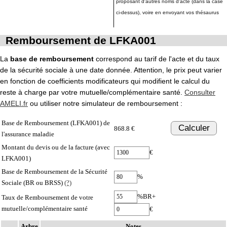
proposant d'autres noms d'acte (dans la case
ci-dessus), voire en envoyant vos thésaurus
Remboursement de LFKA001
La
base de remboursement
correspond au tarif de l'acte et du taux
de la sécurité sociale à une date donnée. Attention, le prix peut varier
en fonction de coefficients modificateurs qui modifient le calcul du
reste à charge par votre mutuelle/complémentaire santé.
Consulter
AMELI.fr
ou utiliser notre simulateur de remboursement :
Base de Remboursement (LFKA001) de
Calculer
868.8 €
l'assurance maladie
Montant du devis ou de la facture (avec
€
LFKA001)
Base de Remboursement de la Sécurité
%
Sociale (BR ou BRSS)
(?)
%BR+
Taux de Remboursement de votre
mutuelle/complémentaire santé
€
Arbre
Notes