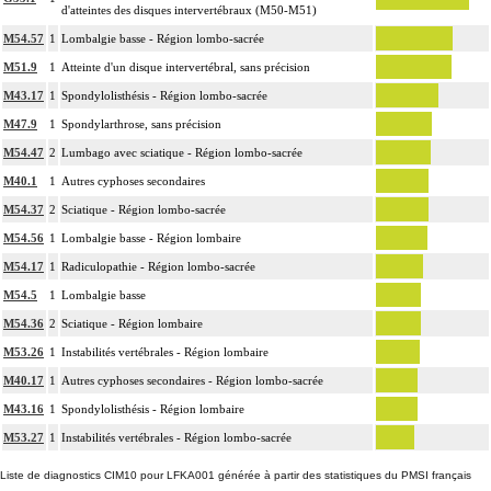
d'atteintes des disques intervertébraux (M50-M51)
Les radiographies, scanographies et remnographies [IRM] d'un segment de la
12
colonne vertébrale incluent l'étude des zones transitionnelles adjacentes.
M54.57
1
Lombalgie basse - Région lombo-sacrée
M51.9
1
Atteinte d'un disque intervertébral, sans précision
M43.17
1
Spondylolisthésis - Région lombo-sacrée
M47.9
1
Spondylarthrose, sans précision
M54.47
2
Lumbago avec sciatique - Région lombo-sacrée
M40.1
1
Autres cyphoses secondaires
M54.37
2
Sciatique - Région lombo-sacrée
M54.56
1
Lombalgie basse - Région lombaire
M54.17
1
Radiculopathie - Région lombo-sacrée
M54.5
1
Lombalgie basse
M54.36
2
Sciatique - Région lombaire
M53.26
1
Instabilités vertébrales - Région lombaire
M40.17
1
Autres cyphoses secondaires - Région lombo-sacrée
M43.16
1
Spondylolisthésis - Région lombaire
M53.27
1
Instabilités vertébrales - Région lombo-sacrée
Liste de diagnostics CIM10 pour LFKA001 générée à partir des statistiques du PMSI français