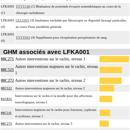
LFKA001
YYYY146
(1) Réalisation de potentiels évoqués somesthésiques au cours de la
(1)
chirurgie rachidienne
LFKA001
GELE001
(4) Intubation trachéale par fibroscopie ou dispositif laryngé particulier,
(4)
au cours d'une anesthésie générale
LFKA001
YYYY041
(4) Supplément pour récupération peropératoire de sang
(4)
GHM associés avec LFKA001
08C271
Autres interventions sur le rachis, niveau 1
Autres interventions majeures sur le rachis, niveau
08C521
1
08C272
Autres interventions sur le rachis, niveau 2
08C522
Autres interventions majeures sur le rachis, niveau 2
Interventions sur le rachis et la moelle pour des affections
01C051
neurologiques, niveau 1
Interventions majeures sur le rachis pour fractures, cyphoses
08C511
et scolioses, niveau 1
08C273
Autres interventions sur le rachis, niveau 3