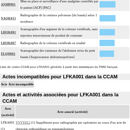
Mise en place et surveillance d'une analgésie contrôlée par
ANMP001
le patient [ACP] [PAC]
Radiographie de la ceinture pelvienne [du bassin] selon 1
NAQK015
incidence
Scanographie d'un segment de la colonne vertébrale, sans
LHQK001
injection intraveineuse de produit de contraste
LHQK007
Radiographie de la colonne vertébrale en totalité
Scanographie des vaisseaux de l'abdomen et/ou du petit
ELQH002
bassin [Angioscanner abdominopelvien]
Liste de codes CCAM pour LFKA001 générée à partir des statistiques du PMSI français
Actes incompatibles pour LFKA001 dans la CCAM
Acte
Acte incompatible
Actes et activités associées pour LFKA001 dans la
CCAM
Acte
Acte associé (activité)
(activité)
LFKA001
YYYY012
(1) Supplément pour radiographie per opératoire au cours d'un acte de
(1)
chirurgie orthopédique ou traumatologique