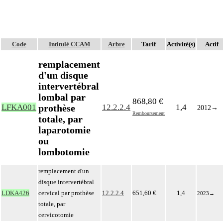
Code
Intitulé CCAM
Arbre
Tarif
Activité(s)
Actif
remplacement
d'un disque
intervertébral
lombal par
868,80 €
prothèse
LFKA001
12.2.2.4
1,4
2012
→
Remboursement
totale, par
laparotomie
ou
lombotomie
remplacement d'un
disque intervertébral
LDKA426
cervical par prothèse
12.2.2.4
651,60 €
1,4
2023
→
totale, par
cervicotomie