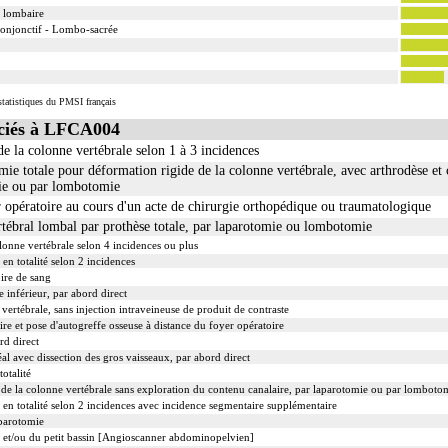
n lombaire
 conjonctif - Lombo-sacrée
tatistiques du PMSI français
ciés à LFCA004
 la colonne vertébrale selon 1 à 3 incidences
ie totale pour déformation rigide de la colonne vertébrale, avec arthrodèse et 
mie ou par lombotomie
opératoire au cours d'un acte de chirurgie orthopédique ou traumatologique
tébral lombal par prothèse totale, par laparotomie ou lombotomie
onne vertébrale selon 4 incidences ou plus
en totalité selon 2 incidences
ire de sang
inférieur, par abord direct
ertébrale, sans injection intraveineuse de produit de contraste
e et pose d'autogreffe osseuse à distance du foyer opératoire
rd direct
éal avec dissection des gros vaisseaux, par abord direct
otalité
 de la colonne vertébrale sans exploration du contenu canalaire, par laparotomie ou par lomboto
 en totalité selon 2 incidences avec incidence segmentaire supplémentaire
aparotomie
 et/ou du petit bassin [Angioscanner abdominopelvien]