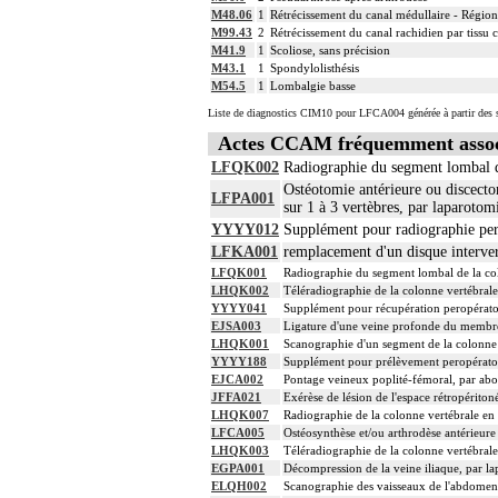
M48.06
1
Rétrécissement du canal médullaire - Régio
M99.43
2
Rétrécissement du canal rachidien par tissu
M41.9
1
Scoliose, sans précision
M43.1
1
Spondylolisthésis
M54.5
1
Lombalgie basse
Liste de diagnostics CIM10 pour LFCA004 générée à partir des s
Actes CCAM fréquemment asso
LFQK002
Radiographie du segment lombal de
Ostéotomie antérieure ou discectom
LFPA001
sur 1 à 3 vertèbres, par laparoto
YYYY012
Supplément pour radiographie per 
LFKA001
remplacement d'un disque interver
LFQK001
Radiographie du segment lombal de la col
LHQK002
Téléradiographie de la colonne vertébrale 
YYYY041
Supplément pour récupération peropérato
EJSA003
Ligature d'une veine profonde du membre 
LHQK001
Scanographie d'un segment de la colonne v
YYYY188
Supplément pour prélèvement peropératoir
EJCA002
Pontage veineux poplité-fémoral, par abo
JFFA021
Exérèse de lésion de l'espace rétropériton
LHQK007
Radiographie de la colonne vertébrale en t
LFCA005
Ostéosynthèse et/ou arthrodèse antérieure
LHQK003
Téléradiographie de la colonne vertébrale
EGPA001
Décompression de la veine iliaque, par l
ELQH002
Scanographie des vaisseaux de l'abdomen