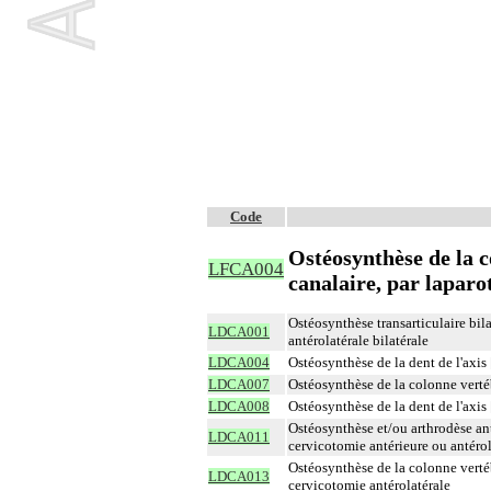
Code
Ostéosynthèse de la c
LFCA004
canalaire, par lapar
Ostéosynthèse transarticulaire bila
LDCA001
antérolatérale bilatérale
LDCA004
Ostéosynthèse de la dent de l'axis
LDCA007
Ostéosynthèse de la colonne verté
LDCA008
Ostéosynthèse de la dent de l'axi
Ostéosynthèse et/ou arthrodèse ant
LDCA011
cervicotomie antérieure ou antérol
Ostéosynthèse de la colonne verté
LDCA013
cervicotomie antérolatérale