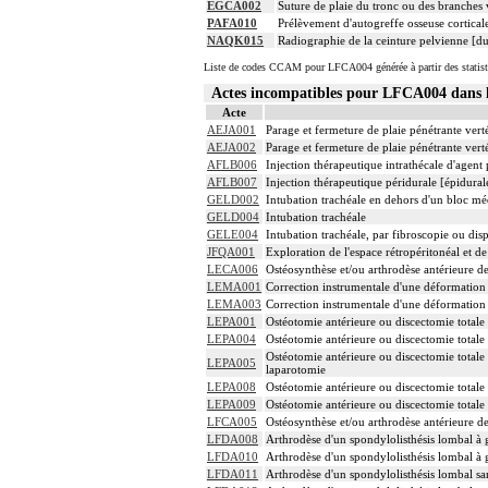
EGCA002
Suture de plaie du tronc ou des branches v
PAFA010
Prélèvement d'autogreffe osseuse cortical
NAQK015
Radiographie de la ceinture pelvienne [du
Liste de codes CCAM pour LFCA004 générée à partir des statist
Actes incompatibles pour LFCA004 dan
Acte
AEJA001
Parage et fermeture de plaie pénétrante vert
AEJA002
Parage et fermeture de plaie pénétrante vert
AFLB006
Injection thérapeutique intrathécale d'agen
AFLB007
Injection thérapeutique péridurale [épidura
GELD002
Intubation trachéale en dehors d'un bloc m
GELD004
Intubation trachéale
GELE004
Intubation trachéale, par fibroscopie ou disp
JFQA001
Exploration de l'espace rétropéritonéal et
LECA006
Ostéosynthèse et/ou arthrodèse antérieure d
LEMA001
Correction instrumentale d'une déformation 
LEMA003
Correction instrumentale d'une déformation 
LEPA001
Ostéotomie antérieure ou discectomie totale
LEPA004
Ostéotomie antérieure ou discectomie totale
Ostéotomie antérieure ou discectomie totale 
LEPA005
laparotomie
LEPA008
Ostéotomie antérieure ou discectomie totale 
LEPA009
Ostéotomie antérieure ou discectomie totale
LFCA005
Ostéosynthèse et/ou arthrodèse antérieure d
LFDA008
Arthrodèse d'un spondylolisthésis lombal à 
LFDA010
Arthrodèse d'un spondylolisthésis lombal à
LFDA011
Arthrodèse d'un spondylolisthésis lombal sa