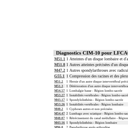
Diagnostics CIM-10 pour LFCA
M51.1
1
Atteintes d'un disque lombaire et d'
M51.8
1
Autres atteintes précisées d'un disqu
M47.2
1
Autres spondylarthroses avec radicu
G55.1
1
Compression des racines et des plex
M51.2
1
Hernie d'un autre disque intervertébral préci
M51.3
1
Détérioration d'un autre disque intervertébra
M54.57
1
Lombalgie basse - Région lombo-sacrée
M53.27
1
Instabilités vertébrales - Région lombo-sacr
M43.17
1
Spondylolisthésis - Région lombo-sacrée
M53.26
1
Instabilités vertébrales - Région lombaire
M40.2
1
Cyphoses autres et non précisées
M54.47
2
Lumbago avec sciatique - Région lombo-sac
M48.07
1
Rétrécissement du canal médullaire - Régio
M43.16
1
Spondylolisthésis - Région lombaire
M96.0
2
Pseudarthrose après arthrodèse