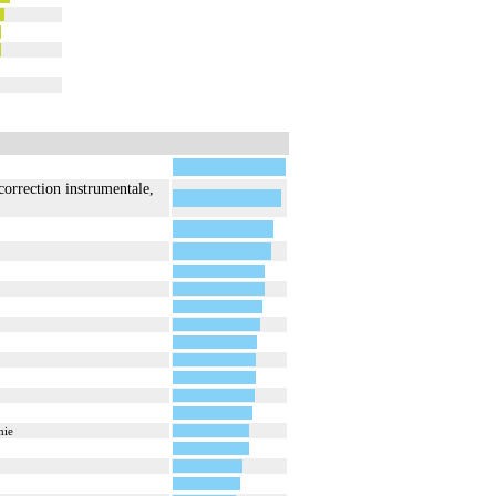
correction instrumentale,
mie