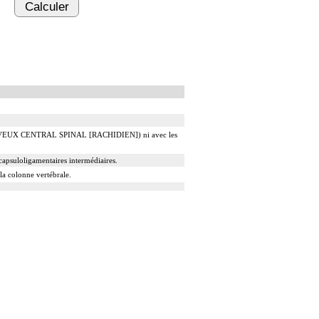
Calculer
NERVEUX CENTRAL SPINAL [RACHIDIEN]) ni avec les
 capsuloligamentaires intermédiaires.
 la colonne vertébrale.
es adjacentes.