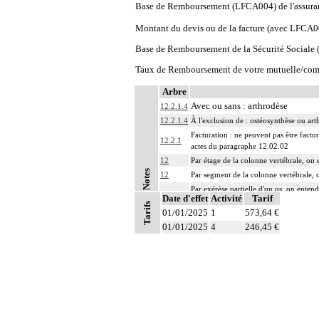
Base de Remboursement (LFCA004) de l'assura
Montant du devis ou de la facture (avec LFCA0
Base de Remboursement de la Sécurité Social
Taux de Remboursement de votre mutuelle/com
Arbre
Avec ou sans : arthrodèse
12.2.1.4
12.2.1.4
À l'exclusion de : ostéosynthèse ou ar
Facturation : ne peuvent pas être
12.2.1
actes du paragraphe 12.02.02
12
Par étage de la colonne vertébrale, on 
Notes
12
Par segment de la colonne vertébrale, o
Par exérèse partielle d'un os, on entend
Date d'effet
Activité
Tarif
- exérèse de fragment osseux, sans inte
Tarifs
12
01/01/2025
- exérèse de lésion osseuse de surface :
1
573,64 €
- résection osseuse unicorticale : résec
01/01/2025
4
246,45 €
12
L'ostéosynthèse d'une fracture inclut s
12
L'arthrodèse de la colonne vertébrale in
12
Les radiographies, scanographies et re