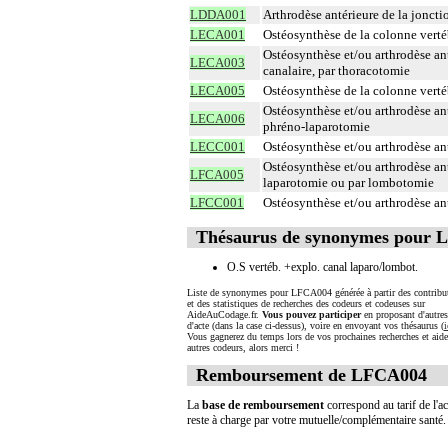
LDDA001
Arthrodèse antérieure de la joncti
LECA001
Ostéosynthèse de la colonne verté
Ostéosynthèse et/ou arthrodèse an
LECA003
canalaire, par thoracotomie
LECA005
Ostéosynthèse de la colonne verté
Ostéosynthèse et/ou arthrodèse ant
LECA006
phréno-laparotomie
LECC001
Ostéosynthèse et/ou arthrodèse an
Ostéosynthèse et/ou arthrodèse ant
LFCA005
laparotomie ou par lombotomie
LFCC001
Ostéosynthèse et/ou arthrodèse ant
Thésaurus de synonymes pour
O.S vertéb. +explo. canal laparo/lombot.
Liste de synonymes pour LFCA004 générée à partir des contribu
et des statistiques de recherches des codeurs et codeuses sur
AideAuCodage.fr.
Vous pouvez participer
en proposant d'autre
d'acte (dans la case ci-dessus), voire en envoyant vos thésaurus (
i
Vous gagnerez du temps lors de vos prochaines recherches et aide
autres codeurs, alors merci !
Remboursement de LFCA004
La
base de remboursement
correspond au tarif de l'ac
reste à charge par votre mutuelle/complémentaire santé