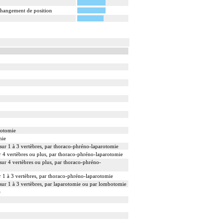
 changement de position
rotomie
mie
 sur 1 à 3 vertèbres, par thoraco-phréno-laparotomie
ur 4 vertèbres ou plus, par thoraco-phréno-laparotomie
 sur 4 vertèbres ou plus, par thoraco-phréno-
ur 1 à 3 vertèbres, par thoraco-phréno-laparotomie
 sur 1 à 3 vertèbres, par laparotomie ou par lombotomie
e