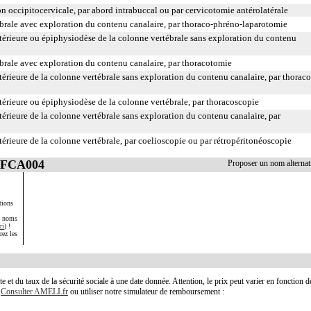
on occipitocervicale, par abord intrabuccal ou par cervicotomie antérolatérale
brale avec exploration du contenu canalaire, par thoraco-phréno-laparotomie
térieure ou épiphysiodèse de la colonne vertébrale sans exploration du contenu
brale avec exploration du contenu canalaire, par thoracotomie
érieure de la colonne vertébrale sans exploration du contenu canalaire, par thoraco
térieure ou épiphysiodèse de la colonne vertébrale, par thoracoscopie
érieure de la colonne vertébrale sans exploration du contenu canalaire, par
érieure de la colonne vertébrale, par coelioscopie ou par rétropéritonéoscopie
 LFCA004
Proposer un nom alterna
tions
s noms
ci
) !
rez les
te et du taux de la sécurité sociale à une date donnée. Attention, le prix peut varier en fonction 
.
Consulter AMELI.fr
ou utiliser notre simulateur de remboursement :