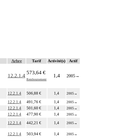
Arbre
Tarif
Activité(s)
Actif
573,64 €
12.2.1.4
1,4
2005
→
Remboursement
12.2.1.4
506,88 €
1,4
2005
→
12.2.1.4
491,76 €
1,4
2005
→
12.2.1.4
501,60 €
1,4
2005
→
12.2.1.4
477,90 €
1,4
2005
→
12.2.1.4
442,21 €
1,4
2005
→
12.2.1.4
503,94 €
1,4
2005
→