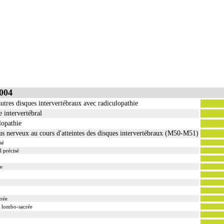
004
autres disques intervertébraux avec radiculopathie
e intervertébral
lopathie
us nerveux au cours d'atteintes des disques intervertébraux (M50-M51)
sé
l précisé
ée
rée
n lombo-sacrée