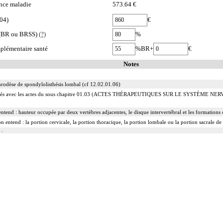
nce maladie
573.64 €
04)
€
e (BR ou BRSS)
(?)
%
plémentaire santé
%BR+
€
Notes
throdèse de spondylolisthésis lombal (cf 12.02.01.06)
 facturés avec les actes du sous chapitre 01.03 (ACTES THÉRAPEUTIQUES SUR LE SYSTÈME 
entend : hauteur occupée par deux vertèbres adjacentes, le disque intervertébral et les formations
n entend : la portion cervicale, la portion thoracique, la portion lombale ou la portion sacrale de
 :
rruption de la continuité osseuse
 résection d'exostose ostéogénique, d'apophysite...
tion d'ostéome ostéoïde...
a réduction simultanée et sa contention par appareillage externe.
clut l'avivement des surfaces articulaires, la préparation du site et la pose d'un greffon modelé.
mnographies [IRM] d'un segment de la colonne vertébrale incluent l'étude des zones transitionnell