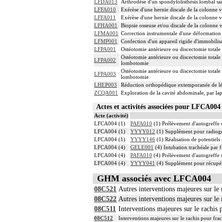
LFDA013
Arthrodèse d'un spondylolisthésis lombal sa
LFFA010
Exérèse d'une hernie discale de la colonne 
LFFA011
Exérèse d'une hernie discale de la colonne 
LFHA001
Biopsie osseuse et/ou discale de la colonne
LFMA001
Correction instrumentale d'une déformation 
LFMP001
Confection d'un appareil rigide d'immobilis
LFPA001
Ostéotomie antérieure ou discectomie totale
Ostéotomie antérieure ou discectomie totale 
LFPA002
lombotomie
Ostéotomie antérieure ou discectomie totale 
LFPA003
lombotomie
LHEP003
Réduction orthopédique extemporanée de lés
ZCQA001
Exploration de la cavité abdominale, par la
Actes et activités associées pour LFCA0
Acte (activité)
LFCA004 (1)
PAFA010
(1) Prélèvement d'autogreffe o
LFCA004 (1)
YYYY012
(1) Supplément pour radiogra
LFCA004 (1)
YYYY146
(1) Réalisation de potentiels
LFCA004 (4)
GELE001
(4) Intubation trachéale par f
LFCA004 (4)
PAFA010
(4) Prélèvement d'autogreffe o
LFCA004 (4)
YYYY041
(4) Supplément pour récupér
GHM associés avec LFCA004
08C521
Autres interventions majeures sur le 
08C522
Autres interventions majeures sur le 
08C511
Interventions majeures sur le rachis 
08C512
Interventions majeures sur le rachis pour frac