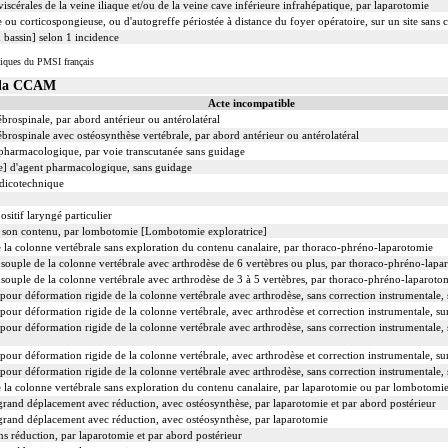
iscérales de la veine iliaque et/ou de la veine cave inférieure infrahépatique, par laparotomie
e ou corticospongieuse, ou d'autogreffe périostée à distance du foyer opératoire, sur un site sans
 bassin] selon 1 incidence
iques du PMSI français
s la CCAM
Acte incompatible
ébrospinale, par abord antérieur ou antérolatéral
ébrospinale avec ostéosynthèse vertébrale, par abord antérieur ou antérolatéral
t pharmacologique, par voie transcutanée sans guidage
le] d'agent pharmacologique, sans guidage
édicotechnique
ositif laryngé particulier
 de son contenu, par lombotomie [Lombotomie exploratrice]
e la colonne vertébrale sans exploration du contenu canalaire, par thoraco-phréno-laparotomie
souple de la colonne vertébrale avec arthrodèse de 6 vertèbres ou plus, par thoraco-phréno-lapa
souple de la colonne vertébrale avec arthrodèse de 3 à 5 vertèbres, par thoraco-phréno-laparoto
 pour déformation rigide de la colonne vertébrale avec arthrodèse, sans correction instrumentale,
 pour déformation rigide de la colonne vertébrale, avec arthrodèse et correction instrumentale, s
pour déformation rigide de la colonne vertébrale avec arthrodèse, sans correction instrumentale,
pour déformation rigide de la colonne vertébrale, avec arthrodèse et correction instrumentale, s
 pour déformation rigide de la colonne vertébrale avec arthrodèse, sans correction instrumentale,
e la colonne vertébrale sans exploration du contenu canalaire, par laparotomie ou par lombotomi
grand déplacement avec réduction, avec ostéosynthèse, par laparotomie et par abord postérieur
 grand déplacement avec réduction, avec ostéosynthèse, par laparotomie
ns réduction, par laparotomie et par abord postérieur