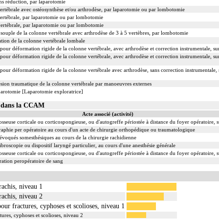
ns réduction, par laparotomie
vertébrale avec ostéosynthèse et/ou arthrodèse, par laparotomie ou par lombotomie
vertébrale, par laparotomie ou par lombotomie
 vertébrale, par laparotomie ou par lombotomie
souple de la colonne vertébrale avec arthrodèse de 3 à 5 vertèbres, par lombotomie
ation de la colonne vertébrale lombale
 pour déformation rigide de la colonne vertébrale, avec arthrodèse et correction instrumentale, s
pour déformation rigide de la colonne vertébrale, avec arthrodèse et correction instrumentale, su
pour déformation rigide de la colonne vertébrale avec arthrodèse, sans correction instrumentale, 
ion traumatique de la colonne vertébrale par manoeuvres externes
parotomie [Laparotomie exploratrice]
04 dans la CCAM
Acte associé (activité)
sseuse corticale ou corticospongieuse, ou d'autogreffe périostée à distance du foyer opératoire, 
phie per opératoire au cours d'un acte de chirurgie orthopédique ou traumatologique
 évoqués somesthésiques au cours de la chirurgie rachidienne
ibroscopie ou dispositif laryngé particulier, au cours d'une anesthésie générale
sseuse corticale ou corticospongieuse, ou d'autogreffe périostée à distance du foyer opératoire, 
ation peropératoire de sang
rachis, niveau 1
rachis, niveau 2
pour fractures, cyphoses et scolioses, niveau 1
tures, cyphoses et scolioses, niveau 2