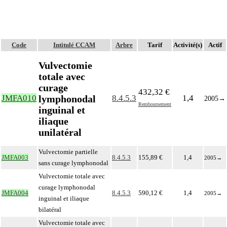
Code
Intitulé CCAM
Arbre
Tarif
Activité(s)
Actif
Vulvectomie
totale avec
curage
432,32 €
lymphonodal
JMFA010
8.4.5.3
1,4
2005
→
Remboursement
inguinal et
iliaque
unilatéral
Vulvectomie partielle
JMFA003
8.4.5.3
155,89 €
1,4
2005
→
sans curage lymphonodal
Vulvectomie totale avec
curage lymphonodal
JMFA004
8.4.5.3
590,12 €
1,4
2005
→
inguinal et iliaque
bilatéral
Vulvectomie totale avec