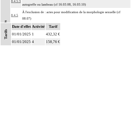
8.4.5.3
autogreffe ou lambeau (cf 16.03.08, 16.03.10)
À l'exclusion de : actes pour modification de la morphologie sexuelle (cf
8.4.5
08.07)
Notes
8
Date d'effet
À l'exclusion de : actes concernant la procréation et la grossesse (cf chapitre 09)
Activité
Tarif
Tarifs
01/01/2025
Les actes sur la cavité de l'abdomen, par coelioscopie ou par
1
432,32 €
8
rétropéritonéoscopie incluent l'évacuation de collection intraabdominale
01/01/2025
4
158,76 €
associée, la toilette péritonéale et/ou la pose de drain.
Les actes sur la cavité de l'abdomen, par abord direct incluent l'évacuation de
8
collection intraabdominale associée, la toilette péritonéale et/ou la pose de
drain.