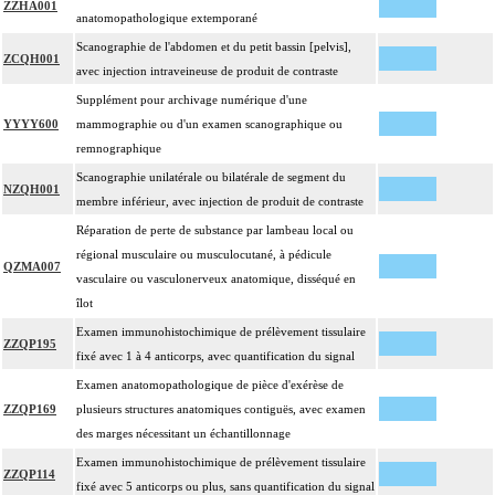
ZZHA001
anatomopathologique extemporané
Scanographie de l'abdomen et du petit bassin [pelvis],
ZCQH001
avec injection intraveineuse de produit de contraste
Supplément pour archivage numérique d'une
YYYY600
mammographie ou d'un examen scanographique ou
remnographique
Scanographie unilatérale ou bilatérale de segment du
NZQH001
membre inférieur, avec injection de produit de contraste
Réparation de perte de substance par lambeau local ou
régional musculaire ou musculocutané, à pédicule
QZMA007
vasculaire ou vasculonerveux anatomique, disséqué en
îlot
Examen immunohistochimique de prélèvement tissulaire
ZZQP195
fixé avec 1 à 4 anticorps, avec quantification du signal
Examen anatomopathologique de pièce d'exérèse de
ZZQP169
plusieurs structures anatomiques contiguës, avec examen
des marges nécessitant un échantillonnage
Examen immunohistochimique de prélèvement tissulaire
ZZQP114
fixé avec 5 anticorps ou plus, sans quantification du signal