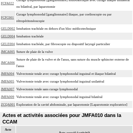
FCFA022
ou bilatéral, par laparotomie
Curage lymphonodal [ganglionnaire] iliaque, par coelioscopie ou par
FCFC001
rétropéritonéoscopie
GELD002
Intubation trachéale en dehors d'un bloc médicotechnique
GELD004
Intubation trachéale
GELE004
Intubation trachéale, par fibroscopie ou dispositif laryngé particulier
JMCA005
Suture de plaie de la vulve
Suture de plaie de la vulve et de l'anus, sans suture du muscle sphincter externe de
JMCA006
l'anus
JMFA004
Vulvectomie totale avec curage lymphonodal inguinal et iliaque bilatéral
JMFA005
Vulvectomie totale avec curage lymphonodal inguinal unilatéral
JMFA007
Vulvectomie totale sans curage lymphonodal
JMFA009
Vulvectomie totale avec curage lymphonodal inguinal bilatéral
ZCQA001
Exploration de la cavité abdominale, par laparotomie [Laparotomie exploratrice]
Actes et activités associées pour JMFA010 dans la
CCAM
Acte
Acte associé (activité)