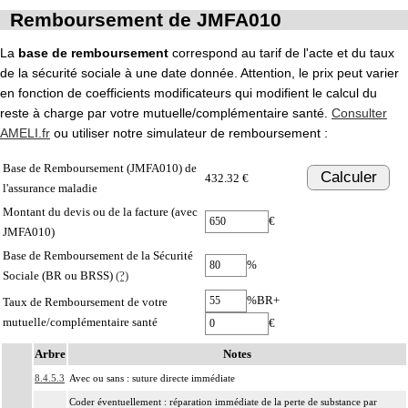
Remboursement de JMFA010
La
base de remboursement
correspond au tarif de l'acte et du taux
de la sécurité sociale à une date donnée. Attention, le prix peut varier
en fonction de coefficients modificateurs qui modifient le calcul du
reste à charge par votre mutuelle/complémentaire santé.
Consulter
AMELI.fr
ou utiliser notre simulateur de remboursement :
Base de Remboursement (JMFA010) de
Calculer
432.32 €
l'assurance maladie
Montant du devis ou de la facture (avec
€
JMFA010)
Base de Remboursement de la Sécurité
%
Sociale (BR ou BRSS)
(?)
%BR+
Taux de Remboursement de votre
mutuelle/complémentaire santé
€
Arbre
Notes
8.4.5.3
Avec ou sans : suture directe immédiate
Coder éventuellement : réparation immédiate de la perte de substance par