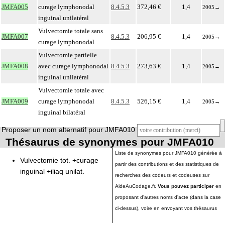
JMFA005
curage lymphonodal
8.4.5.3
372,46 €
1,4
2005
→
inguinal unilatéral
Vulvectomie totale sans
JMFA007
8.4.5.3
206,95 €
1,4
2005
→
curage lymphonodal
Vulvectomie partielle
JMFA008
avec curage lymphonodal
8.4.5.3
273,63 €
1,4
2005
→
inguinal unilatéral
Vulvectomie totale avec
JMFA009
curage lymphonodal
8.4.5.3
526,15 €
1,4
2005
→
inguinal bilatéral
Proposer un nom alternatif pour JMFA010
Thésaurus de synonymes pour JMFA010
Liste de synonymes pour JMFA010 générée à
Vulvectomie tot. +curage
partir des contributions et des statistiques de
inguinal +iliaq unilat.
recherches des codeurs et codeuses sur
AideAuCodage.fr.
Vous pouvez participer
en
proposant d'autres noms d'acte (dans la case
ci-dessus), voire en envoyant vos thésaurus