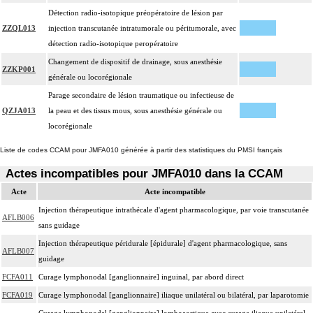
Détection radio-isotopique préopératoire de lésion par
ZZQL013
injection transcutanée intratumorale ou péritumorale, avec
détection radio-isotopique peropératoire
Changement de dispositif de drainage, sous anesthésie
ZZKP001
générale ou locorégionale
Parage secondaire de lésion traumatique ou infectieuse de
QZJA013
la peau et des tissus mous, sous anesthésie générale ou
locorégionale
Liste de codes CCAM pour JMFA010 générée à partir des statistiques du PMSI français
Actes incompatibles pour JMFA010 dans la CCAM
Acte
Acte incompatible
Injection thérapeutique intrathécale d'agent pharmacologique, par voie transcutanée
AFLB006
sans guidage
Injection thérapeutique péridurale [épidurale] d'agent pharmacologique, sans
AFLB007
guidage
FCFA011
Curage lymphonodal [ganglionnaire] inguinal, par abord direct
FCFA019
Curage lymphonodal [ganglionnaire] iliaque unilatéral ou bilatéral, par laparotomie
Curage lymphonodal [ganglionnaire] lomboaortique avec curage iliaque unilatéral