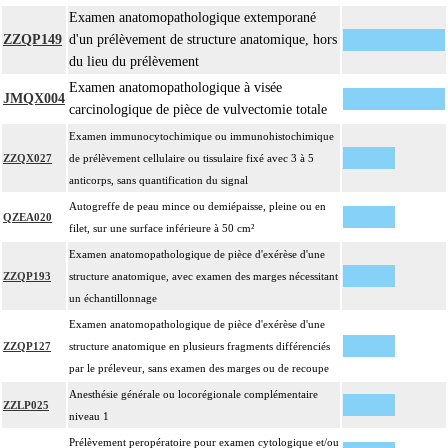
Examen anatomopathologique extemporané
ZZQP149
d'un prélèvement de structure anatomique, hors
du lieu du prélèvement
Examen anatomopathologique à visée
JMQX004
carcinologique de pièce de vulvectomie totale
Examen immunocytochimique ou immunohistochimique
ZZQX027
de prélèvement cellulaire ou tissulaire fixé avec 3 à 5
anticorps, sans quantification du signal
Autogreffe de peau mince ou demiépaisse, pleine ou en
QZEA020
filet, sur une surface inférieure à 50 cm²
Examen anatomopathologique de pièce d'exérèse d'une
ZZQP193
structure anatomique, avec examen des marges nécessitant
un échantillonnage
Examen anatomopathologique de pièce d'exérèse d'une
ZZQP127
structure anatomique en plusieurs fragments différenciés
par le préleveur, sans examen des marges ou de recoupe
Anesthésie générale ou locorégionale complémentaire
ZZLP025
niveau 1
Prélèvement peropératoire pour examen cytologique et/ou