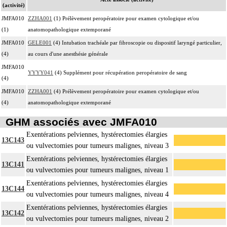
(activité)
JMFA010
ZZHA001
(1) Prélèvement peropératoire pour examen cytologique et/ou
(1)
anatomopathologique extemporané
JMFA010
GELE001
(4) Intubation trachéale par fibroscopie ou dispositif laryngé particulier,
(4)
au cours d'une anesthésie générale
JMFA010
YYYY041
(4) Supplément pour récupération peropératoire de sang
(4)
JMFA010
ZZHA001
(4) Prélèvement peropératoire pour examen cytologique et/ou
(4)
anatomopathologique extemporané
GHM associés avec JMFA010
Exentérations pelviennes, hystérectomies élargies
13C143
ou vulvectomies pour tumeurs malignes, niveau 3
Exentérations pelviennes, hystérectomies élargies
13C141
ou vulvectomies pour tumeurs malignes, niveau 1
Exentérations pelviennes, hystérectomies élargies
13C144
ou vulvectomies pour tumeurs malignes, niveau 4
Exentérations pelviennes, hystérectomies élargies
13C142
ou vulvectomies pour tumeurs malignes, niveau 2