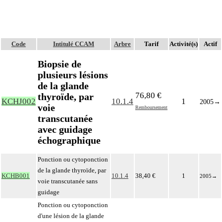
Code
Intitulé CCAM
Arbre
Tarif
Activité(s)
Actif
Biopsie de
plusieurs lésions
de la glande
76,80 €
thyroïde, par
KCHJ002
10.1.4
1
2005
→
voie
Remboursement
transcutanée
avec guidage
échographique
Ponction ou cytoponction
de la glande thyroïde, par
KCHB001
10.1.4
38,40 €
1
2005
→
voie transcutanée sans
guidage
Ponction ou cytoponction
d'une lésion de la glande