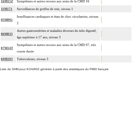
16M15Z
Symptômes et autres recours aux soins de la CMD 16
11M171
Surveillances de greffes de rein, niveau 1
Insuffisances cardiaques et états de choc circulatoire, niveau
05M092
2
Autres gastroentérites et maladies diverses du tube digestif,
06M033
âge supérieur à 17 ans, niveau 3
Symptômes et autres recours aux soins de la CMD 07, très
07M14T
courte durée
04M193
Tuberculoses, niveau 3
Liste de GHM pour KCHJ002 générée à partir des statistiques du PMSI français