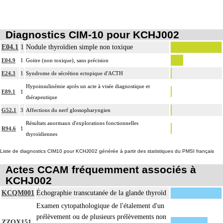
Diagnostics CIM-10 pour KCHJ002
E04.1
1
Nodule thyroïdien simple non toxique
E04.9
1
Goitre (non toxique), sans précision
E24.3
1
Syndrome de sécrétion ectopique d'ACTH
Hypoinsulinémie après un acte à visée diagnostique et
E89.1
1
thérapeutique
G52.1
3
Affections du nerf glossopharyngien
Résultats anormaux d'explorations fonctionnelles
R94.6
1
thyroïdiennes
Liste de diagnostics CIM10 pour KCHJ002 générée à partir des statistiques du PMSI français
Actes CCAM fréquemment associés à
KCHJ002
KCQM001
Échographie transcutanée de la glande thyroïd
Examen cytopathologique de l'étalement d'un
prélèvement ou de plusieurs prélèvements non
ZZQX151