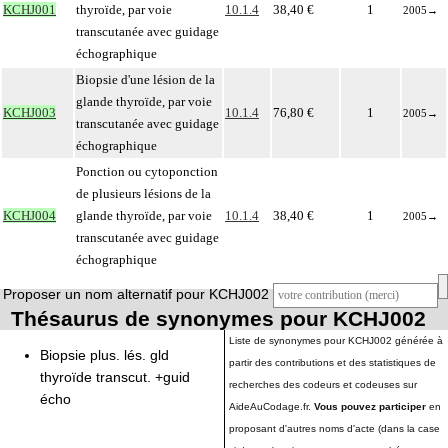
KCHJ001
thyroïde, par voie
10.1.4
38,40 €
1
2005
→
transcutanée avec guidage
échographique
Biopsie d'une lésion de la
glande thyroïde, par voie
KCHJ003
10.1.4
76,80 €
1
2005
→
transcutanée avec guidage
échographique
Ponction ou cytoponction
de plusieurs lésions de la
KCHJ004
glande thyroïde, par voie
10.1.4
38,40 €
1
2005
→
transcutanée avec guidage
échographique
Proposer un nom alternatif pour KCHJ002
Thésaurus de synonymes pour KCHJ002
Liste de synonymes pour KCHJ002 générée à
Biopsie plus. lés. gld
partir des contributions et des statistiques de
thyroïde transcut. +guid
recherches des codeurs et codeuses sur
écho
AideAuCodage.fr.
Vous pouvez participer
en
proposant d'autres noms d'acte (dans la case