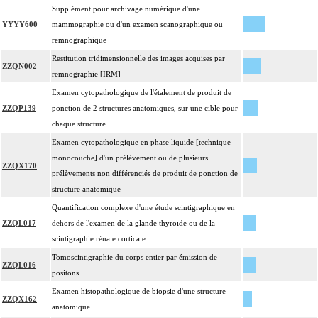
Supplément pour archivage numérique d'une
YYYY600
mammographie ou d'un examen scanographique ou
remnographique
Restitution tridimensionnelle des images acquises par
ZZQN002
remnographie [IRM]
Examen cytopathologique de l'étalement de produit de
ZZQP139
ponction de 2 structures anatomiques, sur une cible pour
chaque structure
Examen cytopathologique en phase liquide [technique
monocouche] d'un prélèvement ou de plusieurs
ZZQX170
prélèvements non différenciés de produit de ponction de
structure anatomique
Quantification complexe d'une étude scintigraphique en
ZZQL017
dehors de l'examen de la glande thyroïde ou de la
scintigraphie rénale corticale
Tomoscintigraphie du corps entier par émission de
ZZQL016
positons
Examen histopathologique de biopsie d'une structure
ZZQX162
anatomique