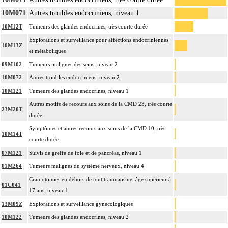
10M071
Autres troubles endocriniens, niveau 1
10M12T
Tumeurs des glandes endocrines, très courte durée
Explorations et surveillance pour affections endocriniennes
10M13Z
et métaboliques
09M102
Tumeurs malignes des seins, niveau 2
10M072
Autres troubles endocriniens, niveau 2
10M121
Tumeurs des glandes endocrines, niveau 1
Autres motifs de recours aux soins de la CMD 23, très courte
23M20T
durée
Symptômes et autres recours aux soins de la CMD 10, très
10M14T
courte durée
07M121
Suivis de greffe de foie et de pancréas, niveau 1
01M264
Tumeurs malignes du système nerveux, niveau 4
Craniotomies en dehors de tout traumatisme, âge supérieur à
01C041
17 ans, niveau 1
13M09Z
Explorations et surveillance gynécologiques
10M122
Tumeurs des glandes endocrines, niveau 2