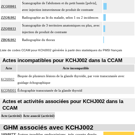
Scanographie de l'abdomen et du petit bassin [pelvis],
ZCQH001
avec injection intraveineuse de produit de contraste
ZZQK002
Radiographie au lit du malade, selon 1 ou 2 incidences
Scanographie de 3 territoires anatomiques ou plus, avec
ZZQH033
injection de produit de contraste
ZBQK002
Radiographie du thorax
Liste de codes CCAM pour KCHJ002 générée à partir des statistiques du PMSI français
Actes incompatibles pour KCHJ002 dans la CCAM
Acte
Acte incompatible
Biopsie de plusieurs lésions de la glande thyroïde, par voie transcutanée avec
KCHJ002
guidage échographique
KCQM001
Échographie transcutanée de la glande thyroïd
Actes et activités associées pour KCHJ002 dans la
CCAM
Acte (activité)
Acte associé (activité)
GHM associés avec KCHJ002
10M07T
Autres troubles endocriniens, très courte durée