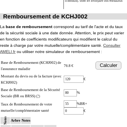
ci-dessus), voire en envoyant vos thésaurus
Remboursement de KCHJ002
La
base de remboursement
correspond au tarif de l'acte et du taux
de la sécurité sociale à une date donnée. Attention, le prix peut varier
en fonction de coefficients modificateurs qui modifient le calcul du
reste à charge par votre mutuelle/complémentaire santé.
Consulter
AMELI.fr
ou utiliser notre simulateur de remboursement :
Base de Remboursement (KCHJ002) de
Calculer
76.8 €
l'assurance maladie
Montant du devis ou de la facture (avec
€
KCHJ002)
Base de Remboursement de la Sécurité
%
Sociale (BR ou BRSS)
(?)
%BR+
Taux de Remboursement de votre
mutuelle/complémentaire santé
€
Notes
Arbre
Notes