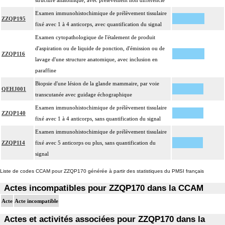
structure anatomique, avec prélèvement non différencié
Examen immunohistochimique de prélèvement tissulaire
ZZQP195
fixé avec 1 à 4 anticorps, avec quantification du signal
Examen cytopathologique de l'étalement de produit
d'aspiration ou de liquide de ponction, d'émission ou de
ZZQP116
lavage d'une structure anatomique, avec inclusion en
paraffine
Biopsie d'une lésion de la glande mammaire, par voie
QEHJ001
transcutanée avec guidage échographique
Examen immunohistochimique de prélèvement tissulaire
ZZQP140
fixé avec 1 à 4 anticorps, sans quantification du signal
Examen immunohistochimique de prélèvement tissulaire
ZZQP114
fixé avec 5 anticorps ou plus, sans quantification du
signal
Liste de codes CCAM pour ZZQP170 générée à partir des statistiques du PMSI français
Actes incompatibles pour ZZQP170 dans la CCAM
Acte
Acte incompatible
Actes et activités associées pour ZZQP170 dans la