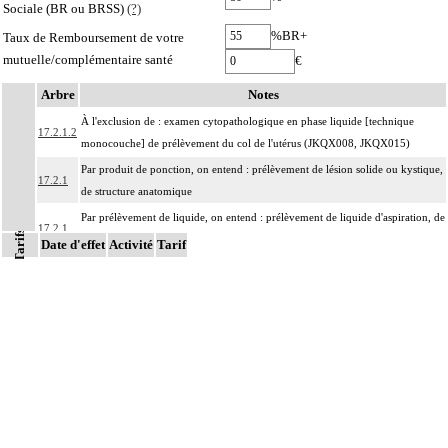
Sociale (BR ou BRSS)
(?)
%BR+
Taux de Remboursement de votre
mutuelle/complémentaire santé
€
Arbre
Notes
À l'exclusion de : examen cytopathologique en phase liquide [technique
17.2.1.2
monocouche] de prélèvement du col de l'utérus (JKQX008, JKQX015)
Par produit de ponction, on entend : prélèvement de lésion solide ou kystique,
17.2.1
de structure anatomique
Par prélèvement de liquide, on entend : prélèvement de liquide d'aspiration, de
17.2.1
Tarifs
ponction, d'émission ou de lavage, de structure anatomique
Date d'effet
Activité
Tarif
Par structure anatomique, on entend : élément du corps humain, unitissulaire
ou pluritissulaire, topographiquement délimité, constituant un ensemble
organisé destiné à remplir un rôle déterminé ou une fonction. Il peut s'agir par
17.2
exemple :
d'un organe : estomac, peau, muscle,
d'une entité concourant à une finalité caractéristique : méninge, séreuse,
d'une région anatomique : médiastin, région rétropéritonéale
Par prélèvements non différenciés [non individualisés], on entend :
17.2
prélèvements multiples, quels que soient leur nombre et leurs modalités, non