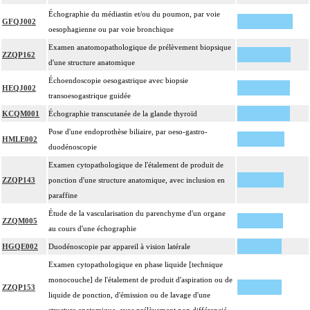
Échographie du médiastin et/ou du poumon, par voie
GFQJ002
oesophagienne ou par voie bronchique
Examen anatomopathologique de prélèvement biopsique
ZZQP162
d'une structure anatomique
Échoendoscopie oesogastrique avec biopsie
HEQJ002
transoesogastrique guidée
KCQM001
Échographie transcutanée de la glande thyroïd
Pose d'une endoprothèse biliaire, par oeso-gastro-
HMLE002
duodénoscopie
Examen cytopathologique de l'étalement de produit de
ZZQP143
ponction d'une structure anatomique, avec inclusion en
paraffine
Étude de la vascularisation du parenchyme d'un organe
ZZQM005
au cours d'une échographie
HGQE002
Duodénoscopie par appareil à vision latérale
Examen cytopathologique en phase liquide [technique
monocouche] de l'étalement de produit d'aspiration ou de
ZZQP153
liquide de ponction, d'émission ou de lavage d'une