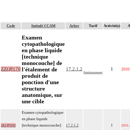
Code
Intitulé CCAM
Arbre
Tarif
Activité(s)
A
Examen
cytopathologique
en phase liquide
[technique
monocouche] de
l'étalement de
ZZQP170
17.2.1.2
1
2010
Remboursement
produit de
ponction d'une
structure
anatomique, sur
une cible
Examen cytopathologique
en phase liquide
JKQP008
[technique monocouche]
17.2.1.2
1
2010