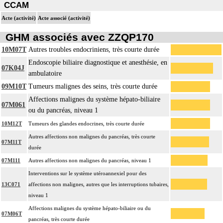
CCAM
Acte (activité)
Acte associé (activité)
GHM associés avec ZZQP170
10M07T
Autres troubles endocriniens, très courte durée
Endoscopie biliaire diagnostique et anesthésie, en
07K04J
ambulatoire
09M10T
Tumeurs malignes des seins, très courte durée
Affections malignes du système hépato-biliaire
07M061
ou du pancréas, niveau 1
10M12T
Tumeurs des glandes endocrines, très courte durée
Autres affections non malignes du pancréas, très courte
07M11T
durée
07M111
Autres affections non malignes du pancréas, niveau 1
Interventions sur le système utéroannexiel pour des
13C071
affections non malignes, autres que les interruptions tubaires,
niveau 1
Affections malignes du système hépato-biliaire ou du
07M06T
pancréas, très courte durée