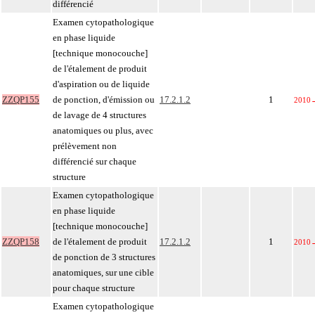
différencié
Examen cytopathologique
en phase liquide
[technique monocouche]
de l'étalement de produit
d'aspiration ou de liquide
ZZQP155
de ponction, d'émission ou
17.2.1.2
1
2010
de lavage de 4 structures
anatomiques ou plus, avec
prélèvement non
différencié sur chaque
structure
Examen cytopathologique
en phase liquide
[technique monocouche]
ZZQP158
de l'étalement de produit
17.2.1.2
1
2010
de ponction de 3 structures
anatomiques, sur une cible
pour chaque structure
Examen cytopathologique