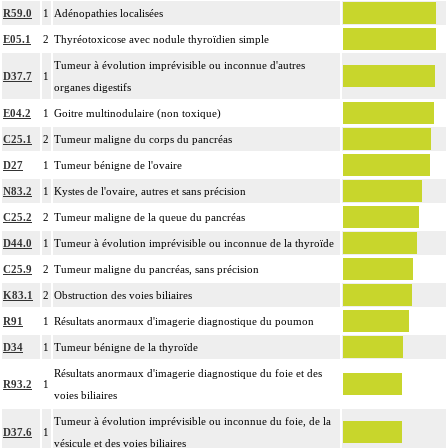
Notes
R59.0
1
Adénopathies localisées
l'échantillon, sa fixation, la préparation microscopique avec une coloration
17.2
standard, avec ou sans photographie, l'interprétation, les éventuels réexamens
E05.1
2
Thyréotoxicose avec nodule thyroïdien simple
aux divers stades de réalisation, le compte rendu et le codage
Tumeur à évolution imprévisible ou inconnue d'autres
D37.7
1
Avec ou sans : coloration spéciale
organes digestifs
L'examen histopathologique de biopsie inclut : l'échantillonnage, la fixation,
E04.2
1
Goitre multinodulaire (non toxique)
l'inclusion, la préparation microscopique avec une coloration standard à base
C25.1
2
Tumeur maligne du corps du pancréas
d'hémalun ou d'hématoxyline-éosine ou de phloxine avec ou sans safran, avec
D27
1
Tumeur bénigne de l'ovaire
ou sans photographie, l'interprétation, les éventuels réexamens aux divers
N83.2
1
Kystes de l'ovaire, autres et sans précision
17.2
stades de réalisation, le compte rendu, le codage
C25.2
2
Tumeur maligne de la queue du pancréas
Avec ou sans : coloration spéciale
coupes sériées
D44.0
1
Tumeur à évolution imprévisible ou inconnue de la thyroïde
empreinte par apposition cellulaire
C25.9
2
Tumeur maligne du pancréas, sans précision
écrasis cellulaire
K83.1
2
Obstruction des voies biliaires
L'examen anatomopathologique, inclut : l'examen macroscopique et
R91
1
Résultats anormaux d'imagerie diagnostique du poumon
17.2
microscopique de pièce d'exérèse
D34
1
Tumeur bénigne de la thyroïde
L'examen anatomopathologique d'un organe inclut : l'examen du feuillet
17.2
Résultats anormaux d'imagerie diagnostique du foie et des
viscéral de son éventuelle séreuse
R93.2
1
voies biliaires
L'examen anatomopathologique de pièce d'exérèse inclut : l'échantillonnage,
Tumeur à évolution imprévisible ou inconnue du foie, de la
la fixation, l'inclusion, la préparation microscopique avec une coloration
D37.6
1
vésicule et des voies biliaires