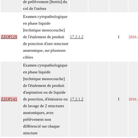
de prélèvement [frottis] du
col de l'utérus
Examen cytopathologique
en phase liquide
[technique monocouche]
ZZQP129
de l'étalement de produit
17.2.1.2
1
2010
de ponction d'une structure
anatomique, sur plusieurs
cibles
Examen cytopathologique
en phase liquide
[technique monocouche]
de l'étalement de produit
d'aspiration ou de liquide
ZZQP145
de ponction, d'émission ou
17.2.1.2
1
2010
de lavage de 2 structures
anatomiques, avec
prélèvement non
différencié sur chaque
structure