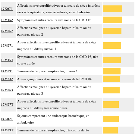
Affections myéloprolifératives et tumeurs de siège imprécis
17K07J
sans acte opératoire, avec anesthésie, en ambulatoire
16M15Z
Symptômes et autres recours aux soins de la CMD 16
Affections malignes du système hépato-biliaire ou du
07M062
pancréas, niveau 2
Autres affections myéloprolifératives et tumeurs de siège
17M071
imprécis ou diffus, niveau 1
Symptômes et autres recours aux soins de la CMD 16, très
16M15T
courte durée
04M091
Tumeurs de l'appareil respiratoire, niveau 1
04M23Z
Autres symptômes et recours aux soins de la CMD 04
Affections malignes du système hépato-biliaire ou du
07M063
pancréas, niveau 3
Autres affections myéloprolifératives et tumeurs de siège
17M07T
imprécis ou diffus, très courte durée
Séjours comprenant une endoscopie bronchique, en
04K02J
ambulatoire
04M09T
Tumeurs de l'appareil respiratoire, très courte durée