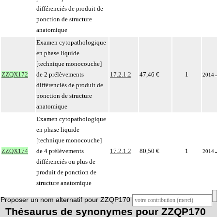
différenciés de produit de
ponction de structure
anatomique
Examen cytopathologique
en phase liquide
[technique monocouche]
ZZQX172
de 2 prélèvements
17.2.1.2
47,46 €
1
2014
différenciés de produit de
ponction de structure
anatomique
Examen cytopathologique
en phase liquide
[technique monocouche]
ZZQX174
de 4 prélèvements
17.2.1.2
80,50 €
1
2014
différenciés ou plus de
produit de ponction de
structure anatomique
Proposer un nom alternatif pour ZZQP170
Thésaurus de synonymes pour ZZQP170