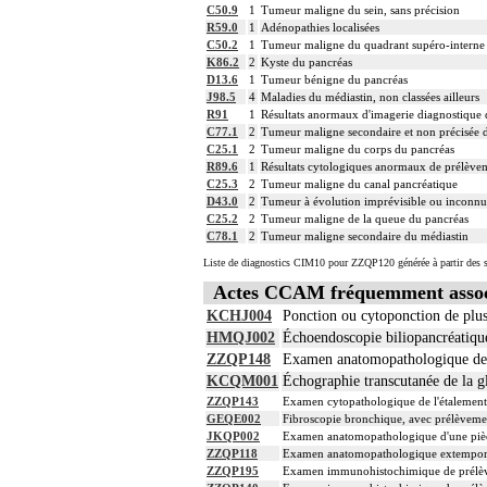
écrasis cellulaire
C50.9
1
Tumeur maligne du sein, sans précision
17.2
L'examen anatomopathologique, inclut
R59.0
1
Adénopathies localisées
C50.2
1
Tumeur maligne du quadrant supéro-interne 
17.2
L'examen anatomopathologique d'un orga
K86.2
2
Kyste du pancréas
L'examen anatomopathologique de pièce 
D13.6
1
Tumeur bénigne du pancréas
d'hématoxyline-éosine ou de phloxine av
J98.5
4
Maladies du médiastin, non classées ailleurs
Avec ou sans : coloration spéciale
17.2
R91
1
Résultats anormaux d'imagerie diagnostiqu
coupes sériées
C77.1
2
Tumeur maligne secondaire et non précisée d
empreinte par apposition cellulaire
C25.1
2
Tumeur maligne du corps du pancréas
écrasis cellulaire
R89.6
1
Résultats cytologiques anormaux de prélèvemen
Facturation :
C25.3
2
Tumeur maligne du canal pancréatique
17.2
un seul acte peut être facturé que l'ex
D43.0
2
Tumeur à évolution imprévisible ou inconnue
17
Par organe profond, on entend : tout or
C25.2
2
Tumeur maligne de la queue du pancréas
C78.1
2
Tumeur maligne secondaire du médiastin
17
Par organe superficiel, on entend : tout
17
Par cible, on entend : lésion individua
Liste de diagnostics CIM10 pour ZZQP120 générée à partir des s
Actes CCAM fréquemment asso
KCHJ004
Ponction ou cytoponction de plus
HMQJ002
Échoendoscopie biliopancréatique
ZZQP148
Examen anatomopathologique de p
KCQM001
Échographie transcutanée de la g
ZZQP143
Examen cytopathologique de l'étalement 
GEQE002
Fibroscopie bronchique, avec prélèvemen
JKQP002
Examen anatomopathologique d'une pièce 
ZZQP118
Examen anatomopathologique extemporané 
ZZQP195
Examen immunohistochimique de prélèveme