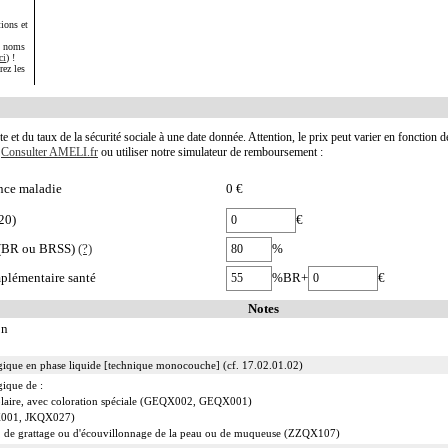
ions et
s noms
ci
) !
rez les
te et du taux de la sécurité sociale à une date donnée. Attention, le prix peut varier en fonction 
.
Consulter AMELI.fr
ou utiliser notre simulateur de remboursement :
nce maladie
0 €
20)
€
e (BR ou BRSS)
(?)
%
plémentaire santé
%BR+
€
Notes
on
gique en phase liquide [technique monocouche] (cf. 17.02.01.02)
gique de :
éolaire, avec coloration spéciale (GEQX002, GEQX001)
QX001, JKQX027)
ge, de grattage ou d'écouvillonnage de la peau ou de muqueuse (ZZQX107)