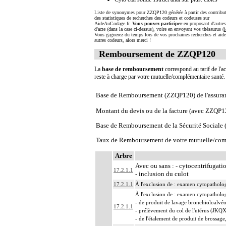
Liste de synonymes pour ZZQP120 générée à partir des contribut
des statistiques de recherches des codeurs et codeuses sur
AideAuCodage.fr.
Vous pouvez participer
en proposant d'autre
d'acte (dans la case ci-dessus), voire en envoyant vos thésaurus (
i
Vous gagnerez du temps lors de vos prochaines recherches et aide
autres codeurs, alors merci !
Remboursement de ZZQP120
La
base de remboursement
correspond au tarif de l'ac
reste à charge par votre mutuelle/complémentaire santé
Base de Remboursement (ZZQP120) de l'assura
Montant du devis ou de la facture (avec ZZQP1
Base de Remboursement de la Sécurité Social
Taux de Remboursement de votre mutuelle/com
Arbre
Avec ou sans : - cytocentrifugati
17.2.1.1
- inclusion du culot
17.2.1.1
À l'exclusion de : examen cytopatholo
À l'exclusion de : examen cytopatholo
- de produit de lavage bronchioloalv
17.2.1.1
- prélèvement du col de l'utérus (JK
- de l'étalement de produit de brossa