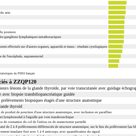
 : l'examen macroscopique et microscopique de pièce d'exérèse
du sein
ne inclut : l'examen du feuillet viscéral de son éventuelle séreuse
d'exérèse inclut : l'échantillonnage, la fixation, l'inclusion, la préparation microscopique avec
ec ou sans safran, avec ou sans photographie, l'interprétation, les éventuels réexamens aux diver
e du poumon
es ganglions lymphatiques intrathoraciques
ts effectués sur d'autres organes, appareils et tissus : résultats cytologiques
érèse soit monobloc ou en fragments non différenciés par le préleveur, partielle ou totale, pour c
 de l'encéphale, supratentoriel
gane ou toute structure non vasculaire, de localisation intrathoracique ou intraabdominale.
 organe ou toute structure non vasculaire, en dehors de ces localisations.
lisée à prélever, quel que soit le nombre de ponctions ou de biopsies effectuées à son niveau.
tatistiques du PMSI français
ciés à ZZQP120
ieurs lésions de la glande thyroïde, par voie transcutanée avec guidage échogr
 avec biopsie transbiliopancréatique guidée
rélèvements biopsiques étagés d'une structure anatomique
lande thyroïd
de produit de ponction d'une structure anatomique, avec inclusion en paraffine
t lymphonodal à l'aiguille par voie transbronchique
de conisation du col de l'utérus ou de mastectomie partielle
de 2 à 4 prélèvements différenciés de structure anatomique, sur le lieu du prélèvement [au bl
nt tissulaire fixé avec 1 à 4 anticorps, avec quantification du signal