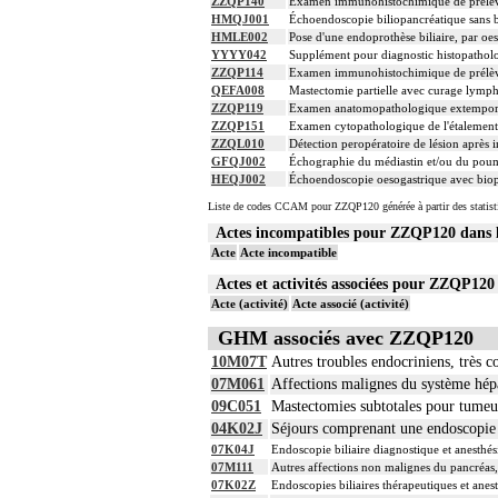
ZZQP140
Examen immunohistochimique de prélèveme
HMQJ001
Échoendoscopie biliopancréatique sans 
HMLE002
Pose d'une endoprothèse biliaire, par o
YYYY042
Supplément pour diagnostic histopatholo
ZZQP114
Examen immunohistochimique de prélèveme
QEFA008
Mastectomie partielle avec curage lymph
ZZQP119
Examen anatomopathologique extemporané
ZZQP151
Examen cytopathologique de l'étalement 
ZZQL010
Détection peropératoire de lésion après i
GFQJ002
Échographie du médiastin et/ou du pou
HEQJ002
Échoendoscopie oesogastrique avec biop
Liste de codes CCAM pour ZZQP120 générée à partir des statist
Actes incompatibles pour ZZQP120 dan
Acte
Acte incompatible
Actes et activités associées pour ZZQP1
Acte (activité)
Acte associé (activité)
GHM associés avec ZZQP120
10M07T
Autres troubles endocriniens, très c
07M061
Affections malignes du système hépa
09C051
Mastectomies subtotales pour tumeu
04K02J
Séjours comprenant une endoscopie
07K04J
Endoscopie biliaire diagnostique et anesthés
07M111
Autres affections non malignes du pancréas
07K02Z
Endoscopies biliaires thérapeutiques et anes