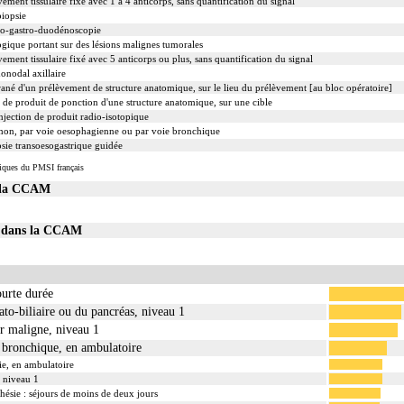
nt tissulaire fixé avec 1 à 4 anticorps, sans quantification du signal
biopsie
eso-gastro-duodénoscopie
gique portant sur des lésions malignes tumorales
nt tissulaire fixé avec 5 anticorps ou plus, sans quantification du signal
onodal axillaire
 d'un prélèvement de structure anatomique, sur le lieu du prélèvement [au bloc opératoire]
de produit de ponction d'une structure anatomique, sur une cible
njection de produit radio-isotopique
mon, par voie oesophagienne ou par voie bronchique
sie transoesogastrique guidée
iques du PMSI français
s la CCAM
20 dans la CCAM
ourte durée
to-biliaire ou du pancréas, niveau 1
r maligne, niveau 1
 bronchique, en ambulatoire
ie, en ambulatoire
, niveau 1
thésie : séjours de moins de deux jours