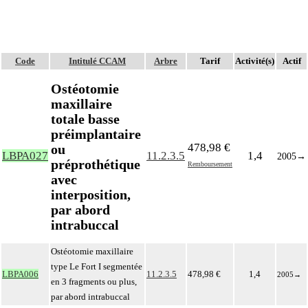
Code
Intitulé CCAM
Arbre
Tarif
Activité(s)
Actif
Ostéotomie
maxillaire
totale basse
préimplantaire
478,98 €
ou
LBPA027
11.2.3.5
1,4
2005
→
préprothétique
Remboursement
avec
interposition,
par abord
intrabuccal
Ostéotomie maxillaire
type Le Fort I segmentée
LBPA006
11.2.3.5
478,98 €
1,4
2005
→
en 3 fragments ou plus,
par abord intrabuccal