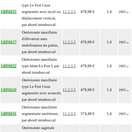
type Le Fort I non
LBPA015
segmentée avec recul ou
11.2.3.5
478,98 €
1,4
2005
→
déplacement vertical,
par abord intrabuccal
Ostéotomie maxillaire
d'élévation sans
LBPA017
11.2.3.5
478,98 €
1,4
2005
→
mobilisation du palais,
par abord intrabuccal
Ostéotomie maxillaire
LBPA022
type hémi-Le Fort I, par
11.2.3.5
478,98 €
1,4
2005
→
abord intrabuccal
Ostéotomie maxillaire
type Le Fort I non
LBPA029
11.2.3.5
478,98 €
1,4
2005
→
segmentée avec avancée,
par abord intrabuccal
Ostéotomie maxillaire
LBPA031
segmentaire antérieure,
11.2.3.5
374,48 €
1,4
2005
→
par abord intrabuccal
Ostéotomie sagittale