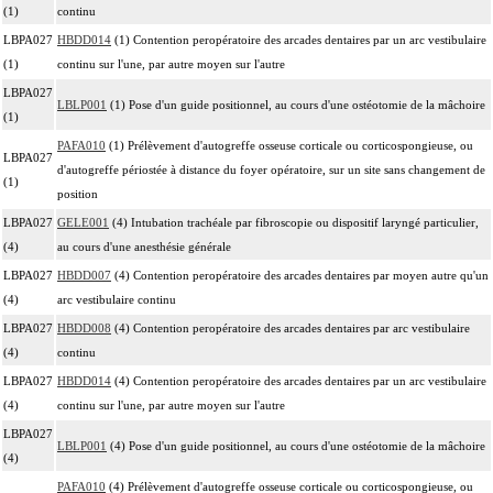
(1)
continu
LBPA027
HBDD014
(1) Contention peropératoire des arcades dentaires par un arc vestibulaire
(1)
continu sur l'une, par autre moyen sur l'autre
LBPA027
LBLP001
(1) Pose d'un guide positionnel, au cours d'une ostéotomie de la mâchoire
(1)
PAFA010
(1) Prélèvement d'autogreffe osseuse corticale ou corticospongieuse, ou
LBPA027
d'autogreffe périostée à distance du foyer opératoire, sur un site sans changement de
(1)
position
LBPA027
GELE001
(4) Intubation trachéale par fibroscopie ou dispositif laryngé particulier,
(4)
au cours d'une anesthésie générale
LBPA027
HBDD007
(4) Contention peropératoire des arcades dentaires par moyen autre qu'un
(4)
arc vestibulaire continu
LBPA027
HBDD008
(4) Contention peropératoire des arcades dentaires par arc vestibulaire
(4)
continu
LBPA027
HBDD014
(4) Contention peropératoire des arcades dentaires par un arc vestibulaire
(4)
continu sur l'une, par autre moyen sur l'autre
LBPA027
LBLP001
(4) Pose d'un guide positionnel, au cours d'une ostéotomie de la mâchoire
(4)
PAFA010
(4) Prélèvement d'autogreffe osseuse corticale ou corticospongieuse, ou