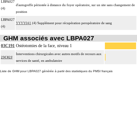
LBPA027
d'autogreffe périostée à distance du foyer opératoire, sur un site sans changement de
(4)
position
LBPA027
YYYY041
(4) Supplément pour récupération peropératoire de sang
(4)
GHM associés avec LBPA027
03C191
Ostéotomies de la face, niveau 1
Interventions chirurgicales avec autres motifs de recours aux
23C02J
services de santé, en ambulatoire
Liste de GHM pour LBPA027 générée à partir des statistiques du PMSI français