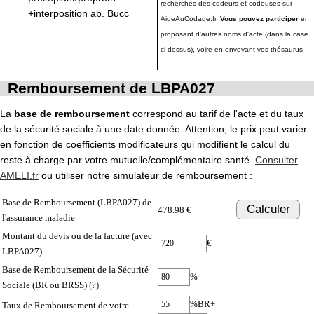
recherches des codeurs et codeuses sur
+interposition ab. Bucc
AideAuCodage.fr.
Vous pouvez participer
en
proposant d'autres noms d'acte (dans la case
ci-dessus), voire en envoyant vos thésaurus
Remboursement de LBPA027
La
base de remboursement
correspond au tarif de l'acte et du taux
de la sécurité sociale à une date donnée. Attention, le prix peut varier
en fonction de coefficients modificateurs qui modifient le calcul du
reste à charge par votre mutuelle/complémentaire santé.
Consulter
AMELI.fr
ou utiliser notre simulateur de remboursement :
Base de Remboursement (LBPA027) de
Calculer
478.98 €
l'assurance maladie
Montant du devis ou de la facture (avec
€
LBPA027)
Base de Remboursement de la Sécurité
%
Sociale (BR ou BRSS)
(?)
%BR+
Taux de Remboursement de votre