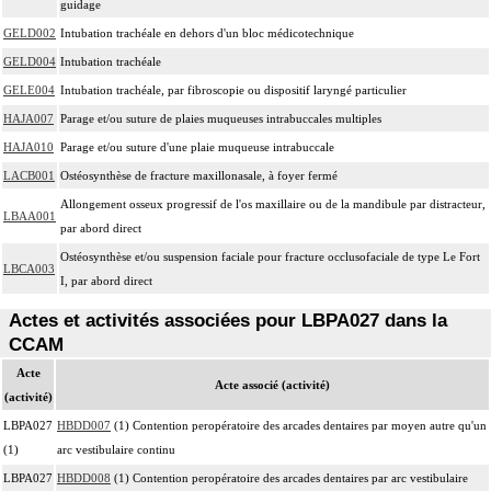
guidage
GELD002
Intubation trachéale en dehors d'un bloc médicotechnique
GELD004
Intubation trachéale
GELE004
Intubation trachéale, par fibroscopie ou dispositif laryngé particulier
HAJA007
Parage et/ou suture de plaies muqueuses intrabuccales multiples
HAJA010
Parage et/ou suture d'une plaie muqueuse intrabuccale
LACB001
Ostéosynthèse de fracture maxillonasale, à foyer fermé
Allongement osseux progressif de l'os maxillaire ou de la mandibule par distracteur,
LBAA001
par abord direct
Ostéosynthèse et/ou suspension faciale pour fracture occlusofaciale de type Le Fort
LBCA003
I, par abord direct
Actes et activités associées pour LBPA027 dans la
CCAM
Acte
Acte associé (activité)
(activité)
LBPA027
HBDD007
(1) Contention peropératoire des arcades dentaires par moyen autre qu'un
(1)
arc vestibulaire continu
LBPA027
HBDD008
(1) Contention peropératoire des arcades dentaires par arc vestibulaire