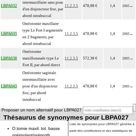
intermaxillaire sans pose
LBPA032
11.2.3.5
478,98 €
1,4
2005
→
d'un disjoncteur fixe, par
abord intrabuccal
Ostéotomie maxillaire
type Le Fort I segmentée
LBPA035
11.2.3.5
478,98 €
1,4
2005
→
en 2 fragments, par
abord intrabuccal
Ostéotomie
LBPA038
maxillonasale type Le
11.2.3.5
572,38 €
1,4
2005
→
Fort II, par abord direct
Ostéotomie sagittale
intermaxillaire avec
LBPA043
pose d'un disjoncteur
11.2.3.5
478,98 €
1,4
2005
→
fixe, par abord
intrabuccal
Proposer un nom alternatif pour LBPA027
Thésaurus de synonymes pour LBPA027
Liste de synonymes pour LBPA027 générée à
O.tomie maxil. tot. basse
partir des contributions et des statistiques de
préimplant/préproth