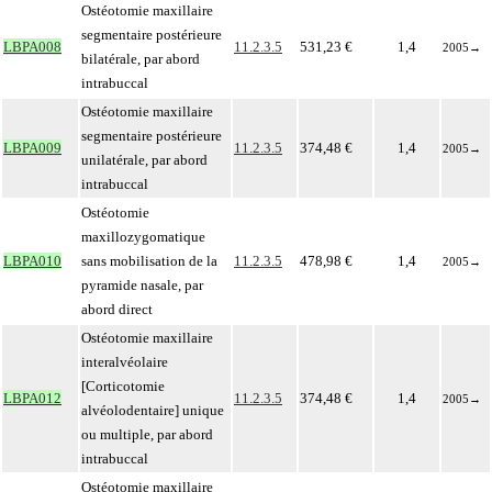
Ostéotomie maxillaire
segmentaire postérieure
LBPA008
11.2.3.5
531,23 €
1,4
2005
→
bilatérale, par abord
intrabuccal
Ostéotomie maxillaire
segmentaire postérieure
LBPA009
11.2.3.5
374,48 €
1,4
2005
→
unilatérale, par abord
intrabuccal
Ostéotomie
maxillozygomatique
LBPA010
sans mobilisation de la
11.2.3.5
478,98 €
1,4
2005
→
pyramide nasale, par
abord direct
Ostéotomie maxillaire
interalvéolaire
[Corticotomie
LBPA012
11.2.3.5
374,48 €
1,4
2005
→
alvéolodentaire] unique
ou multiple, par abord
intrabuccal
Ostéotomie maxillaire