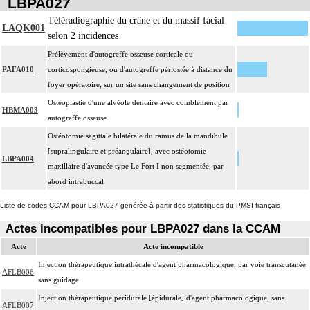
LBPA027
sans drainage.
Téléradiographie du crâne et du massif facial
LAQK001
selon 2 incidences
Prélèvement d'autogreffe osseuse corticale ou
PAFA010
corticospongieuse, ou d'autogreffe périostée à distance du
foyer opératoire, sur un site sans changement de position
Ostéoplastie d'une alvéole dentaire avec comblement par
HBMA003
autogreffe osseuse
Ostéotomie sagittale bilatérale du ramus de la mandibule
[supralingulaire et préangulaire], avec ostéotomie
LBPA004
maxillaire d'avancée type Le Fort I non segmentée, par
abord intrabuccal
Liste de codes CCAM pour LBPA027 générée à partir des statistiques du PMSI français
Actes incompatibles pour LBPA027 dans la CCAM
Acte
Acte incompatible
Injection thérapeutique intrathécale d'agent pharmacologique, par voie transcutanée
AFLB006
sans guidage
Injection thérapeutique péridurale [épidurale] d'agent pharmacologique, sans
AFLB007