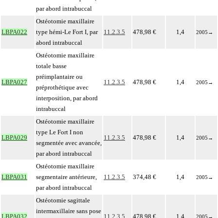
par abord intrabuccal
Ostéotomie maxillaire
LBPA022
type hémi-Le Fort I, par
11.2.3.5
478,98 €
1,4
2005
→
abord intrabuccal
Ostéotomie maxillaire
totale basse
préimplantaire ou
LBPA027
11.2.3.5
478,98 €
1,4
2005
→
préprothétique avec
interposition, par abord
intrabuccal
Ostéotomie maxillaire
type Le Fort I non
LBPA029
11.2.3.5
478,98 €
1,4
2005
→
segmentée avec avancée,
par abord intrabuccal
Ostéotomie maxillaire
LBPA031
segmentaire antérieure,
11.2.3.5
374,48 €
1,4
2005
→
par abord intrabuccal
Ostéotomie sagittale
intermaxillaire sans pose
LBPA032
11.2.3.5
478,98 €
1,4
2005
→