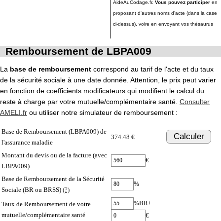
AideAuCodage.fr.
Vous pouvez participer
en
proposant d'autres noms d'acte (dans la case
ci-dessus), voire en envoyant vos thésaurus
Remboursement de LBPA009
La
base de remboursement
correspond au tarif de l'acte et du taux
de la sécurité sociale à une date donnée. Attention, le prix peut varier
en fonction de coefficients modificateurs qui modifient le calcul du
reste à charge par votre mutuelle/complémentaire santé.
Consulter
AMELI.fr
ou utiliser notre simulateur de remboursement :
Base de Remboursement (LBPA009) de
Calculer
374.48 €
l'assurance maladie
Montant du devis ou de la facture (avec
€
LBPA009)
Base de Remboursement de la Sécurité
%
Sociale (BR ou BRSS)
(?)
%BR+
Taux de Remboursement de votre
mutuelle/complémentaire santé
€