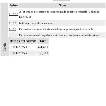
Arbre
Notes
À l'exclusion de : ostéotomie pour séquelle de fente orofaciale (LBPA028,
11.2.3.5
LBPA024)
11.2.3
Indication : acte thérapeutique
11.2.3
Facturation : les actes à visée esthétique ne peuvent pas être facturés
Par face, on entend : squelette, articulations, tissus mous et cavités - sinus
11
Date d'effet
paranasaux, orbites, rhinopharynx, oropharynx - de la face.
Activité
Tarif
Tarifs
01/01/2025
Par ostéosynthèse d'une fracture à foyer fermé, on entend : réduction et
1
374,48 €
11
fixation osseuse par voie transcutanée ou avec abord à distance, sans
01/01/2025
4
186,38 €
exposition du foyer de fracture.
Par ostéosynthèse d'une fracture à foyer ouvert, on entend : réduction et
11
fixation osseuse avec exposition du foyer de fracture.
Par évidement d'un os, on entend :
- cratérisation [sauciérisation] osseuse
11
- séquestrectomie osseuse
- curetage de lésion osseuse infectieuse, kystique ou tumorale.
Notes
Par exérèse partielle d'un os, on entend :
- exérèse de fragment osseux, sans interruption de la continuité osseuse