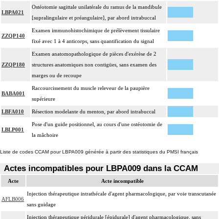
Ostéotomie sagittale unilatérale du ramus de la mandibule
LBPA021
[supralingulaire et préangulaire], par abord intrabuccal
Examen immunohistochimique de prélèvement tissulaire
ZZQP140
fixé avec 1 à 4 anticorps, sans quantification du signal
Examen anatomopathologique de pièces d'exérèse de 2
ZZQP180
structures anatomiques non contigües, sans examen des
marges ou de recoupe
Raccourcissement du muscle releveur de la paupière
BABA001
supérieure
LBFA010
Résection modelante du menton, par abord intrabuccal
Pose d'un guide positionnel, au cours d'une ostéotomie de
LBLP001
la mâchoire
Liste de codes CCAM pour LBPA009 générée à partir des statistiques du PMSI français
Actes incompatibles pour LBPA009 dans la CCAM
Acte
Acte incompatible
Injection thérapeutique intrathécale d'agent pharmacologique, par voie transcutanée
AFLB006
sans guidage
Injection thérapeutique péridurale [épidurale] d'agent pharmacologique, sans