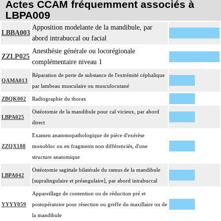
Actes CCAM fréquemment associés à
LBPA009
Apposition modelante de la mandibule, par
LBBA003
abord intrabuccal ou facial
Anesthésie générale ou locorégionale
ZZLP025
complémentaire niveau 1
Réparation de perte de substance de l'extrémité céphalique
QAMA013
par lambeau musculaire ou musculocutané
ZBQK002
Radiographie du thorax
Ostéotomie de la mandibule pour cal vicieux, par abord
LBPA025
direct
Examen anatomopathologique de pièce d'exérèse
ZZQX188
monobloc ou en fragments non différenciés, d'une
structure anatomique
Ostéotomie sagittale bilatérale du ramus de la mandibule
LBPA042
[supralingulaire et préangulaire], par abord intrabuccal
Appareillage de contention ou de réduction pré et
YYYY059
postopératoire pour résection ou greffe du maxillaire ou de
la mandibule