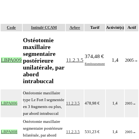
Code
Intitulé CCAM
Arbre
Tarif
Activité(s)
Actif
Ostéotomie
maxillaire
segmentaire
374,48 €
postérieure
LBPA009
11.2.3.5
1,4
2005
→
Remboursement
unilatérale, par
abord
intrabuccal
Ostéotomie maxillaire
type Le Fort I segmentée
LBPA006
11.2.3.5
478,98 €
1,4
2005
→
en 3 fragments ou plus,
par abord intrabuccal
Ostéotomie maxillaire
segmentaire postérieure
LBPA008
11.2.3.5
531,23 €
1,4
2005
→
bilatérale, par abord