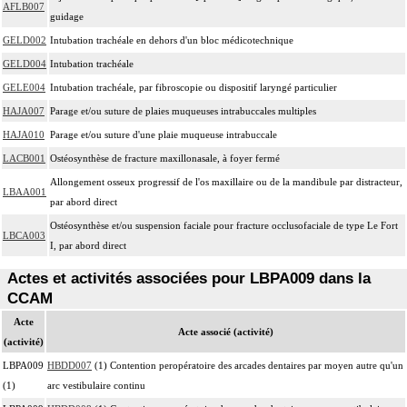
AFLB007
guidage
GELD002
Intubation trachéale en dehors d'un bloc médicotechnique
GELD004
Intubation trachéale
GELE004
Intubation trachéale, par fibroscopie ou dispositif laryngé particulier
HAJA007
Parage et/ou suture de plaies muqueuses intrabuccales multiples
HAJA010
Parage et/ou suture d'une plaie muqueuse intrabuccale
LACB001
Ostéosynthèse de fracture maxillonasale, à foyer fermé
Allongement osseux progressif de l'os maxillaire ou de la mandibule par distracteur,
LBAA001
par abord direct
Ostéosynthèse et/ou suspension faciale pour fracture occlusofaciale de type Le Fort
LBCA003
I, par abord direct
Actes et activités associées pour LBPA009 dans la
CCAM
Acte
Acte associé (activité)
(activité)
LBPA009
HBDD007
(1) Contention peropératoire des arcades dentaires par moyen autre qu'un
(1)
arc vestibulaire continu