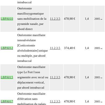
intrabuccal
Ostéotomie
maxillozygomatique
LBPA010
sans mobilisation de la
11.2.3.5
478,98 €
1,4
2005
→
pyramide nasale, par
abord direct
Ostéotomie maxillaire
interalvéolaire
[Corticotomie
LBPA012
11.2.3.5
374,48 €
1,4
2005
→
alvéolodentaire] unique
ou multiple, par abord
intrabuccal
Ostéotomie maxillaire
type Le Fort I non
LBPA015
segmentée avec recul ou
11.2.3.5
478,98 €
1,4
2005
→
déplacement vertical,
par abord intrabuccal
Ostéotomie maxillaire
d'élévation sans
LBPA017
11.2.3.5
478,98 €
1,4
2005
→
mobilisation du palais,