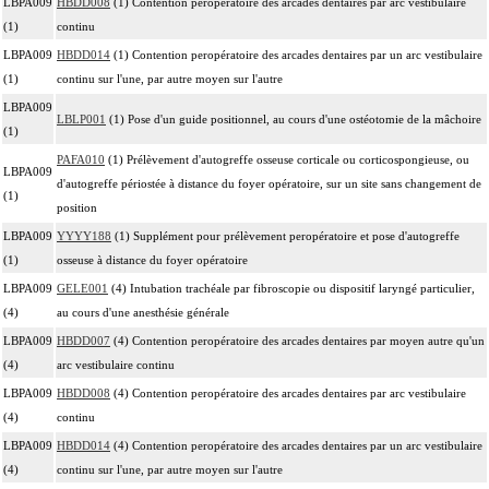
LBPA009
HBDD008
(1) Contention peropératoire des arcades dentaires par arc vestibulaire
(1)
continu
LBPA009
HBDD014
(1) Contention peropératoire des arcades dentaires par un arc vestibulaire
(1)
continu sur l'une, par autre moyen sur l'autre
LBPA009
LBLP001
(1) Pose d'un guide positionnel, au cours d'une ostéotomie de la mâchoire
(1)
PAFA010
(1) Prélèvement d'autogreffe osseuse corticale ou corticospongieuse, ou
LBPA009
d'autogreffe périostée à distance du foyer opératoire, sur un site sans changement de
(1)
position
LBPA009
YYYY188
(1) Supplément pour prélèvement peropératoire et pose d'autogreffe
(1)
osseuse à distance du foyer opératoire
LBPA009
GELE001
(4) Intubation trachéale par fibroscopie ou dispositif laryngé particulier,
(4)
au cours d'une anesthésie générale
LBPA009
HBDD007
(4) Contention peropératoire des arcades dentaires par moyen autre qu'un
(4)
arc vestibulaire continu
LBPA009
HBDD008
(4) Contention peropératoire des arcades dentaires par arc vestibulaire
(4)
continu
LBPA009
HBDD014
(4) Contention peropératoire des arcades dentaires par un arc vestibulaire
(4)
continu sur l'une, par autre moyen sur l'autre