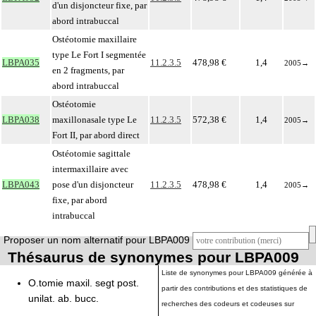
d'un disjoncteur fixe, par
abord intrabuccal
Ostéotomie maxillaire
type Le Fort I segmentée
LBPA035
11.2.3.5
478,98 €
1,4
2005
→
en 2 fragments, par
abord intrabuccal
Ostéotomie
LBPA038
maxillonasale type Le
11.2.3.5
572,38 €
1,4
2005
→
Fort II, par abord direct
Ostéotomie sagittale
intermaxillaire avec
LBPA043
pose d'un disjoncteur
11.2.3.5
478,98 €
1,4
2005
→
fixe, par abord
intrabuccal
Proposer un nom alternatif pour LBPA009
Thésaurus de synonymes pour LBPA009
Liste de synonymes pour LBPA009 générée à
O.tomie maxil. segt post.
partir des contributions et des statistiques de
unilat. ab. bucc.
recherches des codeurs et codeuses sur