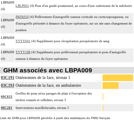
LBPA009
LBLP001
(4) Pose d'un guide positionnel, au cours d'une ostéotomie de la mâchoire
(4)
PAFA010
(4) Prélèvement d'autogreffe osseuse corticale ou corticospongieuse, ou
LBPA009
d'autogreffe périostée à distance du foyer opératoire, sur un site sans changement de
(4)
position
LBPA009
YYYY041
(4) Supplément pour récupération peropératoire de sang
(4)
LBPA009
YYYY188
(4) Supplément pour prélèvement peropératoire et pose d'autogreffe
(4)
osseuse à distance du foyer opératoire
GHM associés avec LBPA009
03C191
Ostéotomies de la face, niveau 1
03C19J
Ostéotomies de la face, en ambulatoire
Greffes de peau et/ou parages de plaie à l'exception des
09C033
ulcères cutanés et cellulites, niveau 3
08C281
Interventions maxillofaciales, niveau 1
Liste de GHM pour LBPA009 générée à partir des statistiques du PMSI français