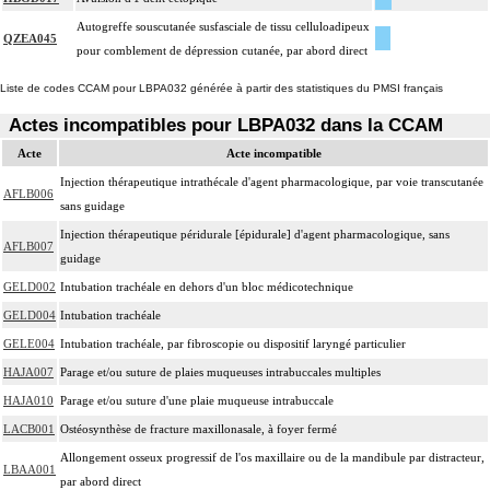
Autogreffe souscutanée susfasciale de tissu celluloadipeux
QZEA045
pour comblement de dépression cutanée, par abord direct
Liste de codes CCAM pour LBPA032 générée à partir des statistiques du PMSI français
Actes incompatibles pour LBPA032 dans la CCAM
Acte
Acte incompatible
Injection thérapeutique intrathécale d'agent pharmacologique, par voie transcutanée
AFLB006
sans guidage
Injection thérapeutique péridurale [épidurale] d'agent pharmacologique, sans
AFLB007
guidage
GELD002
Intubation trachéale en dehors d'un bloc médicotechnique
GELD004
Intubation trachéale
GELE004
Intubation trachéale, par fibroscopie ou dispositif laryngé particulier
HAJA007
Parage et/ou suture de plaies muqueuses intrabuccales multiples
HAJA010
Parage et/ou suture d'une plaie muqueuse intrabuccale
LACB001
Ostéosynthèse de fracture maxillonasale, à foyer fermé
Allongement osseux progressif de l'os maxillaire ou de la mandibule par distracteur,
LBAA001
par abord direct