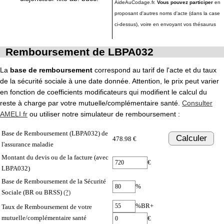
AideAuCodage.fr.
Vous pouvez participer
en
proposant d'autres noms d'acte (dans la case
ci-dessus), voire en envoyant vos thésaurus
Remboursement de LBPA032
La
base de remboursement
correspond au tarif de l'acte et du taux
de la sécurité sociale à une date donnée. Attention, le prix peut varier
en fonction de coefficients modificateurs qui modifient le calcul du
reste à charge par votre mutuelle/complémentaire santé.
Consulter
AMELI.fr
ou utiliser notre simulateur de remboursement :
Base de Remboursement (LBPA032) de
Calculer
478.98 €
l'assurance maladie
Montant du devis ou de la facture (avec
€
LBPA032)
Base de Remboursement de la Sécurité
%
Sociale (BR ou BRSS)
(?)
%BR+
Taux de Remboursement de votre
mutuelle/complémentaire santé
€