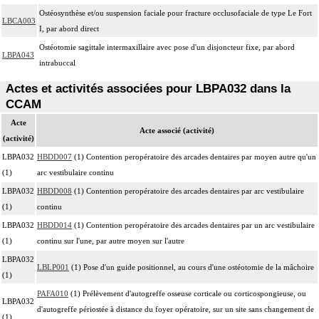
Ostéosynthèse et/ou suspension faciale pour fracture occlusofaciale de type Le Fort
LBCA003
I, par abord direct
Ostéotomie sagittale intermaxillaire avec pose d'un disjoncteur fixe, par abord
LBPA043
intrabuccal
Actes et activités associées pour LBPA032 dans la
CCAM
Acte
Acte associé (activité)
(activité)
LBPA032
HBDD007
(1) Contention peropératoire des arcades dentaires par moyen autre qu'un
(1)
arc vestibulaire continu
LBPA032
HBDD008
(1) Contention peropératoire des arcades dentaires par arc vestibulaire
(1)
continu
LBPA032
HBDD014
(1) Contention peropératoire des arcades dentaires par un arc vestibulaire
(1)
continu sur l'une, par autre moyen sur l'autre
LBPA032
LBLP001
(1) Pose d'un guide positionnel, au cours d'une ostéotomie de la mâchoire
(1)
PAFA010
(1) Prélèvement d'autogreffe osseuse corticale ou corticospongieuse, ou
LBPA032
d'autogreffe périostée à distance du foyer opératoire, sur un site sans changement de
(1)