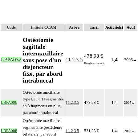
Code
Intitulé CCAM
Arbre
Tarif
Activité(s)
Actif
Ostéotomie
sagittale
intermaxillaire
478,98 €
sans pose d'un
LBPA032
11.2.3.5
1,4
2005
→
Remboursement
disjoncteur
fixe, par abord
intrabuccal
Ostéotomie maxillaire
type Le Fort I segmentée
LBPA006
11.2.3.5
478,98 €
1,4
2005
→
en 3 fragments ou plus,
par abord intrabuccal
Ostéotomie maxillaire
segmentaire postérieure
LBPA008
11.2.3.5
531,23 €
1,4
2005
→
bilatérale, par abord