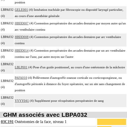
position
LBPA032
GELE001
(4) Intubation trachéale par fibroscopie ou dispositif laryngé particulier,
(4)
au cours d'une anesthésie générale
LBPA032
HBDD007
(4) Contention peropératoire des arcades dentaires par moyen autre qu'un
(4)
arc vestibulaire continu
LBPA032
HBDD008
(4) Contention peropératoire des arcades dentaires par arc vestibulaire
(4)
continu
LBPA032
HBDD014
(4) Contention peropératoire des arcades dentaires par un arc vestibulaire
(4)
continu sur l'une, par autre moyen sur l'autre
LBPA032
LBLP001
(4) Pose d'un guide positionnel, au cours d'une ostéotomie de la mâchoire
(4)
PAFA010
(4) Prélèvement d'autogreffe osseuse corticale ou corticospongieuse, ou
LBPA032
d'autogreffe périostée à distance du foyer opératoire, sur un site sans changement de
(4)
position
LBPA032
YYYY041
(4) Supplément pour récupération peropératoire de sang
(4)
GHM associés avec LBPA032
03C191
Ostéotomies de la face, niveau 1