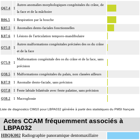
Autres anomalies morphologiques congénitales du crâne, de
Q67.4
1
la face et de la mâchoire
R06.5
1
Respiration par la bouche
K07.5
1
Anomalies dento-faciales fonctionnelles
K07.6
1
Lésions de l'articulation temporo-mandibulaire
Autres malformations congénitales précisées des os du crâne
Q75.8
1
et de la face
Malformation congénitale des os du crâne et de la face, sans
Q75.9
1
précision
Q38.5
1
Malformations congénitales du palais, non classées ailleurs
K07.9
1
Anomalie dento-faciale, sans précision
Q37.8
1
Fente labiale bilatérale avec fente palatine, sans précision
Q38.2
1
Macroglossie
Liste de diagnostics CIM10 pour LBPA032 générée à partir des statistiques du PMSI français
Actes CCAM fréquemment associés à
LBPA032
HBQK002
Radiographie panoramique dentomaxillaire