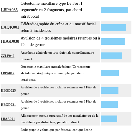
Ostéotomie maxillaire type Le Fort I
LBPA035
segmentée en 2 fragments, par abord
intrabuccal
Téléradiographie du crâne et du massif facial
LAQK001
selon 2 incidences
Avulsion de 4 troisièmes molaires retenues ou à
HBGD038
l'état de germe
Anesthésie générale ou locorégionale complémentaire
ZZLP042
niveau 4
Ostéotomie maxillaire interalvéolaire [Corticotomie
LBPA012
alvéolodentaire] unique ou multiple, par abord
intrabuccal
Avulsion de 2 troisièmes molaires retenues ou à l'état de
HBGD025
germe
Avulsion de 3 troisièmes molaires retenues ou à l'état de
HBGD021
germe
Allongement osseux progressif de l'os maxillaire ou de la
LBAA001
mandibule par distracteur, par abord direct
Radiographie volumique par faisceau conique [cone