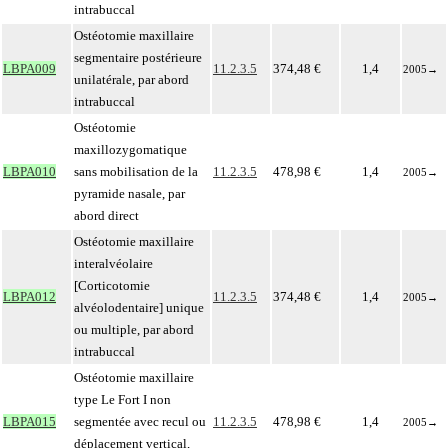
intrabuccal
Ostéotomie maxillaire
segmentaire postérieure
LBPA009
11.2.3.5
374,48 €
1,4
2005
→
unilatérale, par abord
intrabuccal
Ostéotomie
maxillozygomatique
LBPA010
sans mobilisation de la
11.2.3.5
478,98 €
1,4
2005
→
pyramide nasale, par
abord direct
Ostéotomie maxillaire
interalvéolaire
[Corticotomie
LBPA012
11.2.3.5
374,48 €
1,4
2005
→
alvéolodentaire] unique
ou multiple, par abord
intrabuccal
Ostéotomie maxillaire
type Le Fort I non
LBPA015
segmentée avec recul ou
11.2.3.5
478,98 €
1,4
2005
→
déplacement vertical,