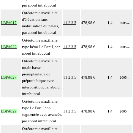
par abord intrabuccal
Ostéotomie maxillaire
d'élévation sans
LBPA017
11.2.3.5
478,98 €
1,4
2005
→
mobilisation du palais,
par abord intrabuccal
Ostéotomie maxillaire
LBPA022
type hémi-Le Fort I, par
11.2.3.5
478,98 €
1,4
2005
→
abord intrabuccal
Ostéotomie maxillaire
totale basse
préimplantaire ou
LBPA027
11.2.3.5
478,98 €
1,4
2005
→
préprothétique avec
interposition, par abord
intrabuccal
Ostéotomie maxillaire
type Le Fort I non
LBPA029
11.2.3.5
478,98 €
1,4
2005
→
segmentée avec avancée,
par abord intrabuccal
Ostéotomie maxillaire