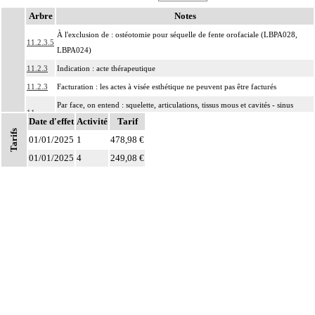
Arbre
Notes
À l'exclusion de : ostéotomie pour séquelle de fente orofaciale (LBPA028,
11.2.3.5
LBPA024)
11.2.3
Indication : acte thérapeutique
11.2.3
Facturation : les actes à visée esthétique ne peuvent pas être facturés
Par face, on entend : squelette, articulations, tissus mous et cavités - sinus
11
Date d'effet
paranasaux, orbites, rhinopharynx, oropharynx - de la face.
Activité
Tarif
Tarifs
01/01/2025
Par ostéosynthèse d'une fracture à foyer fermé, on entend : réduction et
1
478,98 €
11
fixation osseuse par voie transcutanée ou avec abord à distance, sans
01/01/2025
4
249,08 €
exposition du foyer de fracture.
Par ostéosynthèse d'une fracture à foyer ouvert, on entend : réduction et
11
fixation osseuse avec exposition du foyer de fracture.
Par évidement d'un os, on entend :
- cratérisation [sauciérisation] osseuse
11
- séquestrectomie osseuse
- curetage de lésion osseuse infectieuse, kystique ou tumorale.
Notes
Par exérèse partielle d'un os, on entend :
- exérèse de fragment osseux, sans interruption de la continuité osseuse