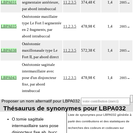
LBPA031
segmentaire antérieure,
11.2.3.5
374,48 €
1,4
2005
→
par abord intrabuccal
Ostéotomie maxillaire
type Le Fort I segmentée
LBPA035
11.2.3.5
478,98 €
1,4
2005
→
en 2 fragments, par
abord intrabuccal
Ostéotomie
LBPA038
maxillonasale type Le
11.2.3.5
572,38 €
1,4
2005
→
Fort II, par abord direct
Ostéotomie sagittale
intermaxillaire avec
LBPA043
pose d'un disjoncteur
11.2.3.5
478,98 €
1,4
2005
→
fixe, par abord
intrabuccal
Proposer un nom alternatif pour LBPA032
Thésaurus de synonymes pour LBPA032
Liste de synonymes pour LBPA032 générée à
O.tomie sagittale
partir des contributions et des statistiques de
intermaxillaire sans pose
recherches des codeurs et codeuses sur
disjoncteur fixe ab. bucc.