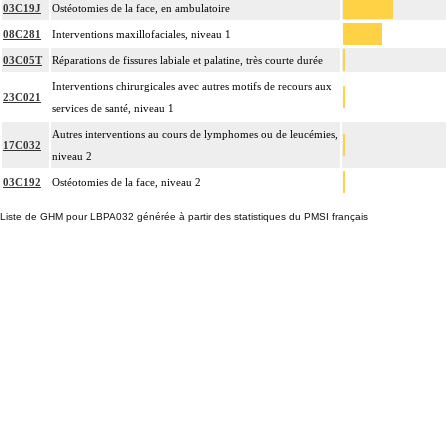
03C19J
Ostéotomies de la face, en ambulatoire
08C281
Interventions maxillofaciales, niveau 1
03C05T
Réparations de fissures labiale et palatine, très courte durée
Interventions chirurgicales avec autres motifs de recours aux
23C021
services de santé, niveau 1
Autres interventions au cours de lymphomes ou de leucémies,
17C032
niveau 2
03C192
Ostéotomies de la face, niveau 2
Liste de GHM pour LBPA032 générée à partir des statistiques du PMSI français