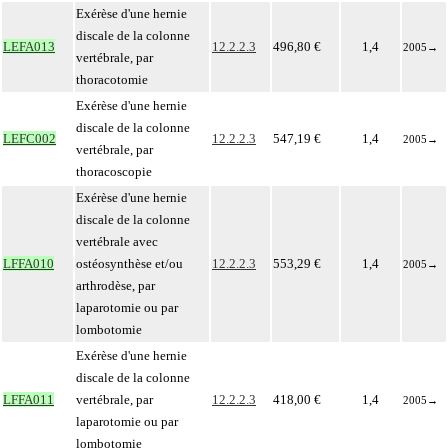
Exérèse d'une hernie
discale de la colonne
LEFA013
12.2.2.3
496,80 €
1,4
2005
→
vertébrale, par
thoracotomie
Exérèse d'une hernie
discale de la colonne
LEFC002
12.2.2.3
547,19 €
1,4
2005
→
vertébrale, par
thoracoscopie
Exérèse d'une hernie
discale de la colonne
vertébrale avec
LFFA010
ostéosynthèse et/ou
12.2.2.3
553,29 €
1,4
2005
→
arthrodèse, par
laparotomie ou par
lombotomie
Exérèse d'une hernie
discale de la colonne
LFFA011
vertébrale, par
12.2.2.3
418,00 €
1,4
2005
→
laparotomie ou par
lombotomie