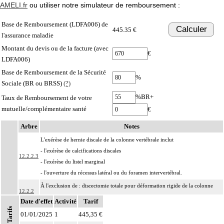
AMELI.fr
ou utiliser notre simulateur de remboursement :
Base de Remboursement (LDFA006) de
Calculer
445.35 €
l'assurance maladie
Montant du devis ou de la facture (avec
€
LDFA006)
Base de Remboursement de la Sécurité
%
Sociale (BR ou BRSS)
(?)
%BR+
Taux de Remboursement de votre
mutuelle/complémentaire santé
€
Arbre
Notes
L'exérèse de hernie discale de la colonne vertébrale inclut
- l'exérèse de calcifications discales
12.2.2.3
- l'exérèse du listel marginal
- l'ouverture du récessus latéral ou du foramen intervertébral.
À l'exclusion de : discectomie totale pour déformation rigide de la colonne
12.2.2
vertébrale (cf 12.02.01.08)
Date d'effet
Activité
Tarif
Tarifs
Facturation : ne peuvent pas être facturés avec les actes du paragraphe
01/01/2025
1
445,35 €
12.2.2
12.02.01