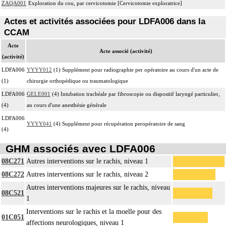
ZAQA001
Exploration du cou, par cervicotomie [Cervicotomie exploratrice]
Actes et activités associées pour LDFA006 dans la
CCAM
Acte
Acte associé (activité)
(activité)
LDFA006
YYYY012
(1) Supplément pour radiographie per opératoire au cours d'un acte de
(1)
chirurgie orthopédique ou traumatologique
LDFA006
GELE001
(4) Intubation trachéale par fibroscopie ou dispositif laryngé particulier,
(4)
au cours d'une anesthésie générale
LDFA006
YYYY041
(4) Supplément pour récupération peropératoire de sang
(4)
GHM associés avec LDFA006
08C271
Autres interventions sur le rachis, niveau 1
08C272
Autres interventions sur le rachis, niveau 2
Autres interventions majeures sur le rachis, niveau
08C521
1
Interventions sur le rachis et la moelle pour des
01C051
affections neurologiques, niveau 1