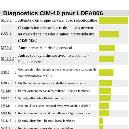
Diagnostics CIM-10 pour LDFA006
M50.1
1
Atteinte d'un disque cervical avec radiculopathie
Compression des racines et des plexus nerveux
G55.1
1
au cours d'atteintes des disques intervertébraux
(M50-M51)
M50.2
1
Autre hernie d'un disque cervical
Autres spondylarthroses avec myélopathie -
M47.12
1
Région cervicale
Compression des racines et des plexus nerveux au cours de
G55.2
1
spondylarthroses (M47.-)
G99.2
1
Myélopathies au cours de maladies classées ailleurs
M48.06
1
Rétrécissement du canal médullaire - Région lombaire
M43.16
1
Spondylolisthésis - Région lombaire
M50.0
1
Atteinte d'un disque cervical avec myélopathie (G99.2)
M48.02
1
Rétrécissement du canal médullaire - Région cervicale
M43.15
1
Spondylolisthésis - Région dorso-lombaire
M99.3
2
Rétrécissement osseux du canal rachidien