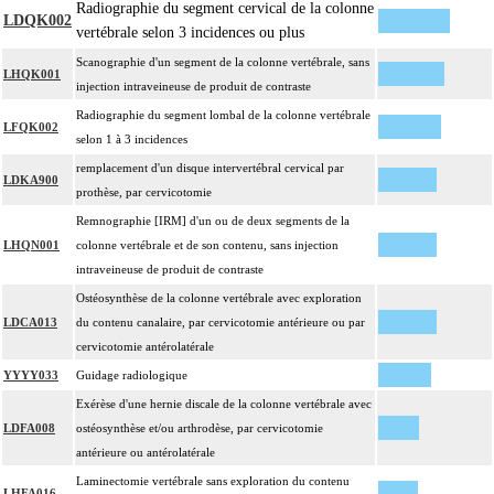
Radiographie du segment cervical de la colonne
LDQK002
vertébrale selon 3 incidences ou plus
Scanographie d'un segment de la colonne vertébrale, sans
LHQK001
injection intraveineuse de produit de contraste
Radiographie du segment lombal de la colonne vertébrale
LFQK002
selon 1 à 3 incidences
remplacement d'un disque intervertébral cervical par
LDKA900
prothèse, par cervicotomie
Remnographie [IRM] d'un ou de deux segments de la
LHQN001
colonne vertébrale et de son contenu, sans injection
intraveineuse de produit de contraste
Ostéosynthèse de la colonne vertébrale avec exploration
LDCA013
du contenu canalaire, par cervicotomie antérieure ou par
cervicotomie antérolatérale
YYYY033
Guidage radiologique
Exérèse d'une hernie discale de la colonne vertébrale avec
LDFA008
ostéosynthèse et/ou arthrodèse, par cervicotomie
antérieure ou antérolatérale
Laminectomie vertébrale sans exploration du contenu
LHFA016