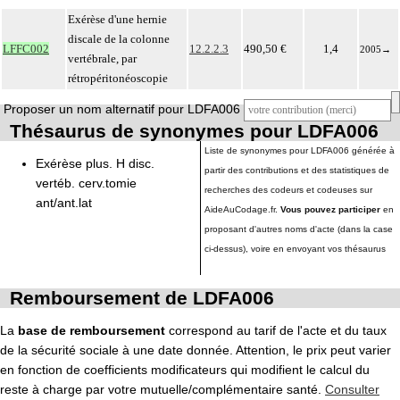
Exérèse d'une hernie
discale de la colonne
LFFC002
12.2.2.3
490,50 €
1,4
2005
→
vertébrale, par
rétropéritonéoscopie
Proposer un nom alternatif pour LDFA006
Thésaurus de synonymes pour LDFA006
Liste de synonymes pour LDFA006 générée à
Exérèse plus. H disc.
partir des contributions et des statistiques de
vertéb. cerv.tomie
recherches des codeurs et codeuses sur
ant/ant.lat
AideAuCodage.fr.
Vous pouvez participer
en
proposant d'autres noms d'acte (dans la case
ci-dessus), voire en envoyant vos thésaurus
Remboursement de LDFA006
La
base de remboursement
correspond au tarif de l'acte et du taux
de la sécurité sociale à une date donnée. Attention, le prix peut varier
en fonction de coefficients modificateurs qui modifient le calcul du
reste à charge par votre mutuelle/complémentaire santé.
Consulter