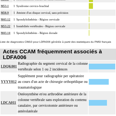
M53.1
1
Syndrome cervico-brachial
M50.9
1
Atteinte d'un disque cervical, sans précision
M43.12
1
Spondylolisthésis - Région cervicale
M53.22
1
Instabilités vertébrales - Région cervicale
M43.14
1
Spondylolisthésis - Région dorsale
Liste de diagnostics CIM10 pour LDFA006 générée à partir des statistiques du PMSI français
Actes CCAM fréquemment associés à
LDFA006
Radiographie du segment cervical de la colonne
LDQK001
vertébrale selon 1 ou 2 incidences
Supplément pour radiographie per opératoire
YYYY012
au cours d'un acte de chirurgie orthopédique ou
traumatologique
Ostéosynthèse et/ou arthrodèse antérieure de la
colonne vertébrale sans exploration du contenu
LDCA011
canalaire, par cervicotomie antérieure ou
antérolatérale