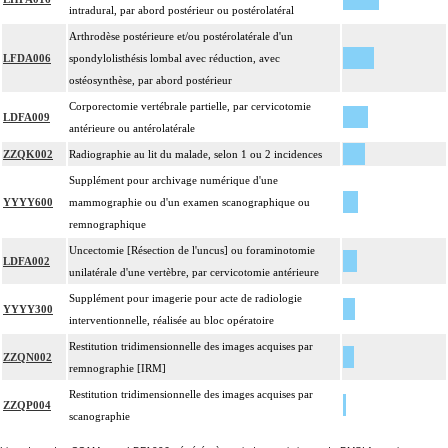
intradural, par abord postérieur ou postérolatéral
Arthrodèse postérieure et/ou postérolatérale d'un
LFDA006
spondylolisthésis lombal avec réduction, avec
ostéosynthèse, par abord postérieur
Corporectomie vertébrale partielle, par cervicotomie
LDFA009
antérieure ou antérolatérale
ZZQK002
Radiographie au lit du malade, selon 1 ou 2 incidences
Supplément pour archivage numérique d'une
YYYY600
mammographie ou d'un examen scanographique ou
remnographique
Uncectomie [Résection de l'uncus] ou foraminotomie
LDFA002
unilatérale d'une vertèbre, par cervicotomie antérieure
Supplément pour imagerie pour acte de radiologie
YYYY300
interventionnelle, réalisée au bloc opératoire
Restitution tridimensionnelle des images acquises par
ZZQN002
remnographie [IRM]
Restitution tridimensionnelle des images acquises par
ZZQP004
scanographie