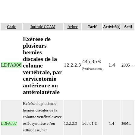
Code
Intitulé CCAM
Arbre
Tarif
Activité(s)
Actif
Exérèse de
plusieurs
hernies
discales de la
445,35 €
colonne
LDFA006
12.2.2.3
1,4
2005
→
Remboursement
vertébrale, par
cervicotomie
antérieure ou
antérolatérale
Exérèse de plusieurs
hernies discales de la
colonne vertébrale avec
LDFA007
ostéosynthèse et/ou
12.2.2.3
505,61 €
1,4
2005
→
arthrodèse, par