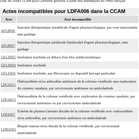
Liste de codes CCAM pour LDFA006 générée à partir des statistiques du PMSI français
Actes incompatibles pour LDFA006 dans la CCAM
Acte
Acte incompatible
Injection thérapeutique intrathécale d'agent pharmacologique, par voie transcutanée
AFLB006
sans guidage
Injection thérapeutique péridurale [épidurale] d'agent pharmacologique, sans
AFLB007
guidage
GELD002
Intubation trachéale en dehors d'un bloc médicotechnique
GELD004
Intubation trachéale
GELE004
Intubation trachéale, par fibroscopie ou dispositif laryngé particulier
Ostéosynthèse et/ou arthrodèse antérieure de la colonne vertébrale sans exploration
LDCA011
du contenu canalaire, par cervicotomie antérieure ou antérolatérale
Ostéosynthèse de la colonne vertébrale avec exploration du contenu canalaire, par
LDCA013
cervicotomie antérieure ou par cervicotomie antérolatérale
Exérèse de plusieurs hernies discales de la colonne vertébrale avec ostéosynthèse
LDFA007
et/ou arthrodèse, par cervicotomie antérieure ou antérolatérale
Biopsie osseuse et/ou discale de la colonne vertébrale, par cervicotomie
LDHA002
antérolatérale