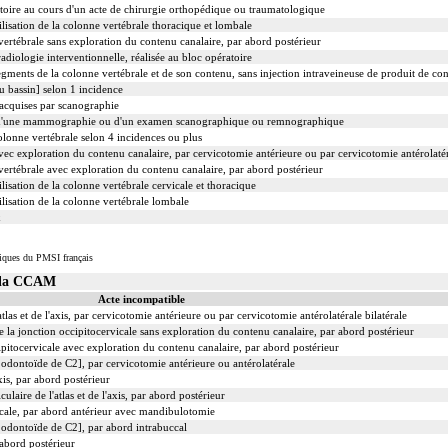
oire au cours d'un acte de chirurgie orthopédique ou traumatologique
lisation de la colonne vertébrale thoracique et lombale
vertébrale sans exploration du contenu canalaire, par abord postérieur
diologie interventionnelle, réalisée au bloc opératoire
ents de la colonne vertébrale et de son contenu, sans injection intraveineuse de produit de con
u bassin] selon 1 incidence
 acquises par scanographie
d'une mammographie ou d'un examen scanographique ou remnographique
lonne vertébrale selon 4 incidences ou plus
vec exploration du contenu canalaire, par cervicotomie antérieure ou par cervicotomie antérolaté
vertébrale avec exploration du contenu canalaire, par abord postérieur
isation de la colonne vertébrale cervicale et thoracique
lisation de la colonne vertébrale lombale
x
iques du PMSI français
s la CCAM
Acte incompatible
atlas et de l'axis, par cervicotomie antérieure ou par cervicotomie antérolatérale bilatérale
e la jonction occipitocervicale sans exploration du contenu canalaire, par abord postérieur
ipitocervicale avec exploration du contenu canalaire, par abord postérieur
 odontoïde de C2], par cervicotomie antérieure ou antérolatérale
axis, par abord postérieur
ulaire de l'atlas et de l'axis, par abord postérieur
icale, par abord antérieur avec mandibulotomie
 odontoïde de C2], par abord intrabuccal
 abord postérieur