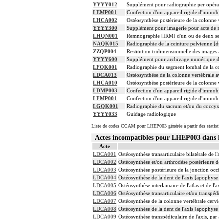
YYYY012
Supplément pour radiographie per opérat
LEMP001
Confection d'un appareil rigide d'immobi
LHCA002
Ostéosynthèse postérieure de la colonne 
YYYY300
Supplément pour imagerie pour acte de ra
LHQN001
Remnographie [IRM] d'un ou de deux segm
NAQK015
Radiographie de la ceinture pelvienne [d
ZZQP004
Restitution tridimensionnelle des images
YYYY600
Supplément pour archivage numérique 
LFQK001
Radiographie du segment lombal de la co
LDCA013
Ostéosynthèse de la colonne vertébrale a
LHCA010
Ostéosynthèse postérieure de la colonne 
LDMP003
Confection d'un appareil rigide d'immobil
LFMP001
Confection d'un appareil rigide d'immobi
LGQK001
Radiographie du sacrum et/ou du coccy
YYYY033
Guidage radiologique
Liste de codes CCAM pour LHEP003 générée à partir des statist
Actes incompatibles pour LHEP003 dan
Acte
LDCA001
Ostéosynthèse transarticulaire bilatérale de l'
LDCA002
Ostéosynthèse et/ou arthrodèse postérieure d
LDCA003
Ostéosynthèse postérieure de la jonction occ
LDCA004
Ostéosynthèse de la dent de l'axis [apophyse
LDCA005
Ostéosynthèse interlamaire de l'atlas et de l'
LDCA006
Ostéosynthèse transarticulaire et/ou transpédic
LDCA007
Ostéosynthèse de la colonne vertébrale cerv
LDCA008
Ostéosynthèse de la dent de l'axis [apophyse
LDCA009
Ostéosynthèse transpédiculaire de l'axis, par