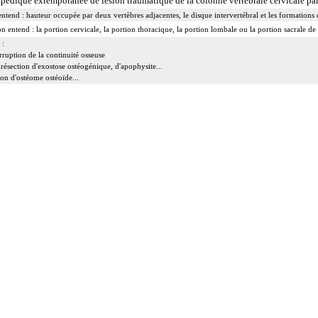
hopédique extemporanée de lésion traumatique de la colonne vertébrale cervicale pa
entend : hauteur occupée par deux vertèbres adjacentes, le disque intervertébral et les formations
n entend : la portion cervicale, la portion thoracique, la portion lombale ou la portion sacrale de
 :
rruption de la continuité osseuse
 résection d'exostose ostéogénique, d'apophysite...
tion d'ostéome ostéoïde...
a réduction simultanée et sa contention par appareillage externe.
clut l'avivement des surfaces articulaires, la préparation du site et la pose d'un greffon modelé.
mnographies [IRM] d'un segment de la colonne vertébrale incluent l'étude des zones transitionnell