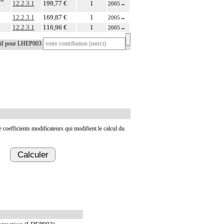
12.2.3.1
199,77 €
1
2005
→
12.2.3.1
169,87 €
1
2005
→
12.2.3.1
116,96 €
1
2005
→
atif pour LHEP003
de coefficients modificateurs qui modifient le calcul du
Calculer