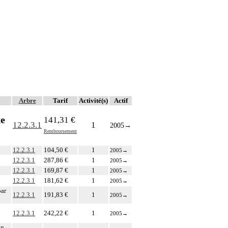
Arbre
Tarif
Activité(s)
Actif
ne
141,31 €
12.2.3.1
1
2005
→
Remboursement
12.2.3.1
104,50 €
1
2005
→
12.2.3.1
287,86 €
1
2005
→
12.2.3.1
169,87 €
1
2005
→
12.2.3.1
181,62 €
1
2005
→
par
12.2.3.1
191,83 €
1
2005
→
12.2.3.1
242,22 €
1
2005
→
un