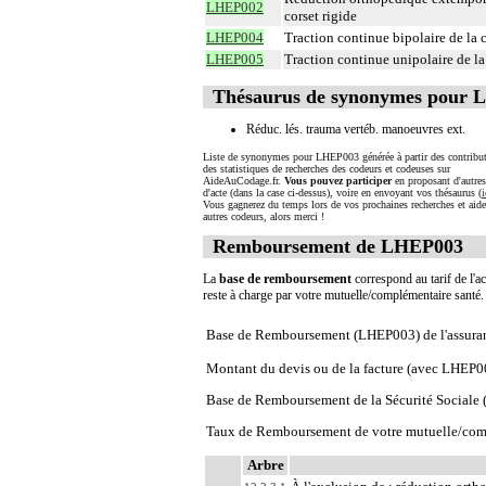
LHEP002
corset rigide
LHEP004
Traction continue bipolaire de la 
LHEP005
Traction continue unipolaire de la
Thésaurus de synonymes pour
Réduc. lés. trauma vertéb. manoeuvres ext.
Liste de synonymes pour LHEP003 générée à partir des contribut
des statistiques de recherches des codeurs et codeuses sur
AideAuCodage.fr.
Vous pouvez participer
en proposant d'autre
d'acte (dans la case ci-dessus), voire en envoyant vos thésaurus (
i
Vous gagnerez du temps lors de vos prochaines recherches et aide
autres codeurs, alors merci !
Remboursement de LHEP003
La
base de remboursement
correspond au tarif de l'ac
reste à charge par votre mutuelle/complémentaire santé
Base de Remboursement (LHEP003) de l'assura
Montant du devis ou de la facture (avec LHEP0
Base de Remboursement de la Sécurité Social
Taux de Remboursement de votre mutuelle/com
Arbre