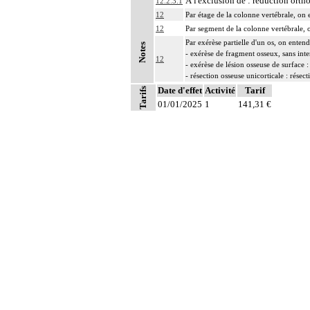
À l'exclusion de : réduction ort
12.2.3.1
12
Par étage de la colonne vertébrale, on 
12
Par segment de la colonne vertébrale, o
Par exérèse partielle d'un os, on entend
Notes
- exérèse de fragment osseux, sans inte
12
- exérèse de lésion osseuse de surface :
- résection osseuse unicorticale : résec
12
Date d'effet
L'ostéosynthèse d'une fracture inclut s
Activité
Tarif
Tarifs
12
01/01/2025
L'arthrodèse de la colonne vertébrale in
1
141,31 €
12
Les radiographies, scanographies et re