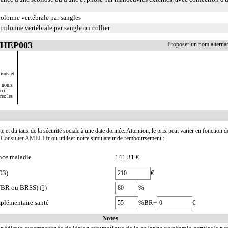
colonne vertébrale par sangles
 colonne vertébrale par sangle ou collier
 LHEP003
Proposer un nom altern
ions et
s noms
ci
) !
rez les
te et du taux de la sécurité sociale à une date donnée. Attention, le prix peut varier en fonction 
.
Consulter AMELI.fr
ou utiliser notre simulateur de remboursement :
nce maladie
141.31 €
03)
€
e (BR ou BRSS)
(?)
%
plémentaire santé
%BR+
€
Notes