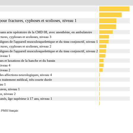
pour fractures, cyphoses et scolioses, niveau 1
 sans acte opératoire de la CMD 08, avec anesthésie, en ambulatoire
ctures, cyphoses et scolioses, niveau 3
lignes de l'appareil musculosquelettique et du tissu conjonctif, niveau 1
ctures, cyphoses et scolioses, niveau 2
lignes de l'appareil musculosquelettique et du tissu conjonctif, niveau 2
niveau 1
ses et luxations de la hanche et du bassin
niveau 4
niveau 2
 des affections neurologiques, niveau 4
n traitement médical, très courte durée
eau 1
raves, niveau 1
in, niveau 2
tanés, âge supérieur à 17 ans, niveau 1
u PMSI français