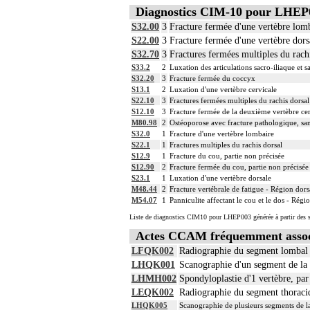
Diagnostics CIM-10 pour LHEP
S32.00
3
Fracture fermée d'une vertèbre lom
S22.00
3
Fracture fermée d'une vertèbre dors
S32.70
3
Fractures fermées multiples du rach
S33.2
2
Luxation des articulations sacro-iliaque et 
S32.20
3
Fracture fermée du coccyx
S13.1
2
Luxation d'une vertèbre cervicale
S22.10
3
Fractures fermées multiples du rachis dorsal
S12.10
3
Fracture fermée de la deuxième vertèbre cer
M80.98
2
Ostéoporose avec fracture pathologique, sans
S32.0
1
Fracture d'une vertèbre lombaire
S22.1
1
Fractures multiples du rachis dorsal
S12.9
1
Fracture du cou, partie non précisée
S12.90
2
Fracture fermée du cou, partie non précisée
S23.1
1
Luxation d'une vertèbre dorsale
M48.44
2
Fracture vertébrale de fatigue - Région dors
M54.07
1
Panniculite affectant le cou et le dos - Rég
Liste de diagnostics CIM10 pour LHEP003 générée à partir des s
Actes CCAM fréquemment asso
LFQK002
Radiographie du segment lombal d
LHQK001
Scanographie d'un segment de la c
LHMH002
Spondyloplastie d'1 vertèbre, par
LEQK002
Radiographie du segment thoraciq
LHQK005
Scanographie de plusieurs segments de la