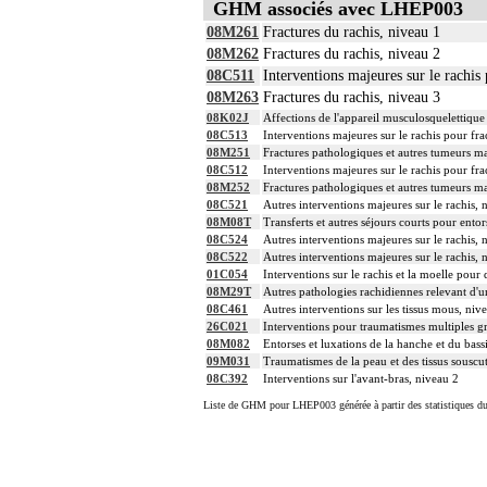
GHM associés avec LHEP003
08M261
Fractures du rachis, niveau 1
08M262
Fractures du rachis, niveau 2
08C511
Interventions majeures sur le rachis 
08M263
Fractures du rachis, niveau 3
08K02J
Affections de l'appareil musculosquelettique
08C513
Interventions majeures sur le rachis pour fra
08M251
Fractures pathologiques et autres tumeurs ma
08C512
Interventions majeures sur le rachis pour fra
08M252
Fractures pathologiques et autres tumeurs ma
08C521
Autres interventions majeures sur le rachis, 
08M08T
Transferts et autres séjours courts pour entor
08C524
Autres interventions majeures sur le rachis, 
08C522
Autres interventions majeures sur le rachis, 
01C054
Interventions sur le rachis et la moelle pour
08M29T
Autres pathologies rachidiennes relevant d'u
08C461
Autres interventions sur les tissus mous, niv
26C021
Interventions pour traumatismes multiples g
08M082
Entorses et luxations de la hanche et du bass
09M031
Traumatismes de la peau et des tissus souscu
08C392
Interventions sur l'avant-bras, niveau 2
Liste de GHM pour LHEP003 générée à partir des statistiques d