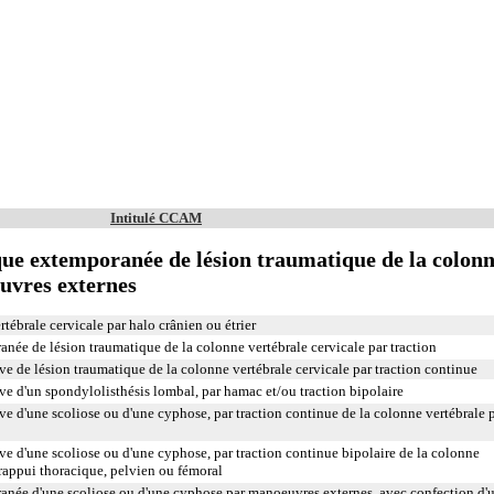
Intitulé CCAM
ue extemporanée de lésion traumatique de la colon
uvres externes
rtébrale cervicale par halo crânien ou étrier
ée de lésion traumatique de la colonne vertébrale cervicale par traction
e de lésion traumatique de la colonne vertébrale cervicale par traction continue
e d'un spondylolisthésis lombal, par hamac et/ou traction bipolaire
e d'une scoliose ou d'une cyphose, par traction continue de la colonne vertébrale 
e d'une scoliose ou d'une cyphose, par traction continue bipolaire de la colonne
trappui thoracique, pelvien ou fémoral
née d'une scoliose ou d'une cyphose par manoeuvres externes, avec confection d'