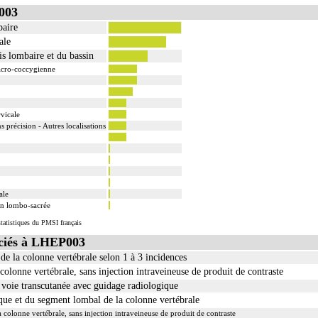
003
baire
ale
is lombaire et du bassin
sacro-coccygienne
vicale
 précision - Autres localisations
ale
ion lombo-sacrée
tatistiques du PMSI français
ciés à LHEP003
e la colonne vertébrale selon 1 à 3 incidences
olonne vertébrale, sans injection intraveineuse de produit de contraste
 voie transcutanée avec guidage radiologique
ue et du segment lombal de la colonne vertébrale
 colonne vertébrale, sans injection intraveineuse de produit de contraste