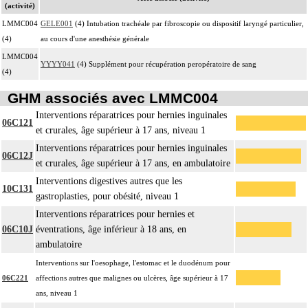
(activité)
LMMC004
GELE001
(4) Intubation trachéale par fibroscopie ou dispositif laryngé particulier,
(4)
au cours d'une anesthésie générale
LMMC004
YYYY041
(4) Supplément pour récupération peropératoire de sang
(4)
GHM associés avec LMMC004
Interventions réparatrices pour hernies inguinales
06C121
et crurales, âge supérieur à 17 ans, niveau 1
Interventions réparatrices pour hernies inguinales
06C12J
et crurales, âge supérieur à 17 ans, en ambulatoire
Interventions digestives autres que les
10C131
gastroplasties, pour obésité, niveau 1
Interventions réparatrices pour hernies et
06C10J
éventrations, âge inférieur à 18 ans, en
ambulatoire
Interventions sur l'oesophage, l'estomac et le duodénum pour
06C221
affections autres que malignes ou ulcères, âge supérieur à 17
ans, niveau 1