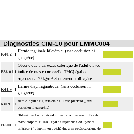
12
colonne vertébrale incluent l'étude des zones transitionnelles adjacentes.
Diagnostics CIM-10 pour LMMC004
Hernie inguinale bilatérale, (sans occlusion ni
K40.2
1
gangrène)
Obésité due à un excès calorique de l'adulte avec
E66.01
1
indice de masse corporelle [IMC] égal ou
supérieur à 40 kg/m² et inférieur à 50 kg/m²
Hernie diaphragmatique, (sans occlusion ni
K44.9
1
gangrène)
Hernie inguinale, (unilatérale ou) sans précision(, sans
K40.9
1
occlusion ni gangrène)
Obésité due à un excès calorique de l'adulte avec indice de
masse corporelle [IMC] égal ou supérieur à 30 kg/m² et
E66.00
1
inférieur à 40 kg/m², ou obésité due à un excès calorique de