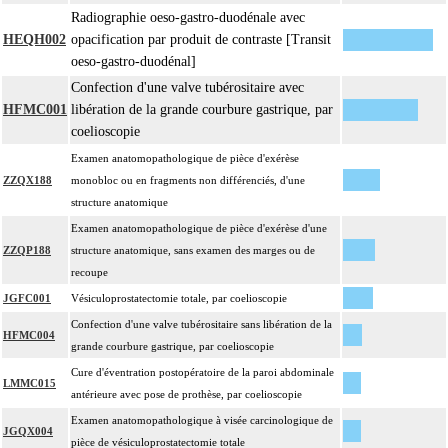
Radiographie oeso-gastro-duodénale avec
HEQH002
opacification par produit de contraste [Transit
oeso-gastro-duodénal]
Confection d'une valve tubérositaire avec
HFMC001
libération de la grande courbure gastrique, par
coelioscopie
Examen anatomopathologique de pièce d'exérèse
ZZQX188
monobloc ou en fragments non différenciés, d'une
structure anatomique
Examen anatomopathologique de pièce d'exérèse d'une
ZZQP188
structure anatomique, sans examen des marges ou de
recoupe
JGFC001
Vésiculoprostatectomie totale, par coelioscopie
Confection d'une valve tubérositaire sans libération de la
HFMC004
grande courbure gastrique, par coelioscopie
Cure d'éventration postopératoire de la paroi abdominale
LMMC015
antérieure avec pose de prothèse, par coelioscopie
Examen anatomopathologique à visée carcinologique de
JGQX004
pièce de vésiculoprostatectomie totale