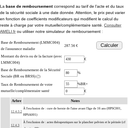
La
base de remboursement
correspond au tarif de l'acte et du taux
de la sécurité sociale à une date donnée. Attention, le prix peut varier
en fonction de coefficients modificateurs qui modifient le calcul du
reste à charge par votre mutuelle/complémentaire santé.
Consulter
AMELI.fr
ou utiliser notre simulateur de remboursement :
Base de Remboursement (LMMC004)
Calculer
287.56 €
de l'assurance maladie
Montant du devis ou de la facture (avec
€
LMMC004)
Base de Remboursement de la Sécurité
%
Sociale (BR ou BRSS)
(?)
%BR+
Taux de Remboursement de votre
mutuelle/complémentaire santé
€
Arbre
Notes
À l'exclusion de : cure de hernie de l'aine avant l'âge de 16 ans (HPSC001,
12.4.3.2
HPSA001)
À l'exclusion de : actes thérapeutiques sur le plancher pelvien et le périnée (cf
12.4.3