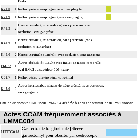
l'enfant
K21.0
1
Reflux gastro-oesophagien avec oesophagite
K21.9
1
Reflux gastro-oesophagien (sans oesophagite)
Hernie crurale, (unilatérale ou) sans précision, avec
K41.3
2
occlusion, sans gangrène
Hernie crurale, (unilatérale ou) sans précision, (sans
K41.9
1
occlusion ni gangrène)
K40.0
2
Hernie inguinale bilatérale, avec occlusion, sans gangrène
Autres obésités de l'adulte avec indice de masse corporelle
E66.82
1
égal [IMC] ou supérieur à 50 kg/m²
Q62.7
1
Reflux vésico-urétéro-rénal congénital
Autres hernies abdominales de siège précisé, avec occlusion,
K45.0
2
sans gangrène
Liste de diagnostics CIM10 pour LMMC004 générée à partir des statistiques du PMSI français
Actes CCAM fréquemment associés à
LMMC004
Gastrectomie longitudinale [Sleeve
HFFC018
gastrectomy] pour obésité, par coelioscopie