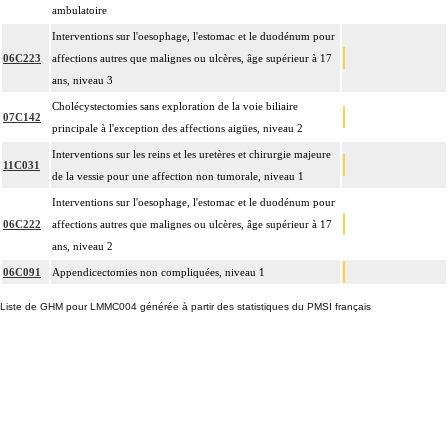
ambulatoire
Interventions sur l'oesophage, l'estomac et le duodénum pour
06C223
affections autres que malignes ou ulcères, âge supérieur à 17
ans, niveau 3
Cholécystectomies sans exploration de la voie biliaire
07C142
principale à l'exception des affections aigües, niveau 2
Interventions sur les reins et les uretères et chirurgie majeure
11C031
de la vessie pour une affection non tumorale, niveau 1
Interventions sur l'oesophage, l'estomac et le duodénum pour
06C222
affections autres que malignes ou ulcères, âge supérieur à 17
ans, niveau 2
06C091
Appendicectomies non compliquées, niveau 1
Liste de GHM pour LMMC004 générée à partir des statistiques du PMSI français