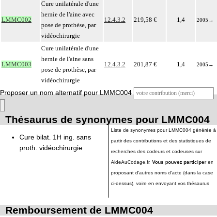
Cure unilatérale d'une
hernie de l'aine avec
LMMC002
12.4.3.2
219,58 €
1,4
2005
→
pose de prothèse, par
vidéochirurgie
Cure unilatérale d'une
hernie de l'aine sans
LMMC003
12.4.3.2
201,87 €
1,4
2005
→
pose de prothèse, par
vidéochirurgie
Proposer un nom alternatif pour LMMC004
Thésaurus de synonymes pour LMMC004
Liste de synonymes pour LMMC004 générée à
Cure bilat. 1H ing. sans
partir des contributions et des statistiques de
proth. vidéochirurgie
recherches des codeurs et codeuses sur
AideAuCodage.fr.
Vous pouvez participer
en
proposant d'autres noms d'acte (dans la case
ci-dessus), voire en envoyant vos thésaurus
Remboursement de LMMC004