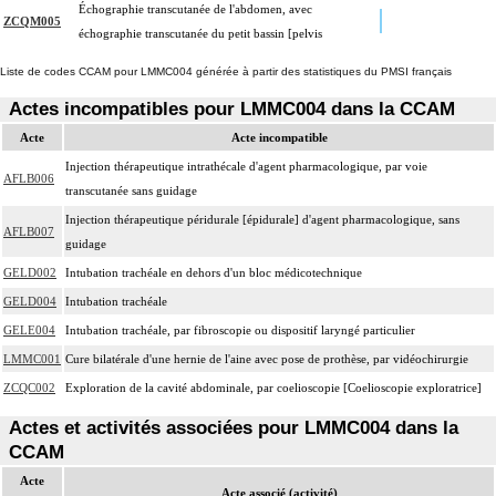
Échographie transcutanée de l'abdomen, avec
ZCQM005
échographie transcutanée du petit bassin [pelvis
Liste de codes CCAM pour LMMC004 générée à partir des statistiques du PMSI français
Actes incompatibles pour LMMC004 dans la CCAM
Acte
Acte incompatible
Injection thérapeutique intrathécale d'agent pharmacologique, par voie
AFLB006
transcutanée sans guidage
Injection thérapeutique péridurale [épidurale] d'agent pharmacologique, sans
AFLB007
guidage
GELD002
Intubation trachéale en dehors d'un bloc médicotechnique
GELD004
Intubation trachéale
GELE004
Intubation trachéale, par fibroscopie ou dispositif laryngé particulier
LMMC001
Cure bilatérale d'une hernie de l'aine avec pose de prothèse, par vidéochirurgie
ZCQC002
Exploration de la cavité abdominale, par coelioscopie [Coelioscopie exploratrice]
Actes et activités associées pour LMMC004 dans la
CCAM
Acte
Acte associé (activité)