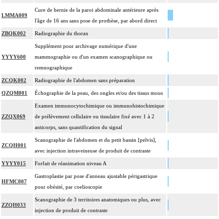
Cure de hernie de la paroi abdominale antérieure après
LMMA009
l'âge de 16 ans sans pose de prothèse, par abord direct
ZBQK002
Radiographie du thorax
Supplément pour archivage numérique d'une
YYYY600
mammographie ou d'un examen scanographique ou
remnographique
ZCQK002
Radiographie de l'abdomen sans préparation
QZQM001
Échographie de la peau, des ongles et/ou des tissus mous
Examen immunocytochimique ou immunohistochimique
ZZQX069
de prélèvement cellulaire ou tissulaire fixé avec 1 à 2
anticorps, sans quantification du signal
Scanographie de l'abdomen et du petit bassin [pelvis],
ZCQH001
avec injection intraveineuse de produit de contraste
YYYY015
Forfait de réanimation niveau A
Gastroplastie par pose d'anneau ajustable périgastrique
HFMC007
pour obésité, par coelioscopie
Scanographie de 3 territoires anatomiques ou plus, avec
ZZQH033
injection de produit de contraste