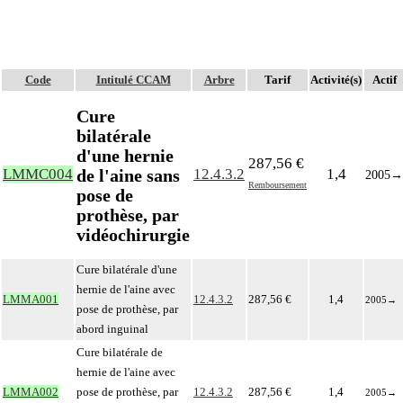
Code
Intitulé CCAM
Arbre
Tarif
Activité(s)
Actif
Cure
bilatérale
d'une hernie
287,56 €
de l'aine sans
LMMC004
12.4.3.2
1,4
2005
→
Remboursement
pose de
prothèse, par
vidéochirurgie
Cure bilatérale d'une
hernie de l'aine avec
LMMA001
12.4.3.2
287,56 €
1,4
2005
→
pose de prothèse, par
abord inguinal
Cure bilatérale de
hernie de l'aine avec
LMMA002
pose de prothèse, par
12.4.3.2
287,56 €
1,4
2005
→