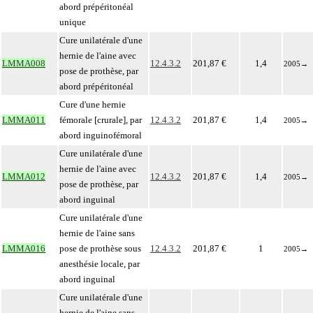
abord prépéritonéal
unique
Cure unilatérale d'une
hernie de l'aine avec
LMMA008
12.4.3.2
201,87 €
1,4
2005
→
pose de prothèse, par
abord prépéritonéal
Cure d'une hernie
LMMA011
fémorale [crurale], par
12.4.3.2
201,87 €
1,4
2005
→
abord inguinofémoral
Cure unilatérale d'une
hernie de l'aine avec
LMMA012
12.4.3.2
201,87 €
1,4
2005
→
pose de prothèse, par
abord inguinal
Cure unilatérale d'une
hernie de l'aine sans
LMMA016
pose de prothèse sous
12.4.3.2
201,87 €
1
2005
→
anesthésie locale, par
abord inguinal
Cure unilatérale d'une
hernie de l'aine sans