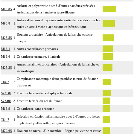
La reconstruction osseuse ou articulaire par greffe, transplant ou matériau
14
Arthrite et polyarthrite dues à d'autres bactéries précisées -
inerte non prothétique inclut l'ostéosynthèse.
M00.85
4
Articulations de la hanche et sacro-iliaque
La réduction d'une luxation, par abord direct inclut la réparation de l'appareil
Autres affections du système ostéo-articulaire et des muscles
capsuloligamentaire de l'articulation par suture ou plastie, la stabilisation de
M96.8
1
14
après un acte à visée diagnostique et thérapeutique
l'articulation [arthrorise] par matériel et/ou la contention par appareillage
Douleur articulaire - Articulations de la hanche et sacro-
rigide externe.
M25.55
1
iliaque
L'ostéotomie inclut l'ostéosynthèse et/ou la contention par appareillage
14
M16.1
1
Autres coxarthroses primaires
externe.
M16.0
1
Coxarthrose primaire, bilatérale
L'ostéosynthèse d'une fracture inclut sa réduction simultanée et sa contention
14
par appareillage externe.
Autres instabilités articulaires - Articulations de la hanche et
M25.35
1
sacro-iliaque
La réduction orthopédique extemporanée d'une luxation inclut la contention
14
par confection d'un appareillage rigide externe, ou la stabilisation interne
Complication mécanique d'une prothèse interne de fixation
T84.2
2
[arthrorise] temporaire.
d'autres os
La réduction orthopédique extemporanée d'une fracture inclut la contention
S72.30
3
Fracture fermée de la diaphyse fémorale
par confection d'un appareillage rigide externe.
S72.00
3
Fracture fermée du col du fémur
14
Comprend : réduction orthopédique itérative de fracture, avec gypsotomie de
M16.9
1
Coxarthrose, sans précision
réaxation
Infection et réaction inflammatoire dues à d'autres prothèses,
T84.7
4
Tout acte thérapeutique, par arthrotomie inclut le nettoyage de l'articulation
implants et greffes orthopédiques internes
14
traitée.
M79.65
1
Douleur au niveau d'un membre - Région pelvienne et cuisse