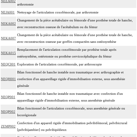
NEEA002
arthrotomie
NEJA001
Nettoyage de l'articulation coxofémorale, par arthrotomie
Changement de la pièce acétabulaire ou fémorale d'une prothèse totale de hanche,
NEKA002
avec reconstruction osseuse de l'acétabulum ou du fémur
Changement de la pièce acétabulaire ou fémorale d'une prothèse totale de hanche,
NEKA007
avec reconstruction osseuse par greffes compactées sans ostéosynthèse
Remplacement de l'articulation coxofémorale par prothèse totale après
NEKA015
ostéosynthèse, ostéotomie ou prothèse cervicocéphalique du fémur
NEQC001
Exploration de l'articulation coxofémorale, par arthroscopie
Bilan fonctionnel de hanche instable non traumatique avec arthrographie et
NEQH001
confection d'un appareillage rigide d'immobilisation externe, sous anesthésie
générale
Bilan fonctionnel de hanche instable non traumatique avec confection d'un
NEQP001
appareillage rigide d'immobilisation externe, sous anesthésie générale
Bilan fonctionnel de l'articulation coxofémorale, sous anesthésie générale ou
NEQP002
locorégionale
Confection d'un appareil rigide d'immobilisation pelvibifémoral, pelvibicrural
ZEMP002
[pelvibijambier] ou pelvibipédieux