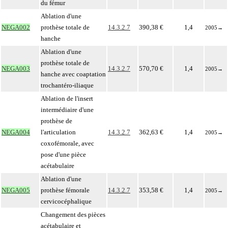
du fémur
Ablation d'une
NEGA002
prothèse totale de
14.3.2.7
390,38 €
1,4
2005
→
hanche
Ablation d'une
prothèse totale de
NEGA003
14.3.2.7
570,70 €
1,4
2005
→
hanche avec coaptation
trochantéro-iliaque
Ablation de l'insert
intermédiaire d'une
prothèse de
NEGA004
l'articulation
14.3.2.7
362,63 €
1,4
2005
→
coxofémorale, avec
pose d'une pièce
acétabulaire
Ablation d'une
NEGA005
prothèse fémorale
14.3.2.7
353,58 €
1,4
2005
→
cervicocéphalique
Changement des pièces
acétabulaire et