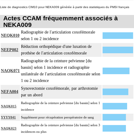
Tout acte thérapeutique, par arthroscopie inclut le nettoyage de l'articulation
14
Liste de diagnostics CIM10 pour NEKA009 générée à partir des statistiques du PMSI français
traitée.
14
Toute arthrotomie inclut l'arthroscopie peropératoire éventuelle.
Actes CCAM fréquemment associés à
NEKA009
Radiographie de l'articulation coxofémorale
NEQK010
selon 1 ou 2 incidence
Réduction orthopédique d'une luxation de
NEEP002
prothèse de l'articulation coxofémorale
Radiographie de la ceinture pelvienne [du
bassin] selon 1 incidence et radiographie
NAQK071
unilatérale de l'articulation coxofémorale selon
1 ou 2 incidence
Synovectomie coxofémorale, par arthrotomie
NEFA004
par un abord
Radiographie de la ceinture pelvienne [du bassin] selon 1
NAQK015
incidence
YYYY041
Supplément pour récupération peropératoire de sang
Radiographie de la ceinture pelvienne [du bassin] selon 3
NAQK023
incidences ou plus