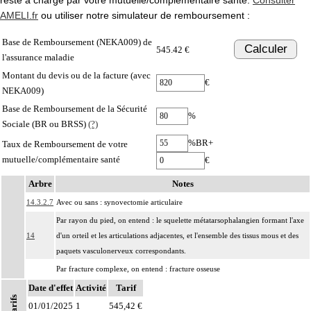
AMELI.fr
ou utiliser notre simulateur de remboursement :
Base de Remboursement (NEKA009) de
Calculer
545.42 €
l'assurance maladie
Montant du devis ou de la facture (avec
€
NEKA009)
Base de Remboursement de la Sécurité
%
Sociale (BR ou BRSS)
(?)
%BR+
Taux de Remboursement de votre
mutuelle/complémentaire santé
€
Arbre
Notes
14.3.2.7
Avec ou sans : synovectomie articulaire
Par rayon du pied, on entend : le squelette métatarsophalangien formant l'axe
14
d'un orteil et les articulations adjacentes, et l'ensemble des tissus mous et des
paquets vasculonerveux correspondants.
Par fracture complexe, on entend : fracture osseuse
- comportant au moins 3 fragments principaux,
Date d'effet
Activité
Tarif
14
Tarifs
- incoercible après réduction,
01/01/2025
1
545,42 €