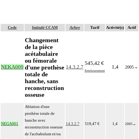
Code
Intitulé CCAM
Arbre
Tarif
Activité(s)
Actif
Changement
de la pièce
acétabulaire
ou fémorale
545,42 €
d'une prothèse
NEKA009
14.3.2.7
1,4
2005
→
Remboursement
totale de
hanche, sans
reconstruction
osseuse
Ablation d'une
prothèse totale de
hanche avec
NEGA001
14.3.2.7
519,47 €
1,4
2005
→
reconstruction osseuse
de l'acétabulum et/ou