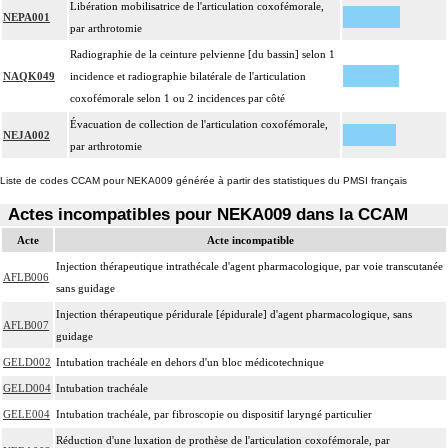
Libération mobilisatrice de l'articulation coxofémorale,
NEPA001
par arthrotomie
Radiographie de la ceinture pelvienne [du bassin] selon 1
NAQK049
incidence et radiographie bilatérale de l'articulation
coxofémorale selon 1 ou 2 incidences par côté
Évacuation de collection de l'articulation coxofémorale,
NEJA002
par arthrotomie
Liste de codes CCAM pour NEKA009 générée à partir des statistiques du PMSI français
Actes incompatibles pour NEKA009 dans la CCAM
Acte
Acte incompatible
Injection thérapeutique intrathécale d'agent pharmacologique, par voie transcutanée
AFLB006
sans guidage
Injection thérapeutique péridurale [épidurale] d'agent pharmacologique, sans
AFLB007
guidage
GELD002
Intubation trachéale en dehors d'un bloc médicotechnique
GELD004
Intubation trachéale
GELE004
Intubation trachéale, par fibroscopie ou dispositif laryngé particulier
Réduction d'une luxation de prothèse de l'articulation coxofémorale, par