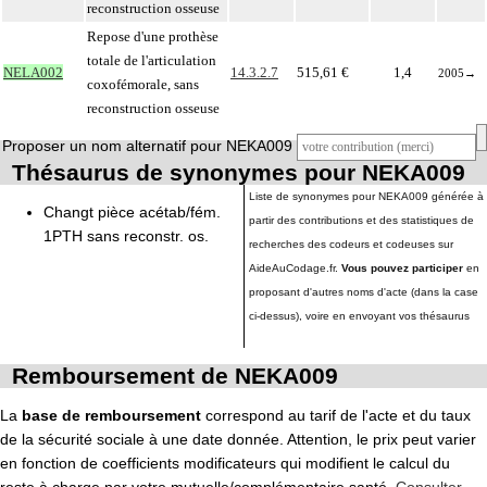
reconstruction osseuse
Repose d'une prothèse
totale de l'articulation
NELA002
14.3.2.7
515,61 €
1,4
2005
→
coxofémorale, sans
reconstruction osseuse
Proposer un nom alternatif pour NEKA009
Thésaurus de synonymes pour NEKA009
Liste de synonymes pour NEKA009 générée à
Changt pièce acétab/fém.
partir des contributions et des statistiques de
1PTH sans reconstr. os.
recherches des codeurs et codeuses sur
AideAuCodage.fr.
Vous pouvez participer
en
proposant d'autres noms d'acte (dans la case
ci-dessus), voire en envoyant vos thésaurus
Remboursement de NEKA009
La
base de remboursement
correspond au tarif de l'acte et du taux
de la sécurité sociale à une date donnée. Attention, le prix peut varier
en fonction de coefficients modificateurs qui modifient le calcul du
reste à charge par votre mutuelle/complémentaire santé.
Consulter