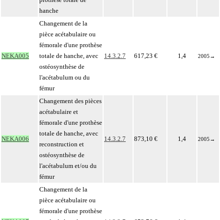
hanche
Changement de la
pièce acétabulaire ou
fémorale d'une prothèse
NEKA005
totale de hanche, avec
14.3.2.7
617,23 €
1,4
2005
→
ostéosynthèse de
l'acétabulum ou du
fémur
Changement des pièces
acétabulaire et
fémorale d'une prothèse
totale de hanche, avec
NEKA006
14.3.2.7
873,10 €
1,4
2005
→
reconstruction et
ostéosynthèse de
l'acétabulum et/ou du
fémur
Changement de la
pièce acétabulaire ou
fémorale d'une prothèse