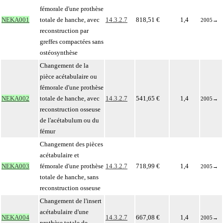
fémorale d'une prothèse
NEKA001
totale de hanche, avec
14.3.2.7
818,51 €
1,4
2005
→
reconstruction par
greffes compactées sans
ostéosynthèse
Changement de la
pièce acétabulaire ou
fémorale d'une prothèse
NEKA002
totale de hanche, avec
14.3.2.7
541,65 €
1,4
2005
→
reconstruction osseuse
de l'acétabulum ou du
fémur
Changement des pièces
acétabulaire et
NEKA003
fémorale d'une prothèse
14.3.2.7
718,99 €
1,4
2005
→
totale de hanche, sans
reconstruction osseuse
Changement de l'insert
acétabulaire d'une
NEKA004
14.3.2.7
667,08 €
1,4
2005
→
prothèse totale de