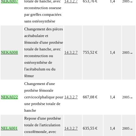
NEKA007
totale de hanche, avec
14.3.2.7
653,76 €
1,4
2005
→
reconstruction osseuse
par greffes compactées
sans ostéosynthèse
Changement des pièces
acétabulaire et
fémorale d'une prothèse
totale de hanche, avec
NEKA008
14.3.2.7
755,52 €
1,4
2005
→
reconstruction ou
ostéosynthèse de
l'acétabulum ou du
fémur
Changement d'une
prothèse fémorale
NEKA022
cervicocéphalique pour
14.3.2.7
667,08 €
1,4
2005
→
une prothèse totale de
hanche
Repose d'une prothèse
totale de l'articulation
NELA001
14.3.2.7
635,55 €
1,4
2005
→
coxofémorale, avec