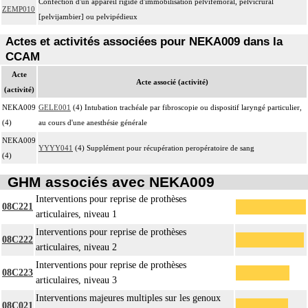
Confection d'un appareil rigide d'immobilisation pelvifémoral, pelvicrural
ZEMP010
[pelvijambier] ou pelvipédieux
Actes et activités associées pour NEKA009 dans la
CCAM
Acte
Acte associé (activité)
(activité)
NEKA009
GELE001
(4) Intubation trachéale par fibroscopie ou dispositif laryngé particulier,
(4)
au cours d'une anesthésie générale
NEKA009
YYYY041
(4) Supplément pour récupération peropératoire de sang
(4)
GHM associés avec NEKA009
Interventions pour reprise de prothèses
08C221
articulaires, niveau 1
Interventions pour reprise de prothèses
08C222
articulaires, niveau 2
Interventions pour reprise de prothèses
08C223
articulaires, niveau 3
Interventions majeures multiples sur les genoux
08C021