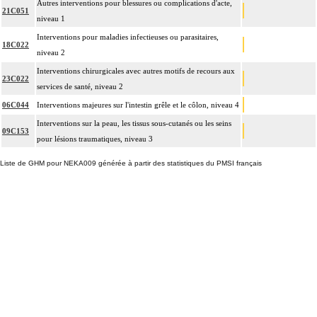
Autres interventions pour blessures ou complications d'acte,
21C051
niveau 1
Interventions pour maladies infectieuses ou parasitaires,
18C022
niveau 2
Interventions chirurgicales avec autres motifs de recours aux
23C022
services de santé, niveau 2
06C044
Interventions majeures sur l'intestin grêle et le côlon, niveau 4
Interventions sur la peau, les tissus sous-cutanés ou les seins
09C153
pour lésions traumatiques, niveau 3
Liste de GHM pour NEKA009 générée à partir des statistiques du PMSI français