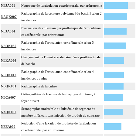
NEJA001
Nettoyage de l'articulation coxofémorale, par arthrotomie
Radiographie de la ceinture pelvienne [du bassin] selon 2
NAQK007
incidences
Évacuation de collection périprothétique de l'articulation
NEJA004
coxofémorale, par arthrotomie
Radiographie de l'articulation coxofémorale selon 3
NEQK035
incidences
Changement de l'insert acétabulaire d'une prothèse totale
NEKA004
de hanche
Radiographie de l'articulation coxofémorale selon 4
NEQK012
incidences ou plus
NBQK001
Radiographie de la cuisse
Ostéosynthèse de fracture de la diaphyse du fémur, à
NBCA007
foyer ouvert
Scanographie unilatérale ou bilatérale de segment du
NZQK002
membre inférieur, sans injection de produit de contraste
Réduction d'une luxation de prothèse de l'articulation
NEEA002
coxofémorale, par arthrotomie