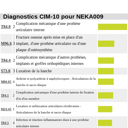
Par ostéosynthèse d'une fracture à foyer fermé, on entend : réduction et
14
fixation osseuse par voie transcutanée ou avec abord à distance, sans
Diagnostics CIM-10 pour NEKA009
exposition du foyer de fracture.
Complication mécanique d'une prothèse
T84.0
2
14
Par ostéotomie complexe, on entend : ostéotomie multidirectionnelle.
articulaire interne
Par ostéotomie simple, on entend : ostéotomie unidirectionnelle ou rotatoire
Fracture osseuse après mise en place d'un
14
isolée, pour réaxation ou raccourcissement.
Notes
M96.6
3
implant, d'une prothèse articulaire ou d'une
La suture de muscle ou de tendon inclut l'immobilisation par appareillage
plaque d'ostéosynthèse
14
externe ou par arthrorise.
Complication mécanique d'autres prothèses,
T84.4
2
L'arthrodèse inclut l'ostéosynthèse, le prélèvement in situ d'autogreffe osseuse,
implants et greffes orthopédiques internes
14
et/ou la contention par appareillage externe.
S73.0
3
Luxation de la hanche
La libération mobilisatrice d'une articulation [arthrolyse] inclut la
Arthrite et polyarthrite à staphylocoques - Articulations de la
M00.05
4
14
capsulotomie articulaire, la libération de tendon périarticulaire et la résection
hanche et sacro-iliaque
d'ostéophyte et de butoir osseux.
Complication mécanique d'une prothèse interne de fixation
T84.1
2
L'arthroplastie inclut la réparation de l'appareil capsuloligamentaire par suture
d'os d'un membre
14
ou plastie, la stabilisation de l'articulation [arthrorise] par matériel et/ou
Luxation et subluxation articulaires récidivantes -
contention par appareillage rigide externe.
M24.45
1
Articulations de la hanche et sacro-iliaque
L'évacuation de collection articulaire inclut le lavage de l'articulation, avec ou
14
Infection et réaction inflammatoire dues à une prothèse
sans drainage.
T84.5
4
articulaire interne